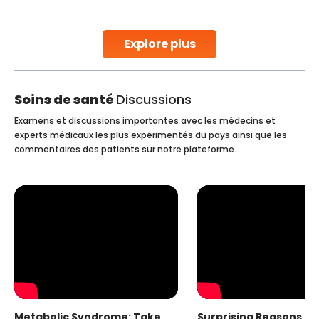
parenthood. Skilled technicians collect sperm using
specialized procedures to ensure optimal quality. Once
collected, they process the
Explore plus
Continue Reading
Soins de santé
Discussions
Examens et discussions importantes avec les médecins et
experts médicaux les plus expérimentés du pays ainsi que les
commentaires des patients sur notre plateforme.
Metabolic Syndrome: Take
Surprising Reasons fo