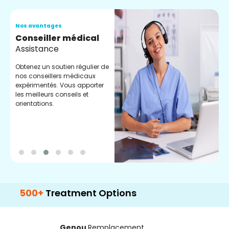
Nos avantages
N
Conseiller médical
V
Assistance
C
Obtenez un soutien régulier de
C
nos conseillers médicaux
n
expérimentés. Vous apporter
e
les meilleurs conseils et
t
orientations.
p
d
+
Treatment Options
Genou
Remplacement