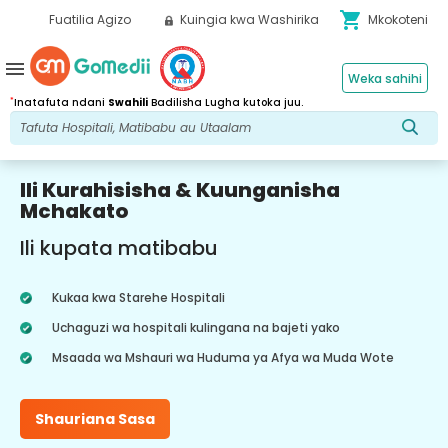
shopping_cart
Fuatilia Agizo
Kuingia kwa Washirika
Mkokoteni
menu
Weka sahihi
*
Inatafuta ndani
Swahili
Badilisha Lugha kutoka juu.
Ili Kurahisisha & Kuunganisha
Mchakato
Ili kupata matibabu
Kukaa kwa Starehe Hospitali
Uchaguzi wa hospitali kulingana na bajeti yako
Msaada wa Mshauri wa Huduma ya Afya wa Muda Wote
Shauriana Sasa