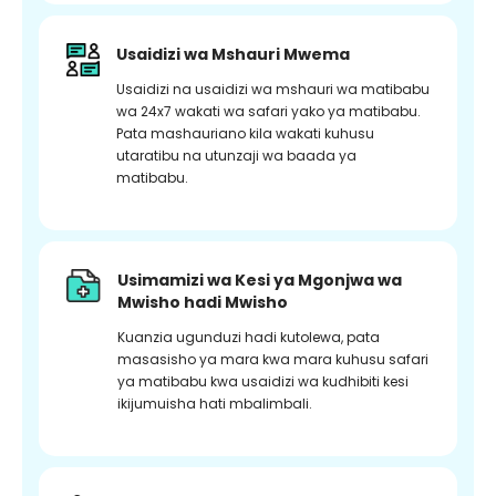
Usaidizi wa Mshauri Mwema
Usaidizi na usaidizi wa mshauri wa matibabu
wa 24x7 wakati wa safari yako ya matibabu.
Pata mashauriano kila wakati kuhusu
utaratibu na utunzaji wa baada ya
matibabu.
Usimamizi wa Kesi ya Mgonjwa wa
Mwisho hadi Mwisho
Kuanzia ugunduzi hadi kutolewa, pata
masasisho ya mara kwa mara kuhusu safari
ya matibabu kwa usaidizi wa kudhibiti kesi
ikijumuisha hati mbalimbali.