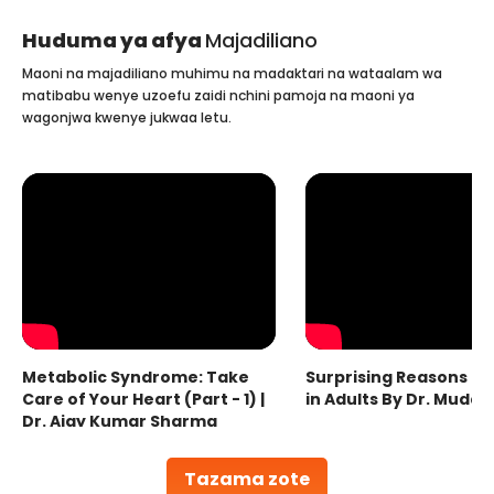
Huduma ya afya
Majadiliano
Maoni na majadiliano muhimu na madaktari na wataalam wa
matibabu wenye uzoefu zaidi nchini pamoja na maoni ya
wagonjwa kwenye jukwaa letu.
Metabolic Syndrome: Take
Surprising Reasons fo
Care of Your Heart (Part - 1) |
in Adults By Dr. Mudas
Dr. Ajay Kumar Sharma
Tazama zote