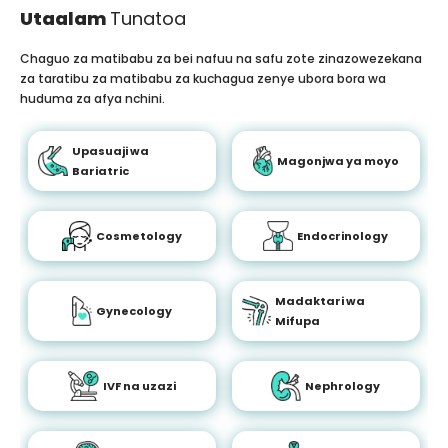
Utaalam
Tunatoa
Chaguo za matibabu za bei nafuu na safu zote zinazowezekana
za taratibu za matibabu za kuchagua zenye ubora bora wa
huduma za afya nchini.
Upasuaji wa
Magonjwa ya moyo
Bariatric
Cosmetology
Endocrinology
Madaktari wa
Gynecology
Mifupa
IVF na uzazi
Nephrology