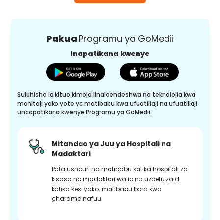
Pakua
Programu ya GoMedii
Inapatikana kwenye
Suluhisho la kituo kimoja linaloendeshwa na teknolojia kwa
mahitaji yako yote ya matibabu kwa ufuatiliaji na ufuatiliaji
unaopatikana kwenye Programu ya GoMedii.
Mitandao ya Juu ya Hospitali na
Madaktari
Pata ushauri na matibabu katika hospitali za
kisasa na madaktari walio na uzoefu zaidi
katika kesi yako. matibabu bora kwa
gharama nafuu.