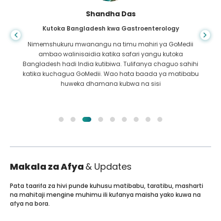
Shandha Das
Kutoka Bangladesh kwa Gastroenterology
Nimemshukuru mwanangu na timu mahiri ya GoMedii
ambao walinisaidia katika safari yangu kutoka
Bangladesh hadi India kutibiwa. Tulifanya chaguo sahihi
katika kuchagua GoMedii. Wao hata baada ya matibabu
huweka dhamana kubwa na sisi
Makala za Afya
& Updates
Pata taarifa za hivi punde kuhusu matibabu, taratibu, masharti
na mahitaji mengine muhimu ili kufanya maisha yako kuwa na
afya na bora.