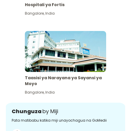
Hospitali ya Fortis
Bangalore
,
India
Taasisi ya Narayana ya Sayansi ya
Moyo
Bangalore
,
India
Chunguza
by Miji
Pata matibabu katika miji unayochagua na GoMedii