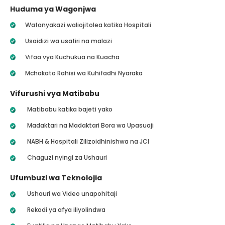
Huduma ya Wagonjwa
Wafanyakazi waliojitolea katika Hospitali
Usaidizi wa usafiri na malazi
Vifaa vya Kuchukua na Kuacha
Mchakato Rahisi wa Kuhifadhi Nyaraka
Vifurushi vya Matibabu
Matibabu katika bajeti yako
Madaktari na Madaktari Bora wa Upasuaji
NABH & Hospitali Zilizoidhinishwa na JCI
Chaguzi nyingi za Ushauri
Ufumbuzi wa Teknolojia
Ushauri wa Video unapohitaji
Rekodi ya afya iliyolindwa