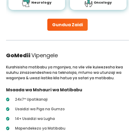
Neurology
Oncology
Gundua Zaidi
GoMedii
Vipengele
Kurahisisha matibabu ya mgonjwa, na vile vile kuiwezesha kwa
suluhu zinazoendeshwa na teknolojia, mfumo wa utunzaji wa
wagonjwa & uwazi katika kila hatua ya safari ya matibabu.
Msaada wa Mshauri wa Matibabu
24x7* Upatikanaji
Usaidizi wa Piga na Gumzo
14+ Usaidizi wa Lugha
Mapendekezo ya Matibabu