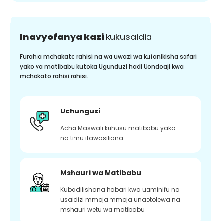
Inavyofanya kazi
kukusaidia
Furahia mchakato rahisi na wa uwazi wa kufanikisha safari
yako ya matibabu kutoka Ugunduzi hadi Uondoaji kwa
mchakato rahisi rahisi.
Uchunguzi
Acha Maswali kuhusu matibabu yako
na timu itawasiliana
Mshauri wa Matibabu
Kubadilishana habari kwa uaminifu na
usaidizi mmoja mmoja unaotolewa na
mshauri wetu wa matibabu