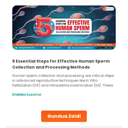
5 Essential Steps for Effective Human Sperm
Collection and Processing Methods
Human sperm collection and processing are critical steps
in advanced reproductive techniques like In Vitro
Fertilization (IVF) and intrauterine insemination (IUI). These
methods enable medical professionals to tackle fertility
Endelea kusoma
challenges and help couples achieve their dream of
parenthood. Skilled technicians collect sperm using
specialized procedures to ensure optimal quality. Once
collected, they process the
Gundua Zaidi
Continue Reading