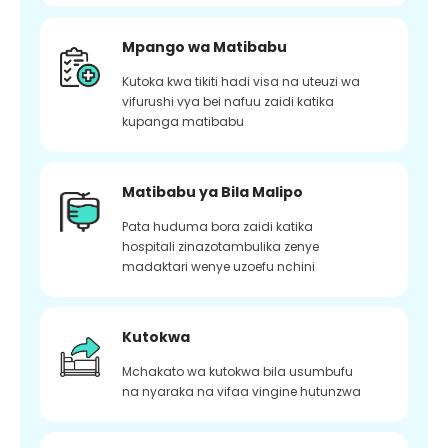
Mpango wa Matibabu
Kutoka kwa tikiti hadi visa na uteuzi wa
vifurushi vya bei nafuu zaidi katika
kupanga matibabu
Matibabu ya Bila Malipo
Pata huduma bora zaidi katika
hospitali zinazotambulika zenye
madaktari wenye uzoefu nchini
Kutokwa
Mchakato wa kutokwa bila usumbufu
na nyaraka na vifaa vingine hutunzwa