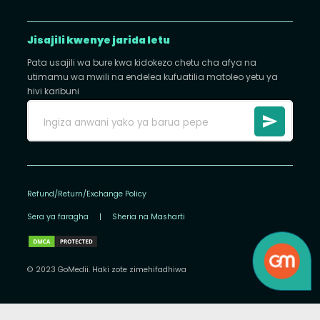
Jisajili kwenye jarida letu
Pata usajili wa bure kwa kidokezo chetu cha afya na
utimamu wa mwili na endelea kufuatilia matoleo yetu ya
hivi karibuni
Refund/Return/Exchange Policy
Sera ya faragha
|
Sheria na Masharti
© 2023 GoMedii. Haki zote zimehifadhiwa