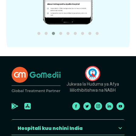
Jukwaa la Huduma ya Afya
lililothibitishwa na NABH
Hospitali kuu nchini India