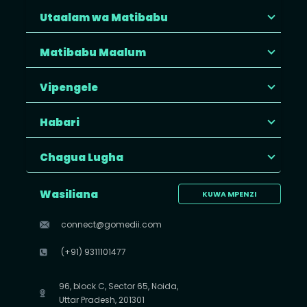
Utaalam wa Matibabu
Matibabu Maalum
Vipengele
Habari
Chagua Lugha
Wasiliana
KUWA MPENZI
connect@gomedii.com
(+91) 9311101477
96, block C, Sector 65, Noida,
Uttar Pradesh, 201301