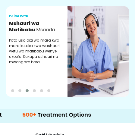
Faida Zetu
F
Mshauri wa
V
Matibabu
Msaada
U
Pata usaidizi wa mara kwa
U
mara kutoka kwa washauri
m
wetu wa matibabu wenye
z
uzoefu. Kukupa ushauri na
w
mwongozo bora.
b
500+
Treatment Options