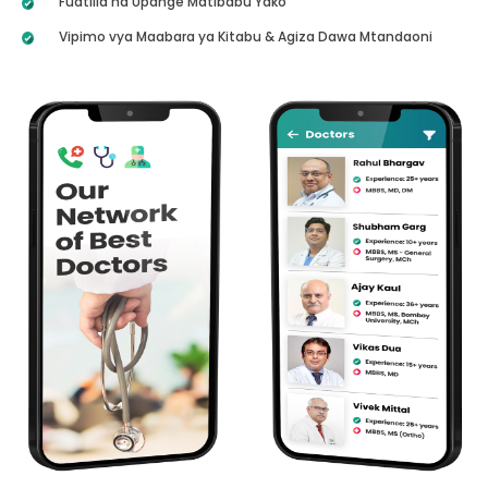
Fuatilia na Upange Matibabu Yako
Vipimo vya Maabara ya Kitabu & Agiza Dawa Mtandaoni