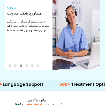
ما
مزایای ما
ا
مشاور پزشکی
معاونت
ن
به طور منظم از مشاوران پزشکی
ان
مجرب ما پشتیبانی دریافت کنید. ارائه
ی
بهترین مشاوره و راهنمایی به شما.
age Support
500+
Treatment Options
زانو
جایگزینی
*
$3500
شروع بسته در