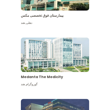
بیمارستان فوق تخصصی مکس
دهلی
,
هند
Medanta The Medicity
گوروگرام
,
هند