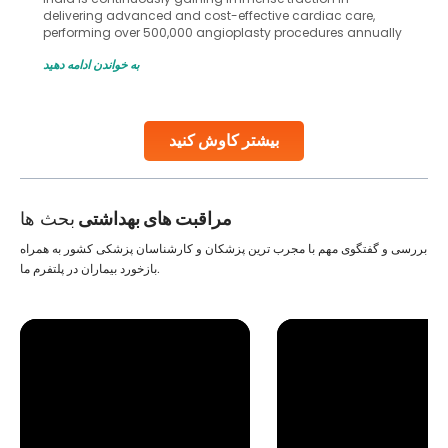
delivering advanced and cost-effective cardiac care,
performing over 500,000 angioplasty procedures annually
with a success rate exceeding 90%. Patients across the
به خواندن ادامه دهید
globe are searching for treatments like angioplasty and
stent placement in Indian hospitals, owing to the
combination of high-quality care and affordability.
Studies, such as one published
بیشتر کاوش کنید
Continue Reading
مراقبت های بهداشتی
بحث ها
بررسی و گفتگوی مهم با مجرب ترین پزشکان و کارشناسان پزشکی کشور به همراه
بازخورد بیماران در پلتفرم ما.