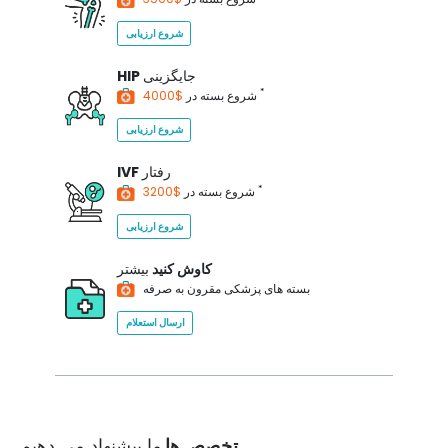
شروع ارزیابی
جایگزینی
HIP
*
$4000
شروع بسته در
شروع ارزیابی
رفتار
IVF
*
$3200
شروع بسته در
شروع ارزیابی
کاوش کنید
بیشتر
بسته های پزشکی مقرون به صرفه
ارسال استعلام
تخصص ها
ما پیشنهاد می دهیم