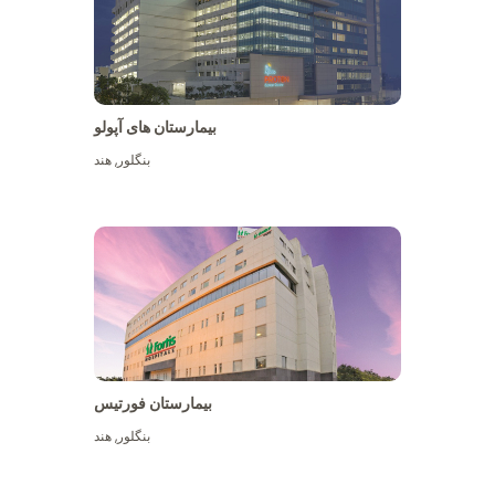
بیمارستان های آپولو
بنگلور
,
هند
بیشتر ببینید
بیمارستان فورتیس
بنگلور
,
هند