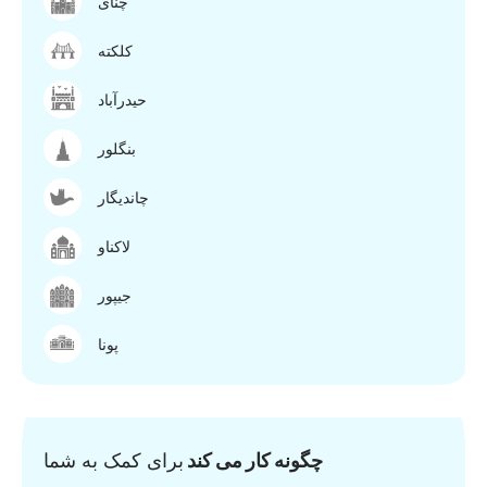
چنای
کلکته
حیدرآباد
بنگلور
چاندیگار
لاکناو
جیپور
پونا
چگونه کار می کند
برای کمک به شما