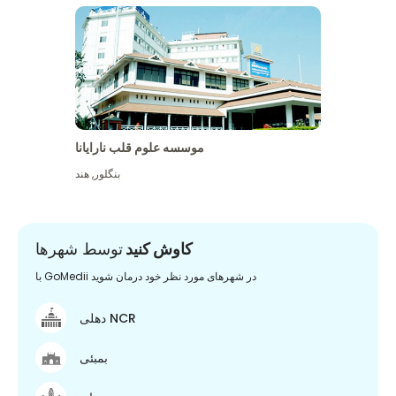
موسسه علوم قلب نارایانا
بنگلور
,
هند
کاوش کنید
توسط شهرها
با GoMedii در شهرهای مورد نظر خود درمان شوید
دهلی NCR
بمبئی