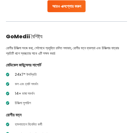
আরও এক্সপ্লোর করুন
GoMedii
বৈশিষ্ট্য
রোগীর চিকিত্সা সহজ করা, সেইসাথে প্রযুক্তি চালিত সমাধান, রোগীর যত্ন ব্যবস্থা এবং চিকিত্সার যাত্রার
প্রতিটি ধাপে স্বচ্ছতার সাথে এটি সক্ষম করা।
মেডিকেল কাউন্সেলর সাপোর্ট
24x7* উপস্থিতি
কল এবং চ্যাট সমর্থন
14+ ভাষা সমর্থন
চিকিত্সা সুপারিশ
রোগীর যত্ন
হাসপাতালে নিবেদিত কর্মী