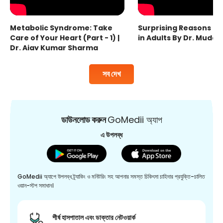
Metabolic Syndrome: Take
Surprising Reasons fo
Care of Your Heart (Part - 1) |
in Adults By Dr. Mudas
Dr. Ajay Kumar Sharma
সব দেখ
ডাউনলোড করুন
GoMedii অ্যাপ
এ উপলব্ধ
GoMedii অ্যাপে উপলব্ধ ট্র্যাকিং ও মনিটরিং সহ আপনার সমস্ত চিকিৎসা চাহিদার প্রযুক্তি-চালিত
ওয়ান-স্টপ সমাধান।
শীর্ষ হাসপাতাল এবং ডাক্তার নেটওয়ার্ক