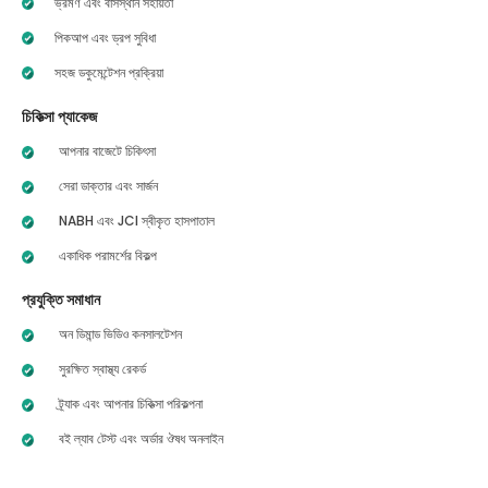
ভ্রমণ এবং বাসস্থান সহায়তা
পিকআপ এবং ড্রপ সুবিধা
সহজ ডকুমেন্টেশন প্রক্রিয়া
চিকিত্সা প্যাকেজ
আপনার বাজেটে চিকিৎসা
সেরা ডাক্তার এবং সার্জন
NABH এবং JCI স্বীকৃত হাসপাতাল
একাধিক পরামর্শের বিকল্প
প্রযুক্তি সমাধান
অন ডিমান্ড ভিডিও কনসালটেশন
সুরক্ষিত স্বাস্থ্য রেকর্ড
ট্র্যাক এবং আপনার চিকিত্সা পরিকল্পনা
বই ল্যাব টেস্ট এবং অর্ডার ঔষধ অনলাইন