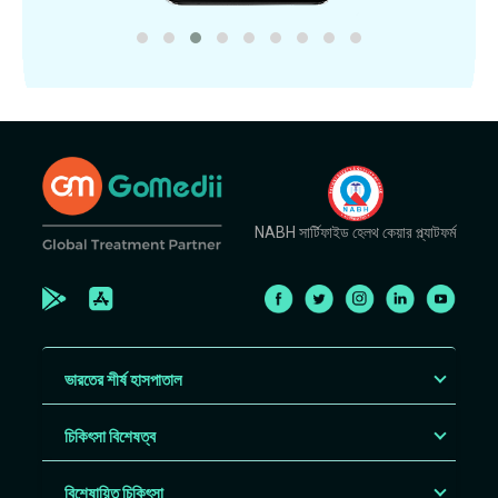
NABH সার্টিফাইড হেলথ কেয়ার প্ল্যাটফর্ম
ভারতের শীর্ষ হাসপাতাল
চিকিৎসা বিশেষত্ব
বিশেষায়িত চিকিৎসা