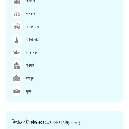
চেন্নাই
কলকাতা
হায়দ্রাবাদ
ব্যাঙ্গালোর
চণ্ডীগড়
লখনউ
জয়পুর
পুনে
কিভাবে এটা কাজ করে
তোমাকে সাহায্যর জন্য