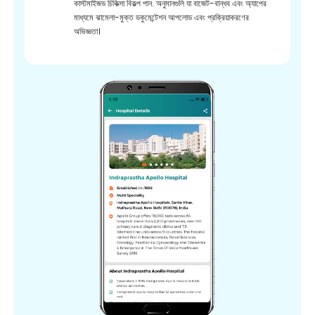
কাস্টমাইজড চিকিত্সা বিকল্প পান. অনুমানগুলি যা বাজেট-বান্ধব এবং অ্যাপের
মাধ্যমে ঝামেলা-মুক্ত ডকুমেন্টেশন আপলোড এবং প্রক্রিয়াকরণের
অভিজ্ঞতা।