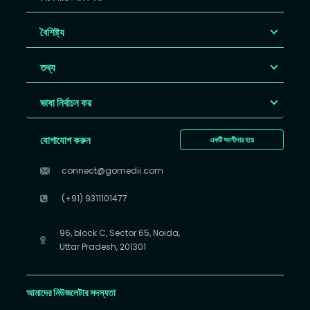
বৈশিষ্ট্য
তথ্য
ভাষা নির্বাচন কর
যোগাযোগ করুন
একটি অংশীদার হয়ে
connect@gomedii.com
(+91) 9311101477
96, block C, Sector 65, Noida,
Uttar Pradesh, 201301
আমাদের নিউজলেটার সদস্যতা