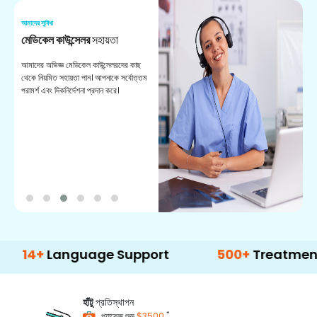
আমাদের সুবিধা
আম
মেডিকেল কাউন্সেলর
সহায়তা
অ
আমাদের অভিজ্ঞ মেডিকেল কাউন্সেলরদের কাছ
ভা
থেকে নিয়মিত সহায়তা পান। আপনাকে সর্বোত্তম
চি
পরামর্শ এবং দিকনির্দেশনা প্রদান করে।
ডা
Language Support
500+
Treatment Optio
হাঁটু
প্রতিস্থাপন
*
প্যাকেজ শুরু
$3500