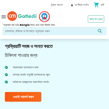
shopping_cart
ট্র্যাক আদেশ
অংশীদার লগইন
কার্ট
menu
সাইন ইন করুন
*
অনুসন্ধান করা হচ্ছে
Bangla
উপরে থেকে ভাষা পরিবর্তন করুন.
প্রক্রিয়াটি সহজ ও সংহত করতে
চিকিৎসা পাওয়ার জন্য
আরামদায়ক হাসপাতালে থাকা
আপনার বাজেট অনুযায়ী হাসপাতালের পছন্দ
সর্বকালের স্বাস্থ্যসেবা পরামর্শদাতা সমর্থন
এখনই পরামর্শ করুন