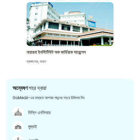
নারায়না ইনস্টিটিউট অফ কার্ডিয়াক সায়েন্সেস
ব্যাঙ্গালোর
,
ভারত
অন্বেষণ
শহর দ্বারা
GoMedii-এর মাধ্যমে আপনার পছন্দের শহরে চিকিৎসা নিন
দিল্লি এনসিআর
মুম্বাই