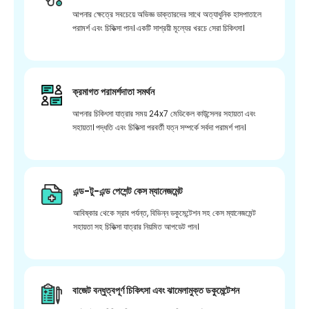
আপনার ক্ষেত্রে সবচেয়ে অভিজ্ঞ ডাক্তারদের সাথে অত্যাধুনিক হাসপাতালে
পরামর্শ এবং চিকিত্সা পান। একটি সাশ্রয়ী মূল্যের খরচে সেরা চিকিৎসা।
ক্রমাগত পরামর্শদাতা সমর্থন
আপনার চিকিৎসা যাত্রার সময় 24x7 মেডিকেল কাউন্সেলর সহায়তা এবং
সহায়তা। পদ্ধতি এবং চিকিত্সা পরবর্তী যত্ন সম্পর্কে সর্বদা পরামর্শ পান।
এন্ড-টু-এন্ড পেশেন্ট কেস ম্যানেজমেন্ট
আবিষ্কার থেকে স্রাব পর্যন্ত, বিভিন্ন ডকুমেন্টেশন সহ কেস ম্যানেজমেন্ট
সহায়তা সহ চিকিত্সা যাত্রার নিয়মিত আপডেট পান।
বাজেট বন্ধুত্বপূর্ণ চিকিৎসা এবং ঝামেলামুক্ত ডকুমেন্টেশন