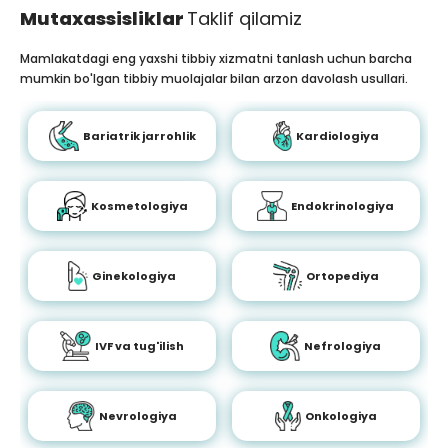
Mutaxassisliklar
Taklif qilamiz
Mamlakatdagi eng yaxshi tibbiy xizmatni tanlash uchun barcha
mumkin bo'lgan tibbiy muolajalar bilan arzon davolash usullari.
Bariatrik jarrohlik
Kardiologiya
Kosmetologiya
Endokrinologiya
Ginekologiya
Ortopediya
IVF va tug'ilish
Nefrologiya
Nevrologiya
Onkologiya