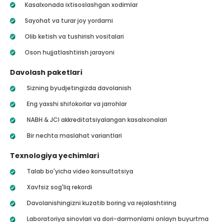
Kasalxonada ixtisoslashgan xodimlar
Sayohat va turar joy yordami
Olib ketish va tushirish vositalari
Oson hujjatlashtirish jarayoni
Davolash paketlari
Sizning byudjetingizda davolanish
Eng yaxshi shifokorlar va jarrohlar
NABH & JCI akkreditatsiyalangan kasalxonalari
Bir nechta maslahat variantlari
Texnologiya yechimlari
Talab bo'yicha video konsultatsiya
Xavfsiz sog'liq rekordi
Davolanishingizni kuzatib boring va rejalashtiring
Laboratoriya sinovlari va dori-darmonlarni onlayn buyurtma