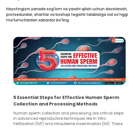
Hayotingizni yanada sog'lom va yaxshi qilish uchun davolanish,
protseduralar, shartlar va boshqa tegishli talablarga oid so'nggi
ma'lumotlardan xabardor bo'ling.
5 Essential Steps for Effective Human Sperm
Collection and Processing Methods
Human sperm collection and processing are critical steps
in advanced reproductive techniques like In Vitro
Fertilization (IVF) and intrauterine insemination (IUI). These
methods enable medical professionals to tackle fertility
challenges and help couples achieve their dream of