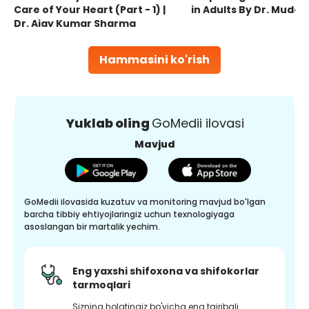
Care of Your Heart (Part - 1) |
in Adults By Dr. Mudas
Dr. Ajay Kumar Sharma
Hammasini ko'rish
Yuklab oling
GoMedii ilovasi
Mavjud
GoMedii ilovasida kuzatuv va monitoring mavjud bo'lgan
barcha tibbiy ehtiyojlaringiz uchun texnologiyaga
asoslangan bir martalik yechim.
Eng yaxshi shifoxona va shifokorlar
tarmoqlari
Sizning holatingiz bo'yicha eng tajribali