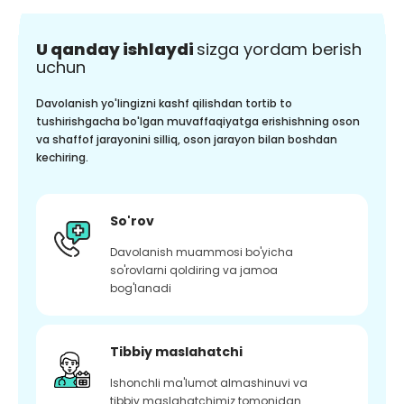
U qanday ishlaydi
sizga yordam berish
uchun
Davolanish yo'lingizni kashf qilishdan tortib to
tushirishgacha bo'lgan muvaffaqiyatga erishishning oson
va shaffof jarayonini silliq, oson jarayon bilan boshdan
kechiring.
So'rov
Davolanish muammosi bo'yicha
so'rovlarni qoldiring va jamoa
bog'lanadi
Tibbiy maslahatchi
Ishonchli ma'lumot almashinuvi va
tibbiy maslahatchimiz tomonidan