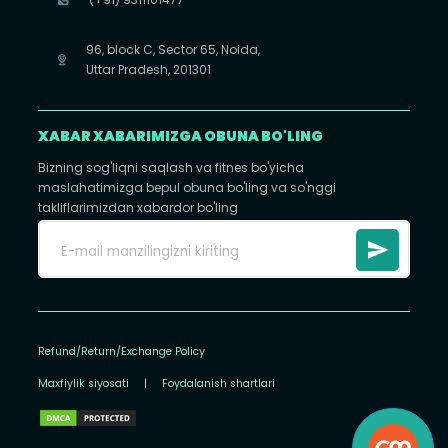
96, block C, Sector 65, Noida,
Uttar Pradesh, 201301
XABAR XABARIMIZGA OBUNA BO'LING
Bizning sog'liqni saqlash va fitnes bo'yicha
maslahatimizga bepul obuna bo'ling va so'nggi
takliflarimizdan xabardor bo'ling
Refund/Return/Exchange Policy
Maxfiylik siyosati
|
Foydalanish shartlari