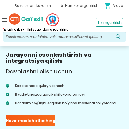
shopping_cart
Buyurtmani kuzatish
Hamkorlarga kirish
Arava
menu
Tizimga kirish
*
Izlash
Uzbek
Tilni yuqoridan o'zgartiring.
Jarayonni osonlashtirish va
integratsiya qilish
Davolashni olish uchun
Kasalxonada qulay yashash
Byudjetingizga qarab shifoxona tanlovi
Har doim sog'liqni saqlash bo'yicha maslahatchi yordami
Hozir maslahatlashing