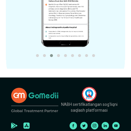
NABH sertifikatlangan sog'liqni
saqlash platformasi