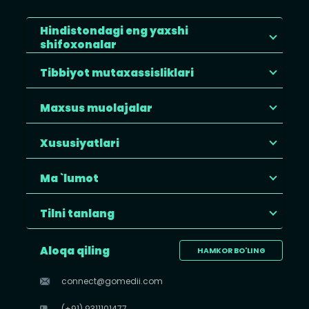
Hindistondagi eng yaxshi
shifoxonalar
Tibbiyot mutaxassisliklari
Maxsus muolajalar
Xususiyatlari
Ma `lumot
Tilni tanlang
Aloqa qiling
HAMKOR BO'LING
connect@gomedii.com
(+91) 9311101477