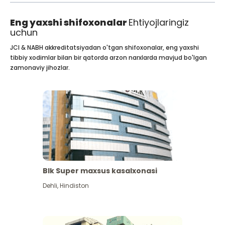
Eng yaxshi shifoxonalar
Ehtiyojlaringiz
uchun
JCI & NABH akkreditatsiyadan o'tgan shifoxonalar, eng yaxshi
tibbiy xodimlar bilan bir qatorda arzon narxlarda mavjud bo'lgan
zamonaviy jihozlar.
Blk Super maxsus kasalxonasi
Dehli
,
Hindiston