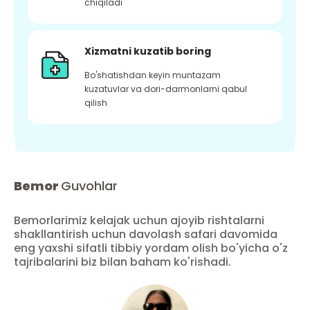
chiqiladi
Xizmatni kuzatib boring
Bo'shatishdan keyin muntazam
kuzatuvlar va dori-darmonlarni qabul
qilish
Bemor
Guvohlar
Bemorlarimiz kelajak uchun ajoyib rishtalarni
shakllantirish uchun davolash safari davomida
eng yaxshi sifatli tibbiy yordam olish bo'yicha o'z
tajribalarini biz bilan baham ko'rishadi.