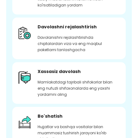
ko'rsatiladigan yordam
Davolashni rejalashtirish
Davolanishni rejalashtirishda
chiptalardan viza va eng maqbul
paketlarni tanlashgacha
Xassasiz davolash
Mamlakatdagi tajribali shifokorlar bilan
eng nufuzli shifoxonalarda eng yaxshi
yordamni oling
Bo'shatish
Hujjatlar va boshqa vositalar bilan
muammosiz tushirish jarayoni ko'rib