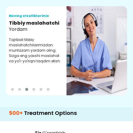
Bizning afzalliklarimiz
B
Tibbiy maslahatchi
O
Yordam
M
Tajribali tibbiy
S
maslahatchilarimizdan
y
muntazam yordam oling.
r
Sizga eng yaxshi maslahat
e
va yo'l-yo'riqni taqdim etish.
b
+
Treatment Options