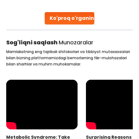
parenthood. Skilled technicians collect sperm using
specialized procedures to ensure optimal quality. Once
collected, they process the
Ko'proq o'rganing
Continue Reading
Sog'liqni saqlash
Munozaralar
Mamlakatning eng tajribali shifokorlari va tibbiyot mutaxassislari
bilan bizning platformamizdagi bemorlarning fikr-mulohazalari
bilan sharhlar va muhim muhokamalar.
Metabolic Syndrome: Take
Surprising Reasons fo