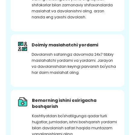
shifokorlar bilan zamonaviy shifoxonalarda
maslahat va davolanishni oling. arzon
narxda eng yaxshi davolash.
Doimiy maslahatchi yordami
Davolanish safaringiz davomida 24x7 tibbiy
maslahatchi yordami va yordami. Jarayon
va davolanishdan keyingi parvarish bo'yicha
har doim maslahat oling.
Bemorning ishini oxirigacha
boshqarish
Kashfiyotdan bo'shatilgunga qadar turli
hujjatlar, jumladan, ishni boshqarish yordami
bilan davolanish safari haqida muntazam
yangilanishlarni oling.