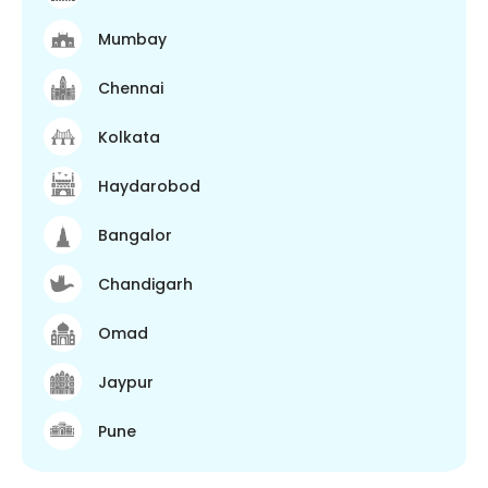
Mumbay
Chennai
Kolkata
Haydarobod
Bangalor
Chandigarh
Omad
Jaypur
Pune