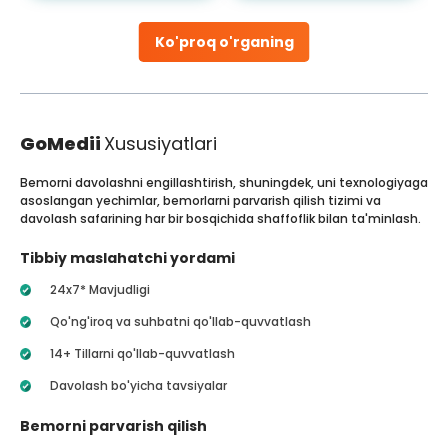
Ko'proq o'rganing
GoMedii
Xususiyatlari
Bemorni davolashni engillashtirish, shuningdek, uni texnologiyaga
asoslangan yechimlar, bemorlarni parvarish qilish tizimi va
davolash safarining har bir bosqichida shaffoflik bilan ta'minlash.
Tibbiy maslahatchi yordami
24x7* Mavjudligi
Qo'ng'iroq va suhbatni qo'llab-quvvatlash
14+ Tillarni qo'llab-quvvatlash
Davolash bo'yicha tavsiyalar
Bemorni parvarish qilish