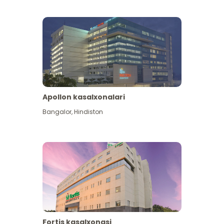
Apollon kasalxonalari
Koʻproq koʻrish
Bangalor
,
Hindiston
Fortis kasalxonasi