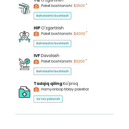
Tiz
O'zgartirish
*
Paket boshlanishi:
$3500
Baholashni boshlash
HIP
O'zgartirish
*
Paket boshlanishi:
$4000
Baholashni boshlash
IVF
Davolash
*
Paket boshlanishi:
$3200
Baholashni boshlash
Tadqiq qiling
Ko'proq
Hamyonbop tibbiy paketlar
So'rov yuborish