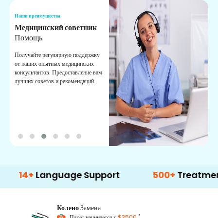
Наши преимущества
Н
Медицинский советник
О
Помощь
К
Получайте регулярную поддержку
О
от наших опытных медицинских
с
консультантов. Предоставление вам
п
лучших советов и рекомендаций.
в
о
+
Language Support
500+
Treatment Opti
Колено
Замена
*
Пакет начинается с
$3500