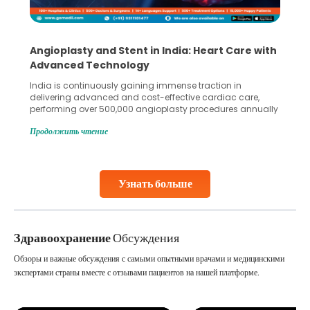
Angioplasty and Stent in India: Heart Care with
Advanced Technology
India is continuously gaining immense traction in
delivering advanced and cost-effective cardiac care,
performing over 500,000 angioplasty procedures annually
with a success rate exceeding 90%. Patients across the
Продолжить чтение
globe are searching for treatments like angioplasty and
stent placement in Indian hospitals, owing to the
combination of high-quality care and affordability.
Studies, such as one published
Узнать больше
Continue Reading
Здравоохранение
Обсуждения
Обзоры и важные обсуждения с самыми опытными врачами и медицинскими
экспертами страны вместе с отзывами пациентов на нашей платформе.