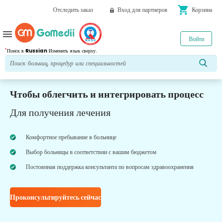
shopping_cart
Отследить заказ
Вход для партнеров
Корзина
menu
Войти
*
Поиск в
Russian
Изменить язык сверху.
Чтобы облегчить и интегрировать процесс
Для получения лечения
Комфортное пребывание в больнице
Выбор больницы в соответствии с вашим бюджетом
Постоянная поддержка консультанта по вопросам здравоохранения
Проконсультируйтесь сейчас