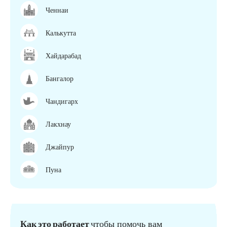
Ченнаи
Калькутта
Хайдарабад
Бангалор
Чандигарх
Лакхнау
Джайпур
Пуна
Как это работает
чтобы помочь вам