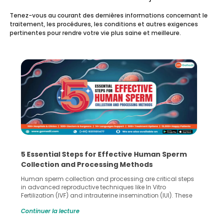
Tenez-vous au courant des dernières informations concernant le
traitement, les procédures, les conditions et autres exigences
pertinentes pour rendre votre vie plus saine et meilleure.
5 Essential Steps for Effective Human Sperm
Collection and Processing Methods
Human sperm collection and processing are critical steps
in advanced reproductive techniques like In Vitro
Fertilization (IVF) and intrauterine insemination (IUI). These
methods enable medical professionals to tackle fertility
Continuer la lecture
challenges and help couples achieve their dream of