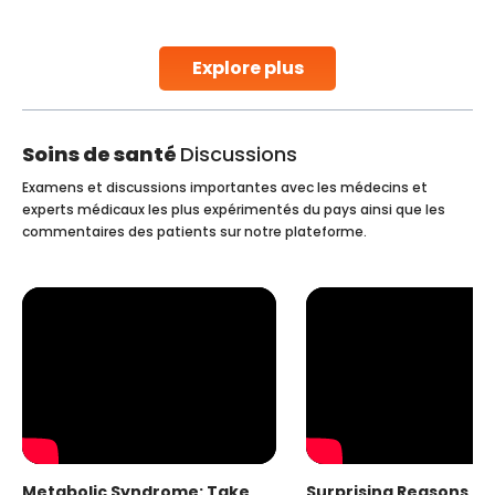
parenthood. Skilled technicians collect sperm using
specialized procedures to ensure optimal quality. Once
collected, they process the
Explore plus
Continue Reading
Soins de santé
Discussions
Examens et discussions importantes avec les médecins et
experts médicaux les plus expérimentés du pays ainsi que les
commentaires des patients sur notre plateforme.
Metabolic Syndrome: Take
Surprising Reasons fo