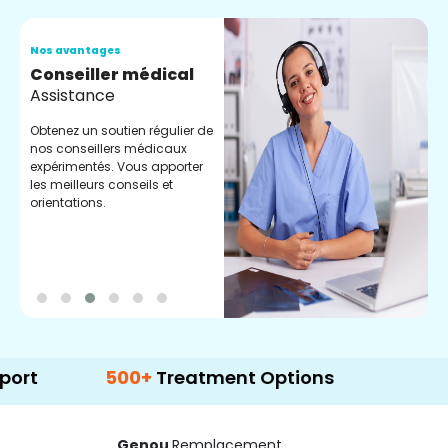
Nos avantages
N
Conseiller médical
V
Assistance
C
Obtenez un soutien régulier de
C
nos conseillers médicaux
n
expérimentés. Vous apporter
e
les meilleurs conseils et
t
orientations.
p
d
500+
Treatment Options
Genou
Remplacement