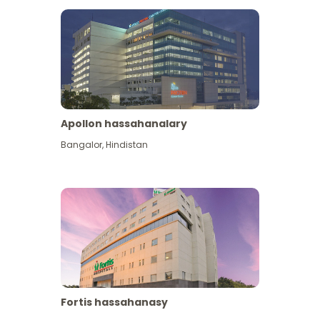
Apollon hassahanalary
Has giňişleýin gör
Bangalor
,
Hindistan
Fortis hassahanasy