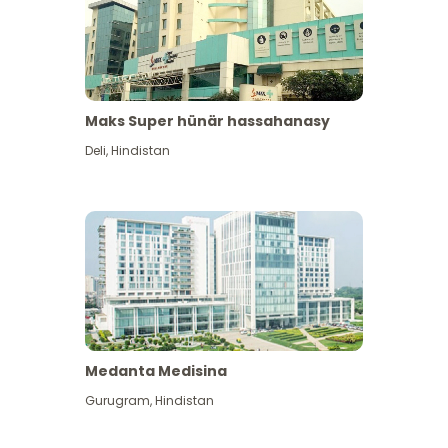
Maks Super hünär hassahanasy
Deli
,
Hindistan
Medanta Medisina
Gurugram
,
Hindistan