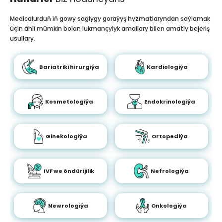
Medicalurduň iň gowy saglygy goraýyş hyzmatlaryndan saýlamak
üçin ähli mümkin bolan lukmançylyk amallary bilen amatly bejeriş
usullary.
Bariatriki hirurgiýa
Kardiologiýa
Kosmetologiýa
Endokrinologiýa
Ginekologiýa
Ortopediýa
IVF we öndürijilik
Nefrologiýa
Newrologiýa
Onkologiýa