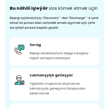
Bu nähili işleýär
size kömek etmek üçin
Bejergi syýahatyňyzy “Discovery” -den “Discharge” -e çenli
aňsat bir proses bilen üstünlikli amala aşyrmak üçin ýeňil
we aýdyň prosesi başdan geçiriň.
Sorag
Bejergi aladalaryňyza degişli soraglary
taşlaň we topar habarlaşar
Lukmançylyk geňeşçisi
Ygtybarly maglumat alyşmak we
lukmançylyk geňeşçimiz tarapyndan
berlen kömek