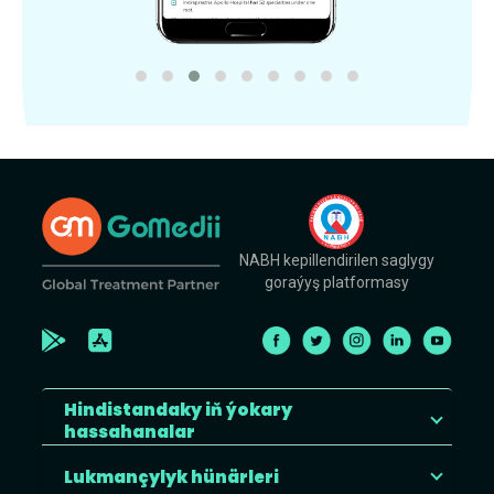
NABH kepillendirilen saglygy
goraýyş platformasy
Hindistandaky iň ýokary
hassahanalar
Lukmançylyk hünärleri