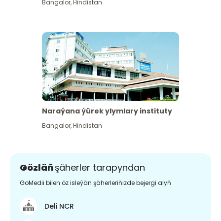
Bangalor
,
Hindistan
Naraýana ýürek ylymlary instituty
Bangalor
,
Hindistan
Gözläň
şäherler tarapyndan
GoMedii bilen öz isleýän şäherleriňizde bejergi alyň
Deli NCR