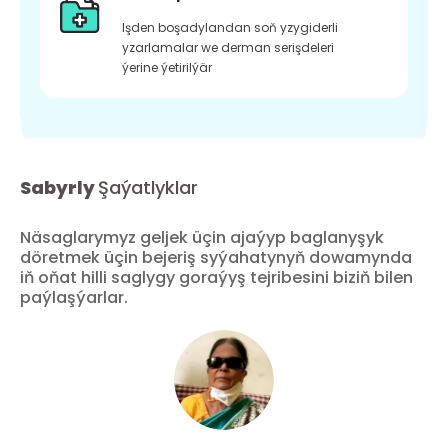
Işden boşadylandan soň yzygiderli
yzarlamalar we derman serişdeleri
ýerine ýetirilýär
Sabyrly
Şaýatlyklar
Näsaglarymyz geljek üçin ajaýyp baglanyşyk
döretmek üçin bejeriş syýahatynyň dowamynda
iň oňat hilli saglygy goraýyş tejribesini biziň bilen
paýlaşýarlar.