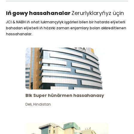
Iň gowy hassahanalar
Zerurlyklaryňyz üçin
JCI & NABH iň oňat lukmançylyk işgärleri bilen bir hatarda elýeterli
bahadan elýeterli iň häzirki zaman enjamlary bolan akkreditlenen
hassahanalar.
Blk Super hünärmen hassahanasy
Deli
,
Hindistan