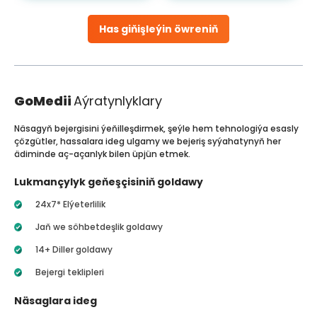
Has giňişleýin öwreniň
GoMedii
Aýratynlyklary
Näsagyň bejergisini ýeňilleşdirmek, şeýle hem tehnologiýa esasly
çözgütler, hassalara ideg ulgamy we bejeriş syýahatynyň her
ädiminde aç-açanlyk bilen üpjün etmek.
Lukmançylyk geňeşçisiniň goldawy
24x7* Elýeterlilik
Jaň we söhbetdeşlik goldawy
14+ Diller goldawy
Bejergi teklipleri
Näsaglara ideg