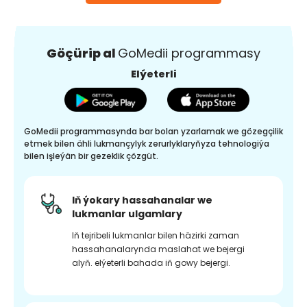
Göçürip al
GoMedii programmasy
Elýeterli
GoMedii programmasynda bar bolan yzarlamak we gözegçilik
etmek bilen ähli lukmançylyk zerurlyklaryňyza tehnologiýa
bilen işleýän bir gezeklik çözgüt.
Iň ýokary hassahanalar we
lukmanlar ulgamlary
Iň tejribeli lukmanlar bilen häzirki zaman
hassahanalarynda maslahat we bejergi
alyň. elýeterli bahada iň gowy bejergi.