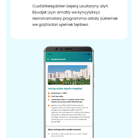
Custöriteleşdirilen bejeriş usullaryny alyň.
Býudjet üçin amatly we kynçylyksyz
resminamalary programma arkaly ýüklemek
we gaýtadan işlemek tejribesi.