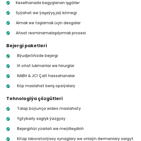
Keselhanada bagyşlanan işgärler
Syýahat we ýaşaýyş jaý kömegi
Almak we taşlamak üçin desgalar
Aňsat resminamalaşdyrmak prosesi
Bejergi paketleri
Býudjetiňizde bejergi
Iň oňat lukmanlar we hirurglar
NABH & JCI Çalt hassahanalar
Köp maslahat beriş opsiýalary
Tehnologiýa çözgütleri
Talap boýunça wideo maslahaty
Ygtybarly saglyk ýazgysy
Bejergiňizi yzarlaň we meýilleşdiriň
Kitap laboratoriýasy synaglary we onlaýn dermanlary sargyt