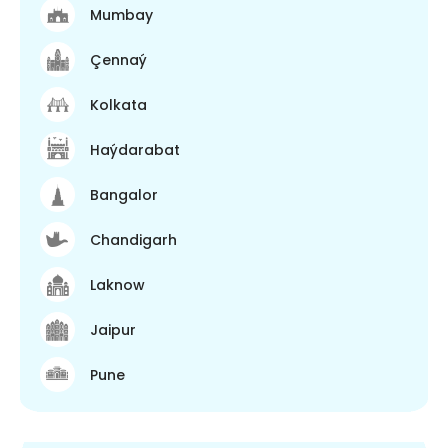
Mumbay
Çennaý
Kolkata
Haýdarabat
Bangalor
Chandigarh
Laknow
Jaipur
Pune