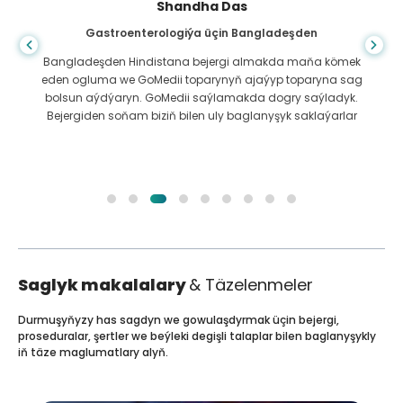
Shandha Das
Gastroenterologiýa üçin Bangladeşden
Bangladeşden Hindistana bejergi almakda maňa kömek
eden ogluma we GoMedii toparynyň ajaýyp toparyna sag
bolsun aýdýaryn. GoMedii saýlamakda dogry saýladyk.
Bejergiden soňam biziň bilen uly baglanyşyk saklaýarlar
Saglyk makalalary
& Täzelenmeler
Durmuşyňyzy has sagdyn we gowulaşdyrmak üçin bejergi,
proseduralar, şertler we beýleki degişli talaplar bilen baglanyşykly
iň täze maglumatlary alyň.