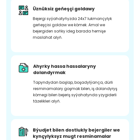
Üznüksiz geňeşçi goldawy
Bejergi syýahatyňyzda 24x7 lukmançylyk
geňeşçisi goldaw we kömek. Amal we
bejergiden soňky ideg barada hemişe
maslahat alyň.
Ahyrky hassa hassalaryny
dolandyrmak
Tapyndydan başlap, boşadylýança, dürli
resminamalary goşmak bilen, iş dolandyryş
kömegi bilen bejeriş syýahatynda yzygiderli
täzelikleri alyň.
Býudjet bilen dostlukly bejergiler we
kynçylyksyz mugt resminamalar