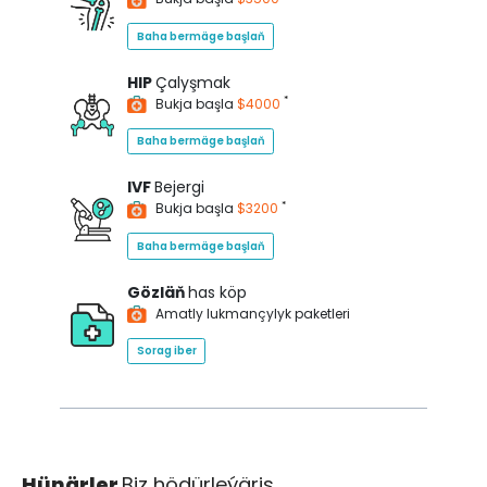
Baha bermäge başlaň
HIP
Çalyşmak
*
Bukja başla
$4000
Baha bermäge başlaň
IVF
Bejergi
*
Bukja başla
$3200
Baha bermäge başlaň
Gözläň
has köp
Amatly lukmançylyk paketleri
Sorag iber
Hünärler
Biz hödürleýäris