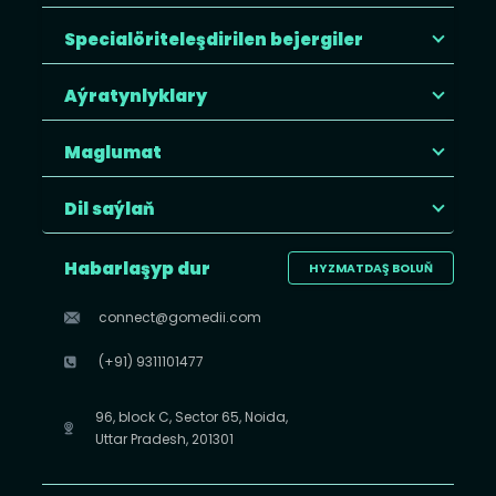
Specialöriteleşdirilen bejergiler
Aýratynlyklary
Maglumat
Dil saýlaň
Habarlaşyp dur
HYZMATDAŞ BOLUŇ
connect@gomedii.com
(+91) 9311101477
96, block C, Sector 65, Noida,
Uttar Pradesh, 201301