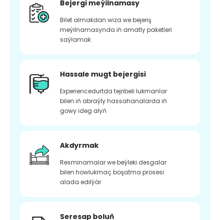
Bejergi meýilnamasy
Bilet almakdan wiza we bejeriş
meýilnamasynda iň amatly paketleri
saýlamak
Hassale mugt bejergisi
Experiencedurtda tejribeli lukmanlar
bilen iň abraýly hassahanalarda iň
gowy ideg alyň
Akdyrmak
Resminamalar we beýleki desgalar
bilen howlukmaç boşatma prosesi
alada edilýär
Seresap boluň