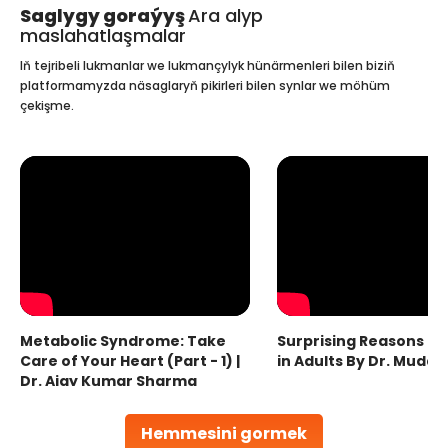
Saglygy goraýyş
Ara alyp
maslahatlaşmalar
Iň tejribeli lukmanlar we lukmançylyk hünärmenleri bilen biziň
platformamyzda näsaglaryň pikirleri bilen synlar we möhüm
çekişme.
Metabolic Syndrome: Take
Surprising Reasons fo
Care of Your Heart (Part - 1) |
in Adults By Dr. Mudas
Dr. Ajay Kumar Sharma
Hemmesini gormek