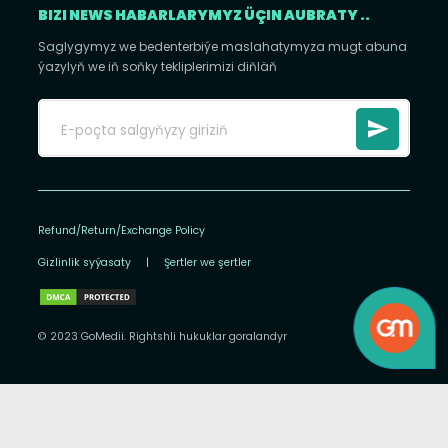
BIZI NEWS HABARLARYMYZ ÜÇIN AUBRATY ..
Saglygymyz we bedenterbiýe maslahatymyza mugt abuna
ýazylyň we iň soňky tekliplerimizi diňläň
Refund/Return/Exchange Policy
Gizlinlik syýasaty
|
Şertler we şertler
© 2023 GoMedii. Rightshli hukuklar goralandyr