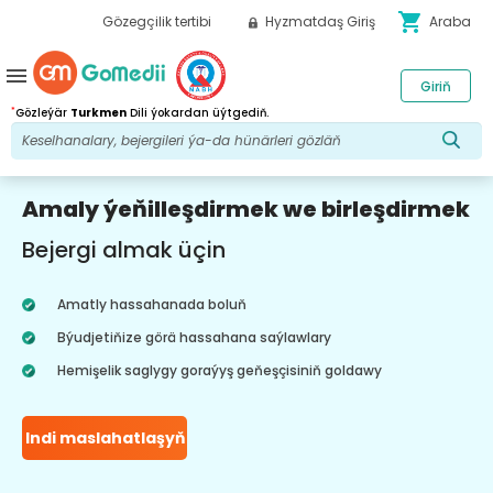
shopping_cart
Gözegçilik tertibi
Hyzmatdaş Giriş
Araba
menu
Giriň
*
Gözleýär
Turkmen
Dili ýokardan üýtgediň.
Amaly ýeňilleşdirmek we birleşdirmek
Bejergi almak üçin
Amatly hassahanada boluň
Býudjetiňize görä hassahana saýlawlary
Hemişelik saglygy goraýyş geňeşçisiniň goldawy
Indi maslahatlaşyň