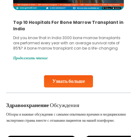
Top 10 Hospitals For Bone Marrow Transplant in
India
Did you know that in India 3000 bone marrow transplants
are performed every year with an average survival rate of
85%? A bone marrow transplant can be a life-changing
treatment for an individual, choosing the right hospital can
Продолжить чтение
make all the difference. India has some of the world’s
leading hospitals for bone marrow transplants.
Continue Reading
Узнать больше
Здравоохранение
Обсуждения
Обзоры и важные обсуждения с самыми опытными врачами и медицинскими
экспертами страны вместе с отзывами пациентов на нашей платформе.