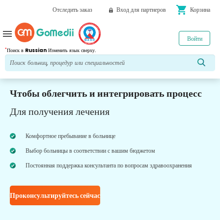
shopping_cart
Отследить заказ
Вход для партнеров
Корзина
menu
Войти
*
Поиск в
Russian
Изменить язык сверху.
Чтобы облегчить и интегрировать процесс
Для получения лечения
Комфортное пребывание в больнице
Выбор больницы в соответствии с вашим бюджетом
Постоянная поддержка консультанта по вопросам здравоохранения
Проконсультируйтесь сейчас