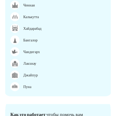
Ченнаи
Калькутта
Хайдарабад
Бангалор
Чандигарх
Лакхнау
Джайпур
Пуна
Как это работает
чтобы помочь вам