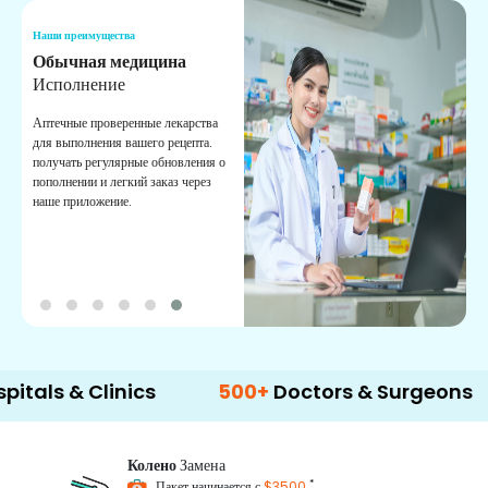
Наши преимущества
Н
Обычная медицина
Т
Исполнение
И
п
Аптечные проверенные лекарства
в
для выполнения вашего рецепта.
к
получать регулярные обновления о
пополнении и легкий заказ через
наше приложение.
& Clinics
500+
Doctors & Surgeons
14+
Колено
Замена
*
Пакет начинается с
$3500