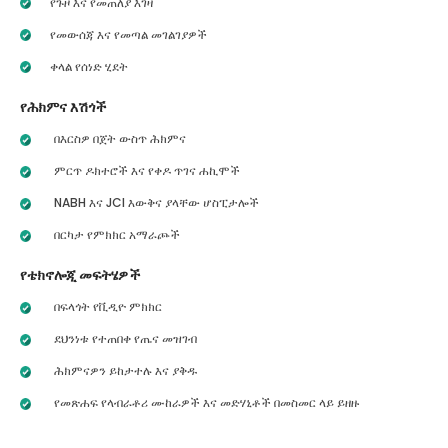
የጉዞ እና የመጠለያ እገዛ
የመውሰጃ እና የመጣል መገልገያዎች
ቀላል የሰነድ ሂደት
የሕክምና እሽጎች
በእርስዎ በጀት ውስጥ ሕክምና
ምርጥ ዶክተሮች እና የቀዶ ጥገና ሐኪሞች
NABH እና JCI እውቅና ያላቸው ሆስፒታሎች
በርካታ የምክክር አማራጮች
የቴክኖሎጂ መፍትሄዎች
በፍላጎት የቪዲዮ ምክክር
ደህንነቱ የተጠበቀ የጤና መዝገብ
ሕክምናዎን ይከታተሉ እና ያቅዱ
የመጽሐፍ የላብራቶሪ ሙከራዎች እና መድሃኒቶች በመስመር ላይ ይዘዙ