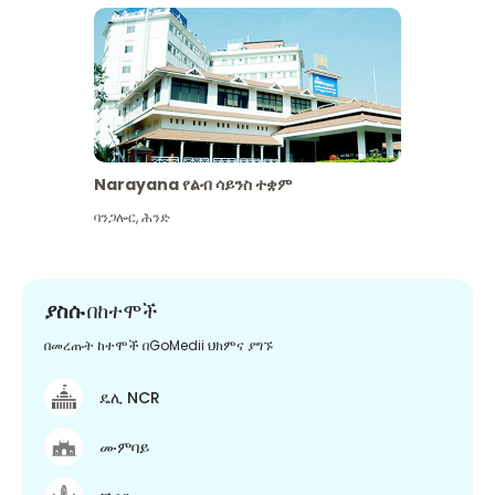
Narayana የልብ ሳይንስ ተቋም
ባንጋሎር
,
ሕንድ
ያስሱ
በከተሞች
በመረጡት ከተሞች በGoMedii ህክምና ያግኙ
ዴሊ NCR
ሙምባይ