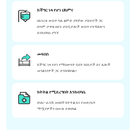
ከችግር ነጻ የሆነ ህክምና
በአገሪቱ ውስጥ ካሉ ልምድ ያላቸው ዶክተሮች ጋር
በጣም ታዋቂ በሆኑ ሆስፒታሎች ውስጥ የተሻለውን
እንክብካቤ ያግኙ
መፍሰስ
ከችግር ነጻ የሆነ የማስወጣት ሂደት ከሰነዶች እና ሌሎች
መገልገያዎች ጋር ይንከባከባል።
ክትትል የሚደረግበት እንክብካቤ
ድህረ-ፈሳሽ መደበኛ ክትትል እና የመድኃኒት
ማሟያዎችን በሙሉ ይቀበላል