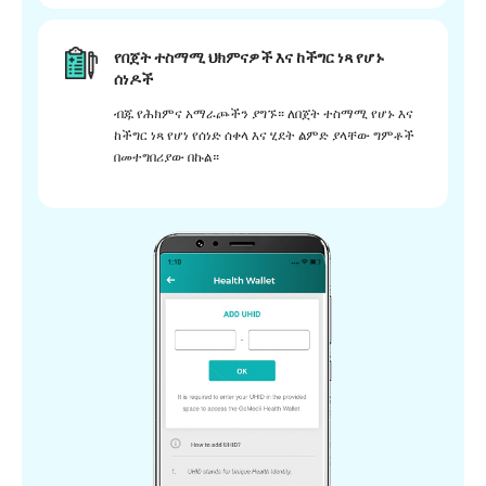
የበጀት ተስማሚ ህክምናዎች እና ከችግር ነጻ የሆኑ
ሰነዶች
ብጁ የሕክምና አማራጮችን ያግኙ። ለበጀት ተስማሚ የሆኑ እና
ከችግር ነጻ የሆነ የሰነድ ሰቀላ እና ሂደት ልምድ ያላቸው ግምቶች
በመተግበሪያው በኩል።