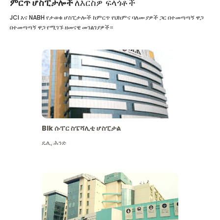
ምርጥ ሆስፒታሎች
ለእርስዎ ፍላጎቶች
JCI እና NABH የታወቁ ሆስፒታሎች ከምርጥ የህክምና ባለሙያዎች ጋር በተመጣጣኝ ዋጋ
በተመጣጣኝ ዋጋ የሚገኙ ዘመናዊ መገልገያዎች።
Blk ሱፐር ስፔሻሊቲ ሆስፒታል
ዴሊ
,
ሕንድ