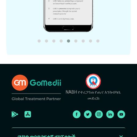
NABH የተረጋገጠ የጤና እንክብካቤ
መድረክ
በህንድ ውስጥ ከፍተኛ ሆስፒታሎች