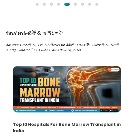
የጤና ጽሑፎች
& ዝማኔዎች
ሕይወትዎን ጤናማ እና የተሻለ ለማድረግ ስለ ሕክምና፣ ሂደቶች፣ ሁኔታዎች እና ሌሎች
ተዛማጅ መስፈርቶችን በተመለከተ ወቅታዊ መረጃ ያግኙ።
Top 10 Hospitals For Bone Marrow Transplant in
India