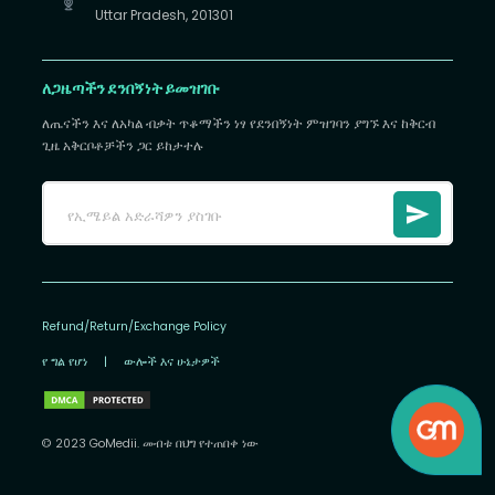
Uttar Pradesh, 201301
ለጋዜጣችን ደንበኝነት ይመዝገቡ
ለጤናችን እና ለአካል ብቃት ጥቆማችን ነፃ የደንበኝነት ምዝገባን ያግኙ እና ከቅርብ
ጊዜ አቅርቦቶቻችን ጋር ይከታተሉ
Refund/Return/Exchange Policy
የ ግል የሆነ
|
ውሎች እና ሁኔታዎች
© 2023 GoMedii. መብቱ በህግ የተጠበቀ ነው