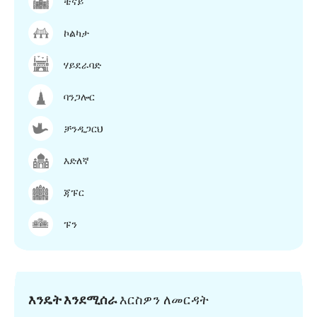
ቼናይ
ኮልካታ
ሃይደራባድ
ባንጋሎር
ቻንዲጋርህ
እድለኛ
ጃፑር
ፑን
እንዴት እንደሚሰራ
እርስዎን ለመርዳት