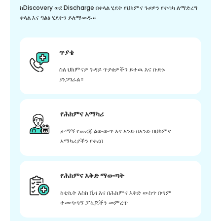
ከDiscovery ወደ Discharge በቀላል ሂደት የህክምና ጉዞዎን የተሳካ ለማድረግ
ቀላል እና ግልፅ ሂደትን ይለማመዱ።
ጥያቄ
ስለ ህክምናዎ ጉዳይ ጥያቄዎችን ይተዉ እና ቡድኑ
ያነጋግራል።
የሕክምና አማካሪ
ታማኝ የመረጃ ልውውጥ እና አንድ በአንድ በህክምና
አማካሪያችን የቀረበ
የሕክምና እቅድ ማውጣት
ከቲኬት እስከ ቪዛ እና በሕክምና እቅድ ውስጥ በጣም
ተመጣጣኝ ፓኬጆችን መምረጥ