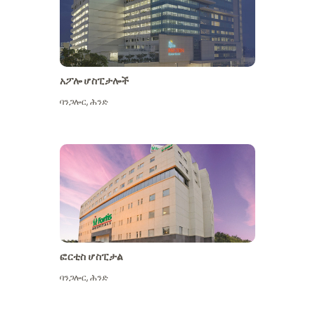
አፖሎ ሆስፒታሎች
ባንጋሎር
,
ሕንድ
ተጨማሪ ይመልከቱ
ፎርቲስ ሆስፒታል
ባንጋሎር
,
ሕንድ