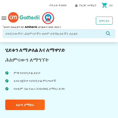
shopping_cart
የትራክ ትዕዛዝ
የአጋር መግቢያ
ጋሪ
menu
ስግን እን
*
ውስጥ በመፈለግ ላይ
Amharic
ቋንቋውን ከላይ ቀይር።
ሂደቱን ለማቃለል እና ለማዋሃድ
ሕክምናውን ለማግኘት
ምቹ የሆስፒታል ቆይታ
እንደ በጀትዎ የሆስፒታል ምርጫዎች
የሁሉም ጊዜ የጤና እንክብካቤ አማካሪ ድጋፍ
አሁን ያማክሩ