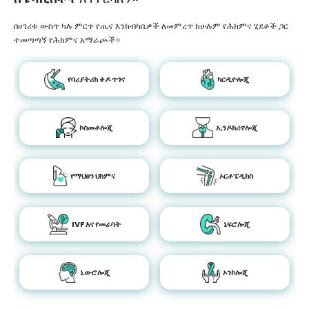
በሀገሪቱ ውስጥ ካሉ ምርጥ የጤና እንክብካቤዎች ለመምረጥ ከሁሉም የሕክምና ሂደቶች ጋር
ተመጣጣኝ የሕክምና አማራጮች።
የባሪያትሪክ ቀዶ ጥገና
ካርዲዮሎጂ
ኮስመቶሎጂ
ኢንዶክሪኖሎጂ
የማህፀን ህክምና
ኦርቶፔዲክስ
IVF እና የመራባት
ኔፍሮሎጂ
ኒውሮሎጂ
ኦንኮሎጂ