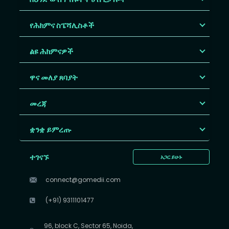
የሕክምና ስፔሻሊስቶች
ልዩ ሕክምናዎች
ዋና መለያ ጸባያት
መረጃ
ቋንቋ ይምረጡ
ተገናኙ
አጋር ይሁኑ
connect@gomedii.com
(+91) 9311101477
96, block C, Sector 65, Noida,