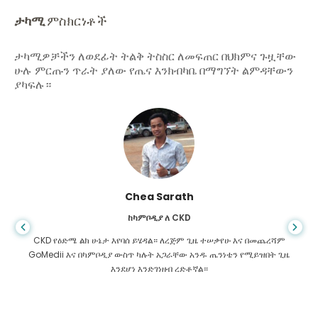
ታካሚ
ምስክርነቶች
ታካሚዎቻችን ለወደፊት ትልቅ ትስስር ለመፍጠር በህክምና ጉዟቸው
ሁሉ ምርጡን ጥራት ያለው የጤና እንክብካቤ በማግኘት ልምዳቸውን
ያካፍሉ።
አሪፍ ሀፊዝ
ከባንግላዴሽ ለጉበት ሲርሆሲስ
መቼም ህይወት የተሳሳተ አቅጣጫ እንደምትወስድ አታውቅም ፣ በጉበት ለኮምትሬ
ስመረመር ፣ የምሄድበት ቦታ አልነበረኝም። የእኔ ገንዘብ ያነሰ ነበር እና ምን ማድረግ
እንዳለብኝ አላውቅም ነበር. በባንግላዲሽ ካለው የ GoMedii አጋር ጋር ተገናኘሁ።