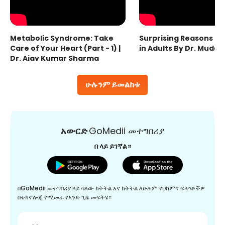
Metabolic Syndrome: Take
Surprising Reasons fo
Care of Your Heart (Part - 1) |
in Adults By Dr. Mudas
Dr. Ajay Kumar Sharma
ሁሉንም ይመልከቱ
አውርድ
GoMedii መተግበሪያ
በ ላይ ይገኛል።
በGoMedii መተግበሪያ ላይ ባለው ክትትል እና ክትትል ለሁሉም የህክምና ፍላጎቶችዎ
በቴክኖሎጂ የሚመራ የአንድ ጊዜ መፍትሄ።