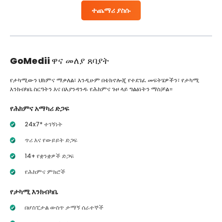
ተጨማሪ ያስሱ
GoMedii
ዋና መለያ ጸባያት
የታካሚውን ህክምና ማቃለል፣ እንዲሁም በቴክኖሎጂ የተደገፈ መፍትሄዎችን፣ የታካሚ
እንክብካቤ ስርዓትን እና በእያንዳንዱ የሕክምና ጉዞ ላይ ግልፅነትን ማስቻል።
የሕክምና አማካሪ ድጋፍ
24x7* ተገኝነት
ጥሪ እና የውይይት ድጋፍ
14+ የቋንቋዎች ድጋፍ
የሕክምና ምክሮች
የታካሚ እንክብካቤ
በሆስፒታል ውስጥ ታማኝ ሰራተኞች