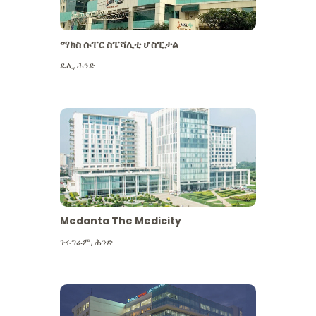
ማክስ ሱፐር ስፔሻሊቲ ሆስፒታል
ዴሊ
,
ሕንድ
Medanta The Medicity
ጉሩግራም
,
ሕንድ