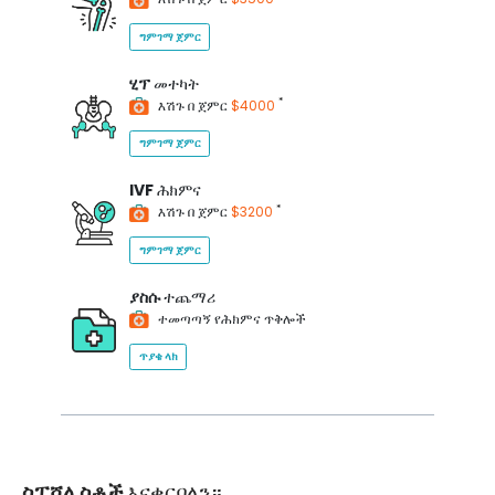
ግምገማ ጀምር
ሂፕ
መተካት
*
እሽጉ በ ጀምር
$4000
ግምገማ ጀምር
IVF
ሕክምና
*
እሽጉ በ ጀምር
$3200
ግምገማ ጀምር
ያስሱ
ተጨማሪ
ተመጣጣኝ የሕክምና ጥቅሎች
ጥያቄ ላክ
ስፔሻሊስቶች
እናቀርባለን።