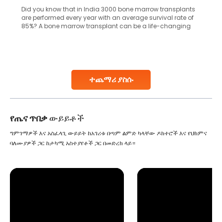
Did you know that in India 3000 bone marrow transplants
are performed every year with an average survival rate of
85%? A bone marrow transplant can be a life-changing
treatment for an individual, choosing the right hospital can
make all the difference. India has some of the world’s
leading hospitals for bone marrow transplants.
Continue Reading
ተጨማሪ ያስሱ
የጤና ጥበቃ
ውይይቶች
ግምገማዎች እና አስፈላጊ ውይይት ከአገሪቱ በጣም ልምድ ካላቸው ዶክተሮች እና የህክምና
ባለሙያዎች ጋር ከታካሚ አስተያየቶች ጋር በመድረክ ላይ።