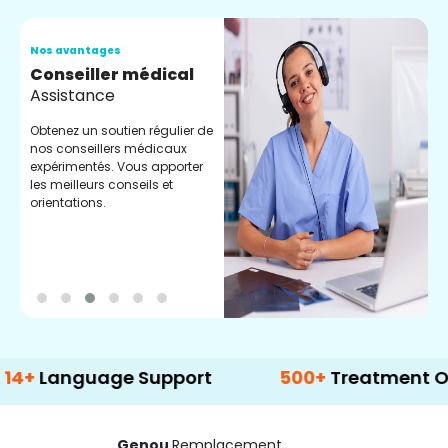
Nos avantages
N
Conseiller médical
V
Assistance
C
Obtenez un soutien régulier de
C
nos conseillers médicaux
n
expérimentés. Vous apporter
e
les meilleurs conseils et
t
orientations.
p
d
nguage Support
500+
Treatment Options
Genou
Remplacement