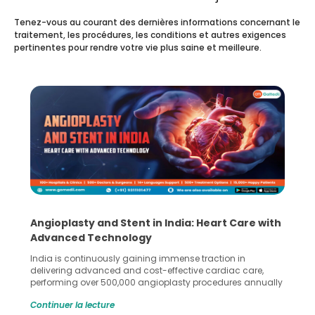
Tenez-vous au courant des dernières informations concernant le
traitement, les procédures, les conditions et autres exigences
pertinentes pour rendre votre vie plus saine et meilleure.
Angioplasty and Stent in India: Heart Care with
Advanced Technology
India is continuously gaining immense traction in
delivering advanced and cost-effective cardiac care,
performing over 500,000 angioplasty procedures annually
with a success rate exceeding 90%. Patients across the
Continuer la lecture
globe are searching for treatments like angioplasty and