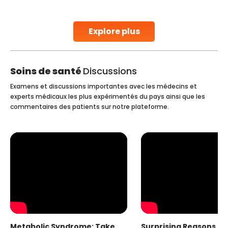
stent placement in Indian hospitals, owing to the
combination of high-quality care and affordability.
Studies, such as one published
Explore plus
Continue Reading
Soins de santé
Discussions
Examens et discussions importantes avec les médecins et
experts médicaux les plus expérimentés du pays ainsi que les
commentaires des patients sur notre plateforme.
Metabolic Syndrome: Take
Surprising Reasons fo