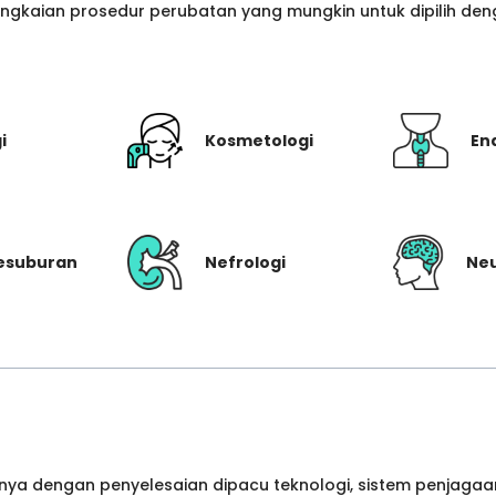
gkaian prosedur perubatan yang mungkin untuk dipilih denga
i
Kosmetologi
En
Kesuburan
Nefrologi
Neu
ya dengan penyelesaian dipacu teknologi, sistem penjagaan