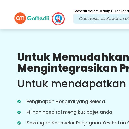
*
Mencari dalam
Malay
Tukar Bahas
Untuk Memudahkan
Faedah Kami
Mengintegrasikan P
Rawatan Selepas
penjagaan susulan
Untuk mendapatkan
Dapatkan sokongan perubatan dan
pesakit 24x7 dengan pasukan kami
yang menangani isu anda pada
Penginapan Hospital yang Selesa
setiap masa. Kemas kini berkala
tentang keperluan rawatan anda.
Pilihan hospital mengikut bajet anda
Sokongan Kaunselor Penjagaan Kesihatan