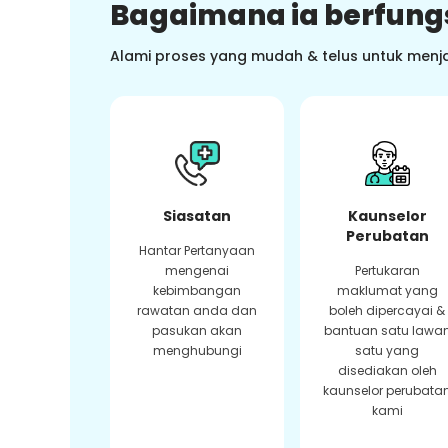
Bagaimana ia berfung
Alami proses yang mudah & telus untuk menj
Siasatan
Kaunselor
Perubatan
Hantar Pertanyaan
mengenai
Pertukaran
kebimbangan
maklumat yang
rawatan anda dan
boleh dipercayai &
pasukan akan
bantuan satu lawa
menghubungi
satu yang
disediakan oleh
kaunselor perubata
kami