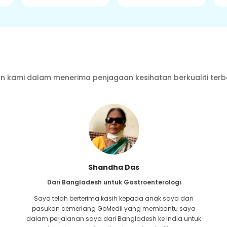
 kami dalam menerima penjagaan kesihatan berkualiti terb
Furkanul Islam
Dari Bangladesh untuk Pemindahan Buah Pinggang
Saya telah memberikan semua harapan bahawa saya
akan dapat menerima apa-apa jenis rawatan untuk
masalah buah pinggang saya. Ia hanya selepas saya