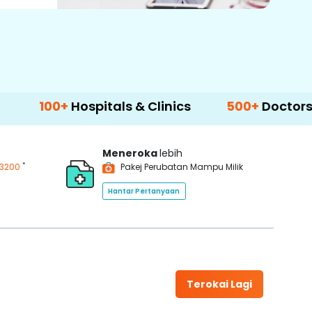
Hospitals & Clinics
500+
Doctors & Surgeon
Meneroka
lebih
*
3200
Pakej Perubatan Mampu Milik
Hantar Pertanyaan
Terokai Lagi