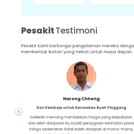
Pesakit
Testimoni
Pesakit kami berkongsi pengalaman mereka dengan
membentuk ikatan yang hebat untuk masa depan.
Shandha Das
ang
Dari Bangladesh untuk Gastroenterologi
atutan
Saya telah berterima kasih kepada anak saya dan
tan pada
pasukan cemerlang GoMedii yang membantu saya
a-mana,
dalam perjalanan saya dari Bangladesh ke India untuk