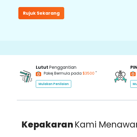
Rujuk Sekarang
Lutut
Penggantian
PI
*
Pakej Bermula pada
$3500
Mulakan Penilaian
Mu
Kepakaran
Kami Menawa