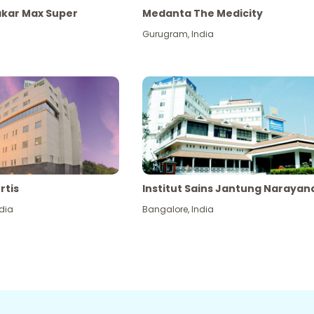
akar Max Super
Medanta The Medicity
Gurugram
,
India
rtis
Institut Sains Jantung Narayan
dia
Bangalore
,
India