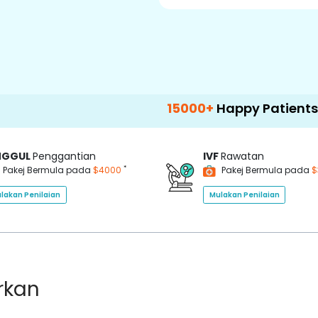
15000+
Happy Patients
100+
NGGUL
Penggantian
IVF
Rawatan
*
Pakej Bermula pada
$4000
Pakej Bermula pada
$
lakan Penilaian
Mulakan Penilaian
rkan