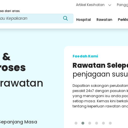
Artikel Kesihatan
Pangg
a dari atas.
Hospital
Rawatan
Perkh
 &
Faedah Kami
roses
Kaunselor
Perubatan
Ban
 rawatan
Dapatkan sokongan tetap dar
kaunselor perubatan kami yan
berpengalaman. Memberi nasi
bimbingan terbaik kepada and
 Sepanjang Masa