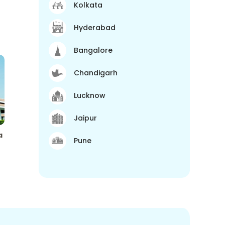
Kolkata
Hyderabad
Bangalore
Chandigarh
Lucknow
Jaipur
a
Pune