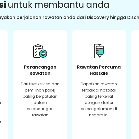
si
untuk membantu anda
ayakan perjalanan rawatan anda dari Discovery hingga Dis
Perancangan
Rawatan Percuma
Rawatan
Hassale
Dari tiket ke visa dan
Dapatkan rawatan
pemilihan pakej
terbaik di hospital
paling berpatutan
paling terkenal
n
dalam
dengan doktor
perancangan
berpengalaman di
rawatan
negara ini
n