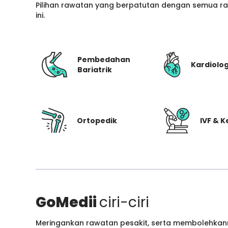
Pilihan rawatan yang berpatutan dengan semua ran
ini.
Pembedahan
Kardiolog
Bariatrik
Ortopedik
IVF & 
GoMedii
ciri-ciri
Meringankan rawatan pesakit, serta membolehkann