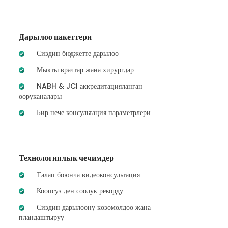
Дарылоо пакеттери
Сиздин бюджетте дарылоо
Мыкты врачтар жана хирургдар
NABH & JCI аккредитацияланган
ооруканалары
Бир нече консультация параметрлери
Технологиялык чечимдер
Талап боюнча видеоконсультация
Коопсуз ден соолук рекорду
Сиздин дарылоону көзөмөлдөө жана
пландаштыруу