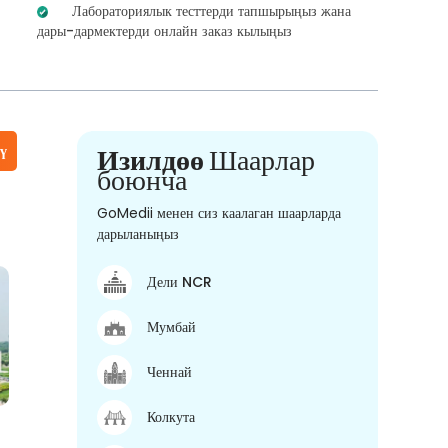
Лабораториялык тесттерди тапшырыңыз жана
дары-дармектерди онлайн заказ кылыңыз
үү
Изилдөө
Шаарлар
боюнча
GoMedii менен сиз каалаган шаарларда
дарыланыңыз
Дели NCR
Мумбай
Ченнай
Колкута