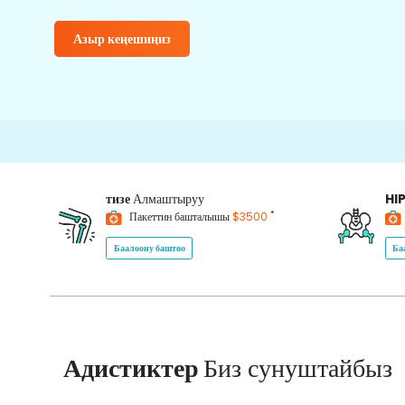
Азыр кеңешиңиз
тизе
Алмаштыруу
HI
*
Пакеттин башталышы
$3500
Баалоону баштоо
Ба
Адистиктер
Биз сунуштайбыз