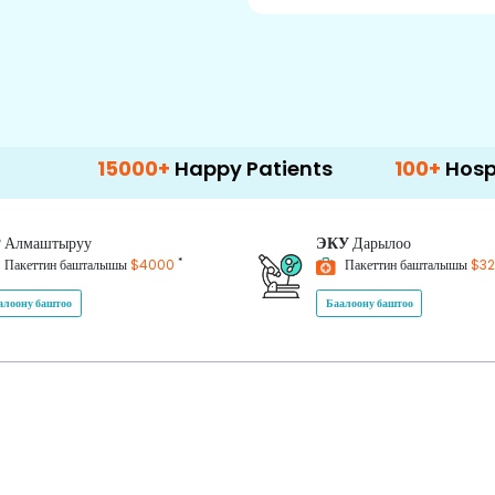
15000+
Happy Patients
100+
Hospitals & Cl
P
Алмаштыруу
ЭКУ
Дарылоо
*
Пакеттин башталышы
$4000
Пакеттин башталышы
$3
алоону баштоо
Баалоону баштоо