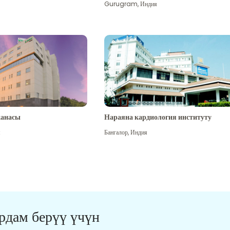
Gurugram
,
Индия
канасы
Нараяна кардиология институту
я
Бангалор
,
Индия
ардам берүү үчүн