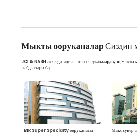
Мыкты ооруканалар
Сиздин 
JCI & NABH аккредитацияланган ооруканаларды, эң мыкты м
жабдыктары бар.
Blk Super Specialty ооруканасы
Макс супер 