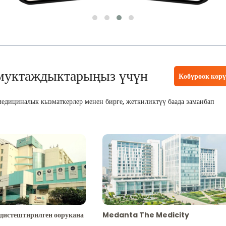
муктаждыктарыңыз үчүн
Көбүрөөк көр
едициналык кызматкерлер менен бирге, жеткиликтүү баада заманбап
адистештирилген оорукана
Medanta The Medicity