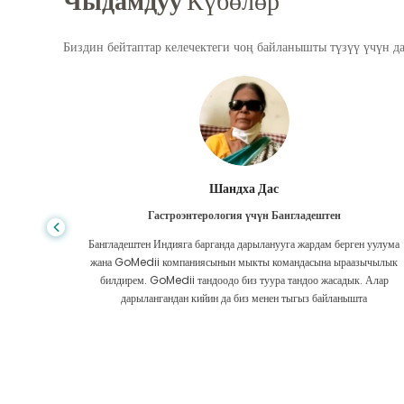
Чыдамдуу
Күбөлөр
Биздин бейтаптар келечектеги чоң байланышты түзүү үчүн д
Шандха Дас
Гастроэнтерология үчүн Бангладештен
да көп,
Бангладештен Индияга барганда дарыланууга жардам берген уулума
л тургай
жана GoMedii компаниясынын мыкты командасына ыраазычылык
зек жок,
билдирем. GoMedii тандоодо биз туура тандоо жасадык. Алар
ттим.
дарылангандан кийин да биз менен тыгыз байланышта