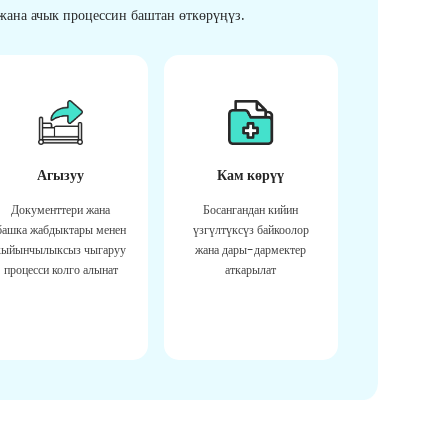
ана ачык процессин баштан өткөрүңүз.
Агызуу
Кам көрүү
Документтери жана
Босангандан кийин
башка жабдыктары менен
үзгүлтүксүз байкоолор
кыйынчылыксыз чыгаруу
жана дары-дармектер
процесси колго алынат
аткарылат