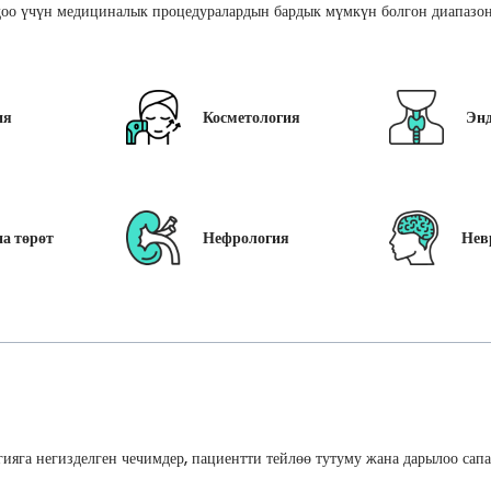
оо үчүн медициналык процедуралардын бардык мүмкүн болгон диапазон
ия
Косметология
Эн
а төрөт
Нефрология
Нев
ияга негизделген чечимдер, пациентти тейлөө тутуму жана дарылоо сап