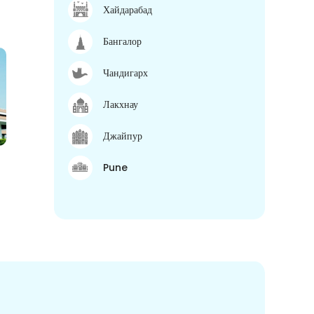
Хайдарабад
Бангалор
Чандигарх
Лакхнау
Джайпур
Pune