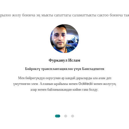
арылоо жолу боюнча эң мыкты сапаттагы саламаттыкты сактоо боюнча т
Фурканул Ислам
Бөйрөктү трансплантациялоо үчүн Бангладештен
Мен бөйрөгүмдүн оорусунан ар кандай дарыларды ала алам деп
үмүттөнгөн элем. Алланын ырайымы менен GoMedii менен жолугуп,
алар менен байланышкандан кийин гана болду.