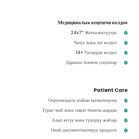
Медициналык кеңешчи колдоо
24x7* Жеткиликтүүлүк
Чалуу жана чат колдоо
14+ Тилдерди колдоо
Дарылоо боюнча сунуштар
Patient Care
Ооруканадагы атайын кызматкерлер
Турак-жай жана саякат боюнча жардам
Алып кетүү жана түшүрүү жайлар
Оңой документтештирүү процесси