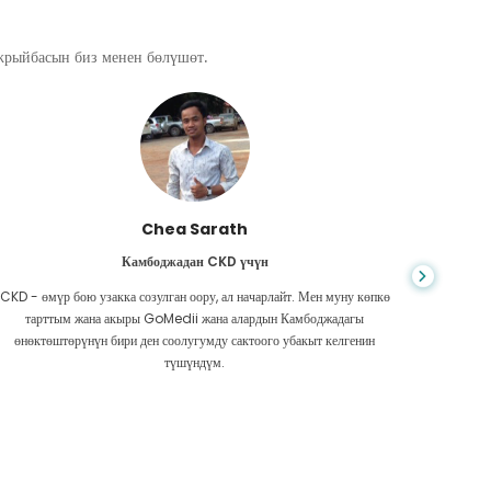
ажрыйбасын биз менен бөлүшөт.
Chea Sarath
Камбоджадан CKD үчүн
CKD - өмүр бою узакка созулган оору, ал начарлайт. Мен муну көпкө
Жашоо к
тарттым жана акыры GoMedii жана алардын Камбоджадагы
боордун
өнөктөштөрүнүн бири ден соолугумду сактоого убакыт келгенин
Акчам аз
түшүндүм.