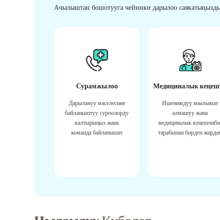
Ачылыштан бошотууга чейинки дарылоо саякатыңызды
Сурамжылоо
Медициналык кеңеш
Дарылануу маселесине
Ишенимдүү маалымат
байланыштуу суроолорду
алмашуу жана
калтырыңыз жана
медициналык кеңешчиби
команда байланышат
тарабынан бирден жарда