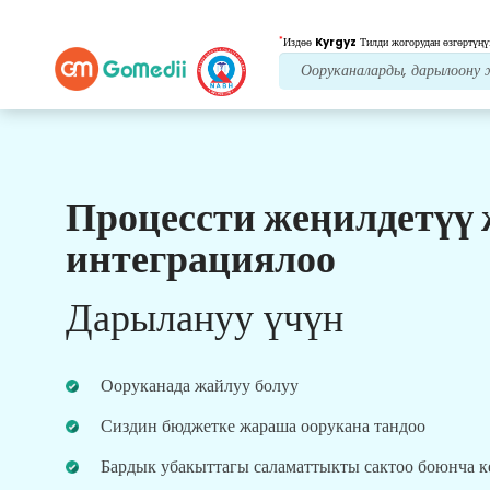
*
Издөө
Kyrgyz
Тилди жогорудан өзгөртүңү
Процессти жеңилдетүү
Биздин артыкчылыктар
интеграциялоо
Пост дарылоо
кам
көрүү
Дарылануу үчүн
Ар дайым көйгөйлөрүңүздү чечүү үчүн биздин
команда менен 24x7 медициналык жана
пациенттердин колдоосун алыңыз. Сиздин
Ооруканада жайлуу болуу
дарылоо муктаждыктарыңыз боюнча
үзгүлтүксүз жаңыртуулар.
Сиздин бюджетке жараша оорукана тандоо
Бардык убакыттагы саламаттыкты сактоо боюнча 