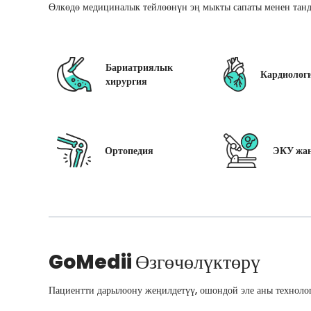
Өлкөдө медициналык тейлөөнүн эң мыкты сапаты менен танд
Бариатриялык
Кардиолог
хирургия
Ортопедия
ЭКУ жан
GoMedii
Өзгөчөлүктөрү
Пациентти дарылоону жеңилдетүү, ошондой эле аны технолог