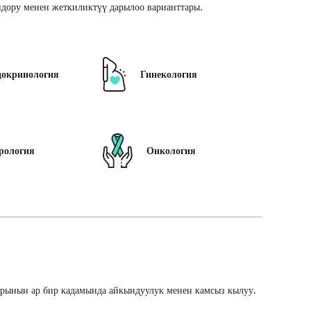
дору менен жеткиликтүү дарылоо варианттары.
докринология
Гинекология
рология
Онкология
арынын ар бир кадамында айкындуулук менен камсыз кылуу.