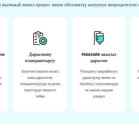
 жылмакай жеңил процесс менен ийгиликтүү кылуунун жеңилдетилген ж
чи
Дарылоону
Hassale акысыз
пландаштыруу
дарылоо
Билеттен баштап визага
Өлкөдөгү тажрыйбалуу
з
жана дарылоону
дарыгерлер менен эң
м
пландаштырууда эң арзан
абройлуу ооруканаларда
пакеттерди тандоого
эң жакшы жардам
чейин
алыңыз