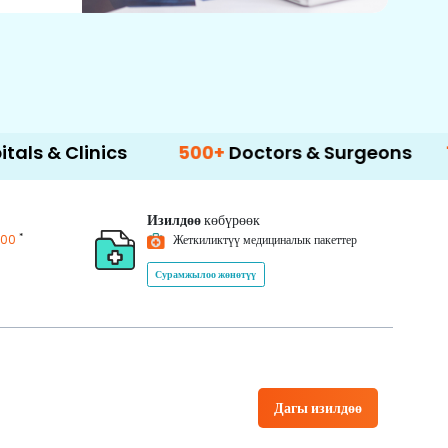
inics
500+
Doctors & Surgeons
14+
Lang
Изилдөө
көбүрөөк
*
200
Жеткиликтүү медициналык пакеттер
Сурамжылоо жөнөтүү
Дагы изилдөө