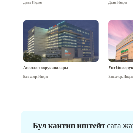
Дели
,
Индия
Дели
,
Индия
Аполлон ооруканалары
Fortis оору
Бангалор
,
Индия
Бангалор
,
Инди
Бул кантип иштейт
сага ж