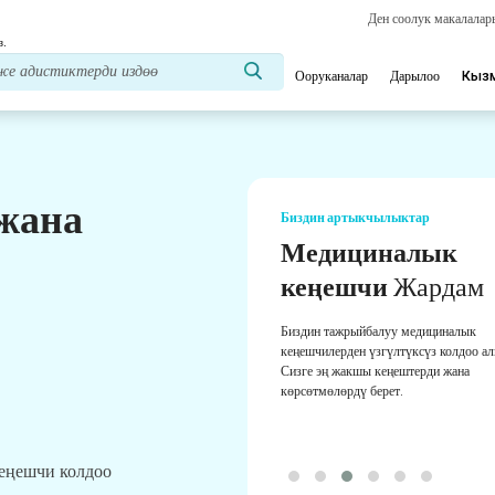
Ден соолук макалала
з.
Ооруканалар
Дарылоо
Кыз
 жана
Биздин артыкчылыктар
Медициналык
кеңешчи
Жардам
Биздин тажрыйбалуу медициналык
кеңешчилерден үзгүлтүксүз колдоо а
Сизге эң жакшы кеңештерди жана
көрсөтмөлөрдү берет.
кеңешчи колдоо