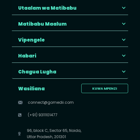
Utaalam wa Matibabu
Matibabu Maalum
Vipengele
Habari
Chagua Lugha
Wasiliana
KUWA MPENZI
connect@gomedii.com
(+91) 9311101477
96, block C, Sector 65, Noida,
Uttar Pradesh, 201301