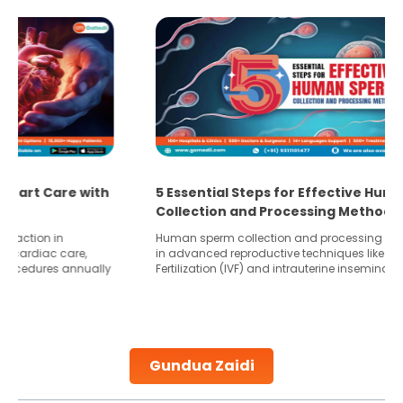
5 Essential Steps for Effective Human Sperm
Collection and Processing Methods
Human sperm collection and processing are critical steps
in advanced reproductive techniques like In Vitro
Fertilization (IVF) and intrauterine insemination (IUI). These
methods enable medical professionals to tackle fertility
challenges and help couples achieve their dream of
parenthood. Skilled technicians collect sperm using
specialized procedures to ensure optimal quality. Once
collected, they process the
Gundua Zaidi
Continue Reading