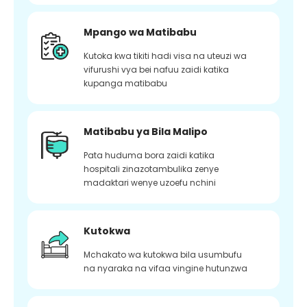
Mpango wa Matibabu
Kutoka kwa tikiti hadi visa na uteuzi wa
vifurushi vya bei nafuu zaidi katika
kupanga matibabu
Matibabu ya Bila Malipo
Pata huduma bora zaidi katika
hospitali zinazotambulika zenye
madaktari wenye uzoefu nchini
Kutokwa
Mchakato wa kutokwa bila usumbufu
na nyaraka na vifaa vingine hutunzwa