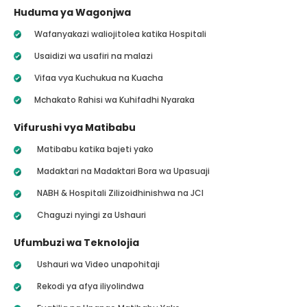
Huduma ya Wagonjwa
Wafanyakazi waliojitolea katika Hospitali
Usaidizi wa usafiri na malazi
Vifaa vya Kuchukua na Kuacha
Mchakato Rahisi wa Kuhifadhi Nyaraka
Vifurushi vya Matibabu
Matibabu katika bajeti yako
Madaktari na Madaktari Bora wa Upasuaji
NABH & Hospitali Zilizoidhinishwa na JCI
Chaguzi nyingi za Ushauri
Ufumbuzi wa Teknolojia
Ushauri wa Video unapohitaji
Rekodi ya afya iliyolindwa