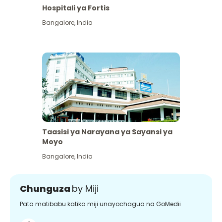
Hospitali ya Fortis
Bangalore
,
India
Taasisi ya Narayana ya Sayansi ya
Moyo
Bangalore
,
India
Chunguza
by Miji
Pata matibabu katika miji unayochagua na GoMedii