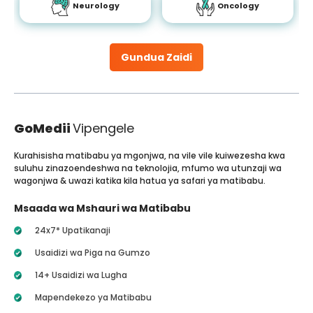
Neurology
Oncology
Gundua Zaidi
GoMedii
Vipengele
Kurahisisha matibabu ya mgonjwa, na vile vile kuiwezesha kwa
suluhu zinazoendeshwa na teknolojia, mfumo wa utunzaji wa
wagonjwa & uwazi katika kila hatua ya safari ya matibabu.
Msaada wa Mshauri wa Matibabu
24x7* Upatikanaji
Usaidizi wa Piga na Gumzo
14+ Usaidizi wa Lugha
Mapendekezo ya Matibabu