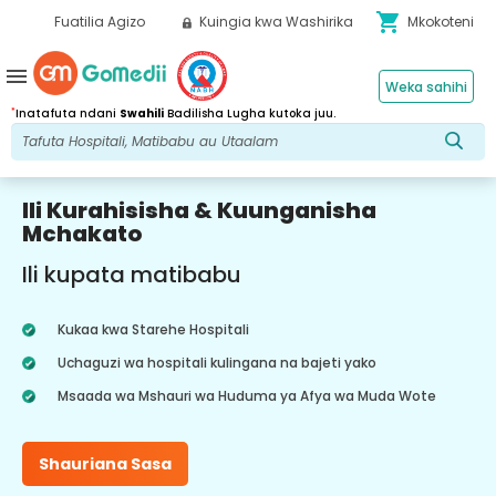
shopping_cart
Fuatilia Agizo
Kuingia kwa Washirika
Mkokoteni
menu
Weka sahihi
*
Inatafuta ndani
Swahili
Badilisha Lugha kutoka juu.
Ili Kurahisisha & Kuunganisha
Mchakato
Ili kupata matibabu
Kukaa kwa Starehe Hospitali
Uchaguzi wa hospitali kulingana na bajeti yako
Msaada wa Mshauri wa Huduma ya Afya wa Muda Wote
Shauriana Sasa