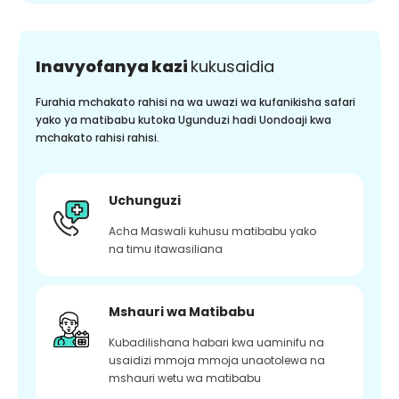
Inavyofanya kazi
kukusaidia
Furahia mchakato rahisi na wa uwazi wa kufanikisha safari
yako ya matibabu kutoka Ugunduzi hadi Uondoaji kwa
mchakato rahisi rahisi.
Uchunguzi
Acha Maswali kuhusu matibabu yako
na timu itawasiliana
Mshauri wa Matibabu
Kubadilishana habari kwa uaminifu na
usaidizi mmoja mmoja unaotolewa na
mshauri wetu wa matibabu