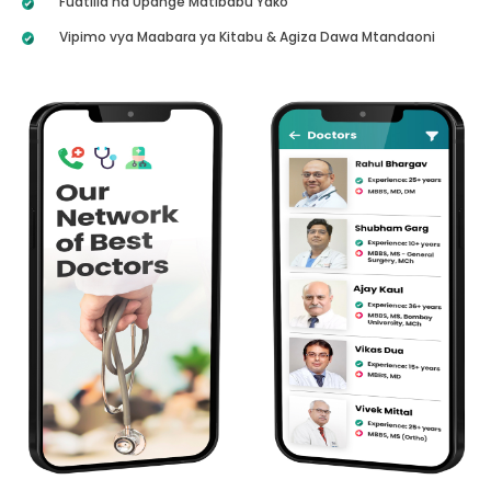
Fuatilia na Upange Matibabu Yako
Vipimo vya Maabara ya Kitabu & Agiza Dawa Mtandaoni