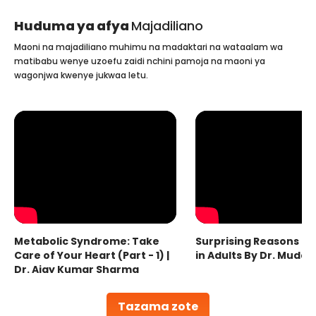
Huduma ya afya
Majadiliano
Maoni na majadiliano muhimu na madaktari na wataalam wa
matibabu wenye uzoefu zaidi nchini pamoja na maoni ya
wagonjwa kwenye jukwaa letu.
Metabolic Syndrome: Take
Surprising Reasons fo
Care of Your Heart (Part - 1) |
in Adults By Dr. Mudas
Dr. Ajay Kumar Sharma
Tazama zote