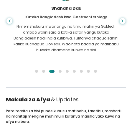
Shandha Das
Kutoka Bangladesh kwa Gastroenterology
Nimemshukuru mwanangu na timu mahiri ya GoMedii
ambao walinisaidia katika safari yangu kutoka
Bangladesh hadi India kutibiwa. Tulifanya chaguo sahihi
katika kuchagua GoMedii. Wao hata baada ya matibabu
huweka dhamana kubwa na sisi
Makala za Afya
& Updates
Pata taarifa za hivi punde kuhusu matibabu, taratibu, masharti
na mahitaji mengine muhimu ili kufanya maisha yako kuwa na
afya na bora.