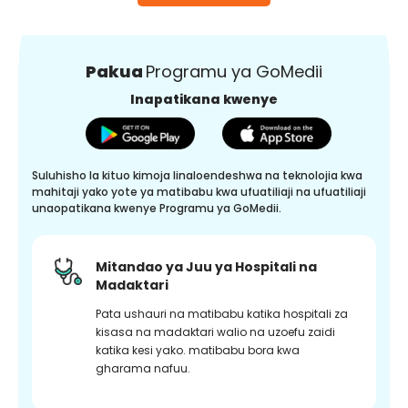
Pakua
Programu ya GoMedii
Inapatikana kwenye
Suluhisho la kituo kimoja linaloendeshwa na teknolojia kwa
mahitaji yako yote ya matibabu kwa ufuatiliaji na ufuatiliaji
unaopatikana kwenye Programu ya GoMedii.
Mitandao ya Juu ya Hospitali na
Madaktari
Pata ushauri na matibabu katika hospitali za
kisasa na madaktari walio na uzoefu zaidi
katika kesi yako. matibabu bora kwa
gharama nafuu.