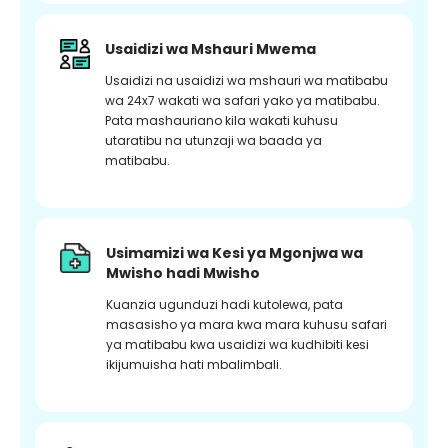
Usaidizi wa Mshauri Mwema
Usaidizi na usaidizi wa mshauri wa matibabu
wa 24x7 wakati wa safari yako ya matibabu.
Pata mashauriano kila wakati kuhusu
utaratibu na utunzaji wa baada ya
matibabu.
Usimamizi wa Kesi ya Mgonjwa wa
Mwisho hadi Mwisho
Kuanzia ugunduzi hadi kutolewa, pata
masasisho ya mara kwa mara kuhusu safari
ya matibabu kwa usaidizi wa kudhibiti kesi
ikijumuisha hati mbalimbali.