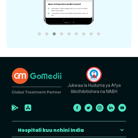
Jukwaa la Huduma ya Afya
lililothibitishwa na NABH
Hospitali kuu nchini India