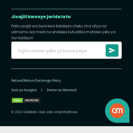
Jisajili kwenye jarida letu
Pata usajili wa bure kwa kidokezo chetu cha afya na
utimamu wa mwili na endelea kufuatilia matoleo yetu ya
hivi karibuni
Refund/Return/Exchange Policy
Sera ya faragha
|
Sheria na Masharti
© 2023 GoMedii. Haki zote zimehifadhiwa