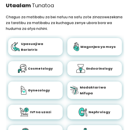
Utaalam
Tunatoa
Chaguo za matibabu za bei nafuu na safu zote zinazowezekana
za taratibu za matibabu za kuchagua zenye ubora bora wa
huduma za afya nchini.
Upasuaji wa
Magonjwa ya moyo
Bariatric
Cosmetology
Endocrinology
Madaktari wa
Gynecology
Mifupa
IVF na uzazi
Nephrology