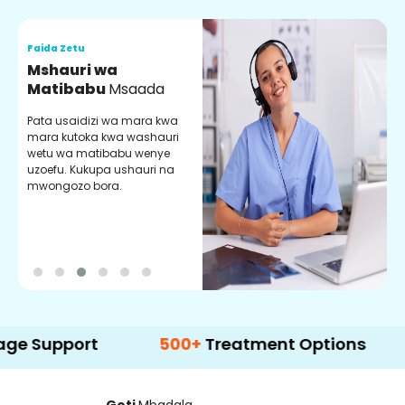
Faida Zetu
F
Mshauri wa
V
Matibabu
Msaada
U
Pata usaidizi wa mara kwa
U
mara kutoka kwa washauri
m
wetu wa matibabu wenye
z
uzoefu. Kukupa ushauri na
w
mwongozo bora.
b
port
500+
Treatment Options