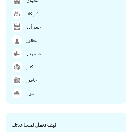
تشيناي
كولكاتا
حيدر أباد
بنغالور
شانديغار
لكناو
جايبور
بيون
كيف تعمل
لمساعدتك