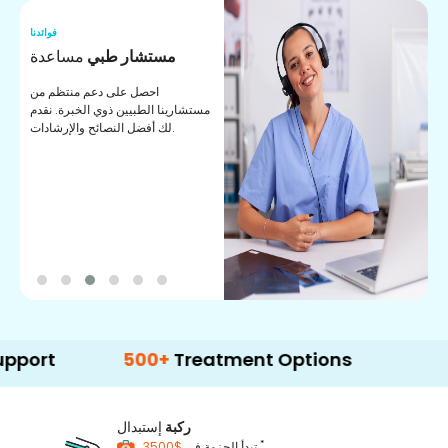
نا
فوائدنا
ت
مستشار طبي
مساعدة
ت
احصل على دعم منتظم من
مستشارينا الطبيين ذوي الخبرة. نقدم
ا
لك أفضل النصائح والإرشادات.
ي
ة
500+
Treatment Options
ركبة
إستبدال
*
$3500
تبدأ الحزمة في