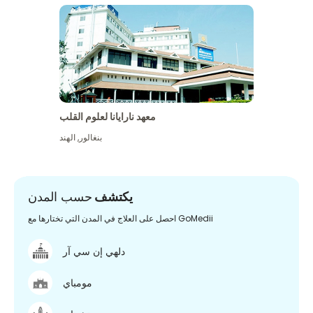
معهد نارايانا لعلوم القلب
بنغالور
,
الهند
يكتشف
حسب المدن
احصل على العلاج في المدن التي تختارها مع GoMedii
دلهي إن سي آر
مومباي