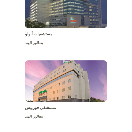
مستشفيات أبولو
بنغالور
,
الهند
عرض المزيد
مستشفى فورتيس
بنغالور
,
الهند