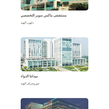
مستشفى ماكس سوبر التخصصي
دلهي
,
الهند
ميدانتا الدواء
جوروجرام
,
الهند