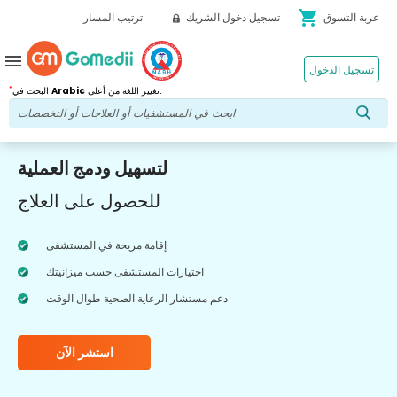
shopping_cart
عربة التسوق
تسجيل دخول الشريك
ترتيب المسار
menu
تسجيل الدخول
*
تغيير اللغة من أعلى.
Arabic
البحث في
لتسهيل ودمج العملية
للحصول على العلاج
إقامة مريحة في المستشفى
اختيارات المستشفى حسب ميزانيتك
دعم مستشار الرعاية الصحية طوال الوقت
استشر الآن