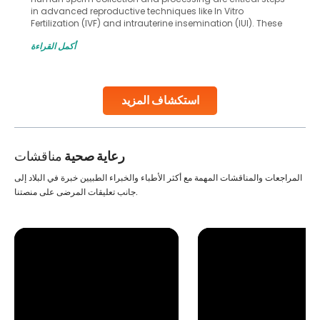
in advanced reproductive techniques like In Vitro
Fertilization (IVF) and intrauterine insemination (IUI). These
methods enable medical professionals to tackle fertility
أكمل القراءة
challenges and help couples achieve their dream of
parenthood. Skilled technicians collect sperm using
specialized procedures to ensure optimal quality. Once
collected, they process the
استكشاف المزيد
Continue Reading
رعاية صحية
مناقشات
المراجعات والمناقشات المهمة مع أكثر الأطباء والخبراء الطبيين خبرة في البلاد إلى
جانب تعليقات المرضى على منصتنا.