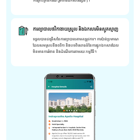
ការគ្រប់គ្រងករណី រួមទាំងឯកសារផ្សេងៗ។
ការព្យាបាលថវិកាងាយស្រួល និងឯកសារមិនស្មុគស្មាញ
ទទួលបានជម្រើសនៃការព្យាបាលតាមតម្រូវការ។ ការប៉ាន់ប្រមាណ
ដែលសមស្របនឹងថវិកា និងបទពិសោធន៍នៃការផ្ទុកឯកសារដែល
មិនមានការរំខាន និងដំណើរការតាមរយៈកម្មវិធី។