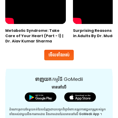
Metabolic Syndrome: Take
Surprising Reasons fo
Care of Your Heart (Part - 1) |
in Adults By Dr. Mudas
Dr. Ajay Kumar Sharma
មើលទាំងអស់
ទាញយក
កម្មវិធី GoMedii
មាននៅលើ
ដំណោះស្រាយតែមួយគត់ដែលជំរុញដោយបច្ចេកវិទ្យាចំពោះតម្រូវការវេជ្ជសាស្រ្តរបស់អ្នក
ទាំងអស់ជាមួយនឹងការតាមដាន និងតាមដានដែលមាននៅលើ GoMedii App ។