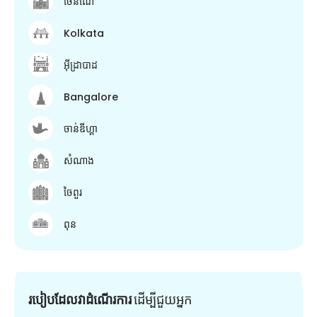
ចេនណៃ
Kolkata
អ៊ីដ្រាបាដ
Bangalore
ចាន់ឌីហ្គា
សំណាង
ចៃពួរ
ពុន
របៀបដែលវាដំណើរការ
ដើម្បី​ជួយ​អ្នក