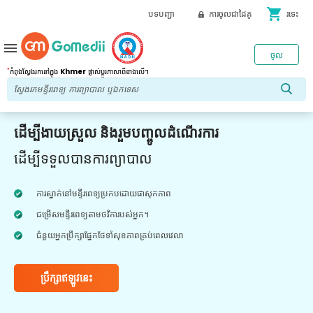
shopping_cart
បទបញ្ជា
ការចូលជាដៃគូ
រទេះ
menu
ចូល
*
កំពុងស្វែងរកនៅក្នុង
Khmer
ផ្លាស់ប្តូរភាសាពីខាងលើ។
ដើម្បីងាយស្រួល និងរួមបញ្ចូលដំណើរការ
ដើម្បីទទួលបានការព្យាបាល
ការស្នាក់នៅមន្ទីរពេទ្យប្រកបដោយផាសុកភាព
ជម្រើសមន្ទីរពេទ្យតាមថវិការបស់អ្នក។
ជំនួយអ្នកប្រឹក្សាផ្នែកថែទាំសុខភាពគ្រប់ពេលវេលា
ប្រឹក្សាឥឡូវនេះ