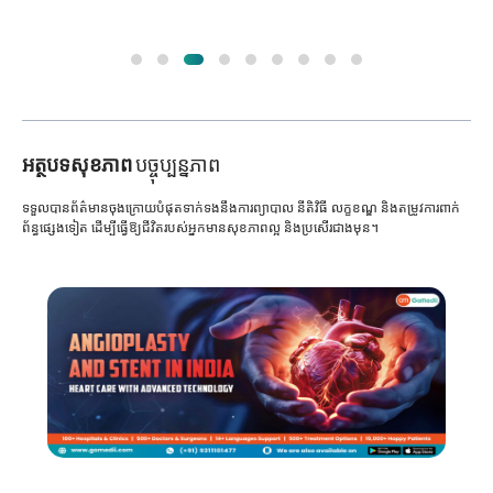
អត្ថបទសុខភាព
បច្ចុប្បន្នភាព
ទទួលបានព័ត៌មានចុងក្រោយបំផុតទាក់ទងនឹងការព្យាបាល នីតិវិធី លក្ខខណ្ឌ និងតម្រូវការពាក់
ព័ន្ធផ្សេងទៀត ដើម្បីធ្វើឱ្យជីវិតរបស់អ្នកមានសុខភាពល្អ និងប្រសើរជាងមុន។