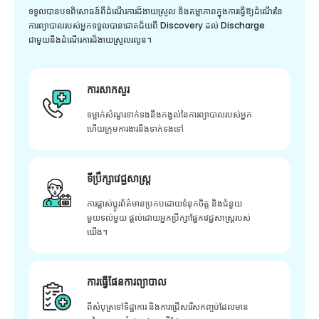
ទទួលបានបទពិសោធន៍ពីដំណើរការដ៏ងាយស្រួល និងតម្លាភាពក្នុងការធ្វើឱ្យដំណើរនៃ
ការព្យាបាលរបស់អ្នកទទួលបានជោគជ័យពី Discovery ដល់ Discharge
ជាមួយនឹងដំណើរការដ៏ងាយស្រួលរលូន។
ការសាកសួរ
ទម្លាក់សំណួរទាក់ទងនឹងកង្វល់នៃការព្យាបាលរបស់អ្នក
ហើយក្រុមការងារនឹងទាក់ទងទៅ
ទីប្រឹក្សាវេជ្ជសាស្ត្រ
ការផ្លាស់ប្តូរព័ត៌មានប្រកបដោយទំនុកចិត្ត និងជំនួយ
មួយទល់មួយ ផ្តល់ដោយអ្នកប្រឹក្សាផ្នែកវេជ្ជសាស្រ្តរបស់
យើង។
ការធ្វើផែនការព្យាបាល
ពីសំបុត្រទៅទិដ្ឋាការ និងការជ្រើសរើសកញ្ចប់ដែលមាន