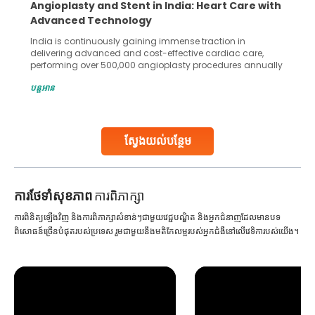
5 Essential Steps for Effective Human Sperm
Collection and Processing Methods
Human sperm collection and processing are critical steps
in advanced reproductive techniques like In Vitro
Fertilization (IVF) and intrauterine insemination (IUI). These
methods enable medical professionals to tackle fertility
បន្តអាន
challenges and help couples achieve their dream of
parenthood. Skilled technicians collect sperm using
specialized procedures to ensure optimal quality. Once
collected, they process the
ស្វែងយល់បន្ថែម
Continue Reading
ការ​ថែទាំ​សុខភាព
ការពិភាក្សា
ការពិនិត្យឡើងវិញ និងការពិភាក្សាសំខាន់ៗជាមួយវេជ្ជបណ្ឌិត និងអ្នកជំនាញដែលមានបទ
ពិសោធន៍ច្រើនបំផុតរបស់ប្រទេស រួមជាមួយនឹងមតិកែលម្អរបស់អ្នកជំងឺនៅលើវេទិការបស់យើង។