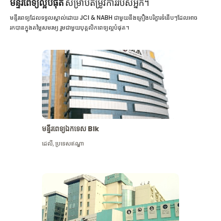
មន្ទីរពេទ្យល្អបំផុត
សម្រាប់តម្រូវការរបស់អ្នក។
មន្ទីរពេទ្យដែលទទួលស្គាល់ដោយ JCI & NABH ជាមួយនឹងគ្រឿងបរិក្ខារទំនើបៗដែលអាច
រកបានក្នុងតម្លៃសមរម្យ រួមជាមួយបុគ្គលិកពេទ្យល្អបំផុត។
មន្ទីរពេទ្យឯកទេស Blk
ដេលី
,
ប្រទេសឥណ្ឌា