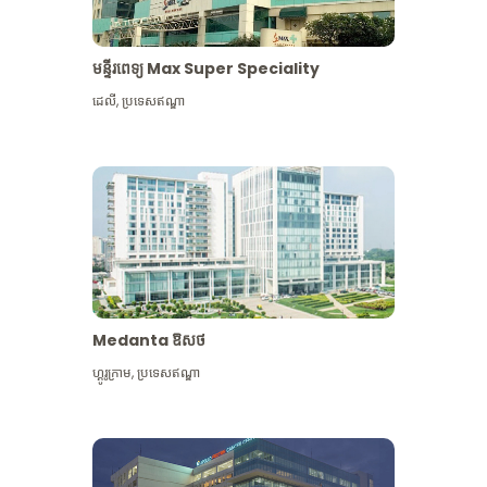
មន្ទីរពេទ្យ Max Super Speciality
ដេលី
,
ប្រទេសឥណ្ឌា
Medanta ឱសថ
ហ្គូរូក្រាម
,
ប្រទេសឥណ្ឌា