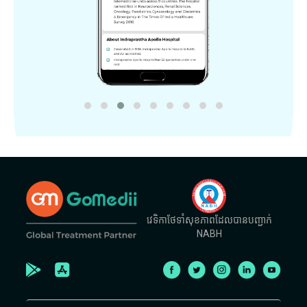
វេទិកាថែទាំសុខភាពដែលបានបញ្ជាក់
NABH