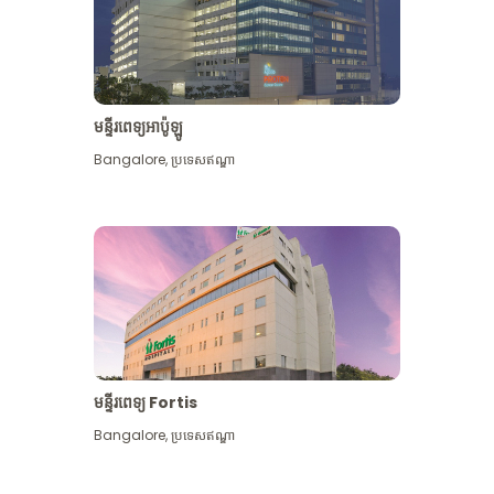
មន្ទីរពេទ្យអាប៉ូឡូ
Bangalore
,
ប្រទេសឥណ្ឌា
មើល​ច្រើន​ទៀត
មន្ទីរពេទ្យ Fortis
Bangalore
,
ប្រទេសឥណ្ឌា