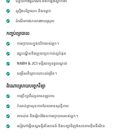
ជំនួយការធ្វើដំណើរ និងកន្លែងស្នាក់នៅ
គ្រឿងបរិក្ខារយក និងទម្លាក់
ដំណើរការឯកសារងាយស្រួល
កញ្ចប់ព្យាបាល
ការព្យាបាលក្នុងថវិការបស់អ្នក។
វេជ្ជបណ្ឌិតនិងគ្រូពេទ្យវះកាត់ល្អបំផុត
NABH & JCI មន្ទីរពេទ្យទទួលស្គាល់
ជម្រើសពិគ្រោះយោបល់ច្រើន។
ដំណោះស្រាយបច្ចេកវិទ្យា
ការប្រឹក្សាវីដេអូតាមតម្រូវការ
កំណត់ត្រាសុខភាពដែលមានសុវត្ថិភាព
តាមដាន និងរៀបចំផែនការព្យាបាលរបស់អ្នក។
សៀវភៅធ្វើតេស្តមន្ទីរពិសោធន៍ និងបញ្ជាទិញឱសថតាមអ៊ីនធឺណិត