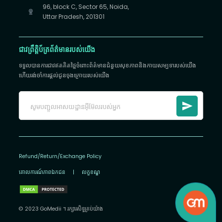
96, block C, Sector 65, Noida,
Uttar Pradesh, 201301
ជាវព្រឹត្តិប័ត្រព័ត៌មានរបស់យើង
ទទួលបានការជាវឥតគិតថ្លៃចំពោះព័ត៌មានជំនួយសុខភាពនិងកាយសម្បទារបស់យើង
ហើយរង់ចាំការផ្តល់ជូនចុងក្រោយរបស់យើង
Refund/Return/Exchange Policy
គោលការណ៍​ភាព​ឯកជន
|
លក្ខខណ្ឌ
© 2023 GoMedii ។ រក្សា​រ​សិទ្ធ​គ្រប់យ៉ាង