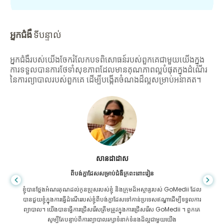
អ្នកជំងឺ
ទីបន្ទាល់
អ្នកជំងឺរបស់យើងចែករំលែកបទពិសោធន៍របស់ពួកគេជាមួយយើងក្នុង
ការទទួលបានការថែទាំសុខភាពដែលមានគុណភាពល្អបំផុតក្នុងដំណើរ
នៃការព្យាបាលរបស់ពួកគេ ដើម្បីបង្កើតចំណងដ៏ល្អសម្រាប់អនាគត។
សានដាដាស
ពីបង់ក្លាដែសសម្រាប់ជំងឺក្រពះពោះវៀន
ខ្ញុំបានថ្លែងអំណរគុណដល់កូនប្រុសរបស់ខ្ញុំ និងក្រុមដ៏អស្ចារ្យរបស់ GoMedii ដែល
បានជួយខ្ញុំក្នុងការធ្វើដំណើររបស់ខ្ញុំពីបង់ក្លាដែសទៅកាន់ប្រទេសឥណ្ឌាដើម្បីទទួលការ
ព្យាបាល។ យើងបានធ្វើការជ្រើសរើសត្រឹមត្រូវក្នុងការជ្រើសរើស GoMedii ។ ពួកគេ
សូម្បីតែបន្ទាប់ពីការព្យាបាលរក្សាទំនាក់ទំនងដ៏ល្អជាមួយយើង