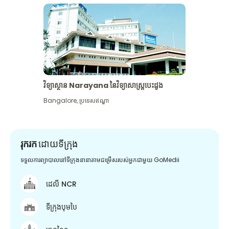
វិទ្យាស្ថាន Narayana នៃវិទ្យាសាស្រ្តបេះដូង
Bangalore
,
ប្រទេសឥណ្ឌា
រុករក
ដោយទីក្រុង
ទទួលការព្យាបាលនៅទីក្រុងនានាតាមជម្រើសរបស់អ្នកជាមួយ GoMedii
ដេលី NCR
ទីក្រុងបុមបៃ