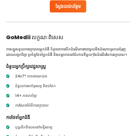
ស្វែងយល់បន្ថែម
GoMedii
លក្ខណៈពិសេស
ការបន្ធូរបន្ថយការព្យាបាលអ្នកជំងឺ ក៏ដូចជាការបើកដំណើរការវាជាមួយនឹងដំណោះស្រាយជំរុញ
ដោយបច្ចេកវិទ្យា ប្រព័ន្ធថែទាំអ្នកជំងឺ និងតម្លាភាពនៅជំហាននីមួយៗនៃដំណើរនៃការព្យាបាល។
ជំនួយអ្នកប្រឹក្សាវេជ្ជសាស្ត្រ
24x7* ភាពអាចរកបាន
ជំនួយការហៅទូរសព្ទ និងជជែក
14+ ភាសាគាំទ្រ
ការណែនាំអំពីការព្យាបាល
ការថែទាំអ្នកជំងឺ
បុគ្គលិកពិសេសនៅមន្ទីរពេទ្យ