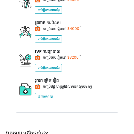
ចាប់ផ្តើមការវាយតម្លៃ
ត្រគាក
ការជំនួស
*
កញ្ចប់ចាប់ផ្តើមនៅ
$4000
ចាប់ផ្តើមការវាយតម្លៃ
IVF
ការព្យាបាល
*
កញ្ចប់ចាប់ផ្តើមនៅ
$3200
ចាប់ផ្តើមការវាយតម្លៃ
រុករក
ច្រើនទៀត
កញ្ចប់វេជ្ជសាស្ត្រដែលមានតម្លៃសមរម្យ
ផ្ញើការសាកសួរ
ឯកទេស
យើងផ្តល់ជូន