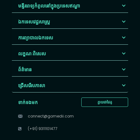
មន្ទីរពេទ្យកំពូលនៅក្នុងប្រទេសឥណ្ឌា
ឯកទេសវេជ្ជសាស្ត្រ
ការព្យាបាលឯកទេស
លក្ខណៈពិសេស
ព័ត៌មាន
ជ្រើសរើស​ភាសា
ទាក់ទងមក
ក្លាយជាដៃគូ
connect@gomedii.com
(+91) 9311101477