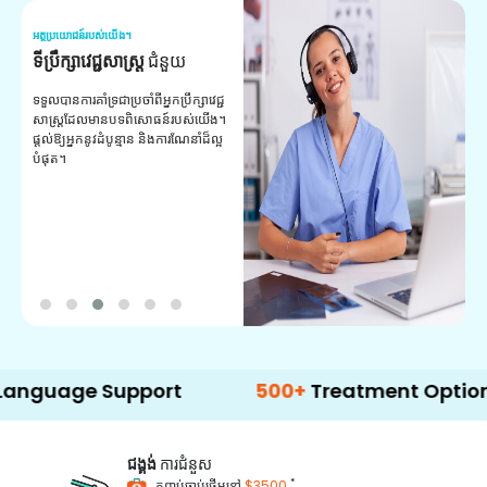
អត្ថប្រយោជន៍របស់យើង។
អត
ទីប្រឹក្សាវេជ្ជសាស្ត្រ
ជំនួយ
វ
យ
ទទួលបានការគាំទ្រជាប្រចាំពីអ្នកប្រឹក្សាវេជ្ជ
សាស្ត្រដែលមានបទពិសោធន៍របស់យើង។
ក
ផ្តល់ឱ្យអ្នកនូវដំបូន្មាន និងការណែនាំដ៏ល្អ
វ
បំផុត។
ប
ក្
ព
ឡ
e Support
500+
Treatment Options
ជង្គង់
ការជំនួស
*
កញ្ចប់ចាប់ផ្តើមនៅ
$3500