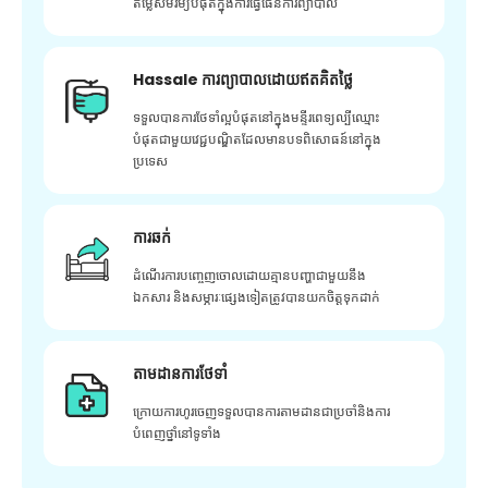
តម្លៃសមរម្យបំផុតក្នុងការធ្វើផែនការព្យាបាល
Hassale ការព្យាបាលដោយឥតគិតថ្លៃ
ទទួលបានការថែទាំល្អបំផុតនៅក្នុងមន្ទីរពេទ្យល្បីឈ្មោះ
បំផុតជាមួយវេជ្ជបណ្ឌិតដែលមានបទពិសោធន៍នៅក្នុង
ប្រទេស
ការឆក់
ដំណើរការបញ្ចេញចោលដោយគ្មានបញ្ហាជាមួយនឹង
ឯកសារ និងសម្ភារៈផ្សេងទៀតត្រូវបានយកចិត្តទុកដាក់
តាមដានការថែទាំ
ក្រោយ​ការ​ហូរ​ចេញ​ទទួល​បាន​ការ​តាមដាន​ជា​ប្រចាំ​និង​ការ​
បំពេញ​ថ្នាំ​នៅ​ទូទាំង​