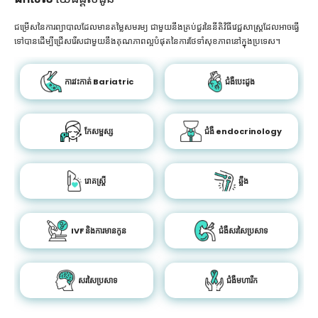
ជម្រើសនៃការព្យាបាលដែលមានតម្លៃសមរម្យ ជាមួយនឹងគ្រប់ជួរនៃនីតិវិធីវេជ្ជសាស្រ្តដែលអាចធ្វើ
ទៅបានដើម្បីជ្រើសរើសជាមួយនឹងគុណភាពល្អបំផុតនៃការថែទាំសុខភាពនៅក្នុងប្រទេស។
ការវះកាត់ Bariatric
ជំងឺបេះដូង
កែសម្ផស្ស
ជំងឺ endocrinology
រោគស្ត្រី
ឆ្អឹង
IVF និងការមានកូន
ជំងឺសរសៃប្រសាទ
សរសៃប្រសាទ
ជំងឺមហារីក