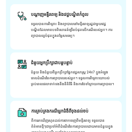
បណ្តាញមន្ទីរពេទ្យ និងវេជ្ជបណ្ឌិតកំពូល
ទទួលបានការពិគ្រោះ និងព្យាបាលនៅមន្ទីរពេទ្យរដ្ឋជាមួយវេជ្ជ
បណ្ឌិតដែលមានបទពិសោធន៍ច្រើនបំផុតលើករណីរបស់អ្នក។ ការ
ព្យាបាលល្អបំផុតក្នុងតម្លៃសមរម្យ។
ជំនួយអ្នកប្រឹក្សាជាបន្តបន្ទាប់
ជំនួយ និងជំនួយពីអ្នកប្រឹក្សាផ្នែកវេជ្ជសាស្រ្ត 24x7 ក្នុងអំឡុង
ពេលដំណើរនៃការព្យាបាលរបស់អ្នក។ ទទួលការពិគ្រោះយោបល់
គ្រប់ពេលវេលាទាក់ទងនឹងនីតិវិធី និងការថែទាំក្រោយការព្យាបាល។
ការគ្រប់គ្រងករណីអ្នកជំងឺពីចុងដល់ចប់
ពីការរកឃើញរហូតដល់ការចាកចេញពីមន្ទីរពេទ្យ ទទួលបាន
ព័ត៌មានថ្មីៗជាប្រចាំអំពីដំណើរនៃការព្យាបាលដោយមានជំនួយក្នុង