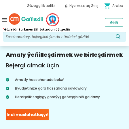
shopping_cart
Gözegçilik tertibi
Hyzmatdaş Giriş
Araba
menu
Giriň
*
Gözleýär
Turkmen
Dili ýokardan üýtgediň.
Amaly ýeňilleşdirmek we birleşdirmek
Bejergi almak üçin
Amatly hassahanada boluň
Býudjetiňize görä hassahana saýlawlary
Hemişelik saglygy goraýyş geňeşçisiniň goldawy
Indi maslahatlaşyň