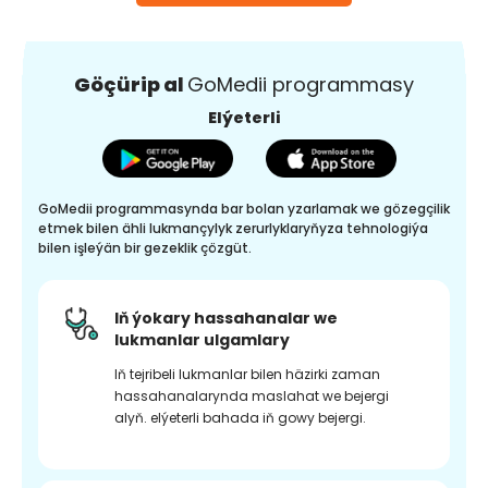
Göçürip al
GoMedii programmasy
Elýeterli
GoMedii programmasynda bar bolan yzarlamak we gözegçilik
etmek bilen ähli lukmançylyk zerurlyklaryňyza tehnologiýa
bilen işleýän bir gezeklik çözgüt.
Iň ýokary hassahanalar we
lukmanlar ulgamlary
Iň tejribeli lukmanlar bilen häzirki zaman
hassahanalarynda maslahat we bejergi
alyň. elýeterli bahada iň gowy bejergi.