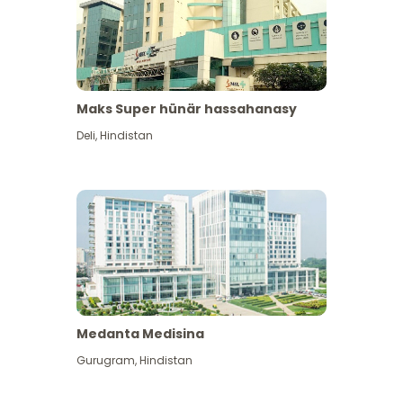
Maks Super hünär hassahanasy
Deli
,
Hindistan
Medanta Medisina
Gurugram
,
Hindistan