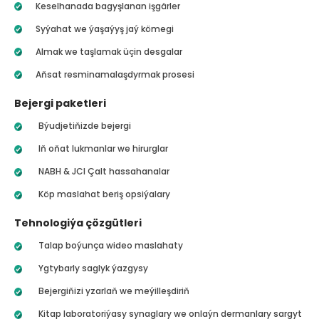
Keselhanada bagyşlanan işgärler
Syýahat we ýaşaýyş jaý kömegi
Almak we taşlamak üçin desgalar
Aňsat resminamalaşdyrmak prosesi
Bejergi paketleri
Býudjetiňizde bejergi
Iň oňat lukmanlar we hirurglar
NABH & JCI Çalt hassahanalar
Köp maslahat beriş opsiýalary
Tehnologiýa çözgütleri
Talap boýunça wideo maslahaty
Ygtybarly saglyk ýazgysy
Bejergiňizi yzarlaň we meýilleşdiriň
Kitap laboratoriýasy synaglary we onlaýn dermanlary sargyt