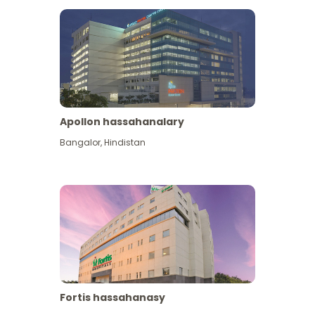
Apollon hassahanalary
Has giňişleýin gör
Bangalor
,
Hindistan
Fortis hassahanasy