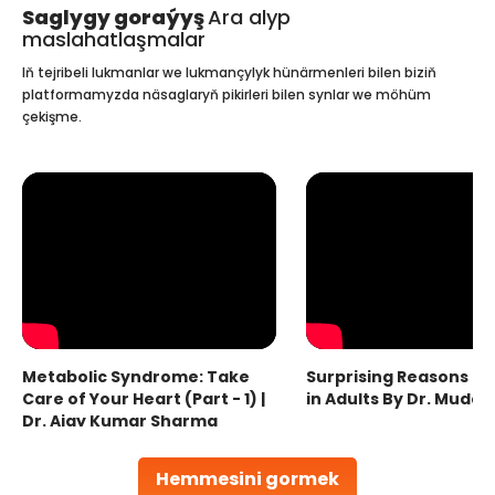
Saglygy goraýyş
Ara alyp
maslahatlaşmalar
Iň tejribeli lukmanlar we lukmançylyk hünärmenleri bilen biziň
platformamyzda näsaglaryň pikirleri bilen synlar we möhüm
çekişme.
Metabolic Syndrome: Take
Surprising Reasons fo
Care of Your Heart (Part - 1) |
in Adults By Dr. Mudas
Dr. Ajay Kumar Sharma
Hemmesini gormek