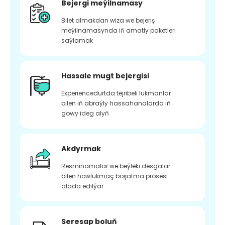
Bejergi meýilnamasy
Bilet almakdan wiza we bejeriş
meýilnamasynda iň amatly paketleri
saýlamak
Hassale mugt bejergisi
Experiencedurtda tejribeli lukmanlar
bilen iň abraýly hassahanalarda iň
gowy ideg alyň
Akdyrmak
Resminamalar we beýleki desgalar
bilen howlukmaç boşatma prosesi
alada edilýär
Seresap boluň