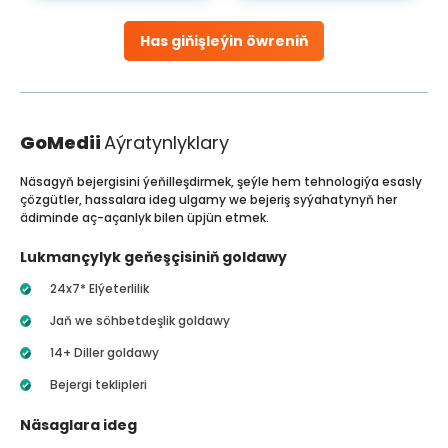
Has giňişleýin öwreniň
GoMedii
Aýratynlyklary
Näsagyň bejergisini ýeňilleşdirmek, şeýle hem tehnologiýa esasly
çözgütler, hassalara ideg ulgamy we bejeriş syýahatynyň her
ädiminde aç-açanlyk bilen üpjün etmek.
Lukmançylyk geňeşçisiniň goldawy
24x7* Elýeterlilik
Jaň we söhbetdeşlik goldawy
14+ Diller goldawy
Bejergi teklipleri
Näsaglara ideg