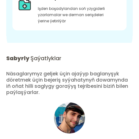
Işden boşadylandan soň yzygiderli
yzarlamalar we derman serişdeleri
ýerine ýetirilýär
Sabyrly
Şaýatlyklar
Näsaglarymyz geljek üçin ajaýyp baglanyşyk
döretmek üçin bejeriş syýahatynyň dowamynda
iň oňat hilli saglygy goraýyş tejribesini biziň bilen
paýlaşýarlar.