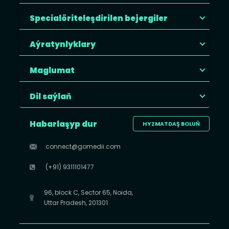
Specialöriteleşdirilen bejergiler
Aýratynlyklary
Maglumat
Dil saýlaň
Habarlaşyp dur
HYZMATDAŞ BOLUŇ
connect@gomedii.com
(+91) 9311101477
96, block C, Sector 65, Noida,
Uttar Pradesh, 201301