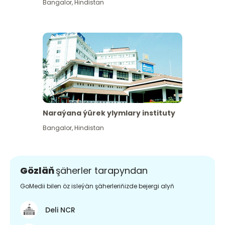
Bangalor
,
Hindistan
Naraýana ýürek ylymlary instituty
Bangalor
,
Hindistan
Gözläň
şäherler tarapyndan
GoMedii bilen öz isleýän şäherleriňizde bejergi alyň
Deli NCR