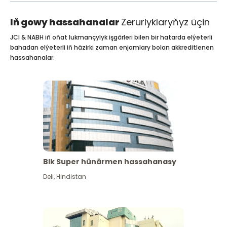
Iň gowy hassahanalar
Zerurlyklaryňyz üçin
JCI & NABH iň oňat lukmançylyk işgärleri bilen bir hatarda elýeterli
bahadan elýeterli iň häzirki zaman enjamlary bolan akkreditlenen
hassahanalar.
Blk Super hünärmen hassahanasy
Deli
,
Hindistan