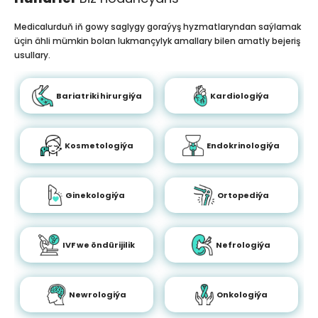
Medicalurduň iň gowy saglygy goraýyş hyzmatlaryndan saýlamak
üçin ähli mümkin bolan lukmançylyk amallary bilen amatly bejeriş
usullary.
Bariatriki hirurgiýa
Kardiologiýa
Kosmetologiýa
Endokrinologiýa
Ginekologiýa
Ortopediýa
IVF we öndürijilik
Nefrologiýa
Newrologiýa
Onkologiýa