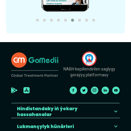
NABH kepillendirilen saglygy
goraýyş platformasy
Hindistandaky iň ýokary
hassahanalar
Lukmançylyk hünärleri