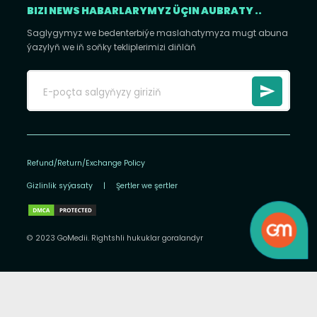
BIZI NEWS HABARLARYMYZ ÜÇIN AUBRATY ..
Saglygymyz we bedenterbiýe maslahatymyza mugt abuna
ýazylyň we iň soňky tekliplerimizi diňläň
Refund/Return/Exchange Policy
Gizlinlik syýasaty
|
Şertler we şertler
© 2023 GoMedii. Rightshli hukuklar goralandyr