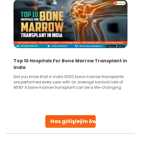
Recognizing Critical Symptoms of a Frontal
Lobe Brain Tumor Could Save Your Life
Did you know that the frontal lobe of your brain is the most
common site for tumor occurrence? The frontal lobe is a
key part of your brain and is responsible for various
important functions in your body. Any sort of damage or
harm to it can lead to serious complications. However, with
early diagnosis
Continue Reading
Has giňişleýin öwreniň