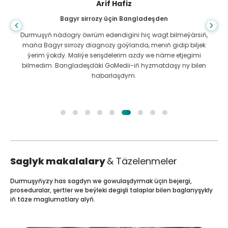
Arif Hafiz
Bagyr sirrozy üçin Bangladeşden
Durmuşyň nädogry öwrüm edendigini hiç wagt bilmeýärsiň,
maňa Bagyr sirrozy diagnozy goýlanda, meniň gidip biljek
ýerim ýokdy. Maliýe serişdelerim azdy we näme etjegimi
bilmedim. Bangladeşdäki GoMedii-iň hyzmatdaşy ny bilen
habarlaşdym.
Saglyk makalalary
& Täzelenmeler
Durmuşyňyzy has sagdyn we gowulaşdyrmak üçin bejergi,
proseduralar, şertler we beýleki degişli talaplar bilen baglanyşykly
iň täze maglumatlary alyň.