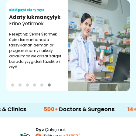
Biziň peýdalarymyz
B
Adaty lukmançylyk
S
Erine ýetirmek
C
k
Reseptiňizi ýerine ýetirmek
d
üçin dermanhanada
ý
tassyklanan dermanlar.
programmamyz arkaly
doldurmak we aňsat sargyt
barada yzygiderli täzelikleri
alyň.
cs
500+
Doctors & Surgeons
14+
Langu
Dyz
Çalyşmak
*
Bukja başla
$3500