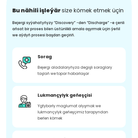
Bu nähili işleýär
size kömek etmek üçin
Bejergi syýahatyňyzy “Discovery” -den “Discharge” -e çenli
aňsat bir proses bilen üstünlikli amala aşyrmak üçin ýeňil
we aýdyň prosesi başdan geçiriň.
Sorag
Bejergi aladalaryňyza degişli soraglary
taşlaň we topar habarlaşar
Lukmançylyk geňeşçisi
Ygtybarly maglumat alyşmak we
lukmançylyk geňeşçimiz tarapyndan
berlen kömek