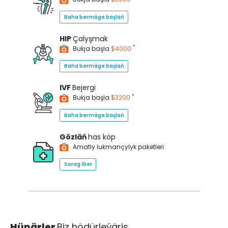
Baha bermäge başlaň
HIP
Çalyşmak
*
Bukja başla
$4000
Baha bermäge başlaň
IVF
Bejergi
*
Bukja başla
$3200
Baha bermäge başlaň
Gözläň
has köp
Amatly lukmançylyk paketleri
Sorag iber
Hünärler
Biz hödürleýäris