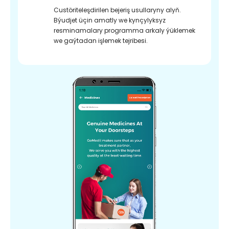
Custöriteleşdirilen bejeriş usullaryny alyň.
Býudjet üçin amatly we kynçylyksyz
resminamalary programma arkaly ýüklemek
we gaýtadan işlemek tejribesi.