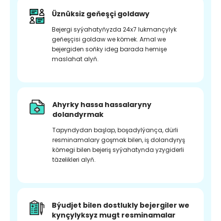
Üznüksiz geňeşçi goldawy
Bejergi syýahatyňyzda 24x7 lukmançylyk
geňeşçisi goldaw we kömek. Amal we
bejergiden soňky ideg barada hemişe
maslahat alyň.
Ahyrky hassa hassalaryny
dolandyrmak
Tapyndydan başlap, boşadylýança, dürli
resminamalary goşmak bilen, iş dolandyryş
kömegi bilen bejeriş syýahatynda yzygiderli
täzelikleri alyň.
Býudjet bilen dostlukly bejergiler we
kynçylyksyz mugt resminamalar