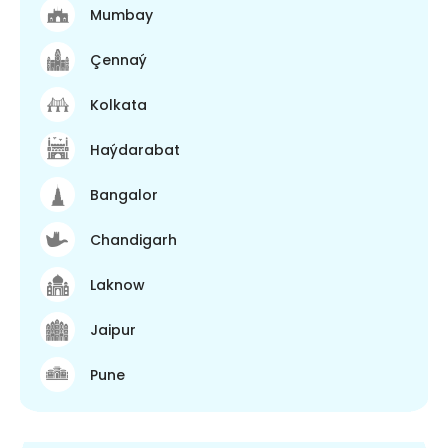
Mumbay
Çennaý
Kolkata
Haýdarabat
Bangalor
Chandigarh
Laknow
Jaipur
Pune