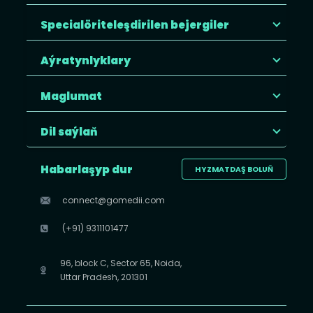
Specialöriteleşdirilen bejergiler
Aýratynlyklary
Maglumat
Dil saýlaň
Habarlaşyp dur
HYZMATDAŞ BOLUŇ
connect@gomedii.com
(+91) 9311101477
96, block C, Sector 65, Noida,
Uttar Pradesh, 201301