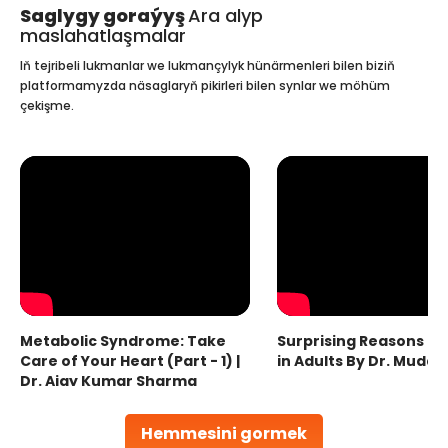
Saglygy goraýyş
Ara alyp
maslahatlaşmalar
Iň tejribeli lukmanlar we lukmançylyk hünärmenleri bilen biziň
platformamyzda näsaglaryň pikirleri bilen synlar we möhüm
çekişme.
Metabolic Syndrome: Take
Surprising Reasons fo
Care of Your Heart (Part - 1) |
in Adults By Dr. Mudas
Dr. Ajay Kumar Sharma
Hemmesini gormek