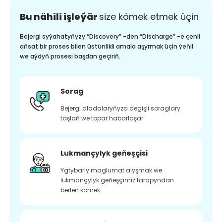
Bu nähili işleýär
size kömek etmek üçin
Bejergi syýahatyňyzy “Discovery” -den “Discharge” -e çenli
aňsat bir proses bilen üstünlikli amala aşyrmak üçin ýeňil
we aýdyň prosesi başdan geçiriň.
Sorag
Bejergi aladalaryňyza degişli soraglary
taşlaň we topar habarlaşar
Lukmançylyk geňeşçisi
Ygtybarly maglumat alyşmak we
lukmançylyk geňeşçimiz tarapyndan
berlen kömek