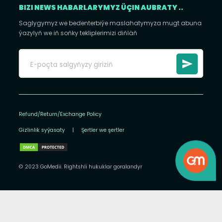
BIZI NEWS HABARLARYMYZ ÜÇIN AUBRATY ..
Saglygymyz we bedenterbiýe maslahatymyza mugt abuna
ýazylyň we iň soňky tekliplerimizi diňläň
Refund/Return/Exchange Policy
Gizlinlik syýasaty
|
Şertler we şertler
© 2023 GoMedii. Rightshli hukuklar goralandyr