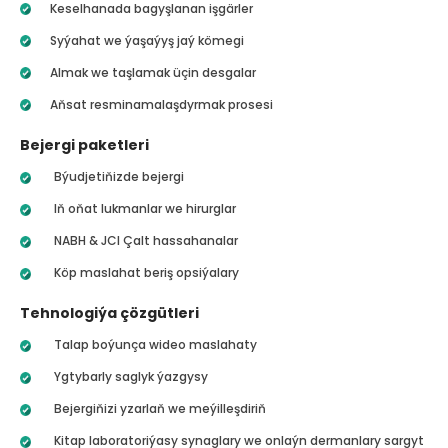
Keselhanada bagyşlanan işgärler
Syýahat we ýaşaýyş jaý kömegi
Almak we taşlamak üçin desgalar
Aňsat resminamalaşdyrmak prosesi
Bejergi paketleri
Býudjetiňizde bejergi
Iň oňat lukmanlar we hirurglar
NABH & JCI Çalt hassahanalar
Köp maslahat beriş opsiýalary
Tehnologiýa çözgütleri
Talap boýunça wideo maslahaty
Ygtybarly saglyk ýazgysy
Bejergiňizi yzarlaň we meýilleşdiriň
Kitap laboratoriýasy synaglary we onlaýn dermanlary sargyt