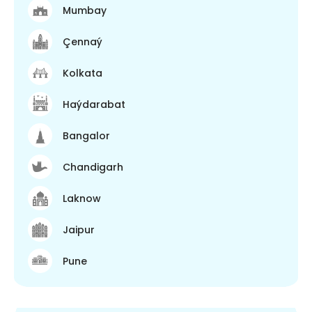
Mumbay
Çennaý
Kolkata
Haýdarabat
Bangalor
Chandigarh
Laknow
Jaipur
Pune