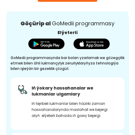
Göçürip al
GoMedii programmasy
Elýeterli
GoMedii programmasynda bar bolan yzarlamak we gözegçilik
etmek bilen ähli lukmançylyk zerurlyklaryňyza tehnologiýa
bilen işleýän bir gezeklik çözgüt.
Iň ýokary hassahanalar we
lukmanlar ulgamlary
Iň tejribeli lukmanlar bilen häzirki zaman
hassahanalarynda maslahat we bejergi
alyň. elýeterli bahada iň gowy bejergi.