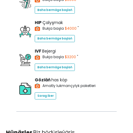
Baha bermäge başlaň
HIP
Çalyşmak
*
Bukja başla
$4000
Baha bermäge başlaň
IVF
Bejergi
*
Bukja başla
$3200
Baha bermäge başlaň
Gözläň
has köp
Amatly lukmançylyk paketleri
Sorag iber
Hünärler
Biz hödürleýäris