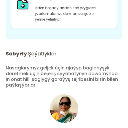
Işden boşadylandan soň yzygiderli
yzarlamalar we derman serişdeleri
ýerine ýetirilýär
Sabyrly
Şaýatlyklar
Näsaglarymyz geljek üçin ajaýyp baglanyşyk
döretmek üçin bejeriş syýahatynyň dowamynda
iň oňat hilli saglygy goraýyş tejribesini biziň bilen
paýlaşýarlar.