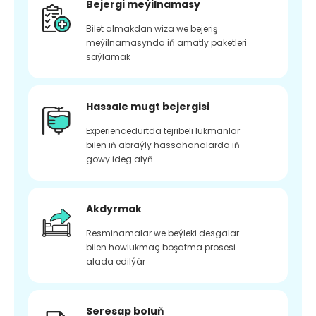
Bejergi meýilnamasy
Bilet almakdan wiza we bejeriş
meýilnamasynda iň amatly paketleri
saýlamak
Hassale mugt bejergisi
Experiencedurtda tejribeli lukmanlar
bilen iň abraýly hassahanalarda iň
gowy ideg alyň
Akdyrmak
Resminamalar we beýleki desgalar
bilen howlukmaç boşatma prosesi
alada edilýär
Seresap boluň