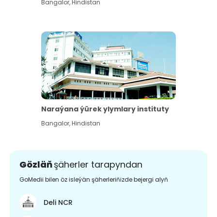
Bangalor
,
Hindistan
Naraýana ýürek ylymlary instituty
Bangalor
,
Hindistan
Gözläň
şäherler tarapyndan
GoMedii bilen öz isleýän şäherleriňizde bejergi alyň
Deli NCR