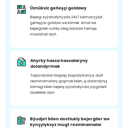
Üznüksiz geňeşçi goldawy
Bejergi syýahatyňyzda 24x7 lukmançylyk
geňeşçisi goldaw we kömek. Amal we
bejergiden soňky ideg barada hemişe
maslahat alyň.
Ahyrky hassa hassalaryny
dolandyrmak
Tapyndydan başlap, boşadylýança, dürli
resminamalary goşmak bilen, iş dolandyryş
kömegi bilen bejeriş syýahatynda yzygiderli
täzelikleri alyň.
Býudjet bilen dostlukly bejergiler we
kynçylyksyz mugt resminamalar