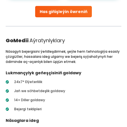
Has giňişleýin öwreniň
GoMedii
Aýratynlyklary
Näsagyň bejergisini ýeňilleşdirmek, şeýle hem tehnologiýa esasly
çözgütler, hassalara ideg ulgamy we bejeriş syýahatynyň her
ädiminde aç-açanlyk bilen üpjün etmek.
Lukmançylyk geňeşçisiniň goldawy
24x7* Elýeterlilik
Jaň we söhbetdeşlik goldawy
14+ Diller goldawy
Bejergi teklipleri
Näsaglara ideg