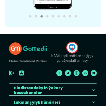
NABH kepillendirilen saglygy
goraýyş platformasy
Hindistandaky iň ýokary
hassahanalar
Lukmançylyk hünärleri