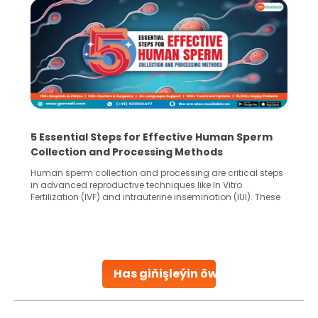
5 Essential Steps for Effective Human Sperm
Collection and Processing Methods
Human sperm collection and processing are critical steps
in advanced reproductive techniques like In Vitro
Fertilization (IVF) and intrauterine insemination (IUI). These
methods enable medical professionals to tackle fertility
challenges and help couples achieve their dream of
parenthood. Skilled technicians collect sperm using
specialized procedures to ensure optimal quality. Once
collected, they process the
Has giňişleýin öwreniň
Continue Reading