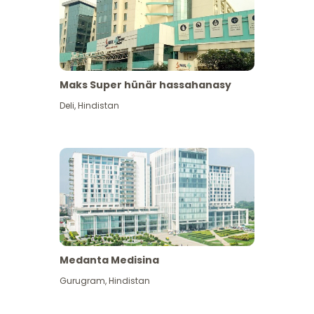
Maks Super hünär hassahanasy
Deli
,
Hindistan
Medanta Medisina
Gurugram
,
Hindistan