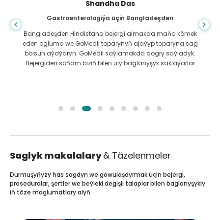
Shandha Das
Gastroenterologiýa üçin Bangladeşden
Bangladeşden Hindistana bejergi almakda maňa kömek
eden ogluma we GoMedii toparynyň ajaýyp toparyna sag
bolsun aýdýaryn. GoMedii saýlamakda dogry saýladyk.
Bejergiden soňam biziň bilen uly baglanyşyk saklaýarlar
Saglyk makalalary
& Täzelenmeler
Durmuşyňyzy has sagdyn we gowulaşdyrmak üçin bejergi,
proseduralar, şertler we beýleki degişli talaplar bilen baglanyşykly
iň täze maglumatlary alyň.