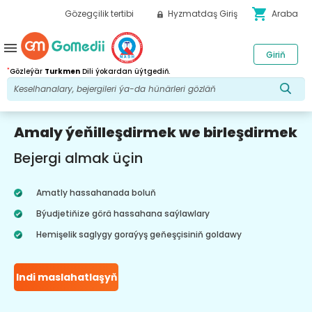
shopping_cart
Gözegçilik tertibi
Hyzmatdaş Giriş
Araba
menu
Giriň
*
Gözleýär
Turkmen
Dili ýokardan üýtgediň.
Amaly ýeňilleşdirmek we birleşdirmek
Bejergi almak üçin
Amatly hassahanada boluň
Býudjetiňize görä hassahana saýlawlary
Hemişelik saglygy goraýyş geňeşçisiniň goldawy
Indi maslahatlaşyň