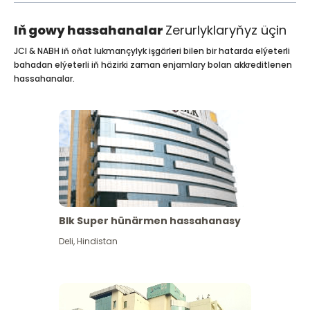
Iň gowy hassahanalar
Zerurlyklaryňyz üçin
JCI & NABH iň oňat lukmançylyk işgärleri bilen bir hatarda elýeterli
bahadan elýeterli iň häzirki zaman enjamlary bolan akkreditlenen
hassahanalar.
Blk Super hünärmen hassahanasy
Deli
,
Hindistan