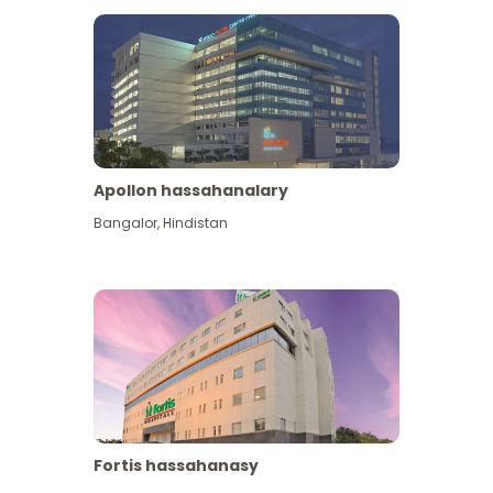
Apollon hassahanalary
Has giňişleýin gör
Bangalor
,
Hindistan
Fortis hassahanasy