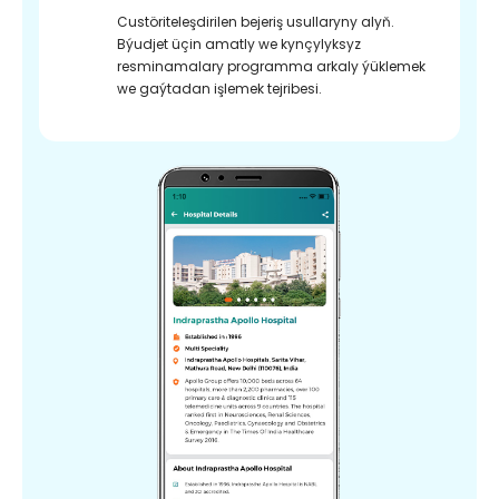
Custöriteleşdirilen bejeriş usullaryny alyň.
Býudjet üçin amatly we kynçylyksyz
resminamalary programma arkaly ýüklemek
we gaýtadan işlemek tejribesi.