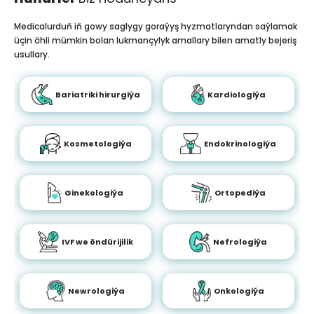
Medicalurduň iň gowy saglygy goraýyş hyzmatlaryndan saýlamak
üçin ähli mümkin bolan lukmançylyk amallary bilen amatly bejeriş
usullary.
Bariatriki hirurgiýa
Kardiologiýa
Kosmetologiýa
Endokrinologiýa
Ginekologiýa
Ortopediýa
IVF we öndürijilik
Nefrologiýa
Newrologiýa
Onkologiýa