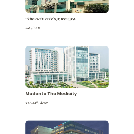
ማክስ ሱፐር ስፔሻሊቲ ሆስፒታል
ዴሊ
,
ሕንድ
Medanta The Medicity
ጉሩግራም
,
ሕንድ