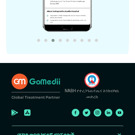
NABH የተረጋገጠ የጤና እንክብካቤ
መድረክ
በህንድ ውስጥ ከፍተኛ ሆስፒታሎች