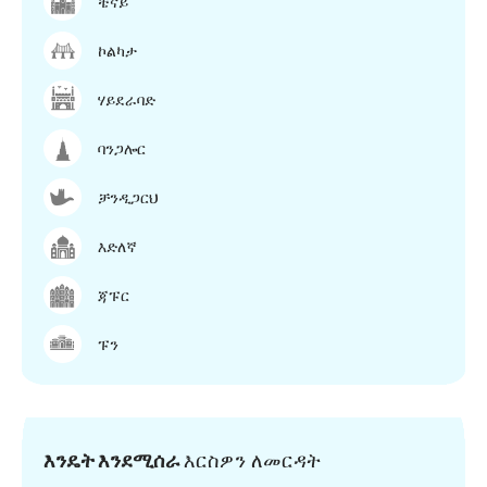
ቼናይ
ኮልካታ
ሃይደራባድ
ባንጋሎር
ቻንዲጋርህ
እድለኛ
ጃፑር
ፑን
እንዴት እንደሚሰራ
እርስዎን ለመርዳት