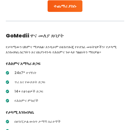
ተጨማሪ ያስሱ
GoMedii
ዋና መለያ ጸባያት
የታካሚውን ህክምና ማቃለል፣ እንዲሁም በቴክኖሎጂ የተደገፈ መፍትሄዎችን፣ የታካሚ
እንክብካቤ ስርዓትን እና በእያንዳንዱ የሕክምና ጉዞ ላይ ግልፅነትን ማስቻል።
የሕክምና አማካሪ ድጋፍ
24x7* ተገኝነት
ጥሪ እና የውይይት ድጋፍ
14+ የቋንቋዎች ድጋፍ
የሕክምና ምክሮች
የታካሚ እንክብካቤ
በሆስፒታል ውስጥ ታማኝ ሰራተኞች