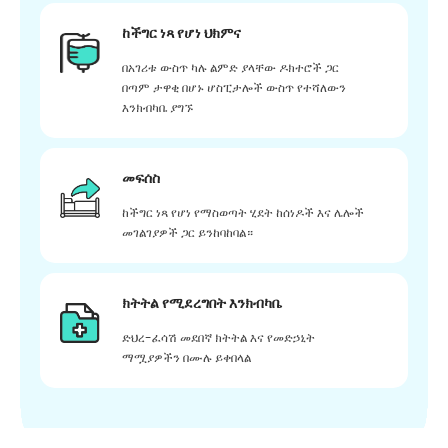
ከችግር ነጻ የሆነ ህክምና
በአገሪቱ ውስጥ ካሉ ልምድ ያላቸው ዶክተሮች ጋር
በጣም ታዋቂ በሆኑ ሆስፒታሎች ውስጥ የተሻለውን
እንክብካቤ ያግኙ
መፍሰስ
ከችግር ነጻ የሆነ የማስወጣት ሂደት ከሰነዶች እና ሌሎች
መገልገያዎች ጋር ይንከባከባል።
ክትትል የሚደረግበት እንክብካቤ
ድህረ-ፈሳሽ መደበኛ ክትትል እና የመድኃኒት
ማሟያዎችን በሙሉ ይቀበላል