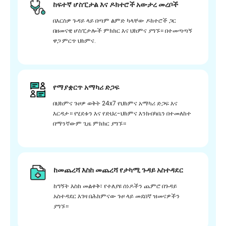
ከፍተኛ ሆስፒታል እና ዶክተሮች አውታረ መረቦች
በእርስዎ ጉዳይ ላይ በጣም ልምድ ካላቸው ዶክተሮች ጋር
በዘመናዊ ሆስፒታሎች ምክክር እና ህክምና ያግኙ። በተመጣጣኝ
ዋጋ ምርጥ ህክምና.
የማያቋርጥ አማካሪ ድጋፍ
በህክምና ጉዞዎ ወቅት 24x7 የህክምና አማካሪ ድጋፍ እና
እርዳታ። የሂደቱን እና የድህረ-ህክምና እንክብካቤን በተመለከተ
በማንኛውም ጊዜ ምክክር ያግኙ።
ከመጨረሻ እስከ መጨረሻ የታካሚ ጉዳይ አስተዳደር
ከግኝት እስከ መልቀቅ፣ የተለያዩ ሰነዶችን ጨምሮ በጉዳይ
አስተዳደር እገዛ በሕክምናው ጉዞ ላይ መደበኛ ዝመናዎችን
ያግኙ።