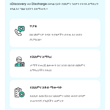
ከDiscovery ወደ Discharge በቀላል ሂደት የህክምና ጉዞዎን የተሳካ ለማድረግ
ቀላል እና ግልፅ ሂደትን ይለማመዱ።
ጥያቄ
ስለ ህክምናዎ ጉዳይ ጥያቄዎችን ይተዉ እና ቡድኑ
ያነጋግራል።
የሕክምና አማካሪ
ታማኝ የመረጃ ልውውጥ እና አንድ በአንድ በህክምና
አማካሪያችን የቀረበ
የሕክምና እቅድ ማውጣት
ከቲኬት እስከ ቪዛ እና በሕክምና እቅድ ውስጥ በጣም
ተመጣጣኝ ፓኬጆችን መምረጥ