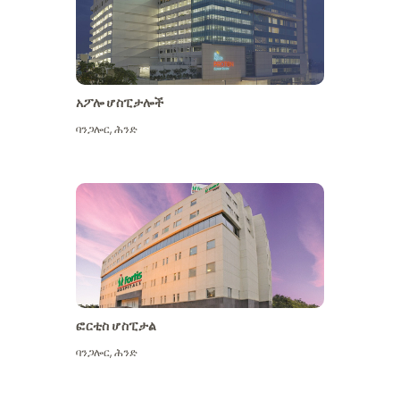
አፖሎ ሆስፒታሎች
ባንጋሎር
,
ሕንድ
ተጨማሪ ይመልከቱ
ፎርቲስ ሆስፒታል
ባንጋሎር
,
ሕንድ