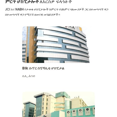
ምርጥ ሆስፒታሎች
ለእርስዎ ፍላጎቶች
JCI እና NABH የታወቁ ሆስፒታሎች ከምርጥ የህክምና ባለሙያዎች ጋር በተመጣጣኝ ዋጋ
በተመጣጣኝ ዋጋ የሚገኙ ዘመናዊ መገልገያዎች።
Blk ሱፐር ስፔሻሊቲ ሆስፒታል
ዴሊ
,
ሕንድ