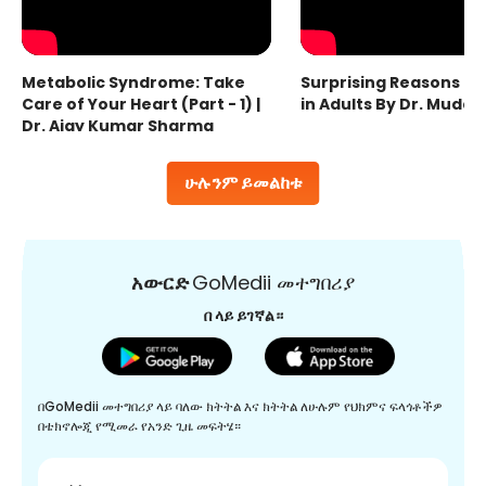
Metabolic Syndrome: Take
Surprising Reasons fo
Care of Your Heart (Part - 1) |
in Adults By Dr. Mudas
Dr. Ajay Kumar Sharma
ሁሉንም ይመልከቱ
አውርድ
GoMedii መተግበሪያ
በ ላይ ይገኛል።
በGoMedii መተግበሪያ ላይ ባለው ክትትል እና ክትትል ለሁሉም የህክምና ፍላጎቶችዎ
በቴክኖሎጂ የሚመራ የአንድ ጊዜ መፍትሄ።