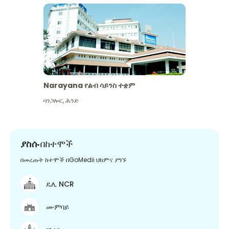
Narayana የልብ ሳይንስ ተቋም
ባንጋሎር
,
ሕንድ
ያስሱ
በከተሞች
በመረጡት ከተሞች በGoMedii ህክምና ያግኙ
ዴሊ NCR
ሙምባይ