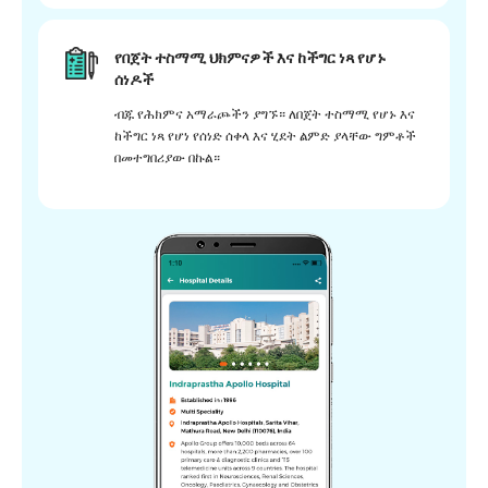
የበጀት ተስማሚ ህክምናዎች እና ከችግር ነጻ የሆኑ
ሰነዶች
ብጁ የሕክምና አማራጮችን ያግኙ። ለበጀት ተስማሚ የሆኑ እና
ከችግር ነጻ የሆነ የሰነድ ሰቀላ እና ሂደት ልምድ ያላቸው ግምቶች
በመተግበሪያው በኩል።