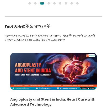
የጤና ጽሑፎች
& ዝማኔዎች
ሕይወትዎን ጤናማ እና የተሻለ ለማድረግ ስለ ሕክምና፣ ሂደቶች፣ ሁኔታዎች እና ሌሎች
ተዛማጅ መስፈርቶችን በተመለከተ ወቅታዊ መረጃ ያግኙ።
5 Essential Steps for Effective Human Sperm
Collection and Processing Methods