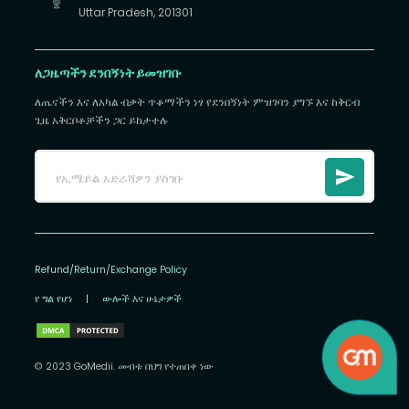
Uttar Pradesh, 201301
ለጋዜጣችን ደንበኝነት ይመዝገቡ
ለጤናችን እና ለአካል ብቃት ጥቆማችን ነፃ የደንበኝነት ምዝገባን ያግኙ እና ከቅርብ
ጊዜ አቅርቦቶቻችን ጋር ይከታተሉ
Refund/Return/Exchange Policy
የ ግል የሆነ
|
ውሎች እና ሁኔታዎች
© 2023 GoMedii. መብቱ በህግ የተጠበቀ ነው