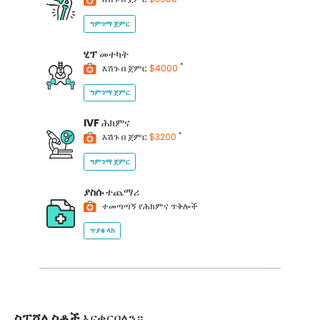
ግምገማ ጀምር
ሂፕ
መተካት
*
እሽጉ በ ጀምር
$4000
ግምገማ ጀምር
IVF
ሕክምና
*
እሽጉ በ ጀምር
$3200
ግምገማ ጀምር
ያስሱ
ተጨማሪ
ተመጣጣኝ የሕክምና ጥቅሎች
ጥያቄ ላክ
ስፔሻሊስቶች
እናቀርባለን።