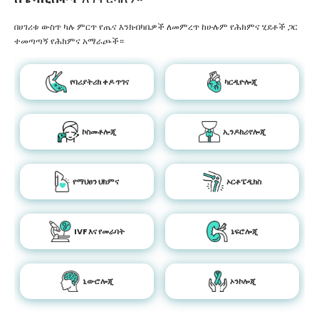
በሀገሪቱ ውስጥ ካሉ ምርጥ የጤና እንክብካቤዎች ለመምረጥ ከሁሉም የሕክምና ሂደቶች ጋር
ተመጣጣኝ የሕክምና አማራጮች።
የባሪያትሪክ ቀዶ ጥገና
ካርዲዮሎጂ
ኮስመቶሎጂ
ኢንዶክሪኖሎጂ
የማህፀን ህክምና
ኦርቶፔዲክስ
IVF እና የመራባት
ኔፍሮሎጂ
ኒውሮሎጂ
ኦንኮሎጂ