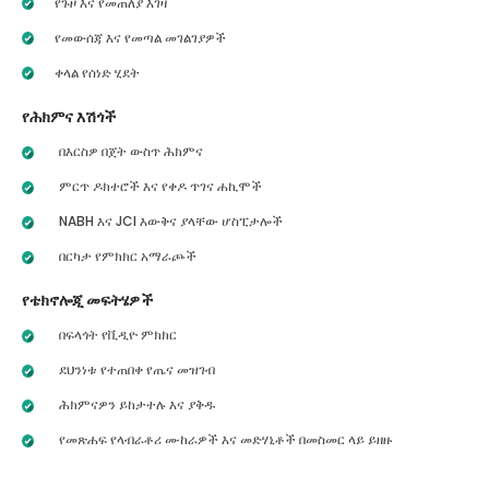
የጉዞ እና የመጠለያ እገዛ
የመውሰጃ እና የመጣል መገልገያዎች
ቀላል የሰነድ ሂደት
የሕክምና እሽጎች
በእርስዎ በጀት ውስጥ ሕክምና
ምርጥ ዶክተሮች እና የቀዶ ጥገና ሐኪሞች
NABH እና JCI እውቅና ያላቸው ሆስፒታሎች
በርካታ የምክክር አማራጮች
የቴክኖሎጂ መፍትሄዎች
በፍላጎት የቪዲዮ ምክክር
ደህንነቱ የተጠበቀ የጤና መዝገብ
ሕክምናዎን ይከታተሉ እና ያቅዱ
የመጽሐፍ የላብራቶሪ ሙከራዎች እና መድሃኒቶች በመስመር ላይ ይዘዙ