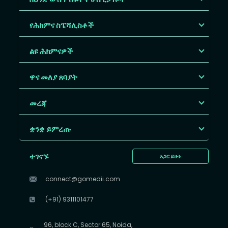
የሕክምና ስፔሻሊስቶች
ልዩ ሕክምናዎች
ዋና መለያ ጸባያት
መረጃ
ቋንቋ ይምረጡ
ተገናኙ
አጋር ይሁኑ
connect@gomedii.com
(+91) 9311101477
96, block C, Sector 65, Noida,