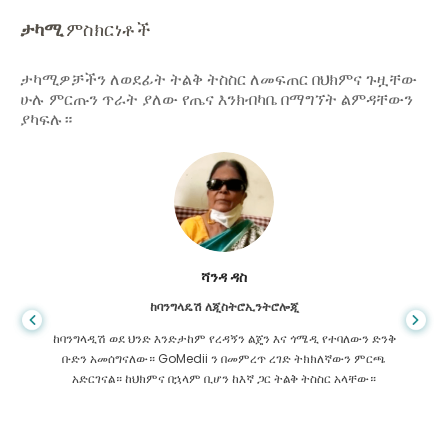
ታካሚ
ምስክርነቶች
ታካሚዎቻችን ለወደፊት ትልቅ ትስስር ለመፍጠር በህክምና ጉዟቸው
ሁሉ ምርጡን ጥራት ያለው የጤና እንክብካቤ በማግኘት ልምዳቸውን
ያካፍሉ።
ሻንዳ ዳስ
ከባንግላዴሽ ለጂስትሮኢንትሮሎጂ
ከባንግላዲሽ ወደ ህንድ እንድታከም የረዳኝን ልጄን እና ጎሜዲ የተባለውን ድንቅ
ቡድን አመሰግናለው። GoMedii ን በመምረጥ ረገድ ትክክለኛውን ምርጫ
አድርገናል። ከህክምና በኋላም ቢሆን ከእኛ ጋር ትልቅ ትስስር አላቸው።