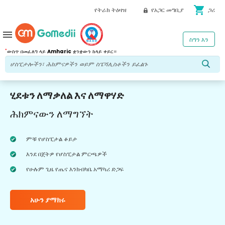
shopping_cart
የትራክ ትዕዛዝ
የአጋር መግቢያ
ጋሪ
menu
ስግን እን
*
ውስጥ በመፈለግ ላይ
Amharic
ቋንቋውን ከላይ ቀይር።
ሂደቱን ለማቃለል እና ለማዋሃድ
ሕክምናውን ለማግኘት
ምቹ የሆስፒታል ቆይታ
እንደ በጀትዎ የሆስፒታል ምርጫዎች
የሁሉም ጊዜ የጤና እንክብካቤ አማካሪ ድጋፍ
አሁን ያማክሩ