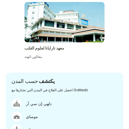
معهد نارايانا لعلوم القلب
بنغالور
,
الهند
يكتشف
حسب المدن
احصل على العلاج في المدن التي تختارها مع GoMedii
دلهي إن سي آر
مومباي