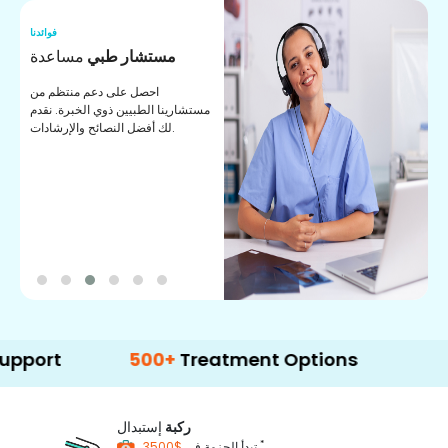
نا
فوائدنا
ت
مستشار طبي
مساعدة
ت
احصل على دعم منتظم من
مستشارينا الطبيين ذوي الخبرة. نقدم
ا
لك أفضل النصائح والإرشادات.
ي
ة
500+
Treatment Options
ركبة
إستبدال
*
$3500
تبدأ الحزمة في