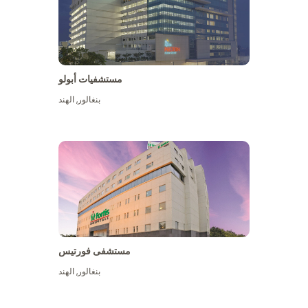
مستشفيات أبولو
بنغالور
,
الهند
عرض المزيد
مستشفى فورتيس
بنغالور
,
الهند