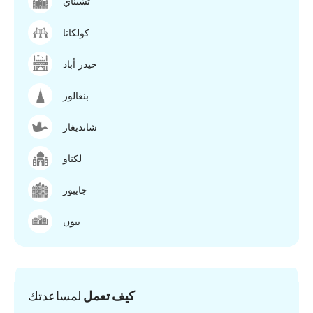
تشيناي
كولكاتا
حيدر أباد
بنغالور
شانديغار
لكناو
جايبور
بيون
كيف تعمل
لمساعدتك