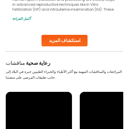
in advanced reproductive techniques like In Vitro
Fertilization (IVF) and intrauterine insemination (IUI). These
methods enable medical professionals to tackle fertility
أكمل القراءة
challenges and help couples achieve their dream of
parenthood. Skilled technicians collect sperm using
specialized procedures to ensure optimal quality. Once
collected, they process the
استكشاف المزيد
Continue Reading
رعاية صحية
مناقشات
المراجعات والمناقشات المهمة مع أكثر الأطباء والخبراء الطبيين خبرة في البلاد إلى
جانب تعليقات المرضى على منصتنا.