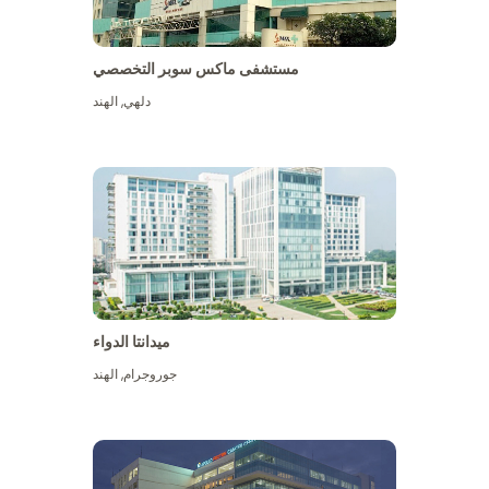
مستشفى ماكس سوبر التخصصي
دلهي
,
الهند
ميدانتا الدواء
جوروجرام
,
الهند