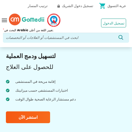
shopping_cart
عربة التسوق
تسجيل دخول الشريك
ترتيب المسار
menu
تسجيل الدخول
*
تغيير اللغة من أعلى.
Arabic
البحث في
لتسهيل ودمج العملية
للحصول على العلاج
إقامة مريحة في المستشفى
اختيارات المستشفى حسب ميزانيتك
دعم مستشار الرعاية الصحية طوال الوقت
استشر الآن