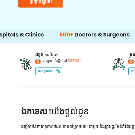
ប្រឹក្សាឥឡូវនេះ
linics
500+
Doctors & Surgeons
14+
Lan
ជង្គង់
ការជំនួស
ត្រ
*
កញ្ចប់ចាប់ផ្តើមនៅ
$3500
ចាប់ផ្តើមការវាយតម្លៃ
ចាប
ឯកទេស
យើងផ្តល់ជូន
ជម្រើសនៃការព្យាបាលដែលមានតម្លៃសមរម្យ ជាមួយនឹងគ្រប់ជួរនៃនីតិវិធីវេ