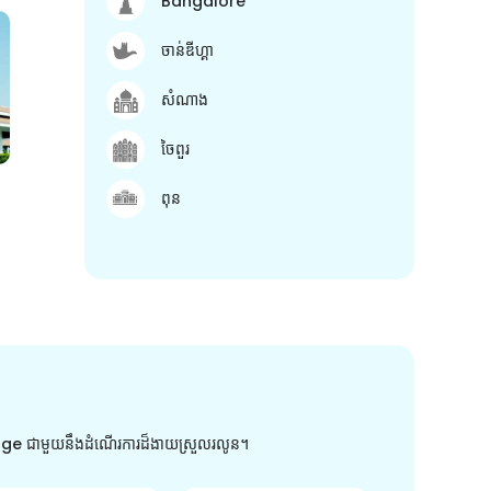
Bangalore
ចាន់ឌីហ្គា
សំណាង
ចៃពួរ
ពុន
arge ជាមួយនឹងដំណើរការដ៏ងាយស្រួលរលូន។