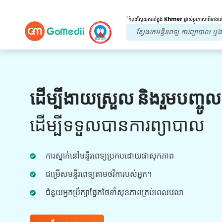
*
កំពុងស្វែងរកនៅក្នុង
Khmer
ផ្លាស់ប្តូរភាសាពីខាង
អត្ថប្រយោជន៍របស់យើង។
ដើម្បីងាយស្រួល និងរួមបញ្ចូ
កម្មវិធីពហុភាសា
គាំទ្រ
ដើម្បីទទួលបានការព្យាបាល
ទាញយកកម្មវិធី GoMedii ពហុភាសារបស់យើង ដែល
ជួយអ្នកតាមដាន និងតាមដានដំណើរនៃការព្យាបាលរបស់
អ្នកបានប្រសើរជាងមុន និងត្រឹមត្រូវ។
ការស្នាក់នៅមន្ទីរពេទ្យប្រកបដោយផាសុកភាព
ជម្រើសមន្ទីរពេទ្យតាមថវិការបស់អ្នក។
ជំនួយអ្នកប្រឹក្សាផ្នែកថែទាំសុខភាពគ្រប់ពេលវេលា