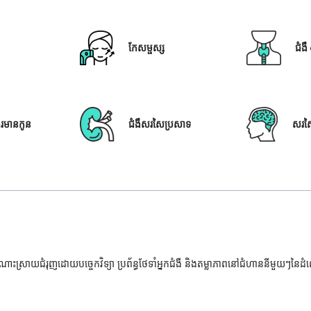
កែសម្ផស្ស
ជំង
ារមានកូន
ជំងឺសរសៃប្រសាទ
សរស
ំណោះស្រាយជំរុញដោយបច្ចេកវិទ្យា ប្រព័ន្ធថែទាំអ្នកជំងឺ និងតម្លាភាពនៅជំហាននីមួយៗនៃ