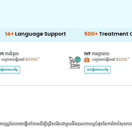
guage Support
500+
Treatment Options
គាក
ការជំនួស
IVF
ការព្យាបាល
*
*
កញ្ចប់ចាប់ផ្តើមនៅ
$4000
កញ្ចប់ចាប់ផ្តើមនៅ
$3200
់ផ្តើមការវាយតម្លៃ
ចាប់ផ្តើមការវាយតម្លៃ
ជ្ជសាស្រ្តដែលអាចធ្វើទៅបានដើម្បីជ្រើសរើសជាមួយនឹងគុណភាពល្អបំផុតនៃការថែទាំសុខភា