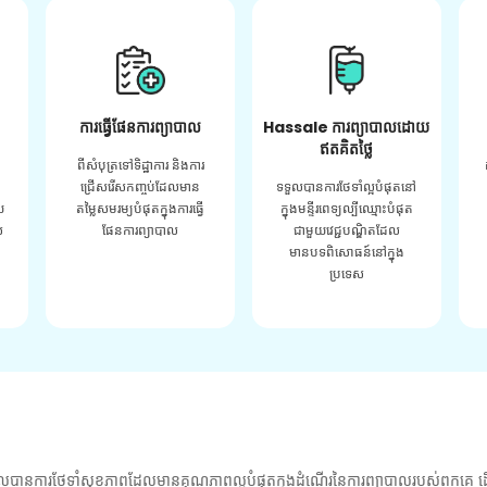
ការធ្វើផែនការព្យាបាល
Hassale ការព្យាបាលដោយ
ឥតគិតថ្លៃ
ពីសំបុត្រទៅទិដ្ឋាការ និងការ
ជ្រើសរើសកញ្ចប់ដែលមាន
ទទួលបានការថែទាំល្អបំផុតនៅ
យ
តម្លៃសមរម្យបំផុតក្នុងការធ្វើ
ក្នុងមន្ទីរពេទ្យល្បីឈ្មោះបំផុត
់
ផែនការព្យាបាល
ជាមួយវេជ្ជបណ្ឌិតដែល
មានបទពិសោធន៍នៅក្នុង
ប្រទេស
លបានការថែទាំសុខភាពដែលមានគុណភាពល្អបំផុតក្នុងដំណើរនៃការព្យាបាលរបស់ពួកគេ ដើ