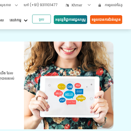
ទសុខភាព
ហៅ
(+91) 9311101477
ការចូលជាដៃគូ
Khmer
ចូល
keyboard_arrow_down
អនុវត្តទិដ្ឋាការវេជ្ជសាស្រ្ត
ទទួលបានការប៉ាន់ស្មាន
បាល
សេវាកម្ម
របំពេញ
់ការបំពេញតាម
​ជា​ប្រចាំ​អំពី​ការ​
​រយៈ​កម្មវិធី​របស់​