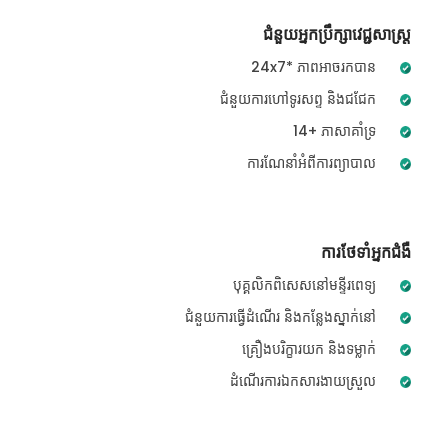
ជំនួយអ្នកប្រឹក្សាវេជ្ជសាស្ត្រ
24x7* ភាពអាចរកបាន
ជំនួយការហៅទូរសព្ទ និងជជែក
14+ ភាសាគាំទ្រ
ការណែនាំអំពីការព្យាបាល
ការថែទាំអ្នកជំងឺ
បុគ្គលិកពិសេសនៅមន្ទីរពេទ្យ
ជំនួយការធ្វើដំណើរ និងកន្លែងស្នាក់នៅ
គ្រឿងបរិក្ខារយក និងទម្លាក់
ដំណើរការឯកសារងាយស្រួល