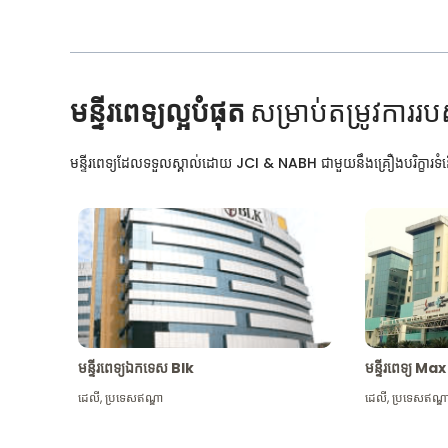
មន្ទីរពេទ្យល្អបំផុត
សម្រាប់តម្រូវការរប
មន្ទីរពេទ្យដែលទទួលស្គាល់ដោយ JCI & NABH ជាមួយនឹងគ្រឿងបរិក្ខារទំនើ
មន្ទីរពេទ្យឯកទេស Blk
មន្ទីរពេទ្យ 
ដេលី
,
ប្រទេសឥណ្ឌា
ដេលី
,
ប្រទេសឥណ្ឌ