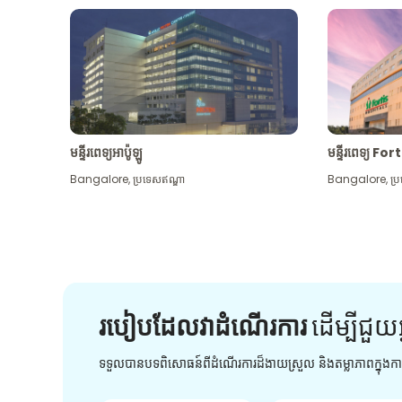
មន្ទីរពេទ្យអាប៉ូឡូ
មន្ទីរពេទ្យ For
Bangalore
,
ប្រទេសឥណ្ឌា
Bangalore
,
ប្
របៀបដែលវាដំណើរការ
ដើម្បី​ជួយ​
ទទួលបានបទពិសោធន៍ពីដំណើរការដ៏ងាយស្រួល និងតម្លាភាពក្នុង