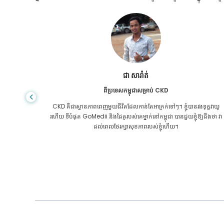
ជា សារ៉ាត់
ពីប្រទេសកម្ពុជាសម្រាប់ CKD
រភេទ​សម្រាប់​
CKD គឺ​ជា​ស្ថានភាព​ពេញ​មួយ​ជីវិត​ដែល​កាន់តែ​អាក្រក់​ទៅៗ។ ខ្ញុំបានរងទុក្ខវាយូ
ii ជាមួយនឹង
រហើយ ទីបំផុត GoMedii និងដៃគូរបស់គេម្នាក់នៅកម្ពុជា បានជួយខ្ញុំឱ្យដឹងថា វា
ដល់ពេលថែរក្សាសុខភាពរបស់ខ្ញុំហើយ។