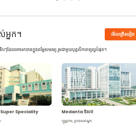
ស់អ្នក។
មើល​ច្រើន​ទៀត
បៗដែលអាចរកបានក្នុងតម្លៃសមរម្យ រួមជាមួយបុគ្គលិកពេទ្យល្អបំផុត។
Max Super Speciality
Medanta ឱសថ
ា
ហ្គូរូក្រាម
,
ប្រទេសឥណ្ឌា