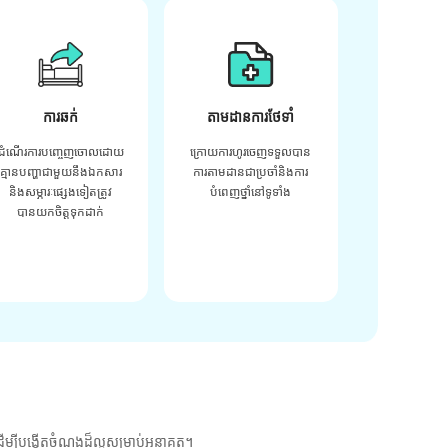
ការឆក់
តាមដានការថែទាំ
ដំណើរការបញ្ចេញចោលដោយ
ក្រោយ​ការ​ហូរ​ចេញ​ទទួល​បាន​
គ្មានបញ្ហាជាមួយនឹងឯកសារ
ការ​តាមដាន​ជា​ប្រចាំ​និង​ការ​
និងសម្ភារៈផ្សេងទៀតត្រូវ
បំពេញ​ថ្នាំ​នៅ​ទូទាំង​
បានយកចិត្តទុកដាក់
ម្បីបង្កើតចំណងដ៏ល្អសម្រាប់អនាគត។