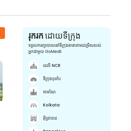
រុករក
ដោយទីក្រុង
ទទួលការព្យាបាលនៅទីក្រុងនានាតាមជម្រើសរបស់
អ្នកជាមួយ GoMedii
ដេលី NCR
ទីក្រុងបុមបៃ
ចេនណៃ
Kolkata
អ៊ីដ្រាបាដ