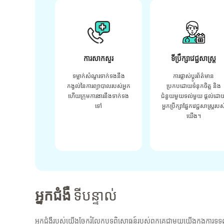
ការសាកសួរ
ទីប្រឹក្សាវេជ្ជសាស្ត្រ
ទម្លាក់សំណួរទាក់ទងនឹង
ការផ្លាស់ប្តូរព័ត៌មាន
កង្វល់នៃការព្យាបាលរបស់អ្នក
ប្រកបដោយទំនុកចិត្ត និង
ហើយក្រុមការងារនឹងទាក់ទង
ជំនួយមួយទល់មួយ ផ្តល់ដោ
ទៅ
អ្នកប្រឹក្សាផ្នែកវេជ្ជសាស្រ្តរបស
យើង។
អ្នកជំងឺ
ទីបន្ទាល់
អ្នកជំងឺរបស់យើងចែករំលែកបទពិសោធន៍របស់ពួកគេជាមួយយើងក្នុងការទទួ