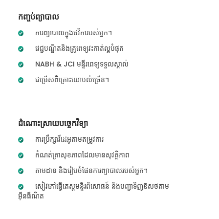
កញ្ចប់ព្យាបាល
ការព្យាបាលក្នុងថវិការបស់អ្នក។
វេជ្ជបណ្ឌិតនិងគ្រូពេទ្យវះកាត់ល្អបំផុត
NABH & JCI មន្ទីរពេទ្យទទួលស្គាល់
ជម្រើសពិគ្រោះយោបល់ច្រើន។
ដំណោះស្រាយបច្ចេកវិទ្យា
ការប្រឹក្សាវីដេអូតាមតម្រូវការ
កំណត់ត្រាសុខភាពដែលមានសុវត្ថិភាព
តាមដាន និងរៀបចំផែនការព្យាបាលរបស់អ្នក។
សៀវភៅធ្វើតេស្តមន្ទីរពិសោធន៍ និងបញ្ជាទិញឱសថតាម
អ៊ីនធឺណិត