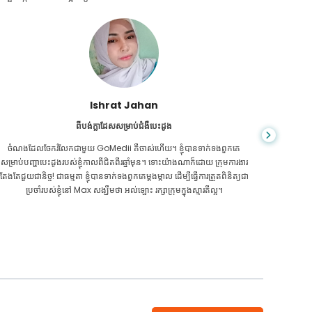
Ishrat Jahan
ពីបង់ក្លាដែសសម្រាប់ជំងឺបេះដូង
ចំណងដែលចែករំលែកជាមួយ GoMedii គឺចាស់ហើយ។ ខ្ញុំបានទាក់ទងពួកគេ
ពេលរុករកត
សម្រាប់បញ្ហាបេះដូងរបស់ខ្ញុំកាលពីជិតពីរឆ្នាំមុន។ ទោះយ៉ាងណាក៏ដោយ ក្រុមការងារ
ឆ្លើយតបល
តែងតែជួយជានិច្ច! ជាធម្មតា ខ្ញុំបានទាក់ទងពួកគេម្តងម្កាល ដើម្បីធ្វើការត្រួតពិនិត្យជា
ប្រចាំរបស់ខ្ញុំនៅ Max សង្ឃឹមថា អល់ឡោះ រក្សាក្រុមក្នុងស្មារតីល្អ។