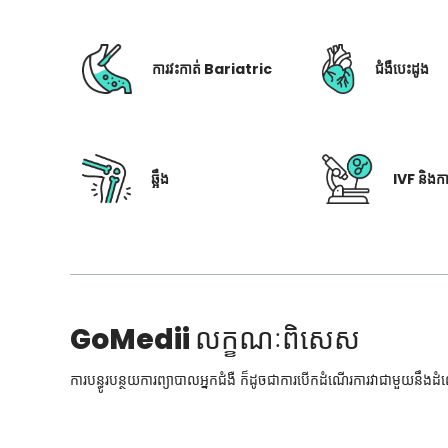
ការវះកាត់ Bariatric
ជំងឺបេះដូង
ឆ្អឹង
IVF និងក
GoMedii
លក្ខណៈពិសេស
ការបន្ធូរបន្ថយការព្យាបាលអ្នកជំងឺ ក៏ដូចជាការបើកដំណើរការវាជាមួយនឹងដ