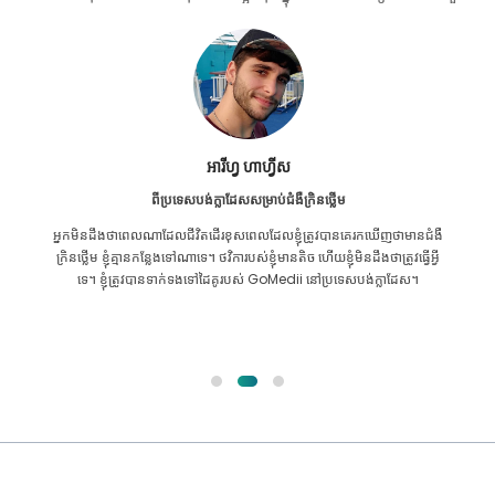
អារីហ្វ ហាហ្វីស
ពីប្រទេសបង់ក្លាដែសសម្រាប់ជំងឺក្រិនថ្លើម
អ្នក​មិន​ដឹង​ថា​ពេល​ណា​ដែល​ជីវិត​ដើរ​ខុស​ពេល​ដែល​ខ្ញុំ​ត្រូវ​បាន​គេ​រក​ឃើញ​ថា​មាន​ជំងឺ​
ក្រិន​ថ្លើម ខ្ញុំ​គ្មាន​កន្លែង​ទៅ​ណា​ទេ។ ថវិការបស់ខ្ញុំមានតិច ហើយខ្ញុំមិនដឹងថាត្រូវធ្វើអ្វី
ទេ។ ខ្ញុំត្រូវបានទាក់ទងទៅដៃគូរបស់ GoMedii នៅប្រទេសបង់ក្លាដែស។