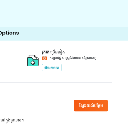
រុករក
ច្រើនទៀត
កញ្ចប់វេជ្ជសាស្ត្រដែលមានតម្លៃសមរម្យ
ផ្ញើការសាកសួរ
ស្វែងយល់បន្ថែម
ពនៅក្នុងប្រទេស។