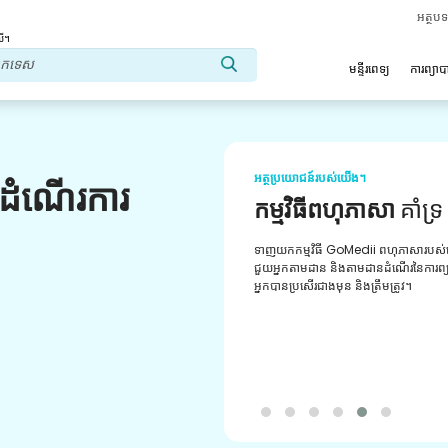
អត្ថប
លើ។
មន្ទីរពេទ្យ
ការព្យា
អត្ថប្រយោជន៍របស់យើង។
លដំណើរការ
ឱសថទៀងទាត់
កា
ឱសថដែលបានផ្ទៀងផ្ទាត់ឱសថសម្រាប
វេជ្ជបញ្ជារបស់អ្នក។ ទទួល​បាន​ព័ត៌មាន​ថ្មីៗ
បំពេញ​និង​ការ​បញ្ជា​ទិញ​ដ៏​ងាយ​ស្រួល​តាម
យើង។