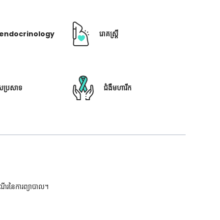
ឺ endocrinology
រោគស្ត្រី
ៃប្រសាទ
ជំងឺមហារីក
ដំណើរនៃការព្យាបាល។