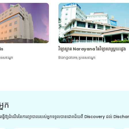
tis
វិទ្យាស្ថាន Narayana នៃវិទ្យាសាស្រ្តបេះដូង
រទេសឥណ្ឌា
Bangalore
,
ប្រទេសឥណ្ឌា
អ្នក
ការធ្វើឱ្យដំណើរនៃការព្យាបាលរបស់អ្នកទទួលបានជោគជ័យពី Discovery ដល់ Disch