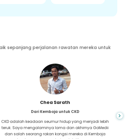
aik sepanjang perjalanan rawatan mereka untuk
Chea Sarath
Dari Kemboja untuk CKD
CKD adalah keadaan seumur hidup yang menjadi lebih
Anda ti
teruk. Saya mengalaminya lama dan akhirnya GoMedii
yang 
dan salah seorang rakan kongsi mereka di Kemboja
hati,