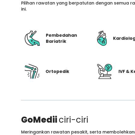
Pilihan rawatan yang berpatutan dengan semua ran
ini.
Pembedahan
Kardiolog
Bariatrik
Ortopedik
IVF & 
GoMedii
ciri-ciri
Meringankan rawatan pesakit, serta membolehkann