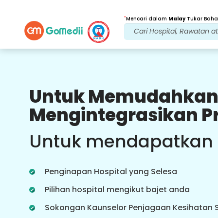
*
Mencari dalam
Malay
Tukar Bahas
Untuk Memudahkan
Faedah Kami
Mengintegrasikan P
Rawatan Selepas
penjagaan susulan
Untuk mendapatkan
Dapatkan sokongan perubatan dan
pesakit 24x7 dengan pasukan kami
yang menangani isu anda pada
Penginapan Hospital yang Selesa
setiap masa. Kemas kini berkala
tentang keperluan rawatan anda.
Pilihan hospital mengikut bajet anda
Sokongan Kaunselor Penjagaan Kesihatan