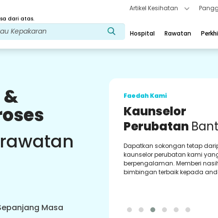
Artikel Kesihatan
Pangg
a dari atas.
Hospital
Rawatan
Perkh
 &
Faedah Kami
roses
Kaunselor
Perubatan
Ban
 rawatan
Dapatkan sokongan tetap dar
kaunselor perubatan kami yan
berpengalaman. Memberi nasi
bimbingan terbaik kepada and
 Sepanjang Masa