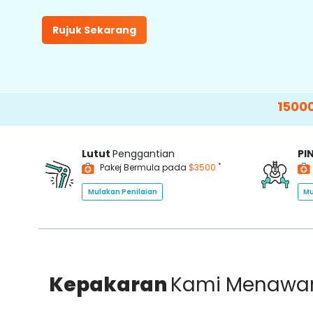
Rujuk Sekarang
15000+
Happy
Lutut
Penggantian
PI
*
Pakej Bermula pada
$3500
Mulakan Penilaian
Mu
Kepakaran
Kami Menawa