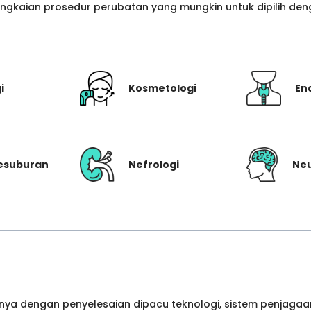
gkaian prosedur perubatan yang mungkin untuk dipilih denga
i
Kosmetologi
En
Kesuburan
Nefrologi
Neu
ya dengan penyelesaian dipacu teknologi, sistem penjagaan