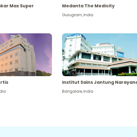
akar Max Super
Medanta The Medicity
Gurugram
,
India
rtis
Institut Sains Jantung Narayan
dia
Bangalore
,
India