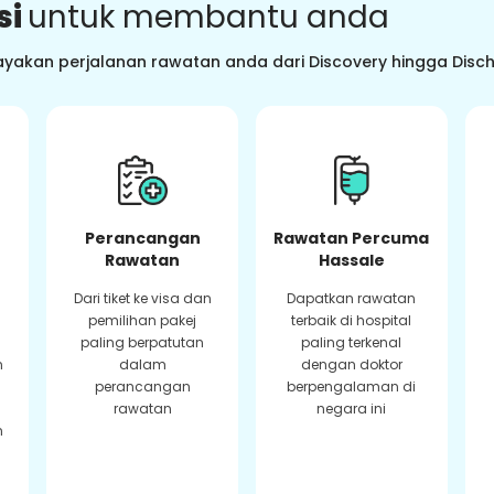
si
untuk membantu anda
ayakan perjalanan rawatan anda dari Discovery hingga Dis
Perancangan
Rawatan Percuma
Rawatan
Hassale
Dari tiket ke visa dan
Dapatkan rawatan
pemilihan pakej
terbaik di hospital
paling berpatutan
paling terkenal
n
dalam
dengan doktor
perancangan
berpengalaman di
rawatan
negara ini
n