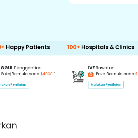
 Patients
100+
Hospitals & Clinics
50
NGGUL
Penggantian
IVF
Rawatan
*
Pakej Bermula pada
$4000
Pakej Bermula pada
$
lakan Penilaian
Mulakan Penilaian
rkan