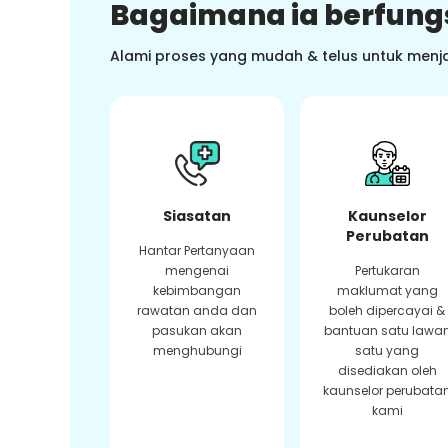
Bagaimana ia berfung
Alami proses yang mudah & telus untuk menj
Siasatan
Kaunselor
Perubatan
Hantar Pertanyaan
mengenai
Pertukaran
kebimbangan
maklumat yang
rawatan anda dan
boleh dipercayai &
pasukan akan
bantuan satu lawa
menghubungi
satu yang
disediakan oleh
kaunselor perubata
kami