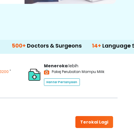
0+
Doctors & Surgeons
14+
Language Support
Meneroka
lebih
*
3200
Pakej Perubatan Mampu Milik
Hantar Pertanyaan
Terokai Lagi