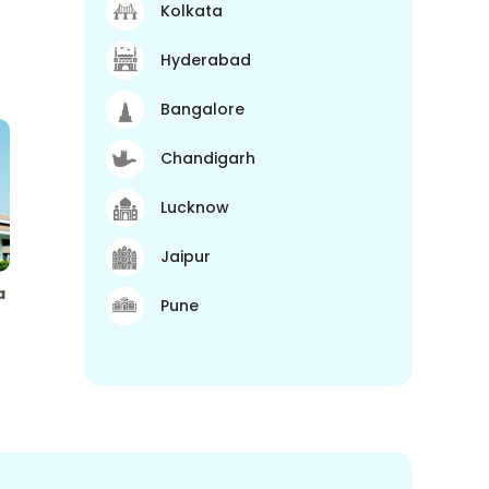
Kolkata
Hyderabad
Bangalore
Chandigarh
Lucknow
Jaipur
a
Pune