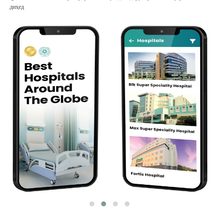
диҳед