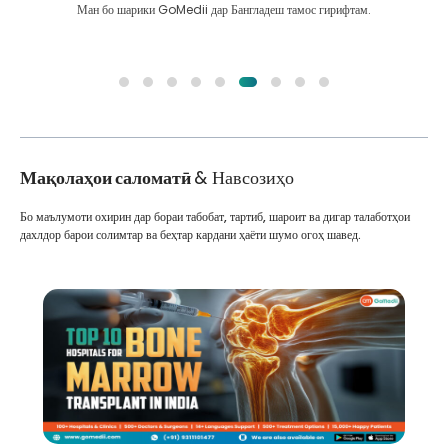
Ман бо шарики GoMedii дар Бангладеш тамос гирифтам.
Мақолаҳои саломатӣ
& Навсозиҳо
Бо маълумоти охирин дар бораи табобат, тартиб, шароит ва дигар талаботҳои
дахлдор барои солимтар ва беҳтар кардани ҳаёти шумо огоҳ шавед.