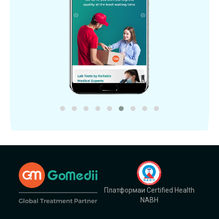
Платформаи Certified Health
NABH