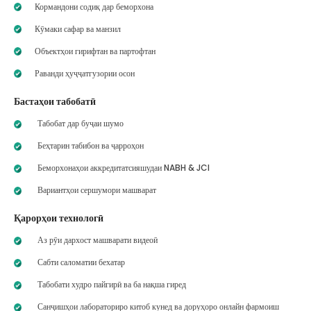
Кормандони содиқ дар беморхона
Кӯмаки сафар ва манзил
Объектҳои гирифтан ва партофтан
Раванди ҳуҷҷатгузории осон
Бастаҳои табобатӣ
Табобат дар буҷаи шумо
Беҳтарин табибон ва ҷарроҳон
Беморхонаҳои аккредитатсияшудаи NABH & JCI
Вариантҳои сершумори машварат
Қарорҳои технологӣ
Аз рӯи дархост машварати видеоӣ
Сабти саломатии бехатар
Табобати худро пайгирӣ ва ба нақша гиред
Санҷишҳои лабораториро китоб кунед ва доруҳоро онлайн фармоиш