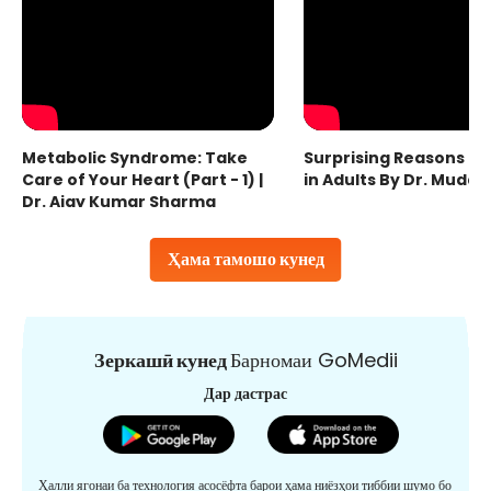
Metabolic Syndrome: Take
Surprising Reasons fo
Care of Your Heart (Part - 1) |
in Adults By Dr. Mudas
Dr. Ajay Kumar Sharma
Ҳама тамошо кунед
Зеркашӣ кунед
Барномаи GoMedii
Дар дастрас
Ҳалли ягонаи ба технология асосёфта барои ҳама ниёзҳои тиббии шумо бо