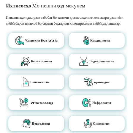
Ихтисосҳо
Мо пешниҳод мекунем
Имкониятҳои дастраси табобат бо тамоми диапазонҳои имконпазири расмиёти
тиббӣ барои интихоб бо сифати беҳтарини хизматрасонии тиббӣ дар кишвар.
Ҷарроҳии Bariatric
Кардиология
Косметология
Эндокринология
Гинекология
ортопедия
IVF ва таваллуд
Нефрология
Неврология
Онкология