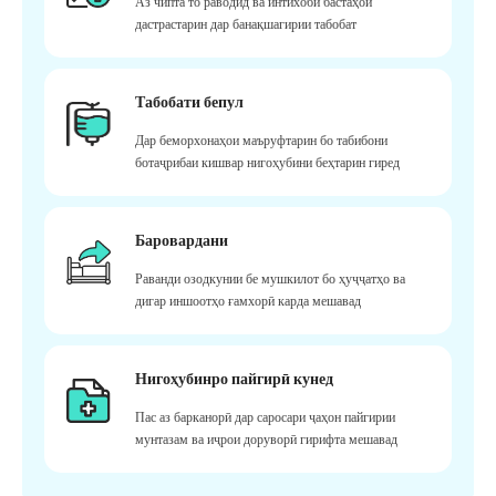
Аз чипта то раводид ва интихоби бастаҳои
дастрастарин дар банақшагирии табобат
Табобати бепул
Дар беморхонаҳои маъруфтарин бо табибони
ботаҷрибаи кишвар нигоҳубини беҳтарин гиред
Баровардани
Раванди озодкунии бе мушкилот бо ҳуҷҷатҳо ва
дигар иншоотҳо ғамхорӣ карда мешавад
Нигоҳубинро пайгирӣ кунед
Пас аз барканорӣ дар саросари ҷаҳон пайгирии
мунтазам ва иҷрои доруворӣ гирифта мешавад