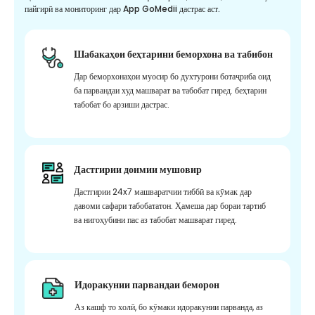
пайгирӣ ва мониторинг дар App GoMedii дастрас аст.
Шабакаҳои беҳтарини беморхона ва табибон
Дар беморхонаҳои муосир бо духтурони ботаҷриба оид
ба парвандаи худ машварат ва табобат гиред. беҳтарин
табобат бо арзиши дастрас.
Дастгирии доимии мушовир
Дастгирии 24x7 машваратчии тиббӣ ва кӯмак дар
давоми сафари табобататон. Ҳамеша дар бораи тартиб
ва нигоҳубини пас аз табобат машварат гиред.
Идоракунии парвандаи беморон
Аз кашф то холӣ, бо кӯмаки идоракунии парванда, аз