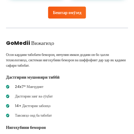
Бештар омӯзед
GoMedii
Вижагиҳо
Осон кардани табобати беморон, инчунин имкон додани он бо ҳалли
технологияҳо, системаи нигоҳубини беморон ва шаффофият дар ҳар як қадами
сафари табобат.
Дастгирии мушовири тиббӣ
24x7* Мавҷудият
Дастгирии занг ва сӯҳбат
14+ Дастгирии забонҳо
Тавсияҳо оид ба табобат
Нигоҳубини беморон