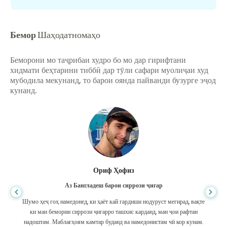
Бемор
Шаҳодатномаҳо
Беморони мо таҷрибаи худро бо мо дар гирифтани
хидмати беҳтарини тиббӣ дар тӯли сафари муолиҷаи худ
мубодила мекунанд, то барои оянда пайванди бузурге эҷод
кунанд.
Ориф Ҳофиз
Аз Бангладеш барои сиррози ҷигар
Шумо ҳеҷ гоҳ намедонед, ки ҳаёт кай гардиши нодуруст мегирад, вақте
ки ман бемории сиррози ҷигарро ташхис карданд, ман ҷои рафтан
надоштам. Маблағҳоям камтар буданд ва намедонистам чӣ кор кунам.