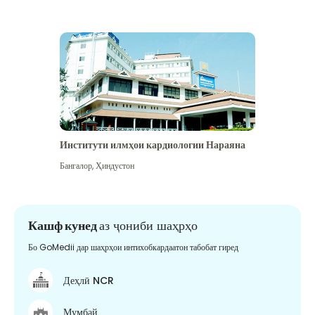
Институти илмҳои кардиологии Нараяна
Бангалор
,
Ҳиндустон
Кашф кунед
аз ҷониби шаҳрҳо
Бо GoMedii дар шаҳрҳои интихобкардаатон табобат гиред
Деҳлӣ NCR
Мумбай