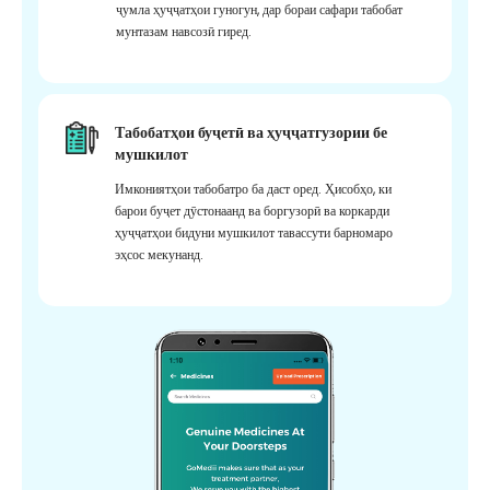
ҷумла ҳуҷҷатҳои гуногун, дар бораи сафари табобат
мунтазам навсозӣ гиред.
Табобатҳои буҷетӣ ва ҳуҷҷатгузории бе
мушкилот
Имкониятҳои табобатро ба даст оред. Ҳисобҳо, ки
барои буҷет дӯстонаанд ва боргузорӣ ва коркарди
ҳуҷҷатҳои бидуни мушкилот тавассути барномаро
эҳсос мекунанд.