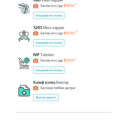
зону
Иваз кардан
*
Бастаи оғоз дар
$3500
Баҳодиҳӣ оғоз кунед
ҲИП
Иваз кардан
*
Бастаи оғоз дар
$4000
Баҳодиҳӣ оғоз кунед
IVF
Табобат
*
Бастаи оғоз дар
$3200
Баҳодиҳӣ оғоз кунед
Кашф кунед
Бештар
Бастаҳои тиббии дастрас
Ирсоли дархост