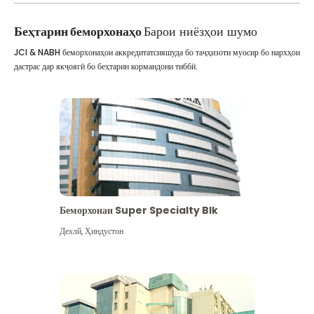
Беҳтарин беморхонаҳо
Барои ниёзҳои шумо
JCI & NABH беморхонаҳои аккредитатсияшуда бо таҷҳизоти муосир бо нархҳои
дастрас дар якҷоягӣ бо беҳтарин кормандони тиббӣ.
Беморхонаи Super Specialty Blk
Дехлй
,
Ҳиндустон