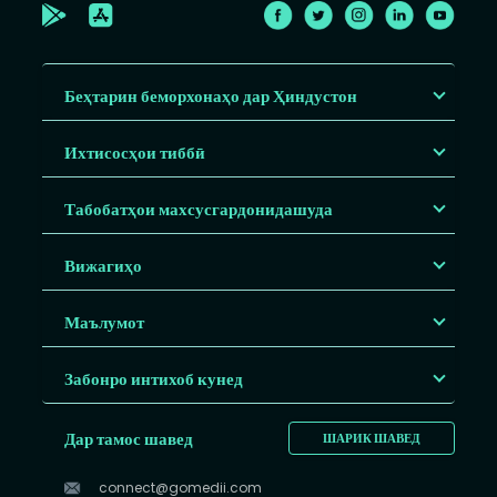
Беҳтарин беморхонаҳо дар Ҳиндустон
Ихтисосҳои тиббӣ
Табобатҳои махсусгардонидашуда
Вижагиҳо
Маълумот
Забонро интихоб кунед
Дар тамос шавед
ШАРИК ШАВЕД
connect@gomedii.com