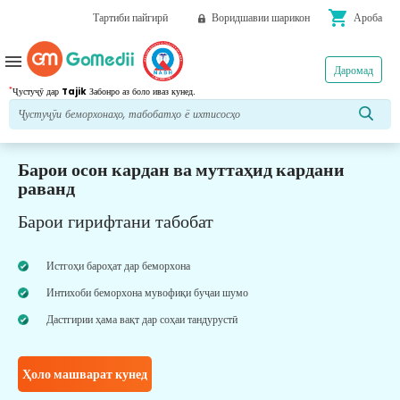
shopping_cart
Тартиби пайгирӣ
Воридшавии шарикон
Ароба
menu
Даромад
*
Ҷустуҷӯ дар
Tajik
Забонро аз боло иваз кунед.
Барои осон кардан ва муттаҳид кардани
раванд
Барои гирифтани табобат
Истгоҳи бароҳат дар беморхона
Интихоби беморхона мувофиқи буҷаи шумо
Дастгирии ҳама вақт дар соҳаи тандурустӣ
Ҳоло машварат кунед