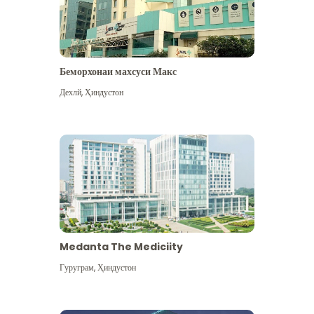
Беморхонаи махсуси Макс
Дехлй
,
Ҳиндустон
Medanta The Mediciity
Гуруграм
,
Ҳиндустон