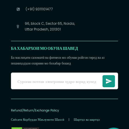
(+91) 9311101477
96, block C, Sector 65, Noida,
Uttar Pradesh, 201301
БА ХАБАРХОИ МО ОБУНА ШАВЕД
Ба маслиҳати саломатӣ ва фитнеси мо обунаи ройгон гиред ва аз
пешниҳодҳои охирини мо бохабар бошед
Refund/Return/Exchange Policy
Сиёсати Корбурди Маълумоти Шахсӣ
|
Шартҳо ва шартҳо