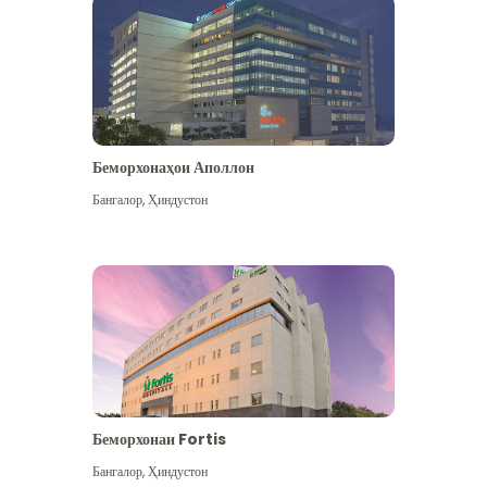
Беморхонаҳои Аполлон
Бангалор
,
Ҳиндустон
Бештар дидан
Беморхонаи Fortis
Бангалор
,
Ҳиндустон