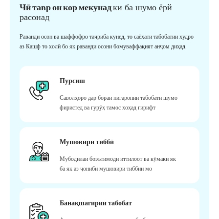
Чӣ тавр он кор мекунад
ки ба шумо ёрй
расонад
Раванди осон ва шаффофро таҷриба кунед, то саёҳати табобатии худро
аз Кашф то холӣ бо як раванди осони бомуваффақият анҷом диҳад.
Пурсиш
Саволҳоро дар бораи нигаронии табобати шумо
фиристед ва гурӯҳ тамос хоҳад гирифт
Мушовири тиббӣ
Мубодилаи боэътимоди иттилоот ва кӯмаки як
ба як аз ҷониби мушовири тиббии мо
Банақшагирии табобат