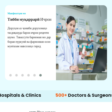
Манфиатҳои мо
М
Тибби муқаррарӣ
Ичрои
Х
Доруҳои аз ҷониби дорухонаҳо
Х
тасдиқшуда барои иҷрои рецепти
а
шумо. Тавассути барномаи мо дар
м
бораи пуркунӣ ва фармоиши осон
к
мунтазам навсозиҳо гиред.
ls & Clinics
500+
Doctors & Surgeons
1