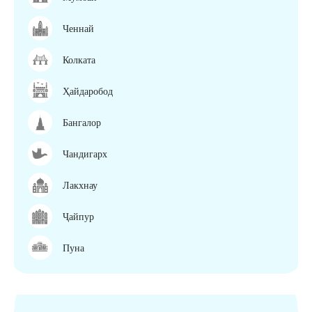
Ченнай
Колката
Ҳайдаробод
Бангалор
Чандигарх
Лакхнау
Ҷайпур
Пуна