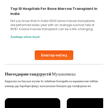
Top 10 Hospitals For Bone Marrow Transplant in
India
Did you know that in India 3000 bone marrow transplants
are performed every year with an average survival rate of
85%? A bone marrow transplant can be a life-changing
treatment for an individual, choosing the right hospital can
Хонданро идома диҳед
make all the difference. India has some of the world’s
leading hospitals for bone marrow transplants.
Continue Reading
Бештар омӯзед
Нигоҳдории тандурустӣ
Муҳокимаҳо
Баррасиҳо ва баҳсҳои муҳим бо табибони ботаҷриба ва коршиносони тиббии
кишвар дар баробари фикру мулоҳизаҳои беморон дар платформаи мо.