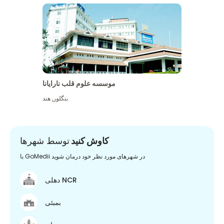
موسسه علوم قلب نارایانا
بنگلور
,
هند
کاوش کنید
توسط شهرها
با GoMedii در شهرهای مورد نظر خود درمان شوید
دهلی NCR
بمبئی