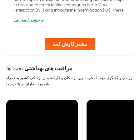
in advanced reproductive techniques like In Vitro
Fertilization (IVF) and intrauterine insemination (IUI). These
methods enable medical professionals to tackle fertility
به خواندن ادامه دهید
challenges and help couples achieve their dream of
parenthood. Skilled technicians collect sperm using
specialized procedures to ensure optimal quality. Once
collected, they process the
بیشتر کاوش کنید
Continue Reading
مراقبت های بهداشتی
بحث ها
بررسی و گفتگوی مهم با مجرب ترین پزشکان و کارشناسان پزشکی کشور به همراه
بازخورد بیماران در پلتفرم ما.