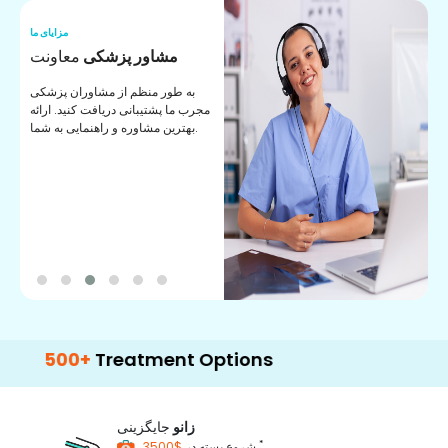
ما
مزایای ما
ا
مشاور پزشکی
معاونت
ن
به طور منظم از مشاوران پزشکی
ان
مجرب ما پشتیبانی دریافت کنید. ارائه
ی
بهترین مشاوره و راهنمایی به شما.
0+
Treatment Options
زانو
جایگزینی
*
$3500
شروع بسته در