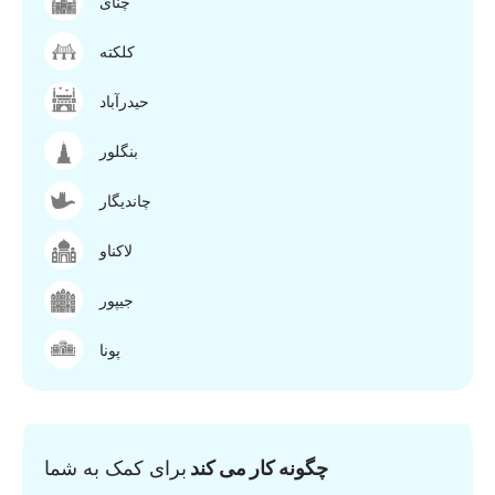
چنای
کلکته
حیدرآباد
بنگلور
چاندیگار
لاکناو
جیپور
پونا
چگونه کار می کند
برای کمک به شما