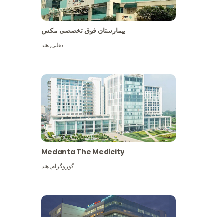
بیمارستان فوق تخصصی مکس
دهلی
,
هند
Medanta The Medicity
گوروگرام
,
هند