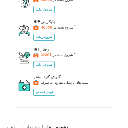
شروع ارزیابی
جایگزینی
HIP
*
$4000
شروع بسته در
شروع ارزیابی
رفتار
IVF
*
$3200
شروع بسته در
شروع ارزیابی
کاوش کنید
بیشتر
بسته های پزشکی مقرون به صرفه
ارسال استعلام
تخصص ها
ما پیشنهاد می دهیم