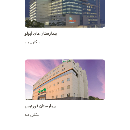
بیمارستان های آپولو
بنگلور
,
هند
بیشتر ببینید
بیمارستان فورتیس
بنگلور
,
هند