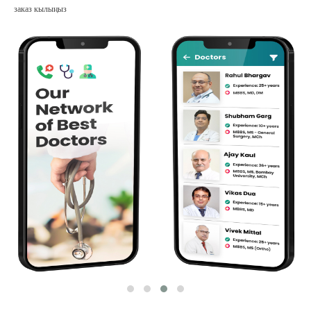
заказ кылыңыз