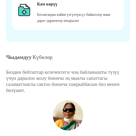
Кам көрүү
Босангандан кийин үзгүлтүксүз байкоолор жана
дары-дармектер аткарылат
Чыдамдуу
Күбөлөр
Биздин бейтаптар келечектеги чоң байланышты түзүү
үчүн дарылоо жолу боюнча эң мыкты сапаттагы
саламаттыкты сактоо боюнча тажрыйбасын биз менен
бөлүшөт.