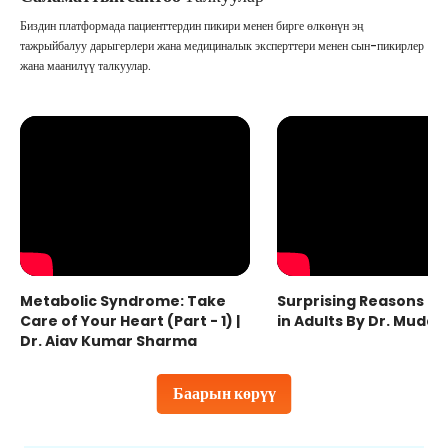
Биздин платформада пациенттердин пикири менен бирге өлкөнүн эң
тажрыйбалуу дарыгерлери жана медициналык эксперттери менен сын-пикирлер
жана маанилүү талкуулар.
Metabolic Syndrome: Take
Surprising Reasons fo
Care of Your Heart (Part - 1) |
in Adults By Dr. Mudas
Dr. Ajay Kumar Sharma
Баарын көрүү