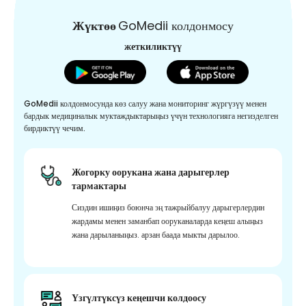
Жүктөө
GoMedii колдонмосу
жеткиликтүү
GoMedii колдонмосунда көз салуу жана мониторинг жүргүзүү менен
бардык медициналык муктаждыктарыңыз үчүн технологияга негизделген
бирдиктүү чечим.
Жогорку оорукана жана дарыгерлер
тармактары
Сиздин ишиңиз боюнча эң тажрыйбалуу дарыгерлердин
жардамы менен заманбап ооруканаларда кеңеш алыңыз
жана дарыланыңыз. арзан баада мыкты дарылоо.
Үзгүлтүксүз кеңешчи колдоосу