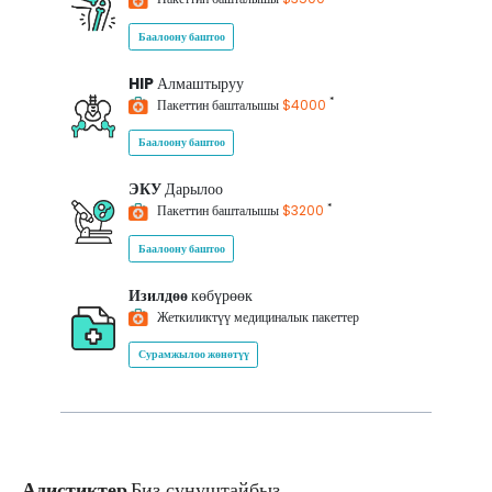
Баалоону баштоо
HIP
Алмаштыруу
*
Пакеттин башталышы
$4000
Баалоону баштоо
ЭКУ
Дарылоо
*
Пакеттин башталышы
$3200
Баалоону баштоо
Изилдөө
көбүрөөк
Жеткиликтүү медициналык пакеттер
Сурамжылоо жөнөтүү
Адистиктер
Биз сунуштайбыз