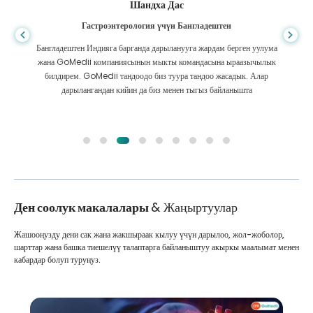
Шандха Дас
Гастроэнтерология үчүн Бангладештен
Бангладештен Индияга барганда дарыланууга жардам берген уулума
жана GoMedii компаниясынын мыкты командасына ыраазычылык
билдирем. GoMedii тандоодо биз туура тандоо жасадык. Алар
дарылангандан кийин да биз менен тыгыз байланышта
Ден соолук макалалары
& Жаңыртуулар
Жашооңузду дени сак жана жакшыраак кылуу үчүн дарылоо, жол-жоболор,
шарттар жана башка тиешелүү талаптарга байланыштуу акыркы маалымат менен
кабардар болуп туруңуз.