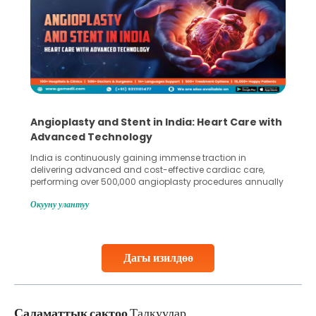
Angioplasty and Stent in India: Heart Care with
Advanced Technology
India is continuously gaining immense traction in
delivering advanced and cost-effective cardiac care,
performing over 500,000 angioplasty procedures annually
with a success rate exceeding 90%. Patients across the
Окууну улантуу
globe are searching for treatments like angioplasty and
stent placement in Indian hospitals, owing to the
combination of high-quality care and affordability.
Studies, such as one published
Дагы изилдөө
Continue Reading
Саламаттык сактоо
Талкуулар