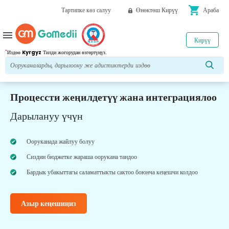
shopping_cart
Тартипке көз салуу
Өнөктөш Кирүү
Араба
menu
Кирүү
*
Издөө
Kyrgyz
Тилди жогорудан өзгөртүңүз.
Процессти жеңилдетүү жана интеграциялоо
Дарылануу үчүн
Ооруканада жайлуу болуу
Сиздин бюджетке жараша оорукана тандоо
Бардык убакыттагы саламаттыкты сактоо боюнча кеңешчи колдоо
Азыр кеңешиңиз