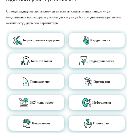
Өлкөдө медициналык тейлөөнүн эң мыкты сапаты менен тандоо үчүн
медициналык процедуралардын бардык мүмкүн болгон диапазондору менен
жеткиликтүү дарылоо варианттары.
Бариатриялык хирургия
Кардиология
Косметология
Эндокринология
Гинекология
Ортопедия
ЭКУ жана төрөт
Нефрология
Неврология
Онкология