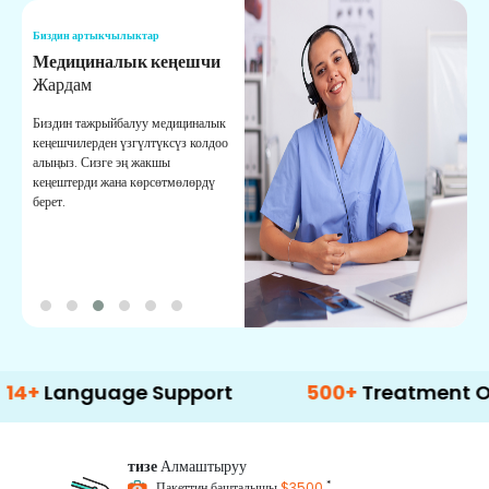
Биздин артыкчылыктар
Б
Медициналык кеңешчи
О
Жардам
К
Биздин тажрыйбалуу медициналык
Д
кеңешчилерден үзгүлтүксүз колдоо
ж
алыңыз. Сизге эң жакшы
р
кеңештерди жана көрсөтмөлөрдү
т
берет.
о
guage Support
500+
Treatment Options
тизе
Алмаштыруу
*
Пакеттин башталышы
$3500