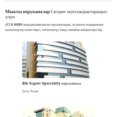
Мыкты ооруканалар
Сиздин муктаждыктарыңыз
үчүн
JCI & NABH аккредитацияланган ооруканаларды, эң мыкты медициналык
кызматкерлер менен бирге, жеткиликтүү баада заманбап жабдыктары бар.
Blk Super Specialty ооруканасы
Дели
,
Индия