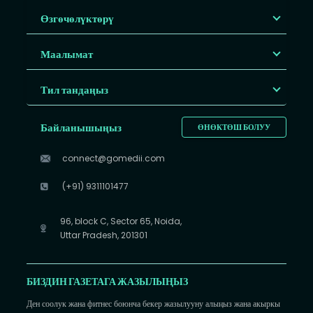
Өзгөчөлүктөрү
Маалымат
Тил тандаңыз
Байланышыңыз
ӨНӨКТӨШ БОЛУУ
connect@gomedii.com
(+91) 9311101477
96, block C, Sector 65, Noida,
Uttar Pradesh, 201301
БИЗДИН ГАЗЕТАГА ЖАЗЫЛЫҢЫЗ
Ден соолук жана фитнес боюнча бекер жазылууну алыңыз жана акыркы