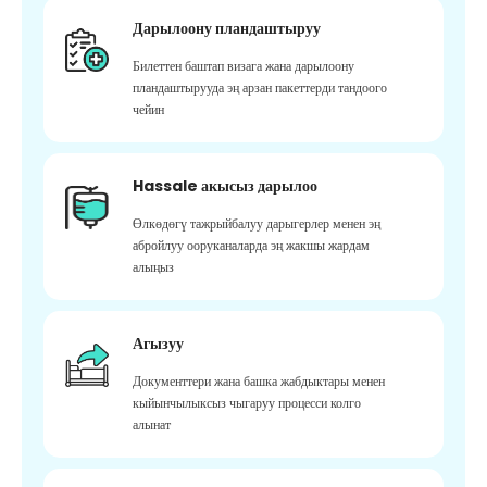
Дарылоону пландаштыруу
Билеттен баштап визага жана дарылоону
пландаштырууда эң арзан пакеттерди тандоого
чейин
Hassale акысыз дарылоо
Өлкөдөгү тажрыйбалуу дарыгерлер менен эң
абройлуу ооруканаларда эң жакшы жардам
алыңыз
Агызуу
Документтери жана башка жабдыктары менен
кыйынчылыксыз чыгаруу процесси колго
алынат