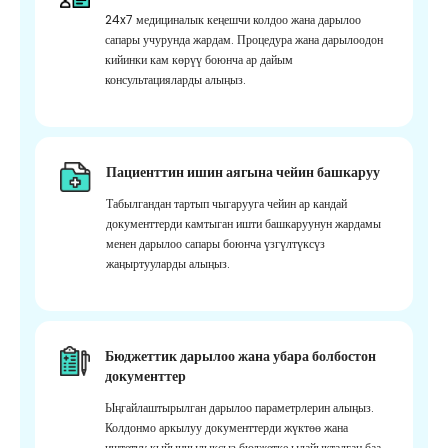
24x7 медициналык кеңешчи колдоо жана дарылоо
сапары учурунда жардам. Процедура жана дарылоодон
кийинки кам көрүү боюнча ар дайым
консультацияларды алыңыз.
Пациенттин ишин аягына чейин башкаруу
Табылгандан тартып чыгарууга чейин ар кандай
документтерди камтыган ишти башкаруунун жардамы
менен дарылоо сапары боюнча үзгүлтүксүз
жаңыртууларды алыңыз.
Бюджеттик дарылоо жана убара болбостон
документтер
Ыңгайлаштырылган дарылоо параметрлерин алыңыз.
Колдонмо аркылуу документтерди жүктөө жана
иштетүү кыйынчылыксыз бюджетке ылайыкталган баа