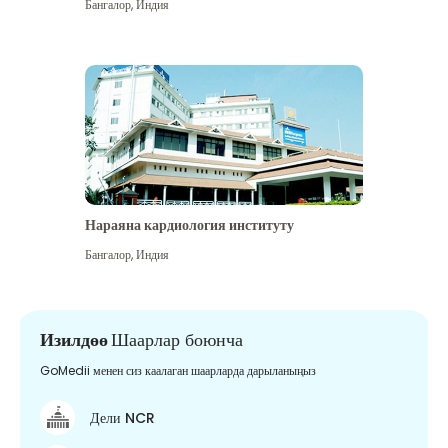
Бангалор
,
Индия
Нараяна кардиология институту
Бангалор
,
Индия
Изилдөө
Шаарлар боюнча
GoMedii менен сиз каалаган шаарларда дарыланыңыз
Дели NCR