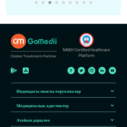
NABH Certified Healthcare
Platform
Индиядагы мыкты ооруканалар
Медициналык адистиктер
Атайын дарылоо