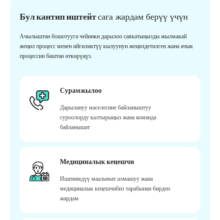
Бул кантип иштейт
сага жардам берүү үчүн
Ачылыштан бошотууга чейинки дарылоо саякатыңызды жылмакай
жеңил процесс менен ийгиликтүү кылуунун жеңилдетилген жана ачык
процессин баштан өткөрүңүз.
Сурамжылоо
Дарылануу маселесине байланыштуу
суроолорду калтырыңыз жана команда
байланышат
Медициналык кеңешчи
Ишенимдүү маалымат алмашуу жана
медициналык кеңешчибиз тарабынан бирден
жардам