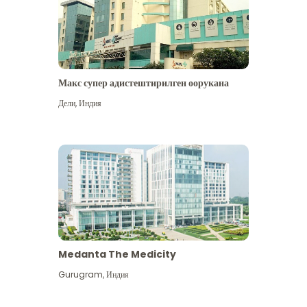
Макс супер адистештирилген оорукана
Дели
,
Индия
Medanta The Medicity
Gurugram
,
Индия