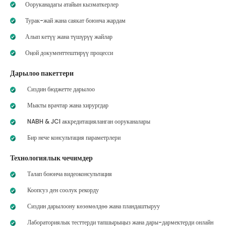
Ооруканадагы атайын кызматкерлер
Турак-жай жана саякат боюнча жардам
Алып кетүү жана түшүрүү жайлар
Оңой документтештирүү процесси
Дарылоо пакеттери
Сиздин бюджетте дарылоо
Мыкты врачтар жана хирургдар
NABH & JCI аккредитацияланган ооруканалары
Бир нече консультация параметрлери
Технологиялык чечимдер
Талап боюнча видеоконсультация
Коопсуз ден соолук рекорду
Сиздин дарылоону көзөмөлдөө жана пландаштыруу
Лабораториялык тесттерди тапшырыңыз жана дары-дармектерди онлайн