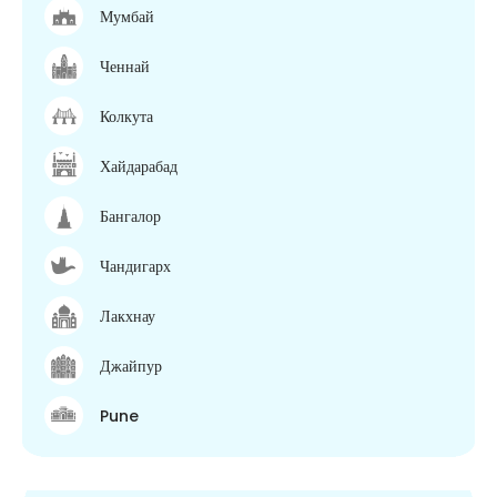
Мумбай
Ченнай
Колкута
Хайдарабад
Бангалор
Чандигарх
Лакхнау
Джайпур
Pune