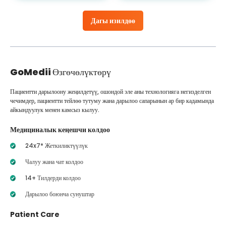
Дагы изилдөө
GoMedii
Өзгөчөлүктөрү
Пациентти дарылоону жеңилдетүү, ошондой эле аны технологияга негизделген
чечимдер, пациентти тейлөө тутуму жана дарылоо сапарынын ар бир кадамында
айкындуулук менен камсыз кылуу.
Медициналык кеңешчи колдоо
24x7* Жеткиликтүүлүк
Чалуу жана чат колдоо
14+ Тилдерди колдоо
Дарылоо боюнча сунуштар
Patient Care