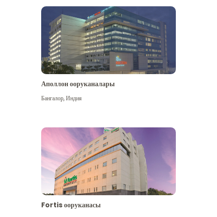
Аполлон ооруканалары
Көбүрөөк көрүү
Бангалор
,
Индия
Fortis ооруканасы