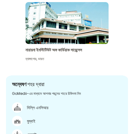
নারায়না ইনস্টিটিউট অফ কার্ডিয়াক সায়েন্সেস
ব্যাঙ্গালোর
,
ভারত
অন্বেষণ
শহর দ্বারা
GoMedii-এর মাধ্যমে আপনার পছন্দের শহরে চিকিৎসা নিন
দিল্লি এনসিআর
মুম্বাই