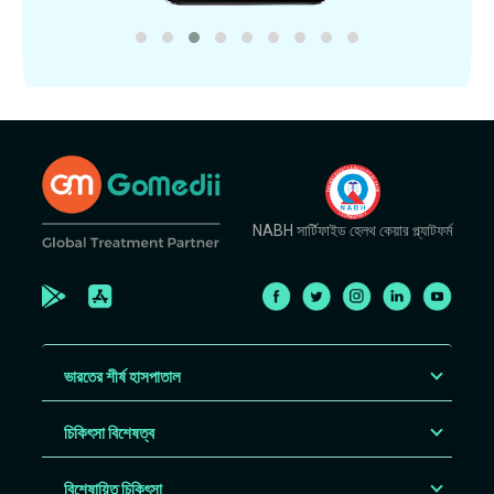
NABH সার্টিফাইড হেলথ কেয়ার প্ল্যাটফর্ম
ভারতের শীর্ষ হাসপাতাল
চিকিৎসা বিশেষত্ব
বিশেষায়িত চিকিৎসা