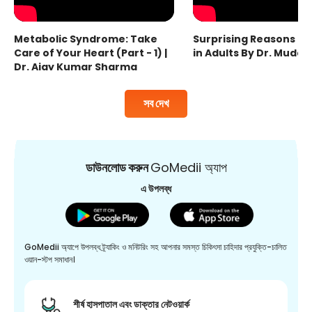
Metabolic Syndrome: Take
Surprising Reasons fo
Care of Your Heart (Part - 1) |
in Adults By Dr. Mudas
Dr. Ajay Kumar Sharma
সব দেখ
ডাউনলোড করুন
GoMedii অ্যাপ
এ উপলব্ধ
GoMedii অ্যাপে উপলব্ধ ট্র্যাকিং ও মনিটরিং সহ আপনার সমস্ত চিকিৎসা চাহিদার প্রযুক্তি-চালিত
ওয়ান-স্টপ সমাধান।
শীর্ষ হাসপাতাল এবং ডাক্তার নেটওয়ার্ক