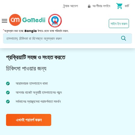
shopping_cart
ট্র্যাক আদেশ
অংশীদার লগইন
কার্ট
menu
সাইন ইন করুন
*
অনুসন্ধান করা হচ্ছে
Bangla
উপরে থেকে ভাষা পরিবর্তন করুন.
প্রক্রিয়াটি সহজ ও সংহত করতে
চিকিৎসা পাওয়ার জন্য
আরামদায়ক হাসপাতালে থাকা
আপনার বাজেট অনুযায়ী হাসপাতালের পছন্দ
সর্বকালের স্বাস্থ্যসেবা পরামর্শদাতা সমর্থন
এখনই পরামর্শ করুন