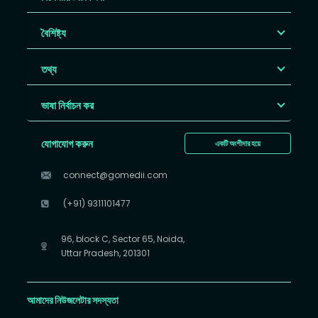
বৈশিষ্ট্য
তথ্য
ভাষা নির্বাচন কর
যোগাযোগ করুন
একটি অংশীদার হয়ে
connect@gomedii.com
(+91) 9311101477
96, block C, Sector 65, Noida,
Uttar Pradesh, 201301
আমাদের নিউজলেটার সদস্যতা