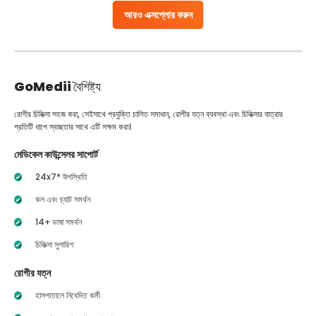
আরও এক্সপ্লোর করুন
GoMedii
বৈশিষ্ট্য
রোগীর চিকিত্সা সহজ করা, সেইসাথে প্রযুক্তি চালিত সমাধান, রোগীর যত্ন ব্যবস্থা এবং চিকিত্সার যাত্রার
প্রতিটি ধাপে স্বচ্ছতার সাথে এটি সক্ষম করা।
মেডিকেল কাউন্সেলর সাপোর্ট
24x7* উপস্থিতি
কল এবং চ্যাট সমর্থন
14+ ভাষা সমর্থন
চিকিত্সা সুপারিশ
রোগীর যত্ন
হাসপাতালে নিবেদিত কর্মী