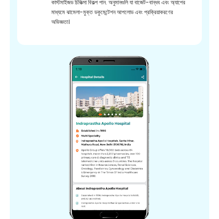
কাস্টমাইজড চিকিত্সা বিকল্প পান. অনুমানগুলি যা বাজেট-বান্ধব এবং অ্যাপের
মাধ্যমে ঝামেলা-মুক্ত ডকুমেন্টেশন আপলোড এবং প্রক্রিয়াকরণের
অভিজ্ঞতা।