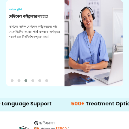
আমাদের সুবিধা
আম
মেডিকেল কাউন্সেলর
সহায়তা
অ
আমাদের অভিজ্ঞ মেডিকেল কাউন্সেলরদের কাছ
ভা
থেকে নিয়মিত সহায়তা পান। আপনাকে সর্বোত্তম
চি
পরামর্শ এবং দিকনির্দেশনা প্রদান করে।
ডা
ge Support
500+
Treatment Options
হাঁটু
প্রতিস্থাপন
*
প্যাকেজ শুরু
$3500