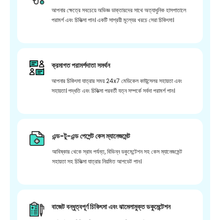
আপনার ক্ষেত্রে সবচেয়ে অভিজ্ঞ ডাক্তারদের সাথে অত্যাধুনিক হাসপাতালে
পরামর্শ এবং চিকিত্সা পান। একটি সাশ্রয়ী মূল্যের খরচে সেরা চিকিৎসা।
ক্রমাগত পরামর্শদাতা সমর্থন
আপনার চিকিৎসা যাত্রার সময় 24x7 মেডিকেল কাউন্সেলর সহায়তা এবং
সহায়তা। পদ্ধতি এবং চিকিত্সা পরবর্তী যত্ন সম্পর্কে সর্বদা পরামর্শ পান।
এন্ড-টু-এন্ড পেশেন্ট কেস ম্যানেজমেন্ট
আবিষ্কার থেকে স্রাব পর্যন্ত, বিভিন্ন ডকুমেন্টেশন সহ কেস ম্যানেজমেন্ট
সহায়তা সহ চিকিত্সা যাত্রার নিয়মিত আপডেট পান।
বাজেট বন্ধুত্বপূর্ণ চিকিৎসা এবং ঝামেলামুক্ত ডকুমেন্টেশন