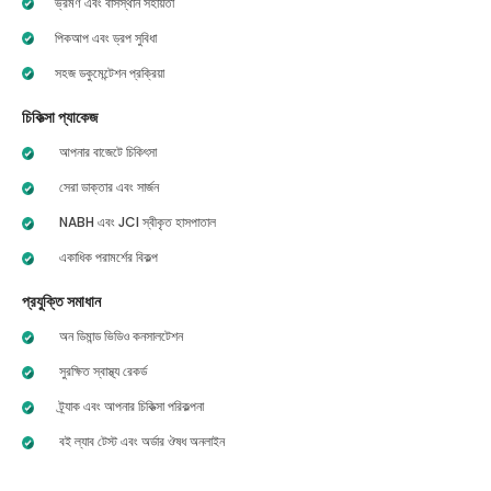
ভ্রমণ এবং বাসস্থান সহায়তা
পিকআপ এবং ড্রপ সুবিধা
সহজ ডকুমেন্টেশন প্রক্রিয়া
চিকিত্সা প্যাকেজ
আপনার বাজেটে চিকিৎসা
সেরা ডাক্তার এবং সার্জন
NABH এবং JCI স্বীকৃত হাসপাতাল
একাধিক পরামর্শের বিকল্প
প্রযুক্তি সমাধান
অন ডিমান্ড ভিডিও কনসালটেশন
সুরক্ষিত স্বাস্থ্য রেকর্ড
ট্র্যাক এবং আপনার চিকিত্সা পরিকল্পনা
বই ল্যাব টেস্ট এবং অর্ডার ঔষধ অনলাইন