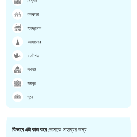
চেন্নাই
কলকাতা
হায়দ্রাবাদ
ব্যাঙ্গালোর
চণ্ডীগড়
লখনউ
জয়পুর
পুনে
কিভাবে এটা কাজ করে
তোমাকে সাহায্যর জন্য