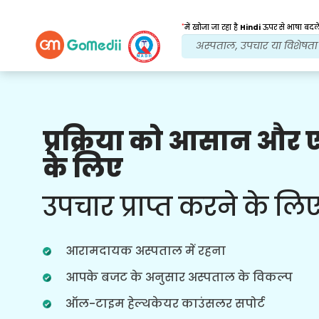
*
में खोजा जा रहा है
Hindi
ऊपर से भाषा बदले
प्रक्रिया को आसान और
हमारे लाभ
के लिए
इलाज के बाद
अनुवर्ती
देखभाल
उपचार प्राप्त करने के लि
हर समय आपकी समस्याओं का समाधान करने
वाली हमारी टीम के साथ चौबीसों घंटे चिकित्सा
और रोगी सहायता प्राप्त करें। आपके उपचार की
आरामदायक अस्पताल में रहना
जरूरतों पर नियमित अपडेट।
आपके बजट के अनुसार अस्पताल के विकल्प
ऑल-टाइम हेल्थकेयर काउंसलर सपोर्ट