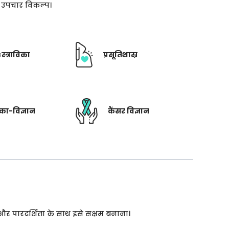
ती उपचार विकल्प।
ःस्त्राविका
प्रसूतिशास्र
रिका-विज्ञान
कैंसर विज्ञान
 और पारदर्शिता के साथ इसे सक्षम बनाना।