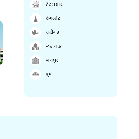
हैदराबाद
बैंगलोर
चंडीगढ़
लखनऊ
जयपुर
पुणे