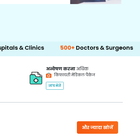
nics
500+
Doctors & Surgeons
14+
Langu
अन्वेषण करना
अधिक
किफायती मेडिकल पैकेज
जांच भेजें
और ज्यादा खोजें