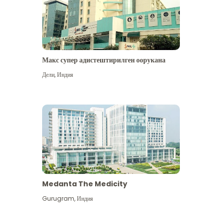
Макс супер адистештирилген оорукана
Дели
,
Индия
Medanta The Medicity
Gurugram
,
Индия