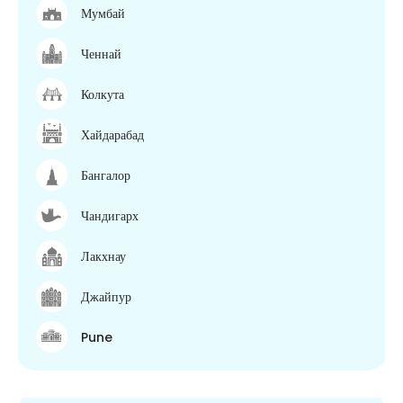
Мумбай
Ченнай
Колкута
Хайдарабад
Бангалор
Чандигарх
Лакхнау
Джайпур
Pune