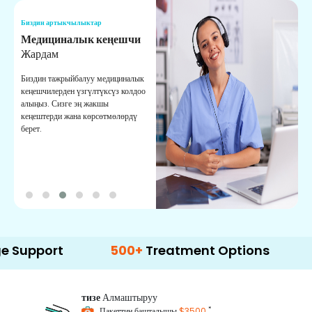
Биздин артыкчылыктар
Б
Медициналык кеңешчи
О
Жардам
К
Биздин тажрыйбалуу медициналык
Д
кеңешчилерден үзгүлтүксүз колдоо
ж
алыңыз. Сизге эң жакшы
р
кеңештерди жана көрсөтмөлөрдү
т
берет.
о
rt
500+
Treatment Options
тизе
Алмаштыруу
*
Пакеттин башталышы
$3500