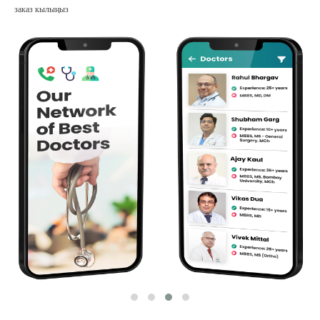
заказ кылыңыз