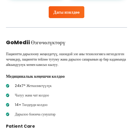
Дагы изилдөө
GoMedii
Өзгөчөлүктөрү
Пациентти дарылоону жеңилдетүү, ошондой эле аны технологияга негизделген
чечимдер, пациентти тейлөө тутуму жана дарылоо сапарынын ар бир кадамында
айкындуулук менен камсыз кылуу.
Медициналык кеңешчи колдоо
24x7* Жеткиликтүүлүк
Чалуу жана чат колдоо
14+ Тилдерди колдоо
Дарылоо боюнча сунуштар
Patient Care