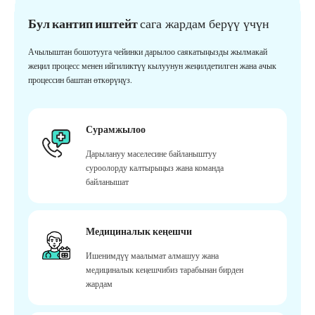
Бул кантип иштейт
сага жардам берүү үчүн
Ачылыштан бошотууга чейинки дарылоо саякатыңызды жылмакай
жеңил процесс менен ийгиликтүү кылуунун жеңилдетилген жана ачык
процессин баштан өткөрүңүз.
Сурамжылоо
Дарылануу маселесине байланыштуу
суроолорду калтырыңыз жана команда
байланышат
Медициналык кеңешчи
Ишенимдүү маалымат алмашуу жана
медициналык кеңешчибиз тарабынан бирден
жардам