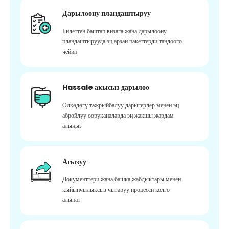
Дарылоону пландаштыруу
Билеттен баштап визага жана дарылоону
пландаштырууда эң арзан пакеттерди тандоого
чейин
Hassale акысыз дарылоо
Өлкөдөгү тажрыйбалуу дарыгерлер менен эң
абройлуу ооруканаларда эң жакшы жардам
алыңыз
Агызуу
Документтери жана башка жабдыктары менен
кыйынчылыксыз чыгаруу процесси колго
алынат