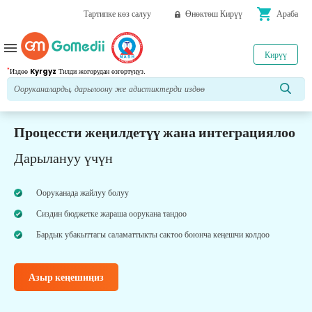
shopping_cart
Тартипке көз салуу
Өнөктөш Кирүү
Араба
menu
Кирүү
*
Издөө
Kyrgyz
Тилди жогорудан өзгөртүңүз.
Процессти жеңилдетүү жана интеграциялоо
Дарылануу үчүн
Ооруканада жайлуу болуу
Сиздин бюджетке жараша оорукана тандоо
Бардык убакыттагы саламаттыкты сактоо боюнча кеңешчи колдоо
Азыр кеңешиңиз