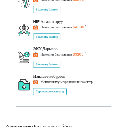
Баалоону баштоо
HIP
Алмаштыруу
*
Пакеттин башталышы
$4000
Баалоону баштоо
ЭКУ
Дарылоо
*
Пакеттин башталышы
$3200
Баалоону баштоо
Изилдөө
көбүрөөк
Жеткиликтүү медициналык пакеттер
Сурамжылоо жөнөтүү
Адистиктер
Биз сунуштайбыз