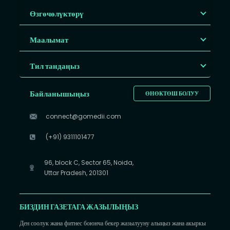
Өзгөчөлүктөрү
Маалымат
Тил тандаңыз
Байланышыңыз
ӨНӨКТӨШ БОЛУУ
connect@gomedii.com
(+91) 9311101477
96, block C, Sector 65, Noida,
Uttar Pradesh, 201301
БИЗДИН ГАЗЕТАГА ЖАЗЫЛЫҢЫЗ
Ден соолук жана фитнес боюнча бекер жазылууну алыңыз жана акыркы