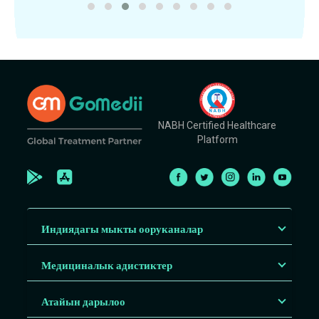
NABH Certified Healthcare
Platform
Индиядагы мыкты ооруканалар
Медициналык адистиктер
Атайын дарылоо