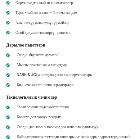
Ооруканадагы атайын кызматкерлер
Турак-жай жана саякат боюнча жардам
Алып кетүү жана түшүрүү жайлар
Оңой документтештирүү процесси
Дарылоо пакеттери
Сиздин бюджетте дарылоо
Мыкты врачтар жана хирургдар
NABH & JCI аккредитацияланган ооруканалары
Бир нече консультация параметрлери
Технологиялык чечимдер
Талап боюнча видеоконсультация
Коопсуз ден соолук рекорду
Сиздин дарылоону көзөмөлдөө жана пландаштыруу
Лабораториялык тесттерди тапшырыңыз жана дары-дармектерди онлайн