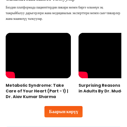
Биздин платформада пациенттердин пикири менен бирге өлкөнүн эң
тажрыйбалуу дарыгерлери жана медициналык эксперттери менен сын-пикирлер
жана маанилүү талкуулар.
Metabolic Syndrome: Take
Surprising Reasons fo
Care of Your Heart (Part - 1) |
in Adults By Dr. Mudas
Dr. Ajay Kumar Sharma
Баарын көрүү