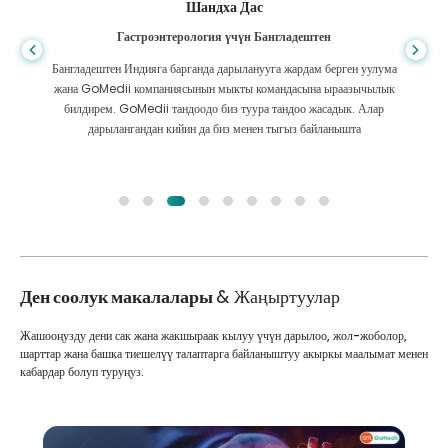
Шандха Дас
Гастроэнтерология үчүн Бангладештен
Бангладештен Индияга барганда дарыланууга жардам берген уулума
жана GoMedii компаниясынын мыкты командасына ыраазычылык
билдирем. GoMedii тандоодо биз туура тандоо жасадык. Алар
дарылангандан кийин да биз менен тыгыз байланышта
Ден соолук макалалары
& Жаңыртуулар
Жашооңузду дени сак жана жакшыраак кылуу үчүн дарылоо, жол-жоболор,
шарттар жана башка тиешелүү талаптарга байланыштуу акыркы маалымат менен
кабардар болуп туруңуз.