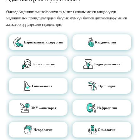
Өлкөдө медициналык тейлөөнүн эң мыкты сапаты менен тандоо үчүн
медициналык процедуралардын бардык мүмкүн болгон диапазондору менен
жеткиликтүү дарылоо варианттары.
Бариатриялык хирургия
Кардиология
Косметология
Эндокринология
Гинекология
Ортопедия
ЭКУ жана төрөт
Нефрология
Неврология
Онкология