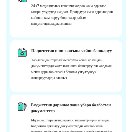
24x7 медициналык кеңешчи колдоо жана дарылоо
сапары учурунда жардам. Процедура жана дарылоодон
кийинки кам көрүү боюнча ар дайым
консультацияларды алыңыз.
Пациенттин ишин аягына чейин башкаруу
Табылгандан тартып чыгарууга чейин ар кандай
документтерди камтыган ишти башкаруунун жардамы
менен дарылоо сапары боюнча үзгүлтүксүз
жаңыртууларды алыңыз.
Бюджеттик дарылоо жана убара болбостон
документтер
Ыңгайлаштырылган дарылоо параметрлерин алыңыз.
Колдонмо аркылуу документтерди жүктөө жана
иштетүү кыйынчылыксыз бюджетке ылайыкталган баа