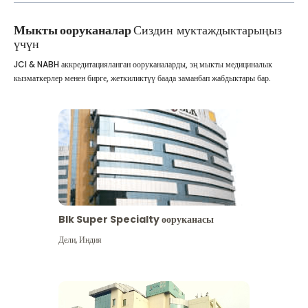
Мыкты ооруканалар
Сиздин муктаждыктарыңыз
үчүн
JCI & NABH аккредитацияланган ооруканаларды, эң мыкты медициналык
кызматкерлер менен бирге, жеткиликтүү баада заманбап жабдыктары бар.
Blk Super Specialty ооруканасы
Дели
,
Индия