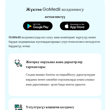
Жүктөө
GoMedii колдонмосу
жеткиликтүү
GoMedii колдонмосунда көз салуу жана мониторинг жүргүзүү менен
бардык медициналык муктаждыктарыңыз үчүн технологияга негизделген
бирдиктүү чечим.
Жогорку оорукана жана дарыгерлер
тармактары
Сиздин ишиңиз боюнча эң тажрыйбалуу дарыгерлердин
жардамы менен заманбап ооруканаларда кеңеш алыңыз
жана дарыланыңыз. арзан баада мыкты дарылоо.
Үзгүлтүксүз кеңешчи колдоосу