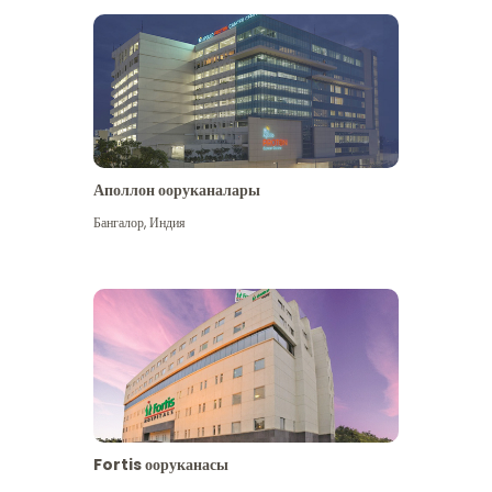
Аполлон ооруканалары
Көбүрөөк көрүү
Бангалор
,
Индия
Fortis ооруканасы