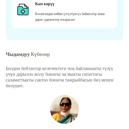
Кам көрүү
Босангандан кийин үзгүлтүксүз байкоолор жана
дары-дармектер аткарылат
Чыдамдуу
Күбөлөр
Биздин бейтаптар келечектеги чоң байланышты түзүү
үчүн дарылоо жолу боюнча эң мыкты сапаттагы
саламаттыкты сактоо боюнча тажрыйбасын биз менен
бөлүшөт.