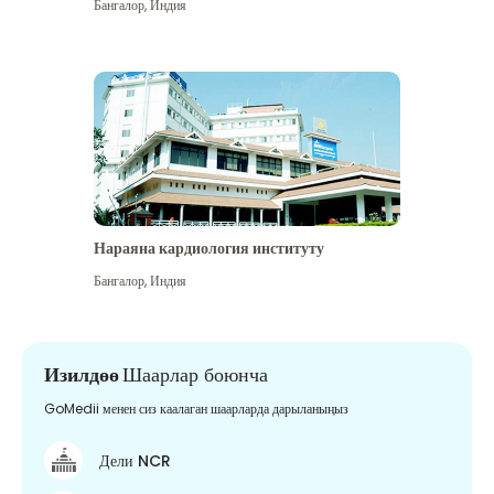
Бангалор
,
Индия
Нараяна кардиология институту
Бангалор
,
Индия
Изилдөө
Шаарлар боюнча
GoMedii менен сиз каалаган шаарларда дарыланыңыз
Дели NCR