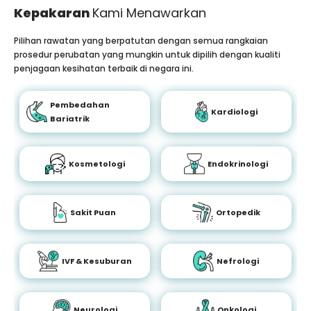
Kepakaran
Kami Menawarkan
Pilihan rawatan yang berpatutan dengan semua rangkaian
prosedur perubatan yang mungkin untuk dipilih dengan kualiti
penjagaan kesihatan terbaik di negara ini.
Pembedahan
Kardiologi
Bariatrik
Kosmetologi
Endokrinologi
Sakit Puan
Ortopedik
IVF & Kesuburan
Nefrologi
Neurologi
Onkologi