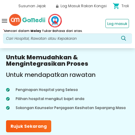
shopping_cart
Susunan Jejak
Log Masuk Rakan Kongsi
Troli
menu
Log masuk
*
Mencari dalam
Malay
Tukar Bahasa dari atas.
Untuk Memudahkan &
Mengintegrasikan Proses
Untuk mendapatkan rawatan
Penginapan Hospital yang Selesa
Pilihan hospital mengikut bajet anda
Sokongan Kaunselor Penjagaan Kesihatan Sepanjang Masa
Rujuk Sekarang