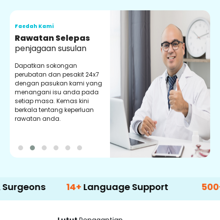
Faedah Kami
F
Kaunselor
V
Perubatan
Bantuan
P
Dapatkan sokongan tetap
P
daripada kaunselor
d
perubatan kami yang
p
berpengalaman. Memberi
m
nasihat dan bimbingan
m
terbaik kepada anda.
p
k
s
14+
Language Support
500+
Treatm