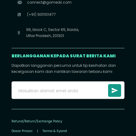
connect@gomedii.com
(+91) 9311101477
96, block C, Sector 65, Noida,
Uttar Pradesh, 201301
BERLANGGANAN KEPADA SURAT BERITA KAMI
Dapatkan langganan percuma untuk tip kesihatan dan
kecergasan kami dan nantikan tawaran terbaru kami
Refund/Return/Exchange Policy
Dasar Privasi
|
Terma & Syarat