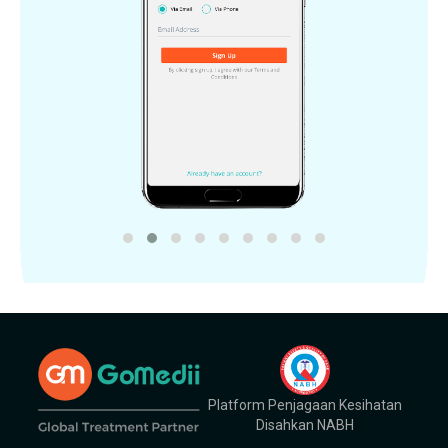
Platform Penjagaan Kesihatan
Disahkan NABH