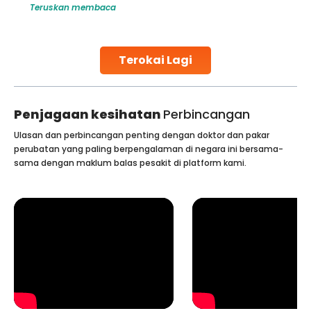
Teruskan membaca
globe are searching for treatments like angioplasty and
stent placement in Indian hospitals, owing to the
combination of high-quality care and affordability.
Studies, such as one published
Terokai Lagi
Continue Reading
Penjagaan kesihatan
Perbincangan
Ulasan dan perbincangan penting dengan doktor dan pakar
perubatan yang paling berpengalaman di negara ini bersama-
sama dengan maklum balas pesakit di platform kami.