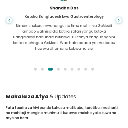
Shandha Das
Kutoka Bangladesh kwa Gastroenterology
Nimemshukuru mwanangu na timu mahiri ya GoMedii
ambao walinisaidia katika safari yangu kutoka
Bangladesh hadi India kutibiwa. Tulifanya chaguo sahihi
katika kuchagua GoMedii. Wao hata baada ya matibabu
huweka dhamana kubwa na sisi
Makala za Afya
& Updates
Pata taarifa za hivi punde kuhusu matibabu, taratibu, masharti
na mahitaji mengine muhimu ili kufanya maisha yako kuwa na
afya na bora.