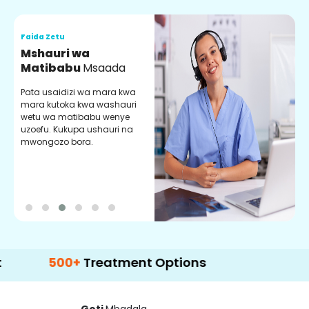
Faida Zetu
F
Mshauri wa
V
Matibabu
Msaada
U
Pata usaidizi wa mara kwa
U
mara kutoka kwa washauri
m
wetu wa matibabu wenye
z
uzoefu. Kukupa ushauri na
w
mwongozo bora.
b
500+
Treatment Options