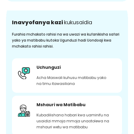
Inavyofanya kazi
kukusaidia
Furahia mchakato rahisi na wa uwazi wa kufanikisha safari
yako ya matibabu kutoka Ugunduzi hadi Uondoaji kwa
mchakato rahisi rahisi.
Uchunguzi
Acha Maswali kuhusu matibabu yako
na timu itawasiliana
Mshauri wa Matibabu
Kubadilishana habari kwa uaminifu na
usaidizi mmoja mmoja unaotolewa na
mshauri wetu wa matibabu