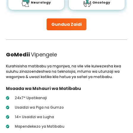
Neurology
Oncology
Gundua Zaidi
GoMedii
Vipengele
Kurahisisha matibabu ya mgonjwa, na vile vile kuiwezesha kwa
suluhu zinazoendeshwa na teknolojia, mfumo wa utunzaji wa
wagonjwa & uwazi katika kila hatua ya safari ya matibabu.
Msaada wa Mshauri wa Matibabu
24x7* Upatikanaji
Usaidizi wa Piga na Gumzo
14+ Usaidizi wa Lugha
Mapendekezo ya Matibabu