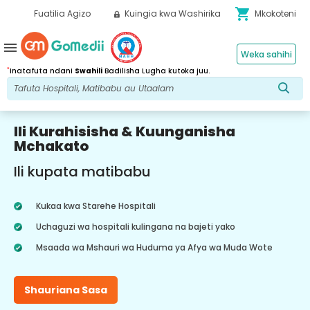
shopping_cart
Fuatilia Agizo
Kuingia kwa Washirika
Mkokoteni
menu
Weka sahihi
*
Inatafuta ndani
Swahili
Badilisha Lugha kutoka juu.
Ili Kurahisisha & Kuunganisha
Mchakato
Ili kupata matibabu
Kukaa kwa Starehe Hospitali
Uchaguzi wa hospitali kulingana na bajeti yako
Msaada wa Mshauri wa Huduma ya Afya wa Muda Wote
Shauriana Sasa