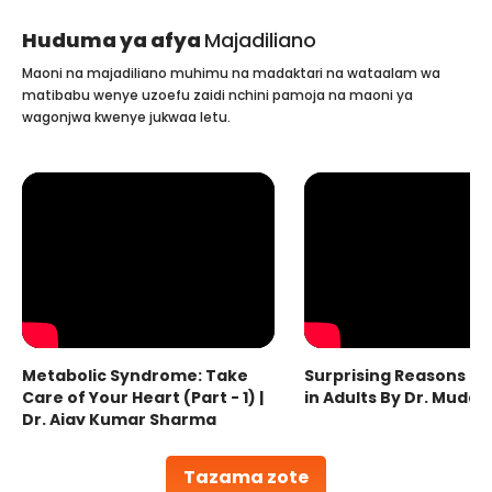
Huduma ya afya
Majadiliano
Maoni na majadiliano muhimu na madaktari na wataalam wa
matibabu wenye uzoefu zaidi nchini pamoja na maoni ya
wagonjwa kwenye jukwaa letu.
Metabolic Syndrome: Take
Surprising Reasons fo
Care of Your Heart (Part - 1) |
in Adults By Dr. Mudas
Dr. Ajay Kumar Sharma
Tazama zote