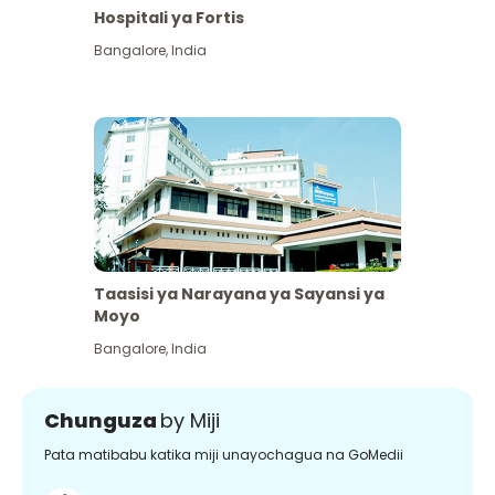
Hospitali ya Fortis
Bangalore
,
India
Taasisi ya Narayana ya Sayansi ya
Moyo
Bangalore
,
India
Chunguza
by Miji
Pata matibabu katika miji unayochagua na GoMedii