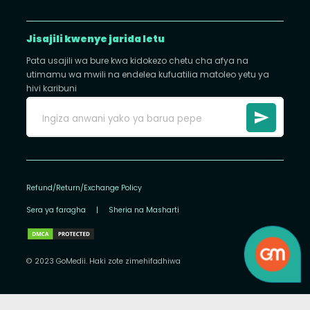
Jisajili kwenye jarida letu
Pata usajili wa bure kwa kidokezo chetu cha afya na
utimamu wa mwili na endelea kufuatilia matoleo yetu ya
hivi karibuni
Refund/Return/Exchange Policy
Sera ya faragha
|
Sheria na Masharti
© 2023 GoMedii. Haki zote zimehifadhiwa