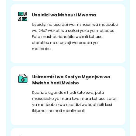
Usaidizi wa Mshauri Mwema
Usaidizi na usaidizi wa mshauri wa matibabu
wa 24x7 wakati wa safari yako ya matibabu.
Pata mashauriano kila wakati kuhusu
utaratibu na utunzaji wa baada ya
matibabu.
Usimamizi wa Kesi ya Mgonjwa wa
Mwisho hadi Mwisho
Kuanzia ugunduzi hadi kutolewa, pata
masasisho ya mara kwa mara kuhusu safari
ya matibabu kwa usaidizi wa kudhibiti kesi
ikijumuisha hati mbalimbali.