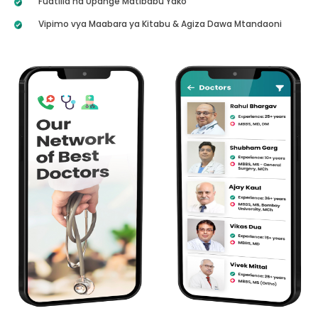
Fuatilia na Upange Matibabu Yako
Vipimo vya Maabara ya Kitabu & Agiza Dawa Mtandaoni