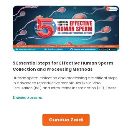
5 Essential Steps for Effective Human Sperm
Collection and Processing Methods
Human sperm collection and processing are critical steps
in advanced reproductive techniques like In Vitro
Fertilization (IVF) and intrauterine insemination (IUI). These
methods enable medical professionals to tackle fertility
Endelea kusoma
challenges and help couples achieve their dream of
parenthood. Skilled technicians collect sperm using
specialized procedures to ensure optimal quality. Once
collected, they process the
Gundua Zaidi
Continue Reading