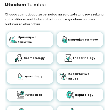
Utaalam
Tunatoa
Chaguo za matibabu za bei nafuu na safu zote zinazowezekana
za taratibu za matibabu za kuchagua zenye ubora bora wa
huduma za afya nchini.
Upasuaji wa
Magonjwa ya moyo
Bariatric
Cosmetology
Endocrinology
Madaktari wa
Gynecology
Mifupa
IVF na uzazi
Nephrology