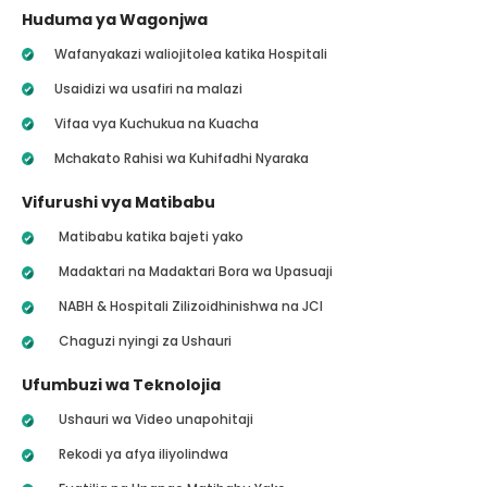
Huduma ya Wagonjwa
Wafanyakazi waliojitolea katika Hospitali
Usaidizi wa usafiri na malazi
Vifaa vya Kuchukua na Kuacha
Mchakato Rahisi wa Kuhifadhi Nyaraka
Vifurushi vya Matibabu
Matibabu katika bajeti yako
Madaktari na Madaktari Bora wa Upasuaji
NABH & Hospitali Zilizoidhinishwa na JCI
Chaguzi nyingi za Ushauri
Ufumbuzi wa Teknolojia
Ushauri wa Video unapohitaji
Rekodi ya afya iliyolindwa