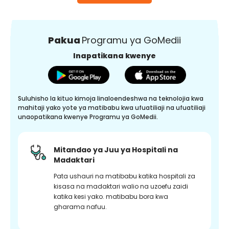
Pakua
Programu ya GoMedii
Inapatikana kwenye
Suluhisho la kituo kimoja linaloendeshwa na teknolojia kwa
mahitaji yako yote ya matibabu kwa ufuatiliaji na ufuatiliaji
unaopatikana kwenye Programu ya GoMedii.
Mitandao ya Juu ya Hospitali na
Madaktari
Pata ushauri na matibabu katika hospitali za
kisasa na madaktari walio na uzoefu zaidi
katika kesi yako. matibabu bora kwa
gharama nafuu.