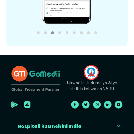
Jukwaa la Huduma ya Afya
lililothibitishwa na NABH
Hospitali kuu nchini India