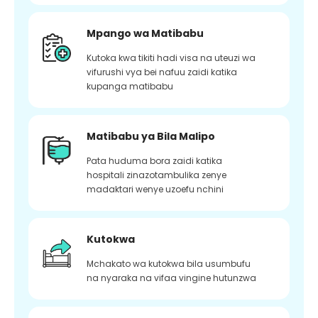
Mpango wa Matibabu
Kutoka kwa tikiti hadi visa na uteuzi wa
vifurushi vya bei nafuu zaidi katika
kupanga matibabu
Matibabu ya Bila Malipo
Pata huduma bora zaidi katika
hospitali zinazotambulika zenye
madaktari wenye uzoefu nchini
Kutokwa
Mchakato wa kutokwa bila usumbufu
na nyaraka na vifaa vingine hutunzwa