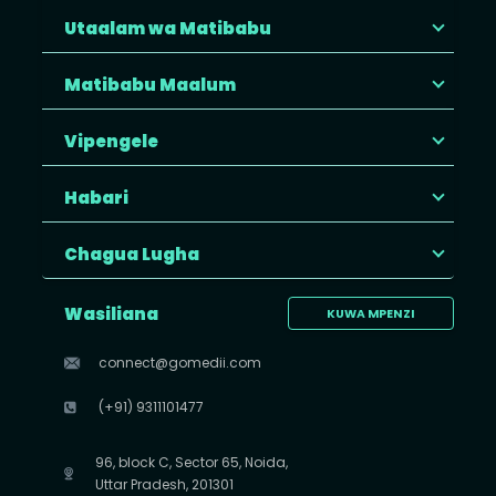
Utaalam wa Matibabu
Matibabu Maalum
Vipengele
Habari
Chagua Lugha
Wasiliana
KUWA MPENZI
connect@gomedii.com
(+91) 9311101477
96, block C, Sector 65, Noida,
Uttar Pradesh, 201301