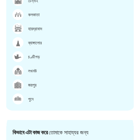
চেন্নাই
কলকাতা
হায়দ্রাবাদ
ব্যাঙ্গালোর
চণ্ডীগড়
লখনউ
জয়পুর
পুনে
কিভাবে এটা কাজ করে
তোমাকে সাহায্যর জন্য