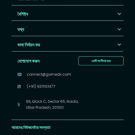
বৈশিষ্ট্য
তথ্য
ভাষা নির্বাচন কর
যোগাযোগ করুন
একটি অংশীদার হয়ে
connect@gomedii.com
(+91) 9311101477
96, block C, Sector 65, Noida,
Uttar Pradesh, 201301
আমাদের নিউজলেটার সদস্যতা