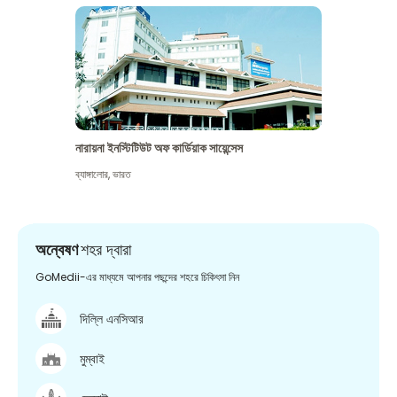
নারায়না ইনস্টিটিউট অফ কার্ডিয়াক সায়েন্সেস
ব্যাঙ্গালোর
,
ভারত
অন্বেষণ
শহর দ্বারা
GoMedii-এর মাধ্যমে আপনার পছন্দের শহরে চিকিৎসা নিন
দিল্লি এনসিআর
মুম্বাই