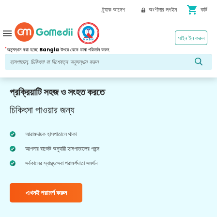
shopping_cart
ট্র্যাক আদেশ
অংশীদার লগইন
কার্ট
menu
সাইন ইন করুন
*
অনুসন্ধান করা হচ্ছে
Bangla
উপরে থেকে ভাষা পরিবর্তন করুন.
প্রক্রিয়াটি সহজ ও সংহত করতে
চিকিৎসা পাওয়ার জন্য
আরামদায়ক হাসপাতালে থাকা
আপনার বাজেট অনুযায়ী হাসপাতালের পছন্দ
সর্বকালের স্বাস্থ্যসেবা পরামর্শদাতা সমর্থন
এখনই পরামর্শ করুন