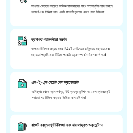
আপনার ক্ষেত্রে সবচেয়ে অভিজ্ঞ ডাক্তারদের সাথে অত্যাধুনিক হাসপাতালে
পরামর্শ এবং চিকিত্সা পান। একটি সাশ্রয়ী মূল্যের খরচে সেরা চিকিৎসা।
ক্রমাগত পরামর্শদাতা সমর্থন
আপনার চিকিৎসা যাত্রার সময় 24x7 মেডিকেল কাউন্সেলর সহায়তা এবং
সহায়তা। পদ্ধতি এবং চিকিত্সা পরবর্তী যত্ন সম্পর্কে সর্বদা পরামর্শ পান।
এন্ড-টু-এন্ড পেশেন্ট কেস ম্যানেজমেন্ট
আবিষ্কার থেকে স্রাব পর্যন্ত, বিভিন্ন ডকুমেন্টেশন সহ কেস ম্যানেজমেন্ট
সহায়তা সহ চিকিত্সা যাত্রার নিয়মিত আপডেট পান।
বাজেট বন্ধুত্বপূর্ণ চিকিৎসা এবং ঝামেলামুক্ত ডকুমেন্টেশন