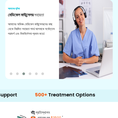
আমাদের সুবিধা
আম
মেডিকেল কাউন্সেলর
সহায়তা
অ
আমাদের অভিজ্ঞ মেডিকেল কাউন্সেলরদের কাছ
ভা
থেকে নিয়মিত সহায়তা পান। আপনাকে সর্বোত্তম
চি
পরামর্শ এবং দিকনির্দেশনা প্রদান করে।
ডা
500+
Treatment Options
হাঁটু
প্রতিস্থাপন
*
প্যাকেজ শুরু
$3500