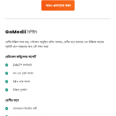
আরও এক্সপ্লোর করুন
GoMedii
বৈশিষ্ট্য
রোগীর চিকিত্সা সহজ করা, সেইসাথে প্রযুক্তি চালিত সমাধান, রোগীর যত্ন ব্যবস্থা এবং চিকিত্সার যাত্রার
প্রতিটি ধাপে স্বচ্ছতার সাথে এটি সক্ষম করা।
মেডিকেল কাউন্সেলর সাপোর্ট
24x7* উপস্থিতি
কল এবং চ্যাট সমর্থন
14+ ভাষা সমর্থন
চিকিত্সা সুপারিশ
রোগীর যত্ন
হাসপাতালে নিবেদিত কর্মী