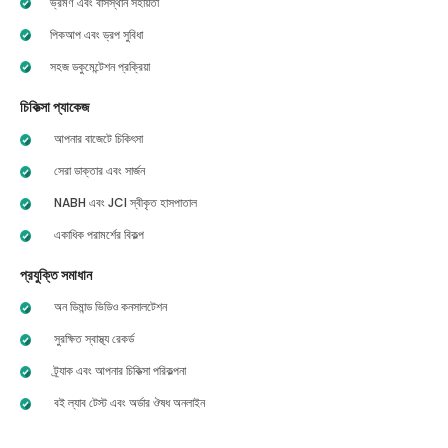
ভ্রমণ এবং বাসস্থান সহায়তা
পিকআপ এবং ড্রপ সুবিধা
সহজ ডকুমেন্টেশন প্রক্রিয়া
চিকিত্সা প্যাকেজ
আপনার বাজেটে চিকিৎসা
সেরা ডাক্তার এবং সার্জন
NABH এবং JCI স্বীকৃত হাসপাতাল
একাধিক পরামর্শের বিকল্প
প্রযুক্তি সমাধান
অন ডিমান্ড ভিডিও কনসালটেশন
সুরক্ষিত স্বাস্থ্য রেকর্ড
ট্র্যাক এবং আপনার চিকিত্সা পরিকল্পনা
বই ল্যাব টেস্ট এবং অর্ডার ঔষধ অনলাইন