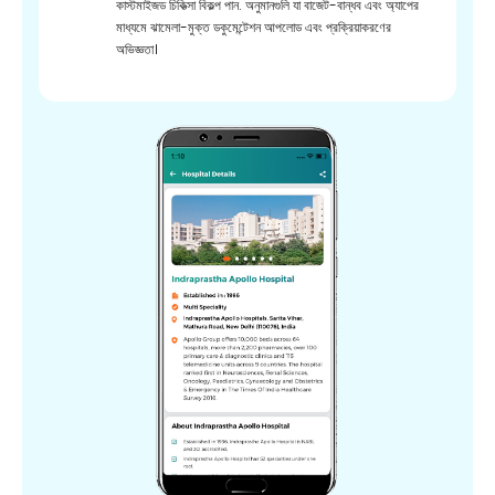
কাস্টমাইজড চিকিত্সা বিকল্প পান. অনুমানগুলি যা বাজেট-বান্ধব এবং অ্যাপের
মাধ্যমে ঝামেলা-মুক্ত ডকুমেন্টেশন আপলোড এবং প্রক্রিয়াকরণের
অভিজ্ঞতা।