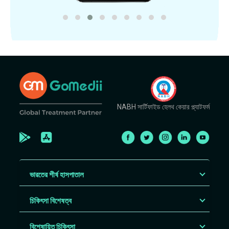
NABH সার্টিফাইড হেলথ কেয়ার প্ল্যাটফর্ম
ভারতের শীর্ষ হাসপাতাল
চিকিৎসা বিশেষত্ব
বিশেষায়িত চিকিৎসা