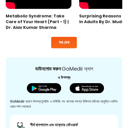
Metabolic Syndrome: Take
Surprising Reasons fo
Care of Your Heart (Part - 1) |
in Adults By Dr. Mudas
Dr. Ajay Kumar Sharma
সব দেখ
ডাউনলোড করুন
GoMedii অ্যাপ
এ উপলব্ধ
GoMedii অ্যাপে উপলব্ধ ট্র্যাকিং ও মনিটরিং সহ আপনার সমস্ত চিকিৎসা চাহিদার প্রযুক্তি-চালিত
ওয়ান-স্টপ সমাধান।
শীর্ষ হাসপাতাল এবং ডাক্তার নেটওয়ার্ক