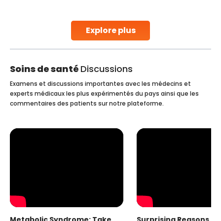
parenthood. Skilled technicians collect sperm using
specialized procedures to ensure optimal quality. Once
collected, they process the
Explore plus
Continue Reading
Soins de santé
Discussions
Examens et discussions importantes avec les médecins et
experts médicaux les plus expérimentés du pays ainsi que les
commentaires des patients sur notre plateforme.
Metabolic Syndrome: Take
Surprising Reasons fo