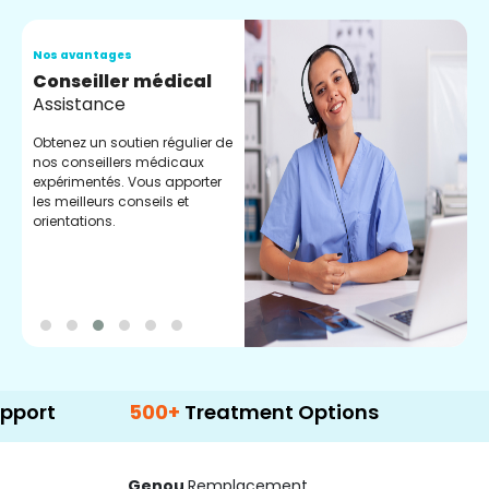
Nos avantages
N
Conseiller médical
V
Assistance
C
Obtenez un soutien régulier de
C
nos conseillers médicaux
n
expérimentés. Vous apporter
e
les meilleurs conseils et
t
orientations.
p
d
500+
Treatment Options
Genou
Remplacement