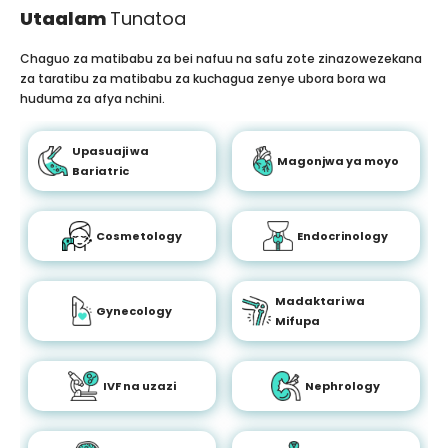
Utaalam
Tunatoa
Chaguo za matibabu za bei nafuu na safu zote zinazowezekana
za taratibu za matibabu za kuchagua zenye ubora bora wa
huduma za afya nchini.
Upasuaji wa
Magonjwa ya moyo
Bariatric
Cosmetology
Endocrinology
Madaktari wa
Gynecology
Mifupa
IVF na uzazi
Nephrology