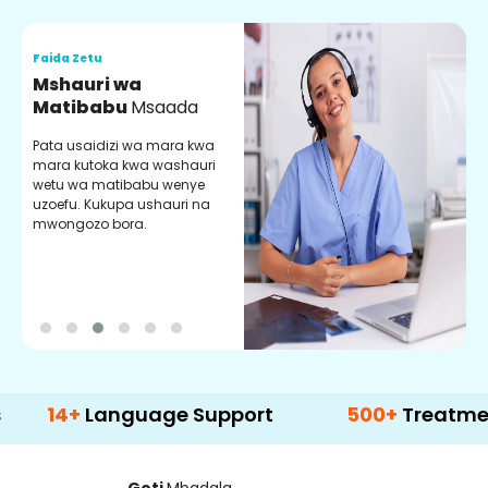
Faida Zetu
F
Mshauri wa
V
Matibabu
Msaada
U
Pata usaidizi wa mara kwa
U
mara kutoka kwa washauri
m
wetu wa matibabu wenye
z
uzoefu. Kukupa ushauri na
w
mwongozo bora.
b
+
Language Support
500+
Treatment Opti