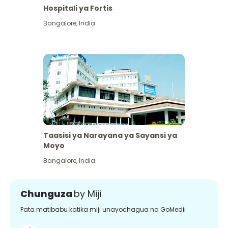
Hospitali ya Fortis
Bangalore
,
India
Taasisi ya Narayana ya Sayansi ya
Moyo
Bangalore
,
India
Chunguza
by Miji
Pata matibabu katika miji unayochagua na GoMedii