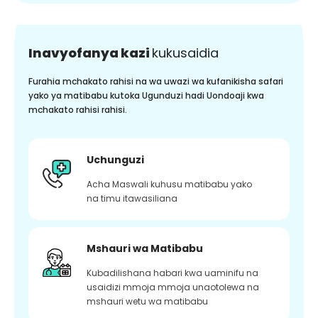
Inavyofanya kazi
kukusaidia
Furahia mchakato rahisi na wa uwazi wa kufanikisha safari
yako ya matibabu kutoka Ugunduzi hadi Uondoaji kwa
mchakato rahisi rahisi.
Uchunguzi
Acha Maswali kuhusu matibabu yako
na timu itawasiliana
Mshauri wa Matibabu
Kubadilishana habari kwa uaminifu na
usaidizi mmoja mmoja unaotolewa na
mshauri wetu wa matibabu