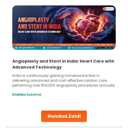
Angioplasty and Stent in India: Heart Care with
Advanced Technology
India is continuously gaining immense traction in
delivering advanced and cost-effective cardiac care,
performing over 500,000 angioplasty procedures annually
with a success rate exceeding 90%. Patients across the
Endelea kusoma
globe are searching for treatments like angioplasty and
stent placement in Indian hospitals, owing to the
combination of high-quality care and affordability.
Studies, such as one published
Gundua Zaidi
Continue Reading