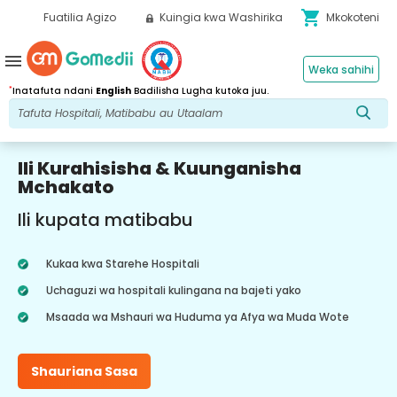
shopping_cart
Fuatilia Agizo
Kuingia kwa Washirika
Mkokoteni
menu
Weka sahihi
*
Inatafuta ndani
English
Badilisha Lugha kutoka juu.
Ili Kurahisisha & Kuunganisha
Mchakato
Ili kupata matibabu
Kukaa kwa Starehe Hospitali
Uchaguzi wa hospitali kulingana na bajeti yako
Msaada wa Mshauri wa Huduma ya Afya wa Muda Wote
Shauriana Sasa