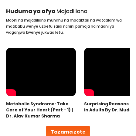
Huduma ya afya
Majadiliano
Maoni na majadiliano muhimu na madaktari na wataalam wa
matibabu wenye uzoefu zaidi nchini pamoja na maoni ya
wagonjwa kwenye jukwaa letu.
Metabolic Syndrome: Take
Surprising Reasons fo
Care of Your Heart (Part - 1) |
in Adults By Dr. Mudas
Dr. Ajay Kumar Sharma
Tazama zote