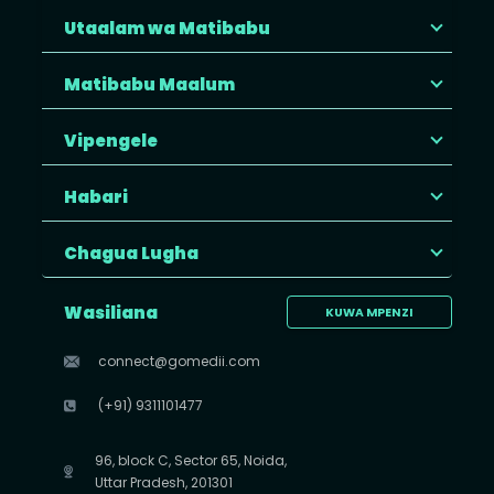
Utaalam wa Matibabu
Matibabu Maalum
Vipengele
Habari
Chagua Lugha
Wasiliana
KUWA MPENZI
connect@gomedii.com
(+91) 9311101477
96, block C, Sector 65, Noida,
Uttar Pradesh, 201301