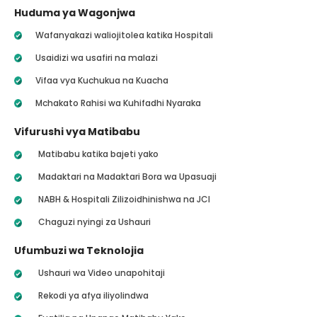
Huduma ya Wagonjwa
Wafanyakazi waliojitolea katika Hospitali
Usaidizi wa usafiri na malazi
Vifaa vya Kuchukua na Kuacha
Mchakato Rahisi wa Kuhifadhi Nyaraka
Vifurushi vya Matibabu
Matibabu katika bajeti yako
Madaktari na Madaktari Bora wa Upasuaji
NABH & Hospitali Zilizoidhinishwa na JCI
Chaguzi nyingi za Ushauri
Ufumbuzi wa Teknolojia
Ushauri wa Video unapohitaji
Rekodi ya afya iliyolindwa