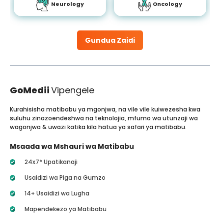
Neurology
Oncology
Gundua Zaidi
GoMedii
Vipengele
Kurahisisha matibabu ya mgonjwa, na vile vile kuiwezesha kwa
suluhu zinazoendeshwa na teknolojia, mfumo wa utunzaji wa
wagonjwa & uwazi katika kila hatua ya safari ya matibabu.
Msaada wa Mshauri wa Matibabu
24x7* Upatikanaji
Usaidizi wa Piga na Gumzo
14+ Usaidizi wa Lugha
Mapendekezo ya Matibabu