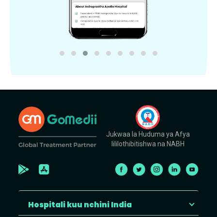
Jukwaa la Huduma ya Afya
lililothibitishwa na NABH
Hospitali kuu nchini India