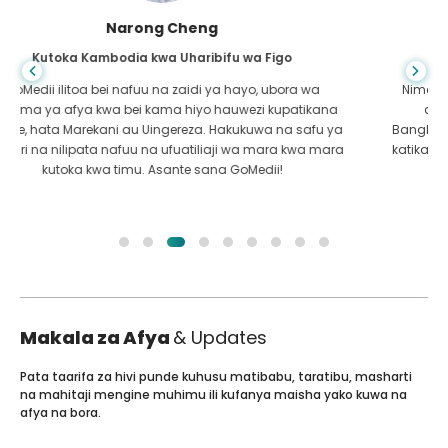
Shandha Das
Kutoka Bangladesh kwa Gastroenterology
Nimemshukuru mwanangu na timu mahiri ya GoMedii
ambao walinisaidia katika safari yangu kutoka
Bangladesh hadi India kutibiwa. Tulifanya chaguo sahihi
katika kuchagua GoMedii. Wao hata baada ya matibabu
huweka dhamana kubwa na sisi
Makala za Afya
& Updates
Pata taarifa za hivi punde kuhusu matibabu, taratibu, masharti
na mahitaji mengine muhimu ili kufanya maisha yako kuwa na
afya na bora.