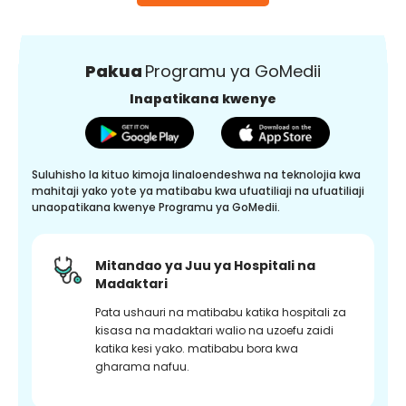
Pakua
Programu ya GoMedii
Inapatikana kwenye
Suluhisho la kituo kimoja linaloendeshwa na teknolojia kwa
mahitaji yako yote ya matibabu kwa ufuatiliaji na ufuatiliaji
unaopatikana kwenye Programu ya GoMedii.
Mitandao ya Juu ya Hospitali na
Madaktari
Pata ushauri na matibabu katika hospitali za
kisasa na madaktari walio na uzoefu zaidi
katika kesi yako. matibabu bora kwa
gharama nafuu.