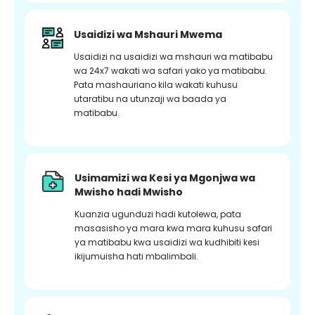
Usaidizi wa Mshauri Mwema
Usaidizi na usaidizi wa mshauri wa matibabu
wa 24x7 wakati wa safari yako ya matibabu.
Pata mashauriano kila wakati kuhusu
utaratibu na utunzaji wa baada ya
matibabu.
Usimamizi wa Kesi ya Mgonjwa wa
Mwisho hadi Mwisho
Kuanzia ugunduzi hadi kutolewa, pata
masasisho ya mara kwa mara kuhusu safari
ya matibabu kwa usaidizi wa kudhibiti kesi
ikijumuisha hati mbalimbali.