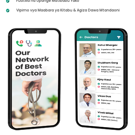
Fuatilia na Upange Matibabu Yako
Vipimo vya Maabara ya Kitabu & Agiza Dawa Mtandaoni