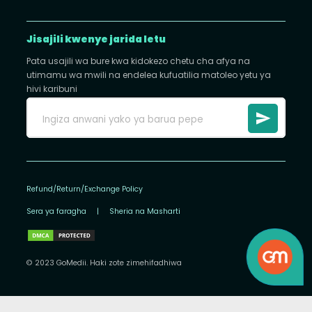
Jisajili kwenye jarida letu
Pata usajili wa bure kwa kidokezo chetu cha afya na
utimamu wa mwili na endelea kufuatilia matoleo yetu ya
hivi karibuni
Refund/Return/Exchange Policy
Sera ya faragha
|
Sheria na Masharti
© 2023 GoMedii. Haki zote zimehifadhiwa