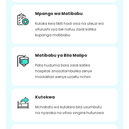
Mpango wa Matibabu
Kutoka kwa tikiti hadi visa na uteuzi wa
vifurushi vya bei nafuu zaidi katika
kupanga matibabu
Matibabu ya Bila Malipo
Pata huduma bora zaidi katika
hospitali zinazotambulika zenye
madaktari wenye uzoefu nchini
Kutokwa
Mchakato wa kutokwa bila usumbufu
na nyaraka na vifaa vingine hutunzwa