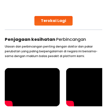
challenges and help couples achieve their dream of
parenthood. Skilled technicians collect sperm using
specialized procedures to ensure optimal quality. Once
collected, they process the
Terokai Lagi
Continue Reading
Penjagaan kesihatan
Perbincangan
Ulasan dan perbincangan penting dengan doktor dan pakar
perubatan yang paling berpengalaman di negara ini bersama-
sama dengan maklum balas pesakit di platform kami.