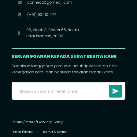
connect@gomedii.com
(+91) 9311101477
96, block C, Sector 65, Noida,
Uttar Pradesh, 201301
BERLANGGANAN KEPADA SURAT BERITA KAMI
Dapatkan langganan percuma untuk tip kesihatan dan
kecergasan kami dan nantikan tawaran terbaru kami
Refund/Return/Exchange Policy
Dasar Privasi
|
Terma & Syarat