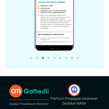
Platform Penjagaan Kesihatan
Disahkan NABH