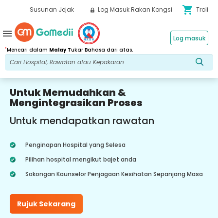
shopping_cart
Susunan Jejak
Log Masuk Rakan Kongsi
Troli
menu
Log masuk
*
Mencari dalam
Malay
Tukar Bahasa dari atas.
Untuk Memudahkan &
Mengintegrasikan Proses
Untuk mendapatkan rawatan
Penginapan Hospital yang Selesa
Pilihan hospital mengikut bajet anda
Sokongan Kaunselor Penjagaan Kesihatan Sepanjang Masa
Rujuk Sekarang