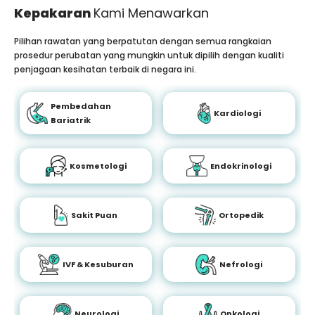
Kepakaran
Kami Menawarkan
Pilihan rawatan yang berpatutan dengan semua rangkaian
prosedur perubatan yang mungkin untuk dipilih dengan kualiti
penjagaan kesihatan terbaik di negara ini.
Pembedahan
Kardiologi
Bariatrik
Kosmetologi
Endokrinologi
Sakit Puan
Ortopedik
IVF & Kesuburan
Nefrologi
Neurologi
Onkologi