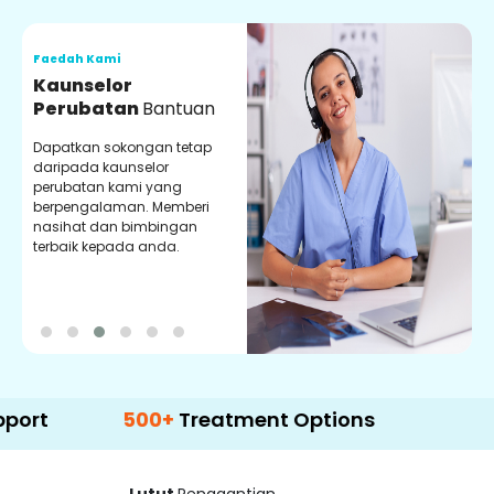
Faedah Kami
F
Kaunselor
V
Perubatan
Bantuan
P
Dapatkan sokongan tetap
P
daripada kaunselor
d
perubatan kami yang
p
berpengalaman. Memberi
m
nasihat dan bimbingan
m
terbaik kepada anda.
p
k
500+
Treatment Options