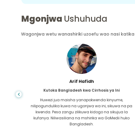
Mgonjwa
Ushuhuda
Wagonjwa wetu wanashiriki uzoefu wao nasi katika 
Arif Hafidh
Kutoka Bangladesh kwa Cirrhosis ya Ini
nazidi
Huwezi jua maisha yanapokwenda kinyume,
timaye
nilipogundulika kuwa na ugonjwa wa ini, sikuwa na pa
bodia
kwenda. Pesa zangu zilikuwa kidogo na sikujua la
ia afya
kufanya. Niliwasiliana na mshirika wa GoMedii huko
Bangladesh.