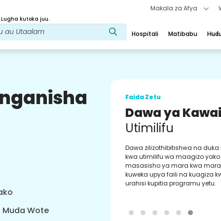
Makala za Afya
 Lugha kutoka juu.
Hospitali
Matibabu
Hud
uunganisha
Faida Zetu
Dawa ya Kawa
Utimilifu
Dawa zilizothibitishwa na duka
kwa utimilifu wa maagizo yako
masasisho ya mara kwa mara 
kuweka upya faili na kuagiza 
urahisi kupitia programu yetu.
yako
a Muda Wote