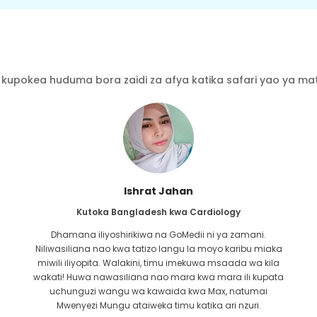
kupokea huduma bora zaidi za afya katika safari yao ya mati
Ishrat Jahan
Kutoka Bangladesh kwa Cardiology
Dhamana iliyoshirikiwa na GoMedii ni ya zamani.
Niliwasiliana nao kwa tatizo langu la moyo karibu miaka
miwili iliyopita. Walakini, timu imekuwa msaada wa kila
wakati! Huwa nawasiliana nao mara kwa mara ili kupata
uchunguzi wangu wa kawaida kwa Max, natumai
Mwenyezi Mungu ataiweka timu katika ari nzuri.