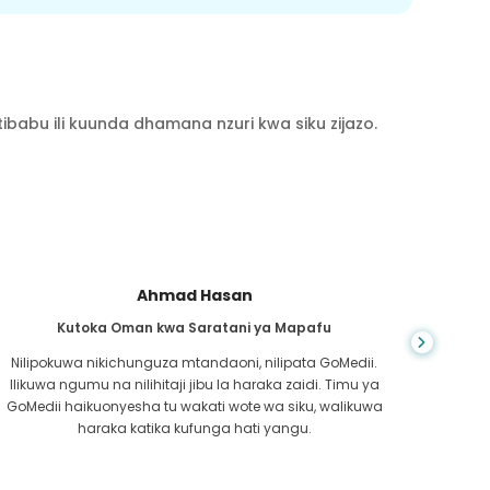
babu ili kuunda dhamana nzuri kwa siku zijazo.
Ahmad Hasan
Kutoka Oman kwa Saratani ya Mapafu
Kutoka
Nilipokuwa nikichunguza mtandaoni, nilipata GoMedii.
Ni
Ilikuwa ngumu na nilihitaji jibu la haraka zaidi. Timu ya
kush
GoMedii haikuonyesha tu wakati wote wa siku, walikuwa
usai
haraka katika kufunga hati yangu.
chaguz