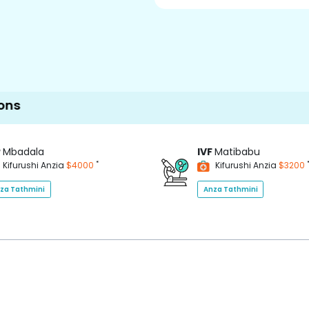
P
Mbadala
IVF
Matibabu
*
Kifurushi Anzia
$4000
Kifurushi Anzia
$3200
za Tathmini
Anza Tathmini