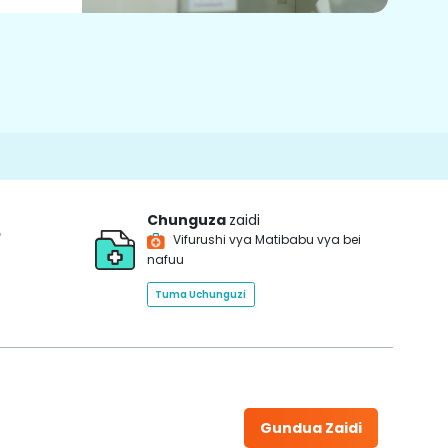
Chunguza
zaidi
*
Vifurushi vya Matibabu vya bei
nafuu
Tuma Uchunguzi
Gundua Zaidi