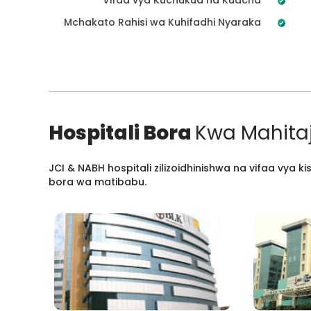
Mchakato Rahisi wa Kuhifadhi Nyaraka
Hospitali Bora
Kwa Mahitaj
JCI & NABH hospitali zilizoidhinishwa na vifaa vya
bora wa matibabu.