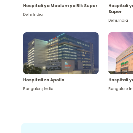
Hospitali ya Maalum ya Blk Super
Hospitali 
Super
Delhi
,
India
Delhi
,
India
Hospitali za Apollo
Hospitali y
Bangalore
,
India
Bangalore
,
In