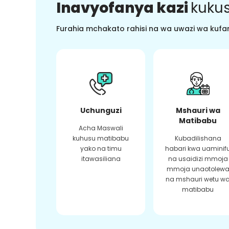
Inavyofanya kazi
kukus
Furahia mchakato rahisi na wa uwazi wa kufan
Uchunguzi
Mshauri wa
Matibabu
Acha Maswali
kuhusu matibabu
Kubadilishana
yako na timu
habari kwa uaminif
itawasiliana
na usaidizi mmoja
mmoja unaotolew
na mshauri wetu w
matibabu