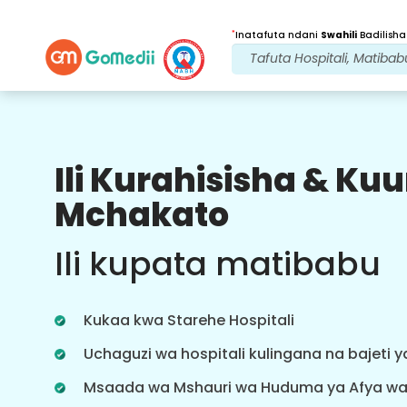
*
Inatafuta ndani
Swahili
Badilisha
Ili Kurahisisha & K
Faida Zetu
Mchakato
Programu ya
Lugha nyingi
Ili kupata matibabu
Msaada
Pakua programu yetu ya Lugha nyingi
ya GoMedii ambayo hukusaidia
Kukaa kwa Starehe Hospitali
kufuatilia na kufuatilia safari yako ya
matibabu vyema na kwa usahihi.
Uchaguzi wa hospitali kulingana na bajeti 
Msaada wa Mshauri wa Huduma ya Afya w