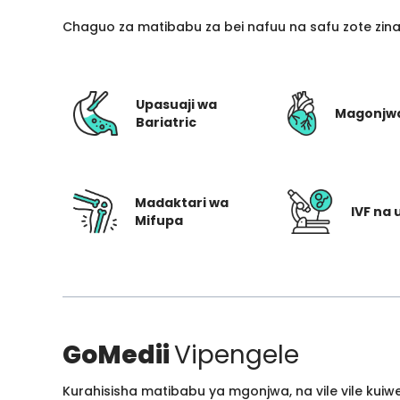
Chaguo za matibabu za bei nafuu na safu zote zin
Upasuaji wa
Magonjw
Bariatric
Madaktari wa
IVF na 
Mifupa
GoMedii
Vipengele
Kurahisisha matibabu ya mgonjwa, na vile vile kui