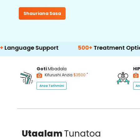
Shauriana Sasa
e Support
500+
Treatment Options
Goti
Mbadala
HI
*
Kifurushi Anzia
$3500
Anza Tathmini
An
Utaalam
Tunatoa