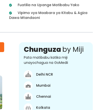
Fuatilia na Upange Matibabu Yako
Vipimo vya Maabara ya Kitabu & Agiza
Dawa Mtandaoni
Chunguza
by Miji
Pata matibabu katika miji
unayochagua na GoMedii
Delhi NCR
Mumbai
Chennai
Kolkata