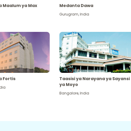
ya Maalum ya Max
Medanta Dawa
Gurugram
,
India
a Fortis
Taasisi ya Narayana ya Sayansi
ya Moyo
dia
Bangalore
,
India