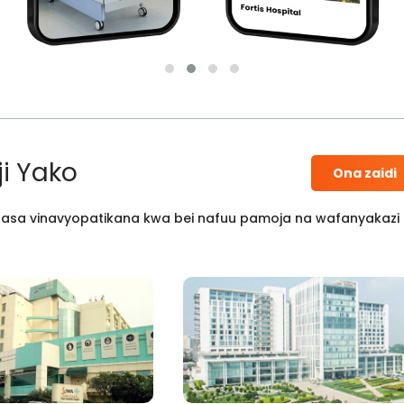
i Yako
Ona zaidi
 kisasa vinavyopatikana kwa bei nafuu pamoja na wafanyakazi