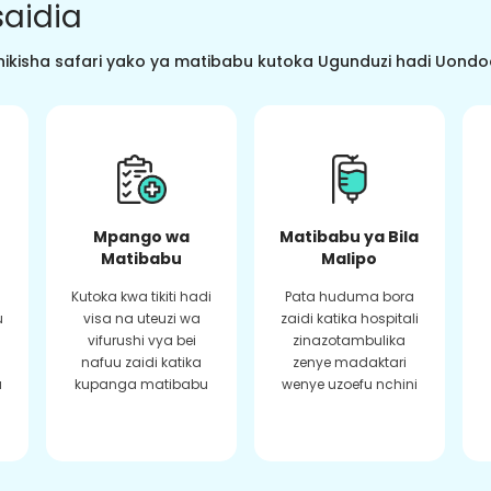
aidia
ikisha safari yako ya matibabu kutoka Ugunduzi hadi Uondoaj
Mpango wa
Matibabu ya Bila
Matibabu
Malipo
Kutoka kwa tikiti hadi
Pata huduma bora
u
visa na uteuzi wa
zaidi katika hospitali
vifurushi vya bei
zinazotambulika
a
nafuu zaidi katika
zenye madaktari
a
kupanga matibabu
wenye uzoefu nchini