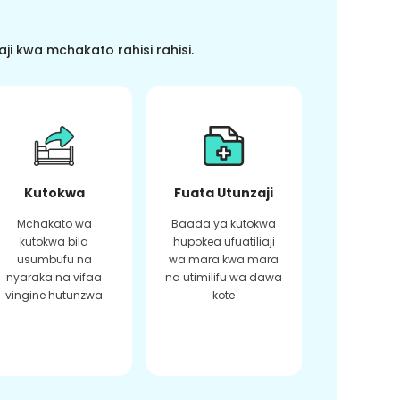
i kwa mchakato rahisi rahisi.
Kutokwa
Fuata Utunzaji
Mchakato wa
Baada ya kutokwa
kutokwa bila
hupokea ufuatiliaji
usumbufu na
wa mara kwa mara
nyaraka na vifaa
na utimilifu wa dawa
vingine hutunzwa
kote