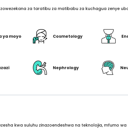
azowezekana za taratibu za matibabu za kuchagua zenye ubo
a ya moyo
Cosmetology
En
uzazi
Nephrology
Ne
wezesha kwa suluhu zinazoendeshwa na teknolojia, mfumo wa 