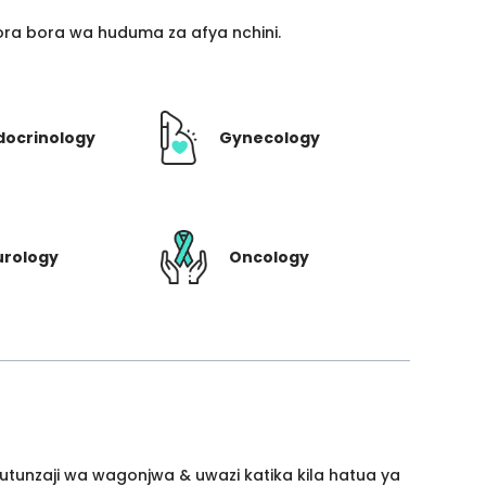
ra bora wa huduma za afya nchini.
docrinology
Gynecology
urology
Oncology
utunzaji wa wagonjwa & uwazi katika kila hatua ya