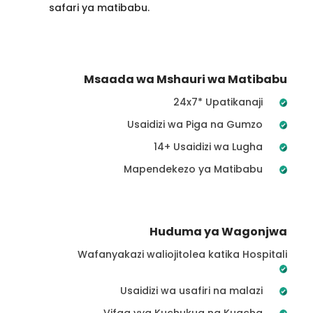
safari ya matibabu.
Msaada wa Mshauri wa Matibabu
24x7* Upatikanaji
Usaidizi wa Piga na Gumzo
14+ Usaidizi wa Lugha
Mapendekezo ya Matibabu
Huduma ya Wagonjwa
Wafanyakazi waliojitolea katika Hospitali
Usaidizi wa usafiri na malazi
Vifaa vya Kuchukua na Kuacha