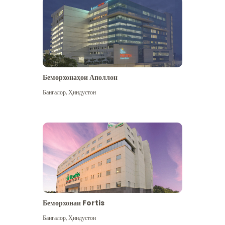
Беморхонаҳои Аполлон
Бангалор
,
Ҳиндустон
Бештар дидан
Беморхонаи Fortis
Бангалор
,
Ҳиндустон