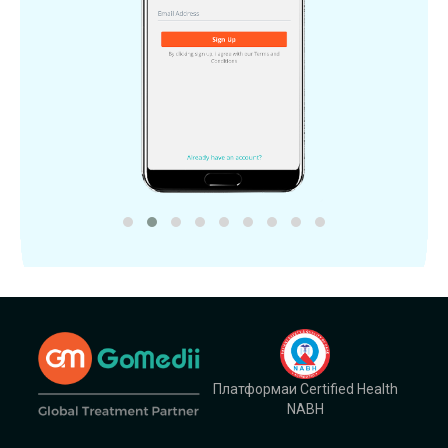
Платформаи Certified Health
NABH