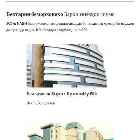
Беҳтарин беморхонаҳо
Барои ниёзҳои шумо
JCI & NABH беморхонаҳои аккредитатсияшуда бо таҷҳизоти муосир бо нархҳои
дастрас дар якҷоягӣ бо беҳтарин кормандони тиббӣ.
Беморхонаи Super Specialty Blk
Дехлй
,
Ҳиндустон