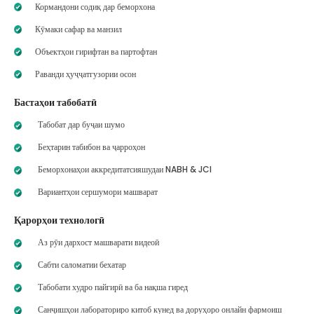
Кормандони содиқ дар беморхона
Кӯмаки сафар ва манзил
Объектҳои гирифтан ва партофтан
Раванди ҳуҷҷатгузории осон
Бастаҳои табобатӣ
Табобат дар буҷаи шумо
Беҳтарин табибон ва ҷарроҳон
Беморхонаҳои аккредитатсияшудаи NABH & JCI
Вариантҳои сершумори машварат
Қарорҳои технологӣ
Аз рӯи дархост машварати видеоӣ
Сабти саломатии бехатар
Табобати худро пайгирӣ ва ба нақша гиред
Санҷишҳои лабораториро китоб кунед ва доруҳоро онлайн фармоиш