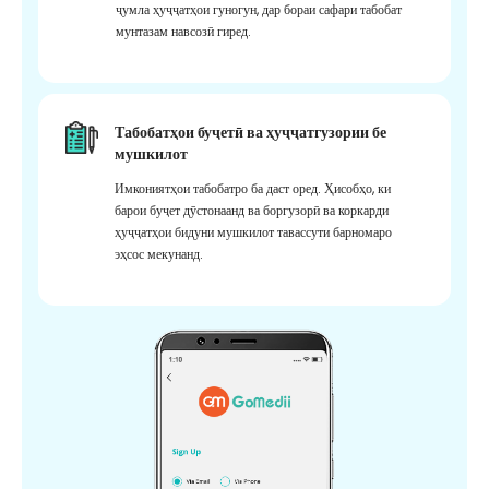
ҷумла ҳуҷҷатҳои гуногун, дар бораи сафари табобат
мунтазам навсозӣ гиред.
Табобатҳои буҷетӣ ва ҳуҷҷатгузории бе
мушкилот
Имкониятҳои табобатро ба даст оред. Ҳисобҳо, ки
барои буҷет дӯстонаанд ва боргузорӣ ва коркарди
ҳуҷҷатҳои бидуни мушкилот тавассути барномаро
эҳсос мекунанд.