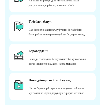
Аз чипта то раводид ва интихоби бастаҳои
дастрастарин дар банақшагирии табобат
Табобати бепул
Дар беморхонаҳои маъруфтарин бо табибони
ботаҷрибаи кишвар нигоҳубини беҳтарин гиред
Баровардани
Раванди озодкунии бе мушкилот бо ҳуҷҷатҳо ва
дигар иншоотҳо ғамхорӣ карда мешавад
Нигоҳубинро пайгирӣ кунед
Пас аз барканорӣ дар саросари ҷаҳон пайгирии
мунтазам ва иҷрои доруворӣ гирифта мешавад