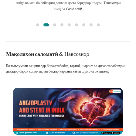
ҳатто пас аз табобат бо мо робитаи бузург доранд
Мақолаҳои саломатӣ
& Навсозиҳо
Бо маълумоти охирин дар бораи табобат, тартиб, шароит ва дигар талаботҳои
дахлдор барои солимтар ва беҳтар кардани ҳаёти шумо огоҳ шавед.