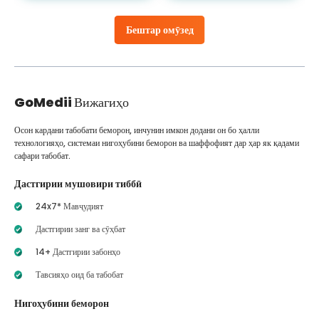
Бештар омӯзед
GoMedii
Вижагиҳо
Осон кардани табобати беморон, инчунин имкон додани он бо ҳалли
технологияҳо, системаи нигоҳубини беморон ва шаффофият дар ҳар як қадами
сафари табобат.
Дастгирии мушовири тиббӣ
24x7* Мавҷудият
Дастгирии занг ва сӯҳбат
14+ Дастгирии забонҳо
Тавсияҳо оид ба табобат
Нигоҳубини беморон