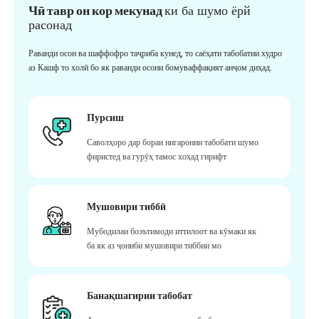
Чӣ тавр он кор мекунад
ки ба шумо ёрй
расонад
Раванди осон ва шаффофро таҷриба кунед, то саёҳати табобатии худро
аз Кашф то холӣ бо як раванди осони бомуваффақият анҷом диҳад.
Пурсиш
Саволҳоро дар бораи нигаронии табобати шумо
фиристед ва гурӯҳ тамос хоҳад гирифт
Мушовири тиббӣ
Мубодилаи боэътимоди иттилоот ва кӯмаки як
ба як аз ҷониби мушовири тиббии мо
Банақшагирии табобат