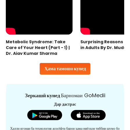
Metabolic Syndrome: Take
Surprising Reasons fo
Care of Your Heart (Part - 1) |
in Adults By Dr. Mudas
Dr. Ajay Kumar Sharma
Ҳама тамошо кунед
Зеркашӣ кунед
Барномаи GoMedii
Дар дастрас
Ҳалли ягонаи ба технология асосёфта барои ҳама ниёзҳои тиббии шумо бо