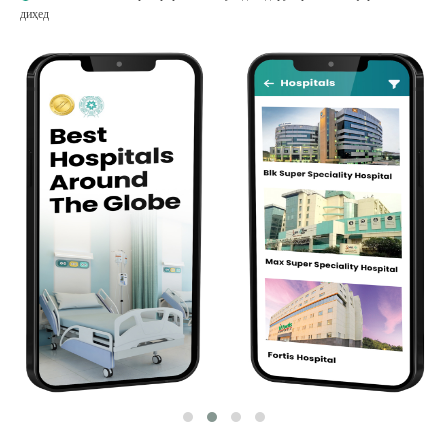
диҳед