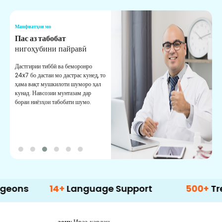
Манфиатҳои мо
М
Мушовири тиббӣ
Ёрӣ
В
М
Аз мушовирони тиббии ботаҷрибаи
мо мунтазам дастгирӣ гиред. Ба
М
шумо маслиҳат ва роҳнамоии
б
беҳтарин медиҳад.
д
б
14+
Language Support
500+
Treatment