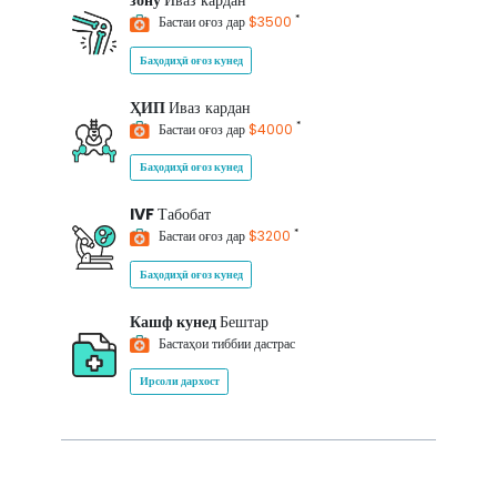
зону
Иваз кардан
*
Бастаи оғоз дар
$3500
Баҳодиҳӣ оғоз кунед
ҲИП
Иваз кардан
*
Бастаи оғоз дар
$4000
Баҳодиҳӣ оғоз кунед
IVF
Табобат
*
Бастаи оғоз дар
$3200
Баҳодиҳӣ оғоз кунед
Кашф кунед
Бештар
Бастаҳои тиббии дастрас
Ирсоли дархост