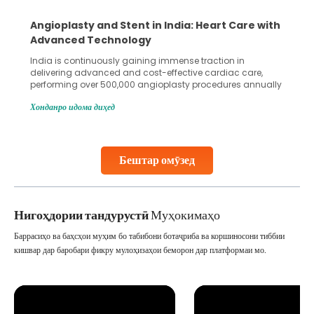
Angioplasty and Stent in India: Heart Care with
Advanced Technology
India is continuously gaining immense traction in
delivering advanced and cost-effective cardiac care,
performing over 500,000 angioplasty procedures annually
with a success rate exceeding 90%. Patients across the
Хонданро идома диҳед
globe are searching for treatments like angioplasty and
stent placement in Indian hospitals, owing to the
combination of high-quality care and affordability.
Studies, such as one published
Бештар омӯзед
Continue Reading
Нигоҳдории тандурустӣ
Муҳокимаҳо
Баррасиҳо ва баҳсҳои муҳим бо табибони ботаҷриба ва коршиносони тиббии
кишвар дар баробари фикру мулоҳизаҳои беморон дар платформаи мо.