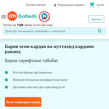
shopping_cart
Тартиби пайгирӣ
Воридшавии шарикон
Ароба
menu
Даромад
*
Ҷустуҷӯ дар
Tajik
Забонро аз боло иваз кунед.
Барои осон кардан ва муттаҳид кардани
раванд
Барои гирифтани табобат
Истгоҳи бароҳат дар беморхона
Интихоби беморхона мувофиқи буҷаи шумо
Дастгирии ҳама вақт дар соҳаи тандурустӣ
Ҳоло машварат кунед