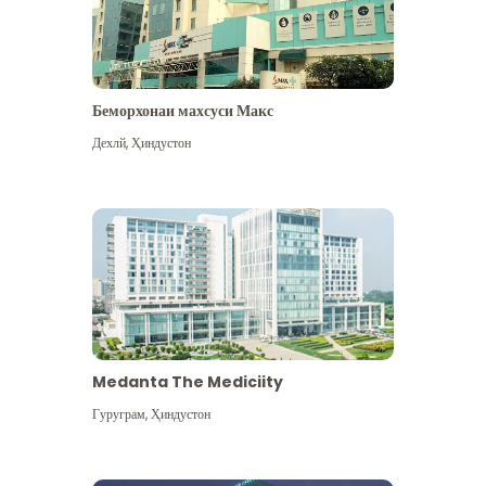
Беморхонаи махсуси Макс
Дехлй
,
Ҳиндустон
Medanta The Mediciity
Гуруграм
,
Ҳиндустон