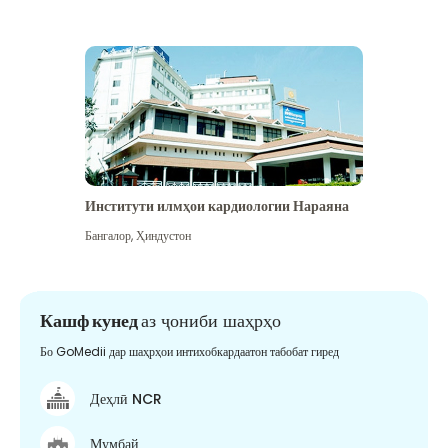
Институти илмҳои кардиологии Нараяна
Бангалор
,
Ҳиндустон
Кашф кунед
аз ҷониби шаҳрҳо
Бо GoMedii дар шаҳрҳои интихобкардаатон табобат гиред
Деҳлӣ NCR
Мумбай