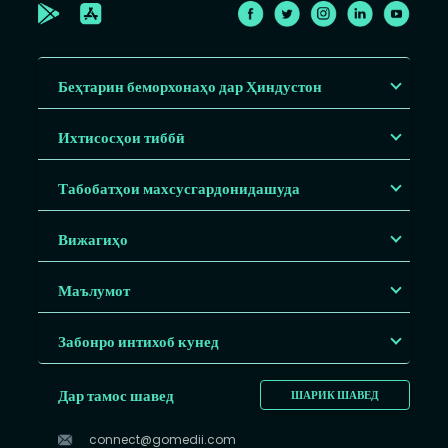
Беҳтарин беморхонаҳо дар Ҳиндустон
Ихтисосҳои тиббӣ
Табобатҳои махсусгардонидашуда
Вижагиҳо
Маълумот
Забонро интихоб кунед
Дар тамос шавед
ШАРИК ШАВЕД
connect@gomedii.com