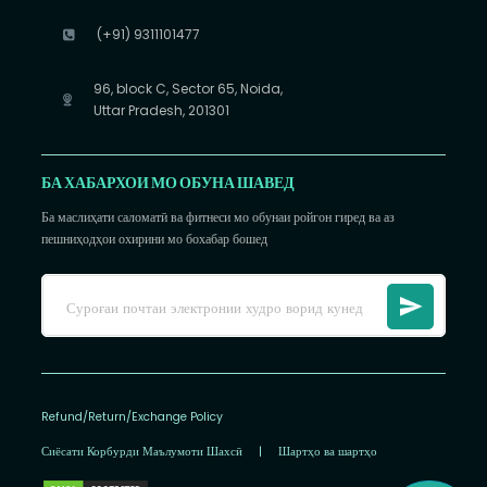
(+91) 9311101477
96, block C, Sector 65, Noida,
Uttar Pradesh, 201301
БА ХАБАРХОИ МО ОБУНА ШАВЕД
Ба маслиҳати саломатӣ ва фитнеси мо обунаи ройгон гиред ва аз
пешниҳодҳои охирини мо бохабар бошед
Refund/Return/Exchange Policy
Сиёсати Корбурди Маълумоти Шахсӣ
|
Шартҳо ва шартҳо