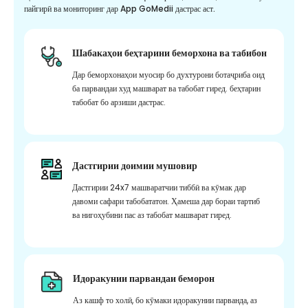
пайгирӣ ва мониторинг дар App GoMedii дастрас аст.
Шабакаҳои беҳтарини беморхона ва табибон
Дар беморхонаҳои муосир бо духтурони ботаҷриба оид
ба парвандаи худ машварат ва табобат гиред. беҳтарин
табобат бо арзиши дастрас.
Дастгирии доимии мушовир
Дастгирии 24x7 машваратчии тиббӣ ва кӯмак дар
давоми сафари табобататон. Ҳамеша дар бораи тартиб
ва нигоҳубини пас аз табобат машварат гиред.
Идоракунии парвандаи беморон
Аз кашф то холӣ, бо кӯмаки идоракунии парванда, аз