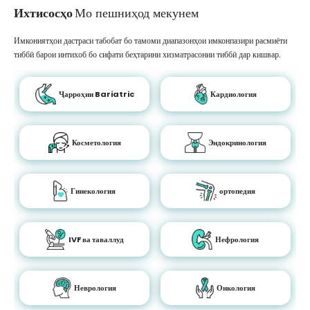
Ихтисосҳо
Мо пешниҳод мекунем
Имкониятҳои дастраси табобат бо тамоми диапазонҳои имконпазири расмиёти
тиббӣ барои интихоб бо сифати беҳтарини хизматрасонии тиббӣ дар кишвар.
Ҷарроҳии Bariatric
Кардиология
Косметология
Эндокринология
Гинекология
ортопедия
IVF ва таваллуд
Нефрология
Неврология
Онкология