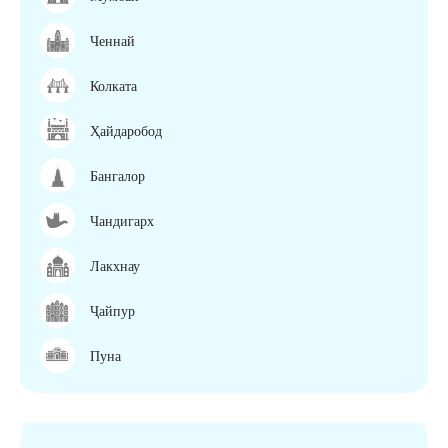
Ченнай
Колката
Ҳайдаробод
Бангалор
Чандигарх
Лакхнау
Ҷайпур
Пуна