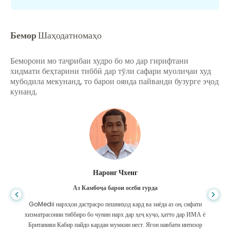
Бемор
Шаҳодатномаҳо
Беморони мо таҷрибаи худро бо мо дар гирифтани
хидмати беҳтарини тиббӣ дар тӯли сафари муолиҷаи худ
мубодила мекунанд, то барои оянда пайванди бузурге эҷод
кунанд.
Шандха Дас
Аз Бангладеш барои гастроэнтерология
Ман ба писарам ва дастаи олиҷаноби GoMedii, ки дар сафари ман аз
Бангладеш ба Ҳиндустон барои табобат ба ман кӯмак карданд, ташаккур
гуфтам. Мо дар интихоби GoMedii интихоби дуруст кардем. Онҳо