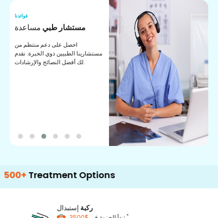
نا
فوائدنا
ت
مستشار طبي
مساعدة
ت
احصل على دعم منتظم من
مستشارينا الطبيين ذوي الخبرة. نقدم
ا
لك أفضل النصائح والإرشادات.
ي
ة
reatment Options
ركبة
إستبدال
*
$3500
تبدأ الحزمة في