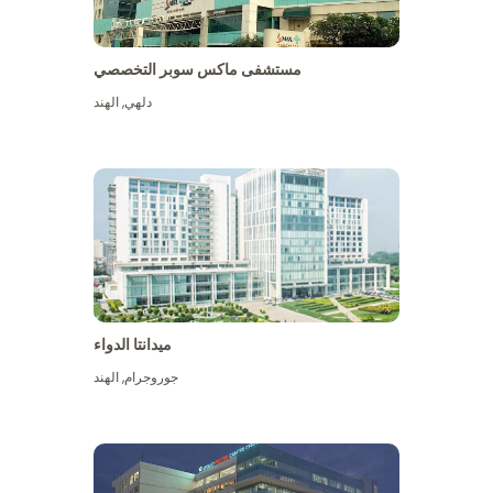
مستشفى ماكس سوبر التخصصي
دلهي
,
الهند
ميدانتا الدواء
جوروجرام
,
الهند