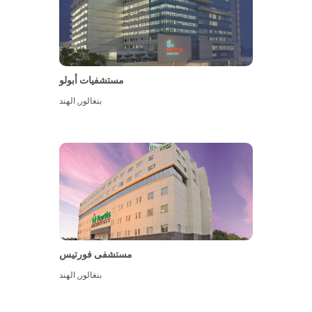
مستشفيات أبولو
بنغالور
,
الهند
عرض المزيد
مستشفى فورتيس
بنغالور
,
الهند