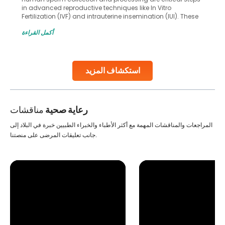
in advanced reproductive techniques like In Vitro
Fertilization (IVF) and intrauterine insemination (IUI). These
methods enable medical professionals to tackle fertility
أكمل القراءة
challenges and help couples achieve their dream of
parenthood. Skilled technicians collect sperm using
specialized procedures to ensure optimal quality. Once
collected, they process the
استكشاف المزيد
Continue Reading
رعاية صحية
مناقشات
المراجعات والمناقشات المهمة مع أكثر الأطباء والخبراء الطبيين خبرة في البلاد إلى
جانب تعليقات المرضى على منصتنا.