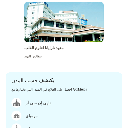
معهد نارايانا لعلوم القلب
بنغالور
,
الهند
يكتشف
حسب المدن
احصل على العلاج في المدن التي تختارها مع GoMedii
دلهي إن سي آر
مومباي