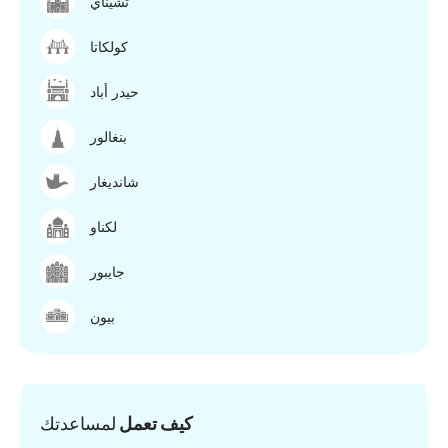
تشيناي
كولكاتا
حيدر أباد
بنغالور
شانديغار
لكناو
جايبور
بيون
كيف تعمل
لمساعدتك