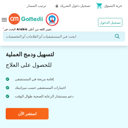
shopping_cart
عربة التسوق
تسجيل دخول الشريك
ترتيب المسار
menu
تسجيل الدخول
*
تغيير اللغة من أعلى.
Arabic
البحث في
لتسهيل ودمج العملية
للحصول على العلاج
إقامة مريحة في المستشفى
اختيارات المستشفى حسب ميزانيتك
دعم مستشار الرعاية الصحية طوال الوقت
استشر الآن