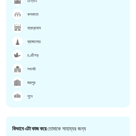
চেন্নাই
কলকাতা
হায়দ্রাবাদ
ব্যাঙ্গালোর
চণ্ডীগড়
লখনউ
জয়পুর
পুনে
কিভাবে এটা কাজ করে
তোমাকে সাহায্যর জন্য