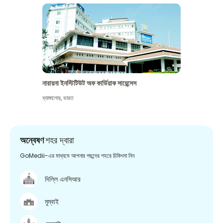
নারায়না ইনস্টিটিউট অফ কার্ডিয়াক সায়েন্সেস
ব্যাঙ্গালোর
,
ভারত
অন্বেষণ
শহর দ্বারা
GoMedii-এর মাধ্যমে আপনার পছন্দের শহরে চিকিৎসা নিন
দিল্লি এনসিআর
মুম্বাই