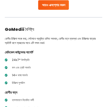
আরও এক্সপ্লোর করুন
GoMedii
বৈশিষ্ট্য
রোগীর চিকিত্সা সহজ করা, সেইসাথে প্রযুক্তি চালিত সমাধান, রোগীর যত্ন ব্যবস্থা এবং চিকিত্সার যাত্রার
প্রতিটি ধাপে স্বচ্ছতার সাথে এটি সক্ষম করা।
মেডিকেল কাউন্সেলর সাপোর্ট
24x7* উপস্থিতি
কল এবং চ্যাট সমর্থন
14+ ভাষা সমর্থন
চিকিত্সা সুপারিশ
রোগীর যত্ন
হাসপাতালে নিবেদিত কর্মী