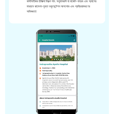
কাস্টমাইজড চিকিত্সা বিকল্প পান. অনুমানগুলি যা বাজেট-বান্ধব এবং অ্যাপের
মাধ্যমে ঝামেলা-মুক্ত ডকুমেন্টেশন আপলোড এবং প্রক্রিয়াকরণের
অভিজ্ঞতা।