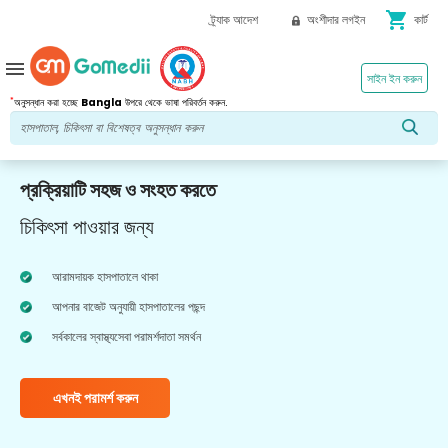
shopping_cart
ট্র্যাক আদেশ
অংশীদার লগইন
কার্ট
menu
সাইন ইন করুন
*
অনুসন্ধান করা হচ্ছে
Bangla
উপরে থেকে ভাষা পরিবর্তন করুন.
প্রক্রিয়াটি সহজ ও সংহত করতে
চিকিৎসা পাওয়ার জন্য
আরামদায়ক হাসপাতালে থাকা
আপনার বাজেট অনুযায়ী হাসপাতালের পছন্দ
সর্বকালের স্বাস্থ্যসেবা পরামর্শদাতা সমর্থন
এখনই পরামর্শ করুন