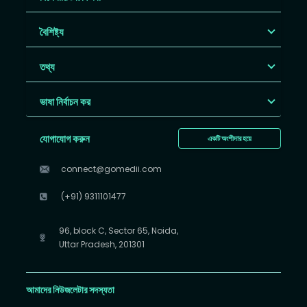
বৈশিষ্ট্য
তথ্য
ভাষা নির্বাচন কর
যোগাযোগ করুন
একটি অংশীদার হয়ে
connect@gomedii.com
(+91) 9311101477
96, block C, Sector 65, Noida,
Uttar Pradesh, 201301
আমাদের নিউজলেটার সদস্যতা