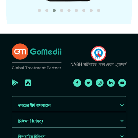
NABH সার্টিফাইড হেলথ কেয়ার প্ল্যাটফর্ম
ভারতের শীর্ষ হাসপাতাল
চিকিৎসা বিশেষত্ব
বিশেষায়িত চিকিৎসা