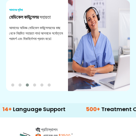
আমাদের সুবিধা
আম
মেডিকেল কাউন্সেলর
সহায়তা
অ
আমাদের অভিজ্ঞ মেডিকেল কাউন্সেলরদের কাছ
ভা
থেকে নিয়মিত সহায়তা পান। আপনাকে সর্বোত্তম
চি
পরামর্শ এবং দিকনির্দেশনা প্রদান করে।
ডা
nguage Support
500+
Treatment Options
হাঁটু
প্রতিস্থাপন
*
প্যাকেজ শুরু
$3500