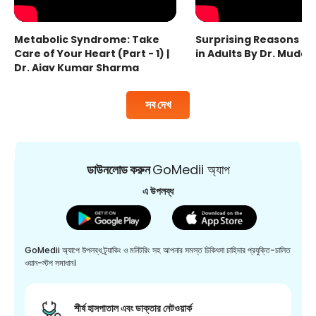
Metabolic Syndrome: Take
Surprising Reasons fo
Care of Your Heart (Part - 1) |
in Adults By Dr. Mudas
Dr. Ajay Kumar Sharma
সব দেখ
ডাউনলোড করুন
GoMedii অ্যাপ
এ উপলব্ধ
GoMedii অ্যাপে উপলব্ধ ট্র্যাকিং ও মনিটরিং সহ আপনার সমস্ত চিকিৎসা চাহিদার প্রযুক্তি-চালিত
ওয়ান-স্টপ সমাধান।
শীর্ষ হাসপাতাল এবং ডাক্তার নেটওয়ার্ক