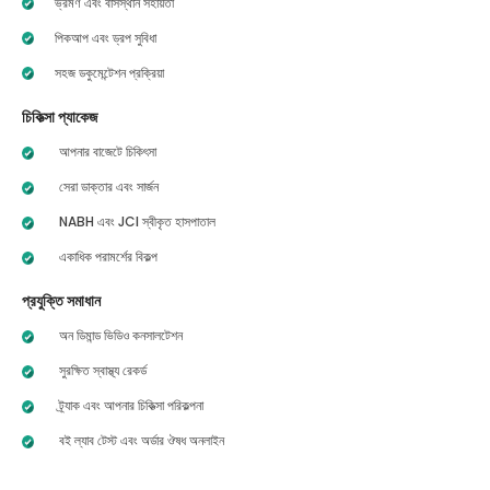
ভ্রমণ এবং বাসস্থান সহায়তা
পিকআপ এবং ড্রপ সুবিধা
সহজ ডকুমেন্টেশন প্রক্রিয়া
চিকিত্সা প্যাকেজ
আপনার বাজেটে চিকিৎসা
সেরা ডাক্তার এবং সার্জন
NABH এবং JCI স্বীকৃত হাসপাতাল
একাধিক পরামর্শের বিকল্প
প্রযুক্তি সমাধান
অন ডিমান্ড ভিডিও কনসালটেশন
সুরক্ষিত স্বাস্থ্য রেকর্ড
ট্র্যাক এবং আপনার চিকিত্সা পরিকল্পনা
বই ল্যাব টেস্ট এবং অর্ডার ঔষধ অনলাইন