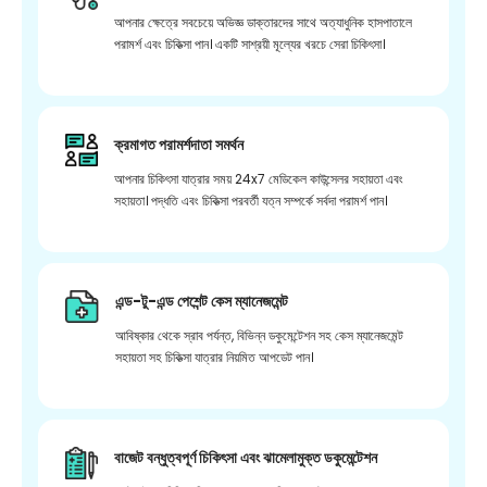
আপনার ক্ষেত্রে সবচেয়ে অভিজ্ঞ ডাক্তারদের সাথে অত্যাধুনিক হাসপাতালে
পরামর্শ এবং চিকিত্সা পান। একটি সাশ্রয়ী মূল্যের খরচে সেরা চিকিৎসা।
ক্রমাগত পরামর্শদাতা সমর্থন
আপনার চিকিৎসা যাত্রার সময় 24x7 মেডিকেল কাউন্সেলর সহায়তা এবং
সহায়তা। পদ্ধতি এবং চিকিত্সা পরবর্তী যত্ন সম্পর্কে সর্বদা পরামর্শ পান।
এন্ড-টু-এন্ড পেশেন্ট কেস ম্যানেজমেন্ট
আবিষ্কার থেকে স্রাব পর্যন্ত, বিভিন্ন ডকুমেন্টেশন সহ কেস ম্যানেজমেন্ট
সহায়তা সহ চিকিত্সা যাত্রার নিয়মিত আপডেট পান।
বাজেট বন্ধুত্বপূর্ণ চিকিৎসা এবং ঝামেলামুক্ত ডকুমেন্টেশন