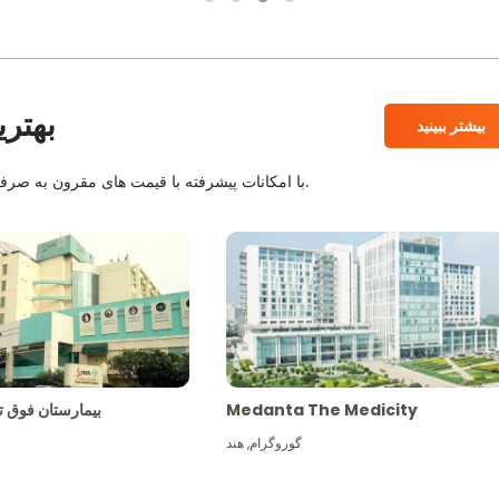
بهتری
بیشتر ببینید
بیمارستان های معتبر JCI و NABH با امکانات پیشرفته با قیمت های مقرون به صرفه همراه با بهترین کادر پزشکی.
Medanta The Medicity
بیمارستان فو
گوروگرام
,
هند