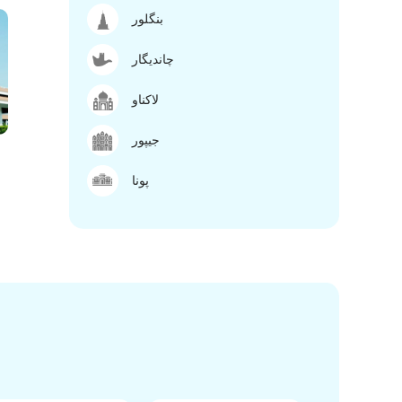
بنگلور
چاندیگار
لاکناو
جیپور
پونا