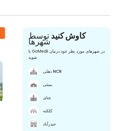
کاوش کنید
توسط
شهرها
با GoMedii در شهرهای مورد نظر خود درمان
شوید
دهلی NCR
بمبئی
چنای
کلکته
حیدرآباد