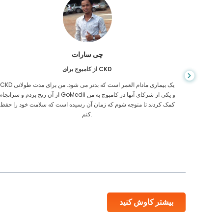
چی سارات
از کامبوج برای CKD
، وقتی
CKD یک بیماری مادام العمر است که بدتر می شود. من برای مدت طولانی
ی رفتن
از آن رنج بردم و سرانجام GoMedii و یکی از شرکای آنها در کامبوج به م
یکی از
کمک کردند تا متوجه شوم که زمان آن رسیده است که سلامت خود را حفظ
کنم.
بیشتر کاوش کنید