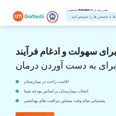
*
تغییر زبان از بالا
Persian
جستجو در
مزایای ما
رای سهولت و ادغام فرآیند
بعد از درمان
پیگیری
مراقبت
رای به دست آوردن درمان
با تیم ما که همیشه به مشکلات شما رسیدگی می
کند، پشتیبانی پزشکی و بیمار را 24x7 دریافت
اقامت راحت در بیمارستان
کنید. به روز رسانی منظم در مورد نیازهای درمانی
شما.
انتخاب بیمارستان بر اساس بودجه شما
پشتیبانی تمام وقت مشاور مراقبت های بهداشتی