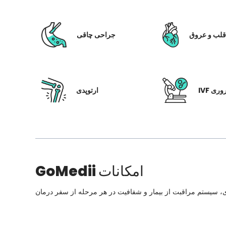
لب و عروق
جراحی چاقی
 باروری
ارتوپدی
امکانات
GoMedii