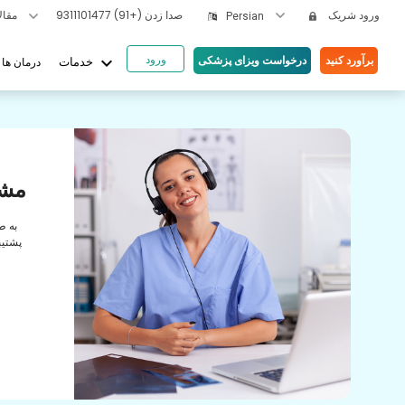
ورود شریک
صدا زدن
(+91) 9311101477
مقالات بهداشتی
Persian
ورود
keyboard_arrow_down
برآورد کنید
درخواست ویزای پزشکی
درمان ها
خدمات
یای ما
ها
مشا
رابطه
به ط
راقبت
پشتیب