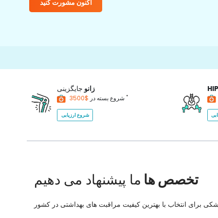
اکنون مشورت کنید
15000+
HI
زانو
جایگزینی
*
$3500
شروع بسته در
بی
شروع ارزیابی
تخصص ها
ما پیشنهاد می دهیم