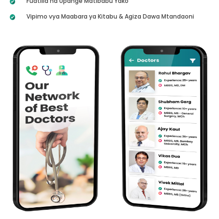
Fuatilia na Upange Matibabu Yako
Vipimo vya Maabara ya Kitabu & Agiza Dawa Mtandaoni