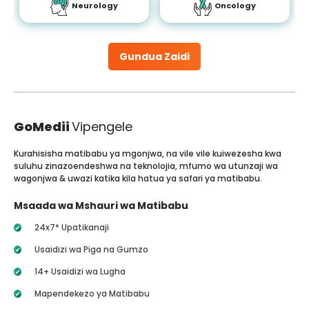
Neurology
Oncology
Gundua Zaidi
GoMedii
Vipengele
Kurahisisha matibabu ya mgonjwa, na vile vile kuiwezesha kwa
suluhu zinazoendeshwa na teknolojia, mfumo wa utunzaji wa
wagonjwa & uwazi katika kila hatua ya safari ya matibabu.
Msaada wa Mshauri wa Matibabu
24x7* Upatikanaji
Usaidizi wa Piga na Gumzo
14+ Usaidizi wa Lugha
Mapendekezo ya Matibabu