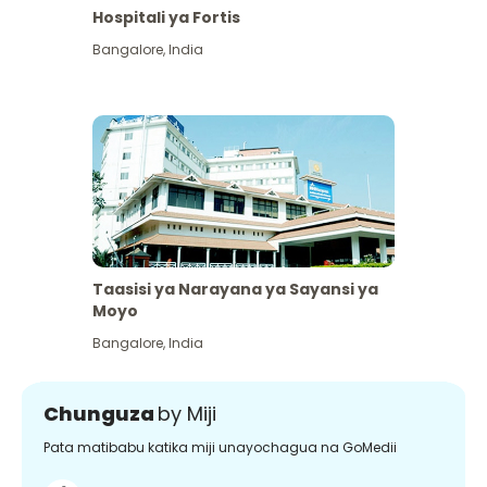
Hospitali ya Fortis
Bangalore
,
India
Taasisi ya Narayana ya Sayansi ya
Moyo
Bangalore
,
India
Chunguza
by Miji
Pata matibabu katika miji unayochagua na GoMedii