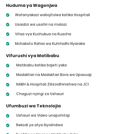
Huduma ya Wagonjwa
Wafanyakazi waliojitolea katika Hospitali
Usaidizi wa usafiri na malazi
Vifaa vya Kuchukua na Kuacha
Mchakato Rahisi wa Kuhifadhi Nyaraka
Vifurushi vya Matibabu
Matibabu katika bajeti yako
Madaktari na Madaktari Bora wa Upasuaji
NABH & Hospitali Zilizoidhinishwa na JCI
Chaguzi nyingi za Ushauri
Ufumbuzi wa Teknolojia
Ushauri wa Video unapohitaji
Rekodi ya afya iliyolindwa