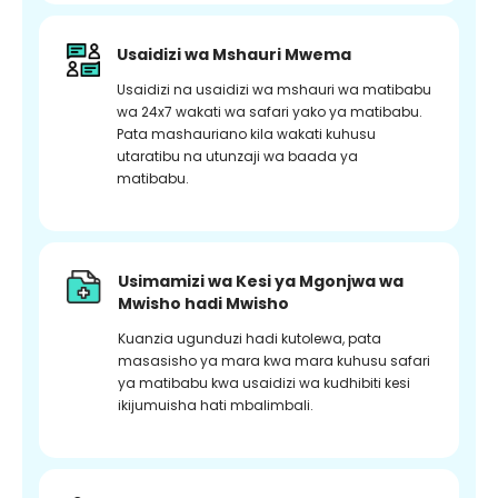
Usaidizi wa Mshauri Mwema
Usaidizi na usaidizi wa mshauri wa matibabu
wa 24x7 wakati wa safari yako ya matibabu.
Pata mashauriano kila wakati kuhusu
utaratibu na utunzaji wa baada ya
matibabu.
Usimamizi wa Kesi ya Mgonjwa wa
Mwisho hadi Mwisho
Kuanzia ugunduzi hadi kutolewa, pata
masasisho ya mara kwa mara kuhusu safari
ya matibabu kwa usaidizi wa kudhibiti kesi
ikijumuisha hati mbalimbali.