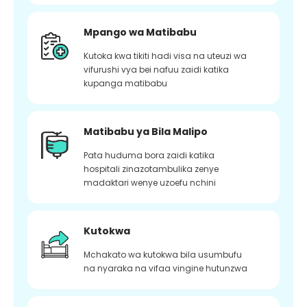
Mpango wa Matibabu
Kutoka kwa tikiti hadi visa na uteuzi wa
vifurushi vya bei nafuu zaidi katika
kupanga matibabu
Matibabu ya Bila Malipo
Pata huduma bora zaidi katika
hospitali zinazotambulika zenye
madaktari wenye uzoefu nchini
Kutokwa
Mchakato wa kutokwa bila usumbufu
na nyaraka na vifaa vingine hutunzwa