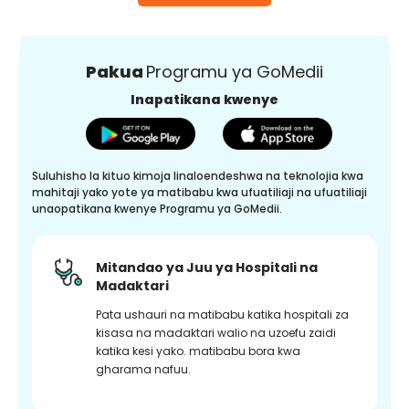
Pakua
Programu ya GoMedii
Inapatikana kwenye
Suluhisho la kituo kimoja linaloendeshwa na teknolojia kwa
mahitaji yako yote ya matibabu kwa ufuatiliaji na ufuatiliaji
unaopatikana kwenye Programu ya GoMedii.
Mitandao ya Juu ya Hospitali na
Madaktari
Pata ushauri na matibabu katika hospitali za
kisasa na madaktari walio na uzoefu zaidi
katika kesi yako. matibabu bora kwa
gharama nafuu.