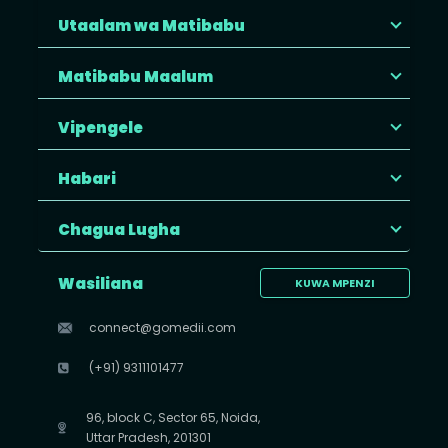
Utaalam wa Matibabu
Matibabu Maalum
Vipengele
Habari
Chagua Lugha
Wasiliana
KUWA MPENZI
connect@gomedii.com
(+91) 9311101477
96, block C, Sector 65, Noida,
Uttar Pradesh, 201301