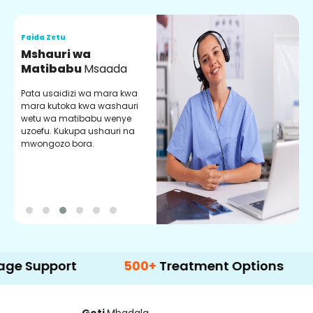
Faida Zetu
F
Mshauri wa
V
Matibabu
Msaada
U
Pata usaidizi wa mara kwa
U
mara kutoka kwa washauri
m
wetu wa matibabu wenye
z
uzoefu. Kukupa ushauri na
w
mwongozo bora.
b
port
500+
Treatment Options