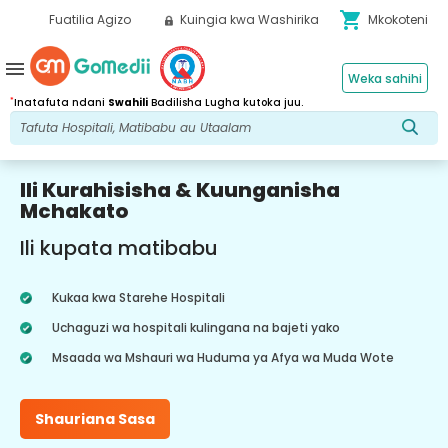
shopping_cart
Fuatilia Agizo
Kuingia kwa Washirika
Mkokoteni
menu
Weka sahihi
*
Inatafuta ndani
Swahili
Badilisha Lugha kutoka juu.
Ili Kurahisisha & Kuunganisha
Mchakato
Ili kupata matibabu
Kukaa kwa Starehe Hospitali
Uchaguzi wa hospitali kulingana na bajeti yako
Msaada wa Mshauri wa Huduma ya Afya wa Muda Wote
Shauriana Sasa