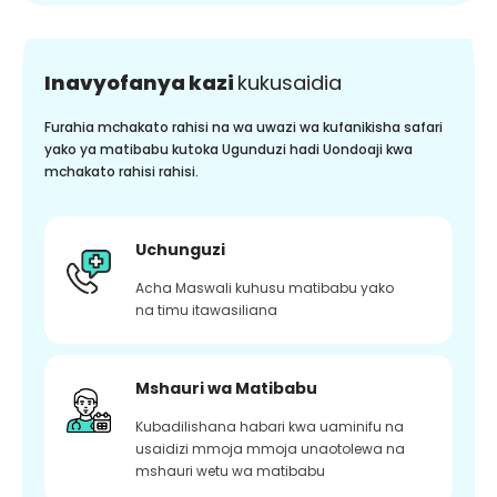
Inavyofanya kazi
kukusaidia
Furahia mchakato rahisi na wa uwazi wa kufanikisha safari
yako ya matibabu kutoka Ugunduzi hadi Uondoaji kwa
mchakato rahisi rahisi.
Uchunguzi
Acha Maswali kuhusu matibabu yako
na timu itawasiliana
Mshauri wa Matibabu
Kubadilishana habari kwa uaminifu na
usaidizi mmoja mmoja unaotolewa na
mshauri wetu wa matibabu