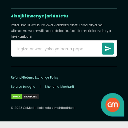
Jisajili kwenye jarida letu
Pata usajili wa bure kwa kidokezo chetu cha afya na
utimamu wa mwili na endelea kufuatilia matoleo yetu ya
hivi karibuni
Refund/Return/Exchange Policy
Sera ya faragha
|
Sheria na Masharti
© 2023 GoMedii. Haki zote zimehifadhiwa