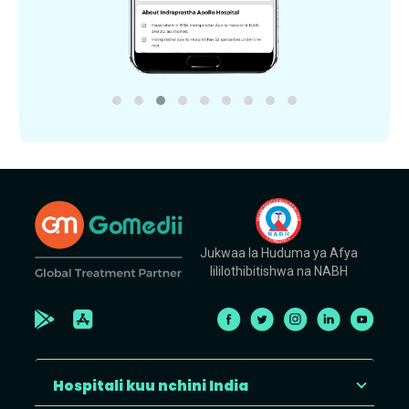
Jukwaa la Huduma ya Afya
lililothibitishwa na NABH
Hospitali kuu nchini India