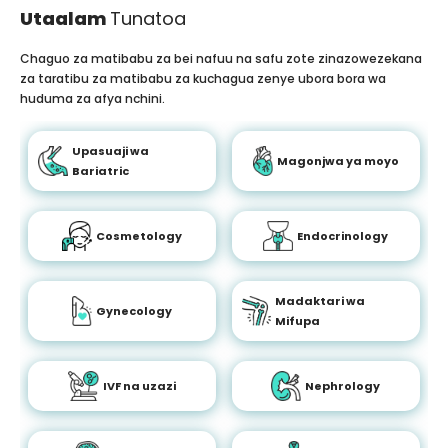
Utaalam
Tunatoa
Chaguo za matibabu za bei nafuu na safu zote zinazowezekana
za taratibu za matibabu za kuchagua zenye ubora bora wa
huduma za afya nchini.
Upasuaji wa
Magonjwa ya moyo
Bariatric
Cosmetology
Endocrinology
Madaktari wa
Gynecology
Mifupa
IVF na uzazi
Nephrology