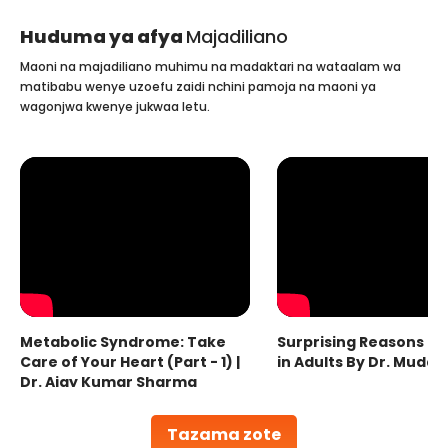
Huduma ya afya
Majadiliano
Maoni na majadiliano muhimu na madaktari na wataalam wa
matibabu wenye uzoefu zaidi nchini pamoja na maoni ya
wagonjwa kwenye jukwaa letu.
Metabolic Syndrome: Take
Surprising Reasons fo
Care of Your Heart (Part - 1) |
in Adults By Dr. Mudas
Dr. Ajay Kumar Sharma
Tazama zote