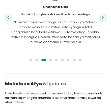
Shandha Das
Kutoka Bangladesh kwa Gastroenterology
Nimemshukuru mwanangu na timu mahiri ya GoMedii
ambao walinisaidia katika safari yangu kutoka
Bangladesh hadi India kutibiwa. Tulifanya chaguo sahihi
katika kuchagua GoMedii. Wao hata baada ya matibabu
huweka dhamana kubwa na sisi
Makala za Afya
& Updates
Pata taarifa za hivi punde kuhusu matibabu, taratibu, masharti
na mahitaji mengine muhimu ili kufanya maisha yako kuwa na
afya na bora.