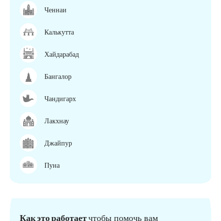
Ченнаи
Калькутта
Хайдарабад
Бангалор
Чандигарх
Лакхнау
Джайпур
Пуна
Как это работает
чтобы помочь вам