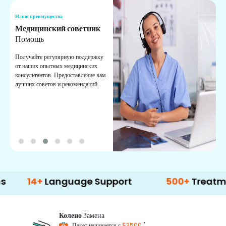
Наши преимущества
Н
Медицинский советник
О
Помощь
К
Получайте регулярную поддержку
О
от наших опытных медицинских
с
консультантов. Предоставление вам
п
лучших советов и рекомендаций.
в
о
4+
Language Support
500+
Treatment Opt
Колено
Замена
*
Пакет начинается с
$3500