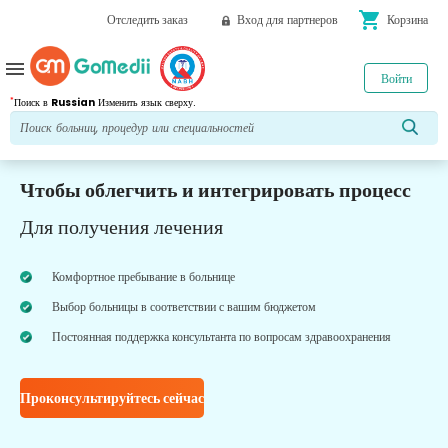
shopping_cart
Отследить заказ
Вход для партнеров
Корзина
menu
Войти
*
Поиск в
Russian
Изменить язык сверху.
Чтобы облегчить и интегрировать процесс
Для получения лечения
Комфортное пребывание в больнице
Выбор больницы в соответствии с вашим бюджетом
Постоянная поддержка консультанта по вопросам здравоохранения
Проконсультируйтесь сейчас