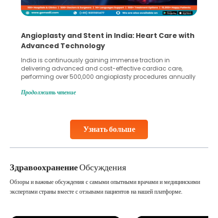
Angioplasty and Stent in India: Heart Care with
Advanced Technology
India is continuously gaining immense traction in
delivering advanced and cost-effective cardiac care,
performing over 500,000 angioplasty procedures annually
with a success rate exceeding 90%. Patients across the
Продолжить чтение
globe are searching for treatments like angioplasty and
stent placement in Indian hospitals, owing to the
combination of high-quality care and affordability.
Studies, such as one published
Узнать больше
Continue Reading
Здравоохранение
Обсуждения
Обзоры и важные обсуждения с самыми опытными врачами и медицинскими
экспертами страны вместе с отзывами пациентов на нашей платформе.