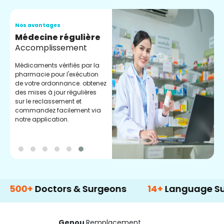
Nos avantages
N
Médecine régulière
S
Accomplissement
D
s
Médicaments vérifiés par la
g
pharmacie pour l'exécution
c
de votre ordonnance. obtenez
l
des mises à jour régulières
sur le reclassement et
commandez facilement via
notre application.
Doctors & Surgeons
14+
Language Support
Genou
Remplacement