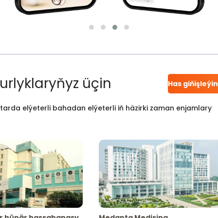
urlyklaryňyz üçin
Has giňişleýi
atarda elýeterli bahadan elýeterli iň häzirki zaman enjamlary
r hünär hassahanasy
Medanta Medisina