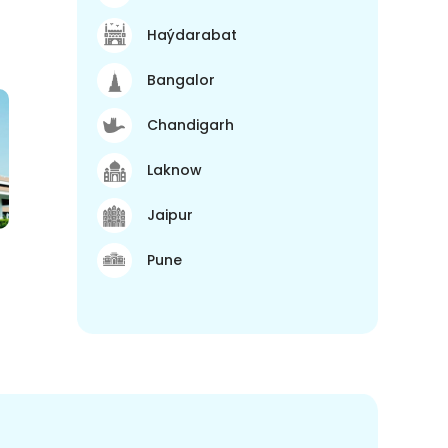
Haýdarabat
Bangalor
Chandigarh
Laknow
Jaipur
Pune