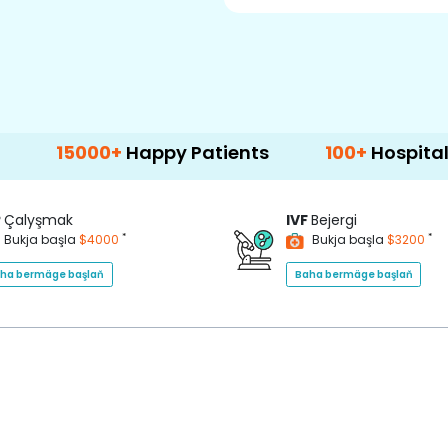
000+
Happy Patients
100+
Hospitals & Clinic
P
Çalyşmak
IVF
Bejergi
*
*
Bukja başla
$4000
Bukja başla
$3200
ha bermäge başlaň
Baha bermäge başlaň