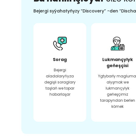
Bejergi syýahatyňyzy “Discovery” -den “Dischar
Sorag
Lukmançylyk
geňeşçisi
Bejergi
aladalaryňyza
Ygtybarly magluma
degişli soraglary
alyşmak we
taşlaň we topar
lukmançylyk
habarlaşar
geňeşçimiz
tarapyndan berlen
kömek