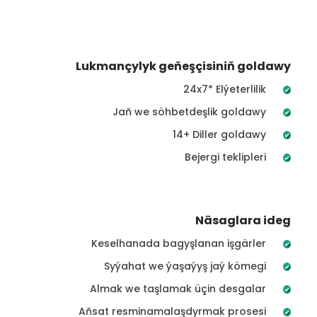
Lukmançylyk geňeşçisiniň goldawy
24x7* Elýeterlilik
Jaň we söhbetdeşlik goldawy
14+ Diller goldawy
Bejergi teklipleri
Näsaglara ideg
Keselhanada bagyşlanan işgärler
Syýahat we ýaşaýyş jaý kömegi
Almak we taşlamak üçin desgalar
Aňsat resminamalaşdyrmak prosesi