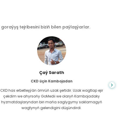
raýyş tejribesini biziň bilen paýlaşýarlar.
Çaý Sarath
CKD üçin Kambojadan
CKD has erbetleşýän ömrüň uzak şertidir. Uzak wagtlap ejir
Du
çekdim we ahyrsoňy GoMedii we olaryň Kambojadaky
bilm
hyzmatdaşlaryndan biri maňa saglygymy saklamagyň
meniň g
wagtynyň gelendigini düşündirdi.
näme