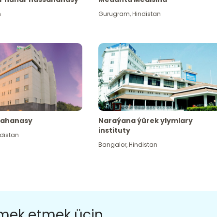
n
Gurugram
,
Hindistan
sahanasy
Naraýana ýürek ylymlary
instituty
distan
Bangalor
,
Hindistan
ömek etmek üçin