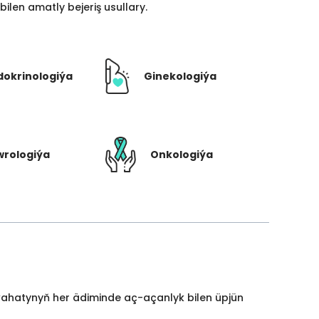
len amatly bejeriş usullary.
dokrinologiýa
Ginekologiýa
rologiýa
Onkologiýa
yýahatynyň her ädiminde aç-açanlyk bilen üpjün