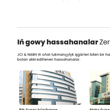
Iň gowy hassahanalar
Zer
JCI & NABH iň oňat lukmançylyk işgärleri bilen bir h
bolan akkreditlenen hassahanalar.
Blk Super hünärmen
Maks Supe