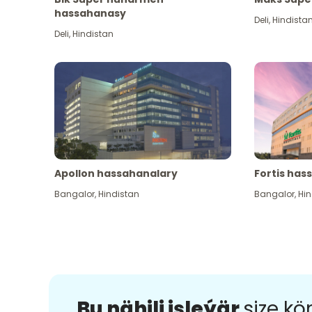
hassahanasy
Deli
,
Hindista
Deli
,
Hindistan
Apollon hassahanalary
Fortis has
Bangalor
,
Hindistan
Bangalor
,
Hin
Bu nähili işleýär
size k