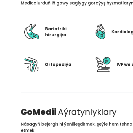
Medicalurduň iň gowy saglygy goraýyş hyzmatlarynd
Bariatriki
Kardiolo
hirurgiýa
Ortopediýa
IVF we 
GoMedii
Aýratynlyklary
Näsagyň bejergisini ýeňilleşdirmek, şeýle hem tehn
etmek.