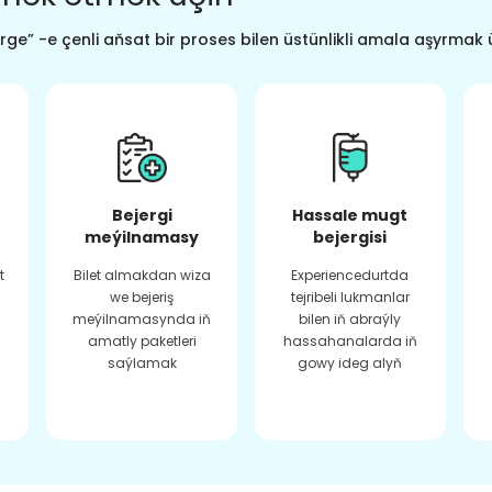
ge” -e çenli aňsat bir proses bilen üstünlikli amala aşyrmak 
Bejergi
Hassale mugt
meýilnamasy
bejergisi
t
Bilet almakdan wiza
Experiencedurtda
we bejeriş
tejribeli lukmanlar
meýilnamasynda iň
bilen iň abraýly
amatly paketleri
hassahanalarda iň
saýlamak
gowy ideg alyň