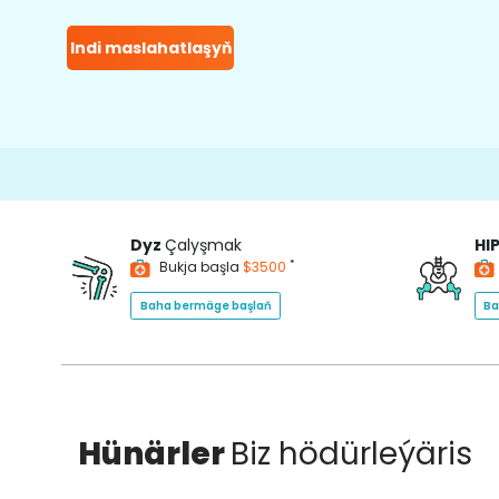
Indi maslahatlaşyň
15
Dyz
Çalyşmak
HI
*
Bukja başla
$3500
Baha bermäge başlaň
Ba
Hünärler
Biz hödürleýäris