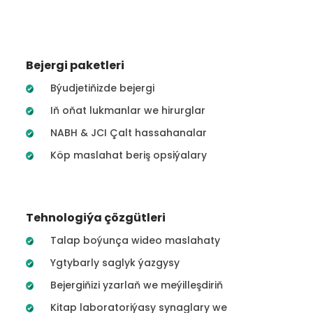
Bejergi paketleri
Býudjetiňizde bejergi
Iň oňat lukmanlar we hirurglar
NABH & JCI Çalt hassahanalar
Köp maslahat beriş opsiýalary
Tehnologiýa çözgütleri
Talap boýunça wideo maslahaty
Ygtybarly saglyk ýazgysy
Bejergiňizi yzarlaň we meýilleşdiriň
Kitap laboratoriýasy synaglary we