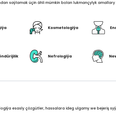
an saýlamak üçin ähli mümkin bolan lukmançylyk amallary bi
giýa
Kosmetologiýa
En
öndürijilik
Nefrologiýa
New
ologiýa esasly çözgütler, hassalara ideg ulgamy we bejeriş s