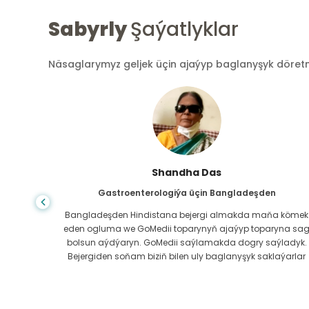
Sabyrly
Şaýatlyklar
Näsaglarymyz geljek üçin ajaýyp baglanyşyk döretmek
Shandha Das
Gastroenterologiýa üçin Bangladeşden
ndanam
Bangladeşden Hindistana bejergi almakda maňa kömek
ýerde,
eden ogluma we GoMedii toparynyň ajaýyp toparyna sa
az.
bolsun aýdýaryn. GoMedii saýlamakda dogry saýladyk.
erli
Bejergiden soňam biziň bilen uly baglanyşyk saklaýarlar
boluň!