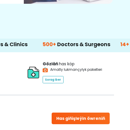
s
500+
Doctors & Surgeons
14+
Languag
Gözläň
has köp
Amatly lukmançylyk paketleri
Sorag iber
Has giňişleýin öwreniň