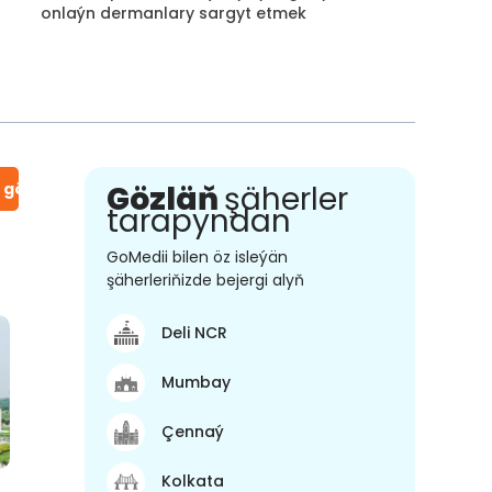
onlaýn dermanlary sargyt etmek
n gör
Gözläň
şäherler
tarapyndan
GoMedii bilen öz isleýän
şäherleriňizde bejergi alyň
Deli NCR
Mumbay
Çennaý
Kolkata