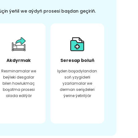
üçin ýeňil we aýdyň prosesi başdan geçiriň.
Akdyrmak
Seresap boluň
Resminamalar we
Işden boşadylandan
beýleki desgalar
soň yzygiderli
bilen howlukmaç
yzarlamalar we
boşatma prosesi
derman serişdeleri
alada edilýär
ýerine ýetirilýär