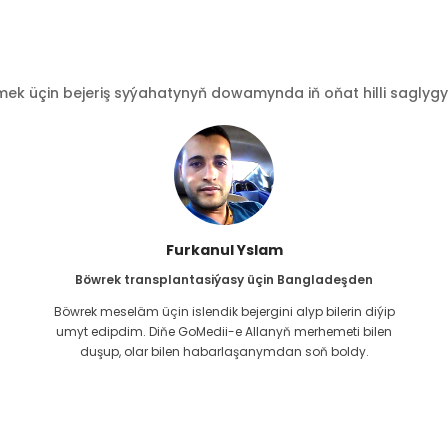
 üçin bejeriş syýahatynyň dowamynda iň oňat hilli saglygy go
Furkanul Yslam
Böwrek transplantasiýasy üçin Bangladeşden
Böwrek meseläm üçin islendik bejergini alyp bilerin diýip
g
umyt edipdim. Diňe GoMedii-e Allanyň merhemeti bilen
duşup, olar bilen habarlaşanymdan soň boldy.