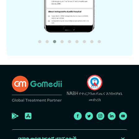
NABH የተረጋገጠ የጤና እንክብካቤ
መድረክ
በህንድ ውስጥ ከፍተኛ ሆስፒታሎች