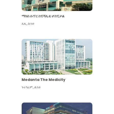
ማክስ ሱፐር ስፔሻሊቲ ሆስፒታል
ዴሊ
,
ሕንድ
Medanta The Medicity
ጉሩግራም
,
ሕንድ