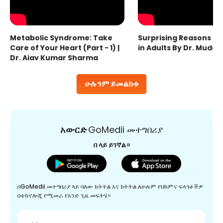
Metabolic Syndrome: Take
Surprising Reasons fo
Care of Your Heart (Part - 1) |
in Adults By Dr. Mudas
Dr. Ajay Kumar Sharma
ሁሉንም ይመልከቱ
አውርድ
GoMedii መተግበሪያ
በ ላይ ይገኛል።
በGoMedii መተግበሪያ ላይ ባለው ክትትል እና ክትትል ለሁሉም የህክምና ፍላጎቶችዎ
በቴክኖሎጂ የሚመራ የአንድ ጊዜ መፍትሄ።