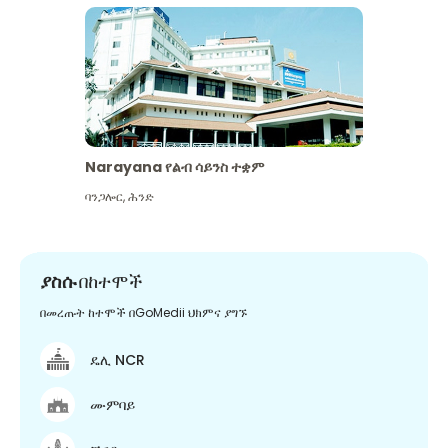
Narayana የልብ ሳይንስ ተቋም
ባንጋሎር
,
ሕንድ
ያስሱ
በከተሞች
በመረጡት ከተሞች በGoMedii ህክምና ያግኙ
ዴሊ NCR
ሙምባይ