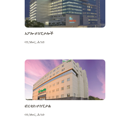
አፖሎ ሆስፒታሎች
ባንጋሎር
,
ሕንድ
ተጨማሪ ይመልከቱ
ፎርቲስ ሆስፒታል
ባንጋሎር
,
ሕንድ