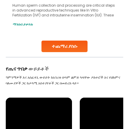
Human sperm collection and processing are critical steps
in advanced reproductive techniques like In Vitro
Fertilization (IVF) and intrauterine insemination (IUI). These
methods enable medical professionals to tackle fertility
ማንበብ ይቀጥሉ
challenges and help couples achieve their dream of
parenthood. Skilled technicians collect sperm using
specialized procedures to ensure optimal quality. Once
collected, they process the
ተጨማሪ ያስሱ
Continue Reading
የጤና ጥበቃ
ውይይቶች
ግምገማዎች እና አስፈላጊ ውይይት ከአገሪቱ በጣም ልምድ ካላቸው ዶክተሮች እና የህክምና
ባለሙያዎች ጋር ከታካሚ አስተያየቶች ጋር በመድረክ ላይ።