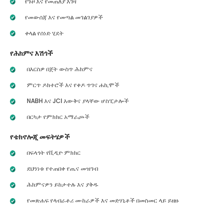
የጉዞ እና የመጠለያ እገዛ
የመውሰጃ እና የመጣል መገልገያዎች
ቀላል የሰነድ ሂደት
የሕክምና እሽጎች
በእርስዎ በጀት ውስጥ ሕክምና
ምርጥ ዶክተሮች እና የቀዶ ጥገና ሐኪሞች
NABH እና JCI እውቅና ያላቸው ሆስፒታሎች
በርካታ የምክክር አማራጮች
የቴክኖሎጂ መፍትሄዎች
በፍላጎት የቪዲዮ ምክክር
ደህንነቱ የተጠበቀ የጤና መዝገብ
ሕክምናዎን ይከታተሉ እና ያቅዱ
የመጽሐፍ የላብራቶሪ ሙከራዎች እና መድሃኒቶች በመስመር ላይ ይዘዙ