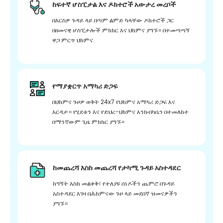
ከፍተኛ ሆስፒታል እና ዶክተሮች አውታረ መረቦች
በእርስዎ ጉዳይ ላይ በጣም ልምድ ካላቸው ዶክተሮች ጋር
በዘመናዊ ሆስፒታሎች ምክክር እና ህክምና ያግኙ። በተመጣጣኝ
ዋጋ ምርጥ ህክምና.
የማያቋርጥ አማካሪ ድጋፍ
በህክምና ጉዞዎ ወቅት 24x7 የህክምና አማካሪ ድጋፍ እና
እርዳታ። የሂደቱን እና የድህረ-ህክምና እንክብካቤን በተመለከተ
በማንኛውም ጊዜ ምክክር ያግኙ።
ከመጨረሻ እስከ መጨረሻ የታካሚ ጉዳይ አስተዳደር
ከግኝት እስከ መልቀቅ፣ የተለያዩ ሰነዶችን ጨምሮ በጉዳይ
አስተዳደር እገዛ በሕክምናው ጉዞ ላይ መደበኛ ዝመናዎችን
ያግኙ።