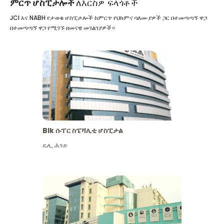
ምርጥ ሆስፒታሎች
ለእርስዎ ፍላጎቶች
JCI እና NABH የታወቁ ሆስፒታሎች ከምርጥ የህክምና ባለሙያዎች ጋር በተመጣጣኝ ዋጋ
በተመጣጣኝ ዋጋ የሚገኙ ዘመናዊ መገልገያዎች።
Blk ሱፐር ስፔሻሊቲ ሆስፒታል
ዴሊ
,
ሕንድ