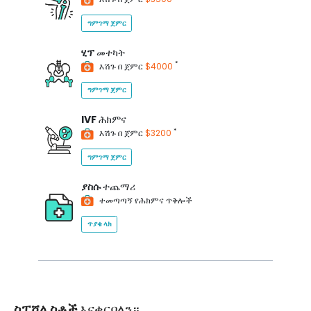
ግምገማ ጀምር
ሂፕ
መተካት
*
እሽጉ በ ጀምር
$4000
ግምገማ ጀምር
IVF
ሕክምና
*
እሽጉ በ ጀምር
$3200
ግምገማ ጀምር
ያስሱ
ተጨማሪ
ተመጣጣኝ የሕክምና ጥቅሎች
ጥያቄ ላክ
ስፔሻሊስቶች
እናቀርባለን።