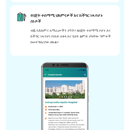
የበጀት ተስማሚ ህክምናዎች እና ከችግር ነጻ የሆኑ
ሰነዶች
ብጁ የሕክምና አማራጮችን ያግኙ። ለበጀት ተስማሚ የሆኑ እና
ከችግር ነጻ የሆነ የሰነድ ሰቀላ እና ሂደት ልምድ ያላቸው ግምቶች
በመተግበሪያው በኩል።