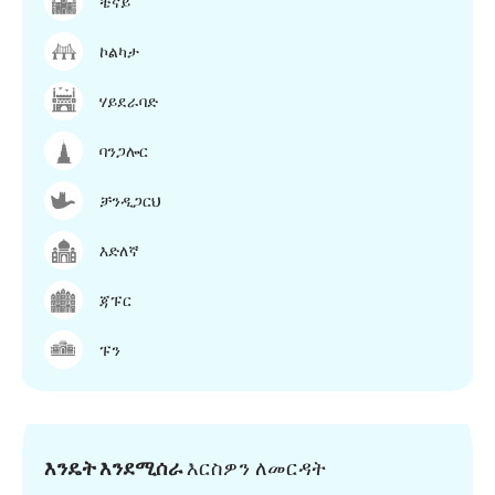
ቼናይ
ኮልካታ
ሃይደራባድ
ባንጋሎር
ቻንዲጋርህ
እድለኛ
ጃፑር
ፑን
እንዴት እንደሚሰራ
እርስዎን ለመርዳት