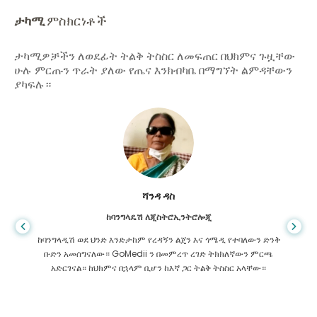
ታካሚ
ምስክርነቶች
ታካሚዎቻችን ለወደፊት ትልቅ ትስስር ለመፍጠር በህክምና ጉዟቸው
ሁሉ ምርጡን ጥራት ያለው የጤና እንክብካቤ በማግኘት ልምዳቸውን
ያካፍሉ።
ሻንዳ ዳስ
ከባንግላዴሽ ለጂስትሮኢንትሮሎጂ
ከባንግላዲሽ ወደ ህንድ እንድታከም የረዳኝን ልጄን እና ጎሜዲ የተባለውን ድንቅ
ቡድን አመሰግናለው። GoMedii ን በመምረጥ ረገድ ትክክለኛውን ምርጫ
አድርገናል። ከህክምና በኋላም ቢሆን ከእኛ ጋር ትልቅ ትስስር አላቸው።