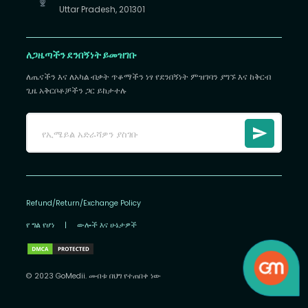
Uttar Pradesh, 201301
ለጋዜጣችን ደንበኝነት ይመዝገቡ
ለጤናችን እና ለአካል ብቃት ጥቆማችን ነፃ የደንበኝነት ምዝገባን ያግኙ እና ከቅርብ
ጊዜ አቅርቦቶቻችን ጋር ይከታተሉ
Refund/Return/Exchange Policy
የ ግል የሆነ
|
ውሎች እና ሁኔታዎች
© 2023 GoMedii. መብቱ በህግ የተጠበቀ ነው