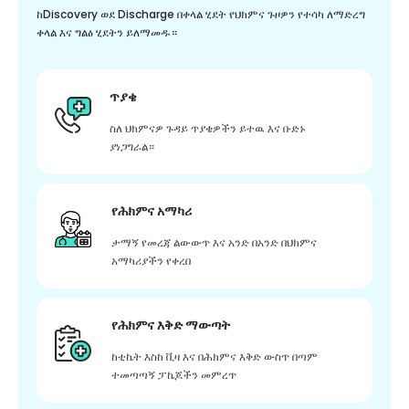
ከDiscovery ወደ Discharge በቀላል ሂደት የህክምና ጉዞዎን የተሳካ ለማድረግ
ቀላል እና ግልፅ ሂደትን ይለማመዱ።
ጥያቄ
ስለ ህክምናዎ ጉዳይ ጥያቄዎችን ይተዉ እና ቡድኑ
ያነጋግራል።
የሕክምና አማካሪ
ታማኝ የመረጃ ልውውጥ እና አንድ በአንድ በህክምና
አማካሪያችን የቀረበ
የሕክምና እቅድ ማውጣት
ከቲኬት እስከ ቪዛ እና በሕክምና እቅድ ውስጥ በጣም
ተመጣጣኝ ፓኬጆችን መምረጥ