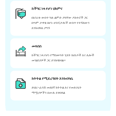
ከችግር ነጻ የሆነ ህክምና
በአገሪቱ ውስጥ ካሉ ልምድ ያላቸው ዶክተሮች ጋር
በጣም ታዋቂ በሆኑ ሆስፒታሎች ውስጥ የተሻለውን
እንክብካቤ ያግኙ
መፍሰስ
ከችግር ነጻ የሆነ የማስወጣት ሂደት ከሰነዶች እና ሌሎች
መገልገያዎች ጋር ይንከባከባል።
ክትትል የሚደረግበት እንክብካቤ
ድህረ-ፈሳሽ መደበኛ ክትትል እና የመድኃኒት
ማሟያዎችን በሙሉ ይቀበላል