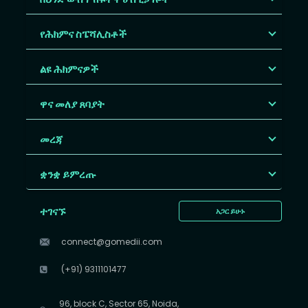
የሕክምና ስፔሻሊስቶች
ልዩ ሕክምናዎች
ዋና መለያ ጸባያት
መረጃ
ቋንቋ ይምረጡ
ተገናኙ
አጋር ይሁኑ
connect@gomedii.com
(+91) 9311101477
96, block C, Sector 65, Noida,