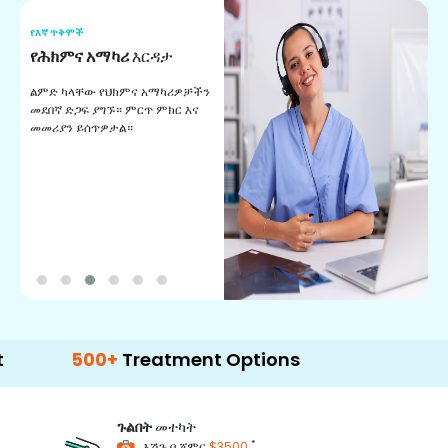
የእኛ ጥቅሞች
የ
የሕክምና አማካሪ
እርዳታ
የ
ልምድ ካላቸው የህክምና አማካሪዎቻችን
ለ
መደበኛ ድጋፍ ያግኙ። ምርጥ ምክር እና
ጊ
መመሪያን ይሰጥዎታል።
ል
በ
500+
Treatment Options
ጉልበት
መተካት
*
እሽጉ በ ጀምር
$3500