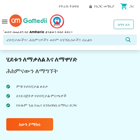
shopping_cart
የትራክ ትዕዛዝ
የአጋር መግቢያ
ጋሪ
menu
ስግን እን
*
ውስጥ በመፈለግ ላይ
Amharic
ቋንቋውን ከላይ ቀይር።
ሂደቱን ለማቃለል እና ለማዋሃድ
ሕክምናውን ለማግኘት
ምቹ የሆስፒታል ቆይታ
እንደ በጀትዎ የሆስፒታል ምርጫዎች
የሁሉም ጊዜ የጤና እንክብካቤ አማካሪ ድጋፍ
አሁን ያማክሩ