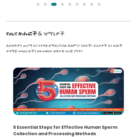
የጤና ጽሑፎች
& ዝማኔዎች
ሕይወትዎን ጤናማ እና የተሻለ ለማድረግ ስለ ሕክምና፣ ሂደቶች፣ ሁኔታዎች እና ሌሎች
ተዛማጅ መስፈርቶችን በተመለከተ ወቅታዊ መረጃ ያግኙ።
5 Essential Steps for Effective Human Sperm
Collection and Processing Methods