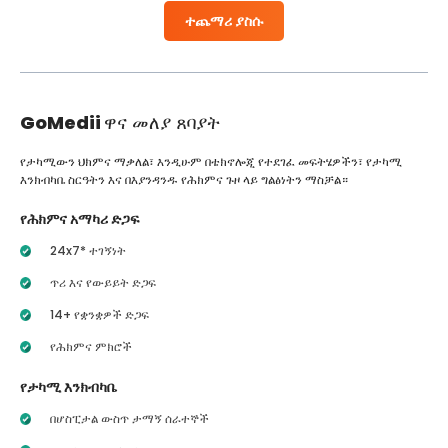
ተጨማሪ ያስሱ
GoMedii
ዋና መለያ ጸባያት
የታካሚውን ህክምና ማቃለል፣ እንዲሁም በቴክኖሎጂ የተደገፈ መፍትሄዎችን፣ የታካሚ
እንክብካቤ ስርዓትን እና በእያንዳንዱ የሕክምና ጉዞ ላይ ግልፅነትን ማስቻል።
የሕክምና አማካሪ ድጋፍ
24x7* ተገኝነት
ጥሪ እና የውይይት ድጋፍ
14+ የቋንቋዎች ድጋፍ
የሕክምና ምክሮች
የታካሚ እንክብካቤ
በሆስፒታል ውስጥ ታማኝ ሰራተኞች