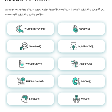
በሀገሪቱ ውስጥ ካሉ ምርጥ የጤና እንክብካቤዎች ለመምረጥ ከሁሉም የሕክምና ሂደቶች ጋር
ተመጣጣኝ የሕክምና አማራጮች።
የባሪያትሪክ ቀዶ ጥገና
ካርዲዮሎጂ
ኮስመቶሎጂ
ኢንዶክሪኖሎጂ
የማህፀን ህክምና
ኦርቶፔዲክስ
IVF እና የመራባት
ኔፍሮሎጂ
ኒውሮሎጂ
ኦንኮሎጂ