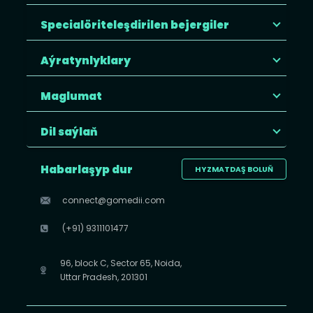
Specialöriteleşdirilen bejergiler
Aýratynlyklary
Maglumat
Dil saýlaň
Habarlaşyp dur
HYZMATDAŞ BOLUŇ
connect@gomedii.com
(+91) 9311101477
96, block C, Sector 65, Noida,
Uttar Pradesh, 201301