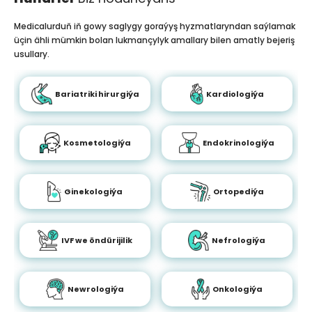
Medicalurduň iň gowy saglygy goraýyş hyzmatlaryndan saýlamak
üçin ähli mümkin bolan lukmançylyk amallary bilen amatly bejeriş
usullary.
Bariatriki hirurgiýa
Kardiologiýa
Kosmetologiýa
Endokrinologiýa
Ginekologiýa
Ortopediýa
IVF we öndürijilik
Nefrologiýa
Newrologiýa
Onkologiýa