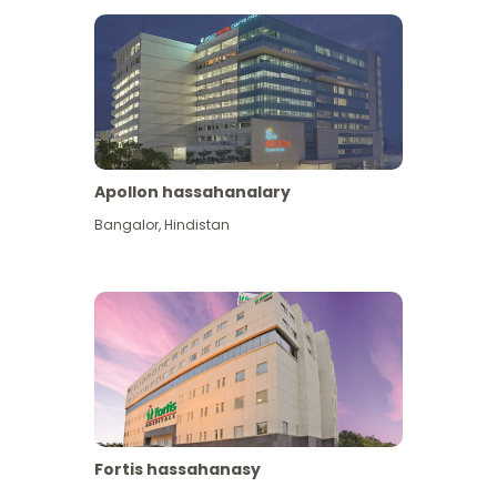
Apollon hassahanalary
Has giňişleýin gör
Bangalor
,
Hindistan
Fortis hassahanasy