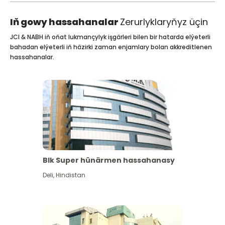
Iň gowy hassahanalar
Zerurlyklaryňyz üçin
JCI & NABH iň oňat lukmançylyk işgärleri bilen bir hatarda elýeterli
bahadan elýeterli iň häzirki zaman enjamlary bolan akkreditlenen
hassahanalar.
Blk Super hünärmen hassahanasy
Deli
,
Hindistan