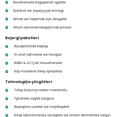
Keselhanada bagyşlanan işgärler
Syýahat we ýaşaýyş jaý kömegi
Almak we taşlamak üçin desgalar
Aňsat resminamalaşdyrmak prosesi
Bejergi paketleri
Býudjetiňizde bejergi
Iň oňat lukmanlar we hirurglar
NABH & JCI Çalt hassahanalar
Köp maslahat beriş opsiýalary
Tehnologiýa çözgütleri
Talap boýunça wideo maslahaty
Ygtybarly saglyk ýazgysy
Bejergiňizi yzarlaň we meýilleşdiriň
Kitap laboratoriýasy synaglary we onlaýn dermanlary sargyt