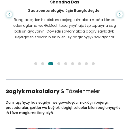
Shandha Das
Gastroenterologiýa üçin Bangladeşden
Bangladeşden Hindistana bejergi almakda maňa kömek
eden ogluma we GoMedii toparynyň ajaýyp toparyna sag
bolsun aýdýaryn. GoMedii saýlamakda dogry saýladyk.
Bejergiden soňam biziň bilen uly baglanyşyk saklaýarlar
Saglyk makalalary
& Täzelenmeler
Durmuşyňyzy has sagdyn we gowulaşdyrmak üçin bejergi,
proseduralar, şertler we beýleki degişli talaplar bilen baglanyşykly
iň täze maglumatlary alyň.