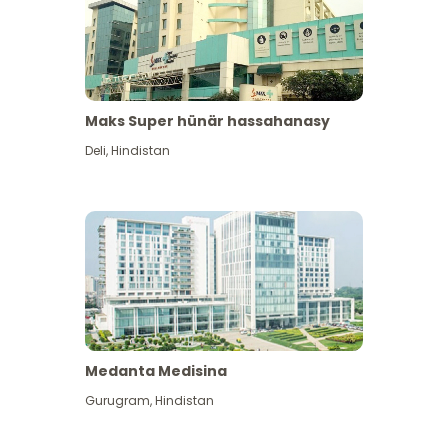
Maks Super hünär hassahanasy
Deli
,
Hindistan
Medanta Medisina
Gurugram
,
Hindistan