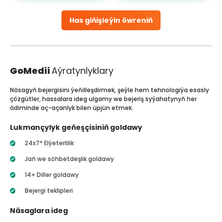
Has giňişleýin öwreniň
GoMedii
Aýratynlyklary
Näsagyň bejergisini ýeňilleşdirmek, şeýle hem tehnologiýa esasly
çözgütler, hassalara ideg ulgamy we bejeriş syýahatynyň her
ädiminde aç-açanlyk bilen üpjün etmek.
Lukmançylyk geňeşçisiniň goldawy
24x7* Elýeterlilik
Jaň we söhbetdeşlik goldawy
14+ Diller goldawy
Bejergi teklipleri
Näsaglara ideg