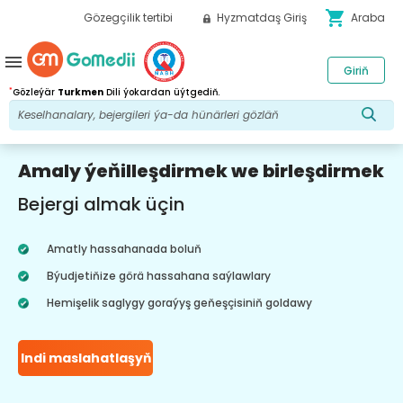
shopping_cart
Gözegçilik tertibi
Hyzmatdaş Giriş
Araba
menu
Giriň
*
Gözleýär
Turkmen
Dili ýokardan üýtgediň.
Amaly ýeňilleşdirmek we birleşdirmek
Bejergi almak üçin
Amatly hassahanada boluň
Býudjetiňize görä hassahana saýlawlary
Hemişelik saglygy goraýyş geňeşçisiniň goldawy
Indi maslahatlaşyň