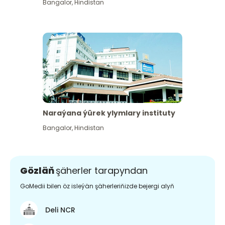
Bangalor
,
Hindistan
Naraýana ýürek ylymlary instituty
Bangalor
,
Hindistan
Gözläň
şäherler tarapyndan
GoMedii bilen öz isleýän şäherleriňizde bejergi alyň
Deli NCR