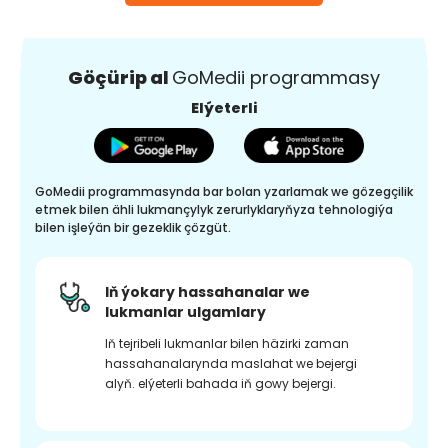
Göçürip al
GoMedii programmasy
Elýeterli
GoMedii programmasynda bar bolan yzarlamak we gözegçilik
etmek bilen ähli lukmançylyk zerurlyklaryňyza tehnologiýa
bilen işleýän bir gezeklik çözgüt.
Iň ýokary hassahanalar we
lukmanlar ulgamlary
Iň tejribeli lukmanlar bilen häzirki zaman
hassahanalarynda maslahat we bejergi
alyň. elýeterli bahada iň gowy bejergi.