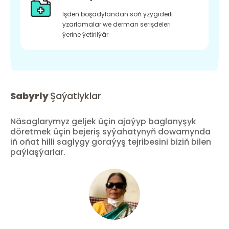
Işden boşadylandan soň yzygiderli
yzarlamalar we derman serişdeleri
ýerine ýetirilýär
Sabyrly
Şaýatlyklar
Näsaglarymyz geljek üçin ajaýyp baglanyşyk
döretmek üçin bejeriş syýahatynyň dowamynda
iň oňat hilli saglygy goraýyş tejribesini biziň bilen
paýlaşýarlar.