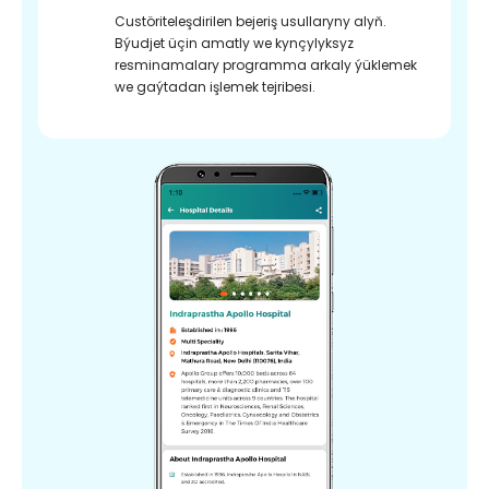
Custöriteleşdirilen bejeriş usullaryny alyň.
Býudjet üçin amatly we kynçylyksyz
resminamalary programma arkaly ýüklemek
we gaýtadan işlemek tejribesi.