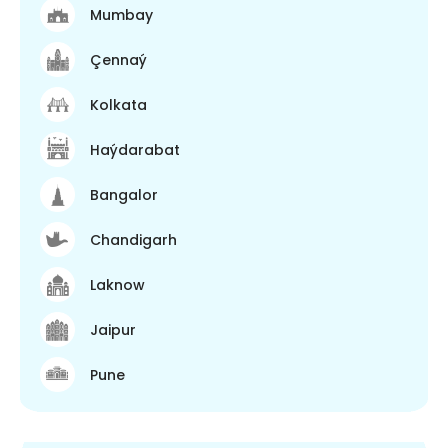
Mumbay
Çennaý
Kolkata
Haýdarabat
Bangalor
Chandigarh
Laknow
Jaipur
Pune