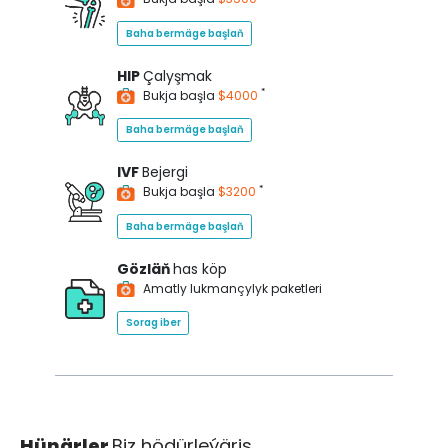
Baha bermäge başlaň
HIP
Çalyşmak
*
Bukja başla
$4000
Baha bermäge başlaň
IVF
Bejergi
*
Bukja başla
$3200
Baha bermäge başlaň
Gözläň
has köp
Amatly lukmançylyk paketleri
Sorag iber
Hünärler
Biz hödürleýäris