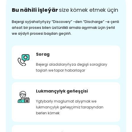
Bu nähili işleýär
size kömek etmek üçin
Bejergi syýahatyňyzy “Discovery” -den “Discharge” -e çenli
aňsat bir proses bilen üstünlikli amala aşyrmak üçin ýeňil
we aýdyň prosesi başdan geçiriň.
Sorag
Bejergi aladalaryňyza degişli soraglary
taşlaň we topar habarlaşar
Lukmançylyk geňeşçisi
Ygtybarly maglumat alyşmak we
lukmançylyk geňeşçimiz tarapyndan
berlen kömek