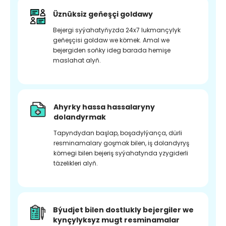
Üznüksiz geňeşçi goldawy
Bejergi syýahatyňyzda 24x7 lukmançylyk
geňeşçisi goldaw we kömek. Amal we
bejergiden soňky ideg barada hemişe
maslahat alyň.
Ahyrky hassa hassalaryny
dolandyrmak
Tapyndydan başlap, boşadylýança, dürli
resminamalary goşmak bilen, iş dolandyryş
kömegi bilen bejeriş syýahatynda yzygiderli
täzelikleri alyň.
Býudjet bilen dostlukly bejergiler we
kynçylyksyz mugt resminamalar