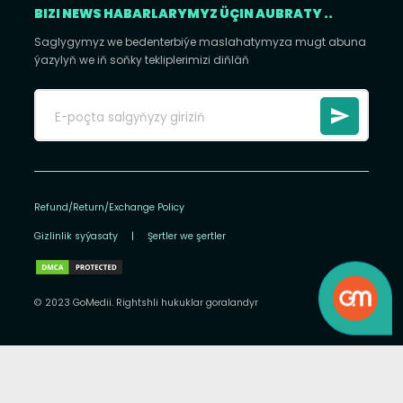
BIZI NEWS HABARLARYMYZ ÜÇIN AUBRATY ..
Saglygymyz we bedenterbiýe maslahatymyza mugt abuna
ýazylyň we iň soňky tekliplerimizi diňläň
Refund/Return/Exchange Policy
Gizlinlik syýasaty
|
Şertler we şertler
© 2023 GoMedii. Rightshli hukuklar goralandyr