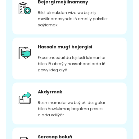
Bejergi meýilnamasy
Bilet almakdan wiza we bejeriş
meýilnamasynda iň amatly paketleri
saýlamak
Hassale mugt bejergisi
Experiencedurtda tejribeli lukmanlar
bilen iň abraýly hassahanalarda iň
gowy ideg alyň
Akdyrmak
Resminamalar we beýleki desgalar
bilen howlukmaç boşatma prosesi
alada edilýär
Seresap boluň