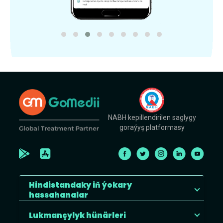
NABH kepillendirilen saglygy
goraýyş platformasy
Hindistandaky iň ýokary
hassahanalar
Lukmançylyk hünärleri