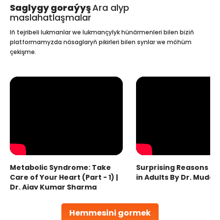
Saglygy goraýyş
Ara alyp
maslahatlaşmalar
Iň tejribeli lukmanlar we lukmançylyk hünärmenleri bilen biziň
platformamyzda näsaglaryň pikirleri bilen synlar we möhüm
çekişme.
Metabolic Syndrome: Take
Surprising Reasons fo
Care of Your Heart (Part - 1) |
in Adults By Dr. Mudas
Dr. Ajay Kumar Sharma
Hemmesini gormek