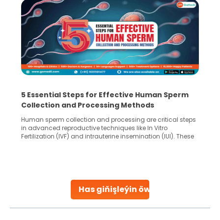
5 Essential Steps for Effective Human Sperm
Collection and Processing Methods
Human sperm collection and processing are critical steps
in advanced reproductive techniques like In Vitro
Fertilization (IVF) and intrauterine insemination (IUI). These
methods enable medical professionals to tackle fertility
challenges and help couples achieve their dream of
parenthood. Skilled technicians collect sperm using
specialized procedures to ensure optimal quality. Once
collected, they process the
Has giňişleýin öwreniň
Continue Reading