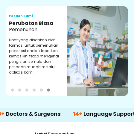
Faedah Kami
F
Perubatan Biasa
Pemenuhan
Ubat yang disahkan oleh
P
farmasi untuk pemenuhan
d
preskripsi anda. dapatkan
y
kemas kini tetap mengenai
p
pengisian semula dan
m
pesanan mudah melalui
aplikasi kami.
rs & Surgeons
14+
Language Support