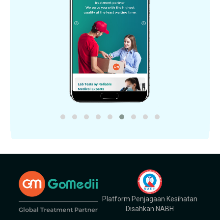
Platform Penjagaan Kesihatan
Disahkan NABH