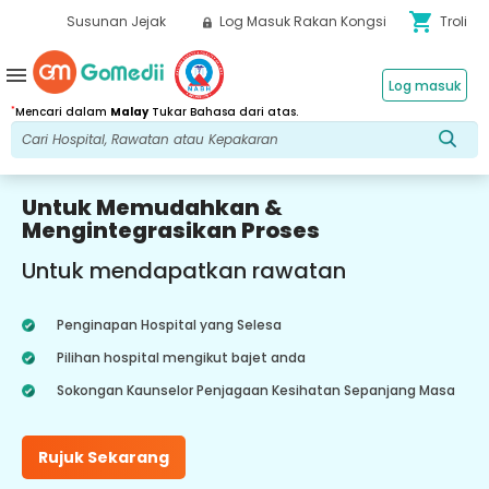
shopping_cart
Susunan Jejak
Log Masuk Rakan Kongsi
Troli
menu
Log masuk
*
Mencari dalam
Malay
Tukar Bahasa dari atas.
Untuk Memudahkan &
Mengintegrasikan Proses
Untuk mendapatkan rawatan
Penginapan Hospital yang Selesa
Pilihan hospital mengikut bajet anda
Sokongan Kaunselor Penjagaan Kesihatan Sepanjang Masa
Rujuk Sekarang