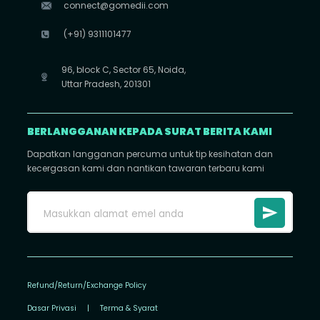
connect@gomedii.com
(+91) 9311101477
96, block C, Sector 65, Noida,
Uttar Pradesh, 201301
BERLANGGANAN KEPADA SURAT BERITA KAMI
Dapatkan langganan percuma untuk tip kesihatan dan
kecergasan kami dan nantikan tawaran terbaru kami
Refund/Return/Exchange Policy
Dasar Privasi
|
Terma & Syarat