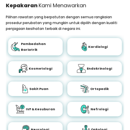
Kepakaran
Kami Menawarkan
Pilihan rawatan yang berpatutan dengan semua rangkaian
prosedur perubatan yang mungkin untuk dipilih dengan kualiti
penjagaan kesihatan terbaik di negara ini.
Pembedahan
Kardiologi
Bariatrik
Kosmetologi
Endokrinologi
Sakit Puan
Ortopedik
IVF & Kesuburan
Nefrologi
Neurologi
Onkologi