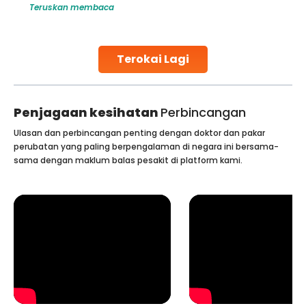
Teruskan membaca
harm to it can lead to serious complications. However, with
early diagnosis
Continue Reading
Terokai Lagi
Penjagaan kesihatan
Perbincangan
Ulasan dan perbincangan penting dengan doktor dan pakar
perubatan yang paling berpengalaman di negara ini bersama-
sama dengan maklum balas pesakit di platform kami.