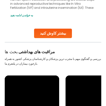
in advanced reproductive techniques like In Vitro
Fertilization (IVF) and intrauterine insemination (IUI). These
methods enable medical professionals to tackle fertility
به خواندن ادامه دهید
challenges and help couples achieve their dream of
parenthood. Skilled technicians collect sperm using
specialized procedures to ensure optimal quality. Once
collected, they process the
بیشتر کاوش کنید
Continue Reading
مراقبت های بهداشتی
بحث ها
بررسی و گفتگوی مهم با مجرب ترین پزشکان و کارشناسان پزشکی کشور به همراه
بازخورد بیماران در پلتفرم ما.