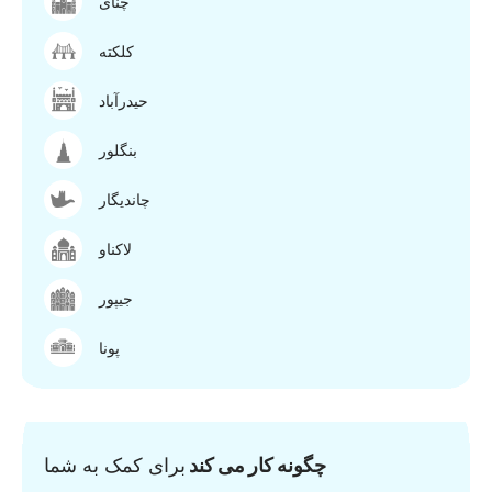
چنای
کلکته
حیدرآباد
بنگلور
چاندیگار
لاکناو
جیپور
پونا
چگونه کار می کند
برای کمک به شما