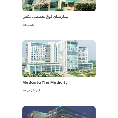
بیمارستان فوق تخصصی مکس
دهلی
,
هند
Medanta The Medicity
گوروگرام
,
هند