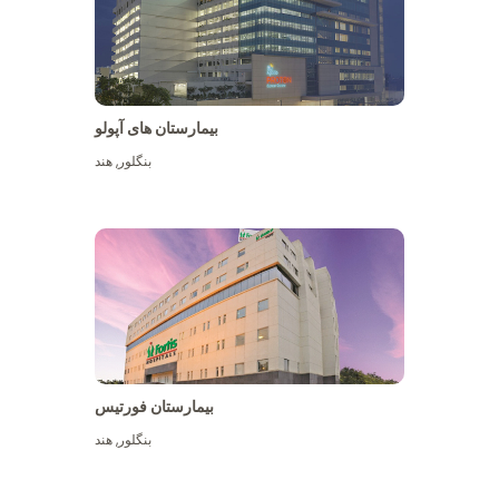
بیمارستان های آپولو
بنگلور
,
هند
بیشتر ببینید
بیمارستان فورتیس
بنگلور
,
هند