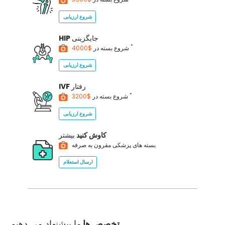
شروع ارزیابی
جایگزینی
HIP
*
$4000
شروع بسته در
شروع ارزیابی
رفتار
IVF
*
$3200
شروع بسته در
شروع ارزیابی
کاوش کنید
بیشتر
بسته های پزشکی مقرون به صرفه
ارسال استعلام
تخصص ها
ما پیشنهاد می دهیم