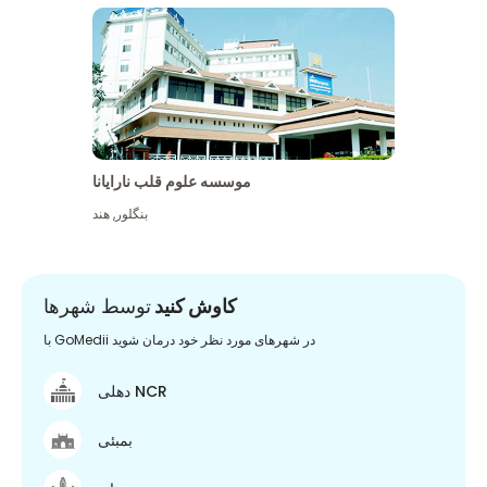
موسسه علوم قلب نارایانا
بنگلور
,
هند
کاوش کنید
توسط شهرها
با GoMedii در شهرهای مورد نظر خود درمان شوید
دهلی NCR
بمبئی