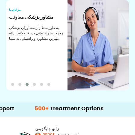
ما
مزایای ما
ا
مشاور پزشکی
معاونت
ن
به طور منظم از مشاوران پزشکی
ان
مجرب ما پشتیبانی دریافت کنید. ارائه
ی
بهترین مشاوره و راهنمایی به شما.
500+
Treatment Options
زانو
جایگزینی
*
$3500
شروع بسته در