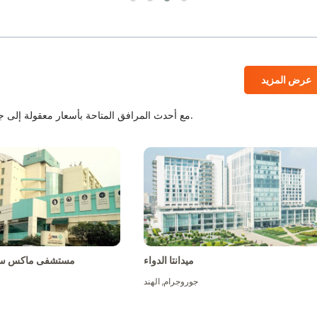
عرض المزيد
المستشفيات المعتمدة من JCI و NABH مع أحدث المرافق المتاحة بأسعار معقولة إلى جانب أفضل الطاقم الطبي.
ميدانتا الدواء
مستشفى ماكس سو
جوروجرام
,
الهند