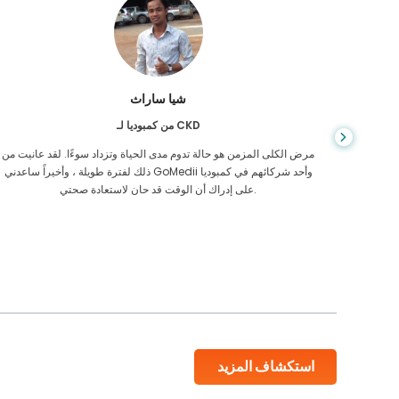
شيا ساراث
من كمبوديا لـ CKD
يص إصابتي
مرض الكلى المزمن هو حالة تدوم مدى الحياة وتزداد سوءًا. لقد عانيت من
 أكن أعرف
ذلك لفترة طويلة ، وأخيراً ساعدني GoMedii وأحد شركائهم في كمبوديا
على إدراك أن الوقت قد حان لاستعادة صحتي.
استكشاف المزيد