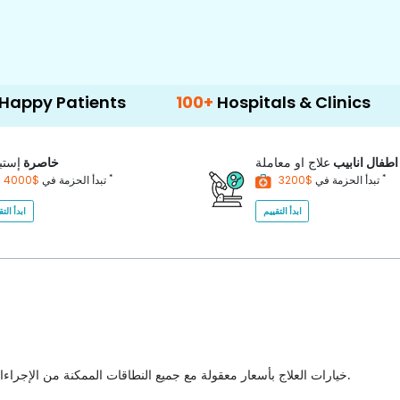
ients
100+
Hospitals & Clinics
500+
Do
اطفال انابيب
علاج او معاملة
خاصرة
إستب
*
*
$3200
تبدأ الحزمة في
$4000
تبدأ الحزمة في
ابدأ التقييم
ابدأ التق
خيارات العلاج بأسعار معقولة مع جميع النطاقات الممكنة من الإجراءات الطبية للاختيار من بينها مع أفضل جودة للرعاية الصحية في البلاد.