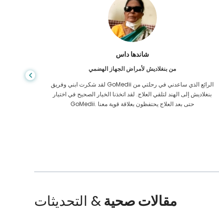
شاندها داس
من بنغلاديش لأمراض الجهاز الهضمي
لقد شكرت ابني وفريق GoMedii الرائع الذي ساعدني في رحلتي من
بنغلاديش إلى الهند لتلقي العلاج. لقد اتخذنا الخيار الصحيح في اختيار
الرعاية ا
GoMedii. حتى بعد العلاج يحتفظون بعلاقة قوية معنا
الممل
مقالات صحية
& التحديثات