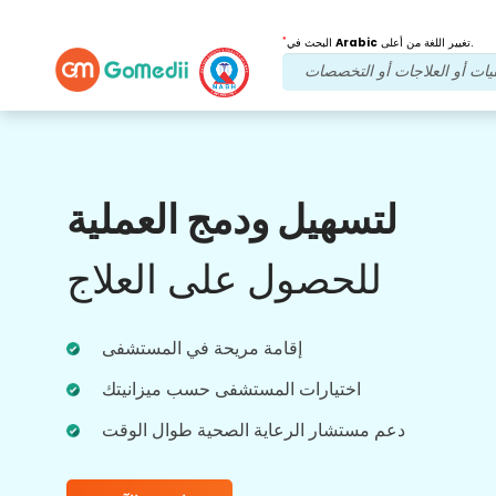
*
تغيير اللغة من أعلى.
Arabic
البحث في
فوائدنا
لتسهيل ودمج العملية
بعد العلاج
متابعة الرعاية
للحصول على العلاج
احصل على دعم طبي ودعم للمرضى على مدار
الساعة طوال أيام الأسبوع مع فريقنا الذي يعالج
مشاكلك في جميع الأوقات. تحديثات منتظمة على
احتياجاتك العلاجية.
إقامة مريحة في المستشفى
اختيارات المستشفى حسب ميزانيتك
دعم مستشار الرعاية الصحية طوال الوقت