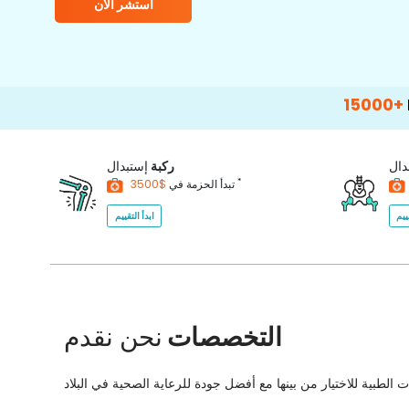
استشر الآن
15000+
Happy Pat
دال
ركبة
إستبدال
*
$3500
تبدأ الحزمة في
ييم
ابدأ التقييم
التخصصات
نحن نقدم