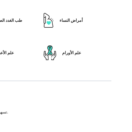
أمراض النساء
طب الغدد الص
علم الأورام
علم الأ
تسهيل علاج المريض ، بالإضافة إلى تمكينه بالحلول التي تعتمد على التكنولوجيا ونظام رعاية المرضى والشفافية في كل خطوة من خطوات رحلة العلاج.