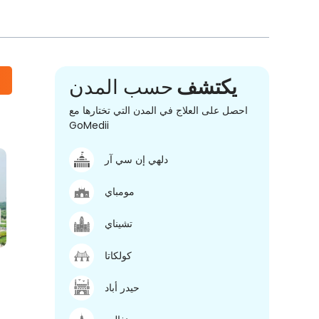
يكتشف
حسب المدن
احصل على العلاج في المدن التي تختارها مع
GoMedii
دلهي إن سي آر
مومباي
تشيناي
كولكاتا
حيدر أباد