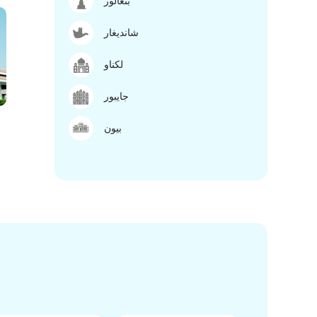
بنغالور
شانديغار
لكناو
جايبور
بيون