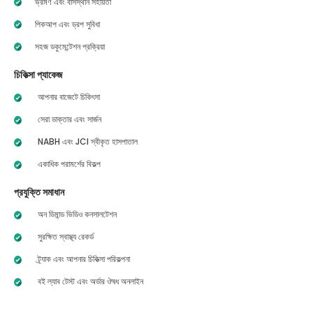
ভ্রমণ এবং বাসস্থান সহায়তা
পিকআপ এবং ড্রপ সুবিধা
সহজ ডকুমেন্টেশন প্রক্রিয়া
চিকিত্সা প্যাকেজ
আপনার বাজেটে চিকিৎসা
সেরা ডাক্তার এবং সার্জন
NABH এবং JCI স্বীকৃত হাসপাতাল
একাধিক পরামর্শের বিকল্প
প্রযুক্তি সমাধান
অন ডিমান্ড ভিডিও কনসালটেশন
সুরক্ষিত স্বাস্থ্য রেকর্ড
ট্র্যাক এবং আপনার চিকিত্সা পরিকল্পনা
বই ল্যাব টেস্ট এবং অর্ডার ঔষধ অনলাইন