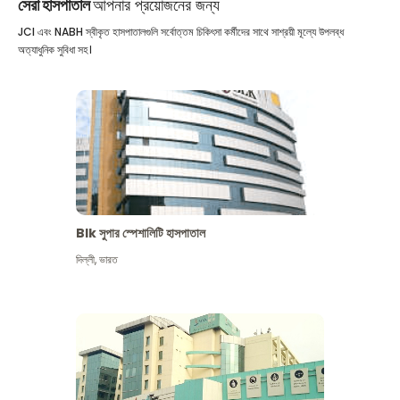
সেরা হাসপাতাল
আপনার প্রয়োজনের জন্য
JCI এবং NABH স্বীকৃত হাসপাতালগুলি সর্বোত্তম চিকিৎসা কর্মীদের সাথে সাশ্রয়ী মূল্যে উপলব্ধ
অত্যাধুনিক সুবিধা সহ।
Blk সুপার স্পেশালিটি হাসপাতাল
দিল্লী
,
ভারত