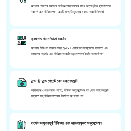
আপনার ক্ষেত্রে সবচেয়ে অভিজ্ঞ ডাক্তারদের সাথে অত্যাধুনিক হাসপাতালে
পরামর্শ এবং চিকিত্সা পান। একটি সাশ্রয়ী মূল্যের খরচে সেরা চিকিৎসা।
ক্রমাগত পরামর্শদাতা সমর্থন
আপনার চিকিৎসা যাত্রার সময় 24x7 মেডিকেল কাউন্সেলর সহায়তা এবং
সহায়তা। পদ্ধতি এবং চিকিত্সা পরবর্তী যত্ন সম্পর্কে সর্বদা পরামর্শ পান।
এন্ড-টু-এন্ড পেশেন্ট কেস ম্যানেজমেন্ট
আবিষ্কার থেকে স্রাব পর্যন্ত, বিভিন্ন ডকুমেন্টেশন সহ কেস ম্যানেজমেন্ট
সহায়তা সহ চিকিত্সা যাত্রার নিয়মিত আপডেট পান।
বাজেট বন্ধুত্বপূর্ণ চিকিৎসা এবং ঝামেলামুক্ত ডকুমেন্টেশন