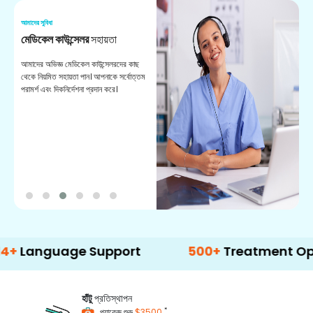
আমাদের সুবিধা
আম
মেডিকেল কাউন্সেলর
সহায়তা
অ
আমাদের অভিজ্ঞ মেডিকেল কাউন্সেলরদের কাছ
ভা
থেকে নিয়মিত সহায়তা পান। আপনাকে সর্বোত্তম
চি
পরামর্শ এবং দিকনির্দেশনা প্রদান করে।
ডা
guage Support
500+
Treatment Options
হাঁটু
প্রতিস্থাপন
*
প্যাকেজ শুরু
$3500