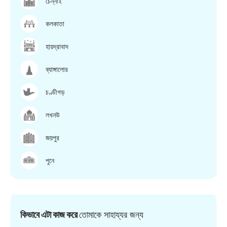
চেন্নাই
কলকাতা
হায়দ্রাবাদ
ব্যাঙ্গালোর
চণ্ডীগড়
লখনউ
জয়পুর
পুনে
কিভাবে এটা কাজ করে
তোমাকে সাহায্যর জন্য