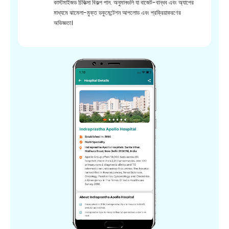
কাস্টমাইজড চিকিত্সা বিকল্প পান. অনুমানগুলি যা বাজেট-বান্ধব এবং অ্যাপের
মাধ্যমে ঝামেলা-মুক্ত ডকুমেন্টেশন আপলোড এবং প্রক্রিয়াকরণের
অভিজ্ঞতা।