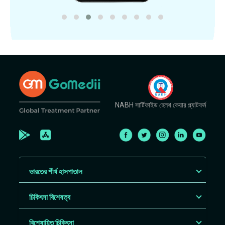
NABH সার্টিফাইড হেলথ কেয়ার প্ল্যাটফর্ম
ভারতের শীর্ষ হাসপাতাল
চিকিৎসা বিশেষত্ব
বিশেষায়িত চিকিৎসা