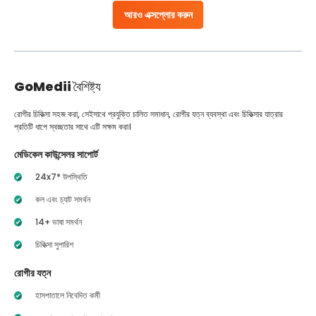
আরও এক্সপ্লোর করুন
GoMedii
বৈশিষ্ট্য
রোগীর চিকিত্সা সহজ করা, সেইসাথে প্রযুক্তি চালিত সমাধান, রোগীর যত্ন ব্যবস্থা এবং চিকিত্সার যাত্রার
প্রতিটি ধাপে স্বচ্ছতার সাথে এটি সক্ষম করা।
মেডিকেল কাউন্সেলর সাপোর্ট
24x7* উপস্থিতি
কল এবং চ্যাট সমর্থন
14+ ভাষা সমর্থন
চিকিত্সা সুপারিশ
রোগীর যত্ন
হাসপাতালে নিবেদিত কর্মী