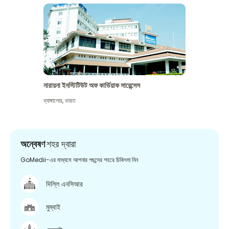
নারায়না ইনস্টিটিউট অফ কার্ডিয়াক সায়েন্সেস
ব্যাঙ্গালোর
,
ভারত
অন্বেষণ
শহর দ্বারা
GoMedii-এর মাধ্যমে আপনার পছন্দের শহরে চিকিৎসা নিন
দিল্লি এনসিআর
মুম্বাই