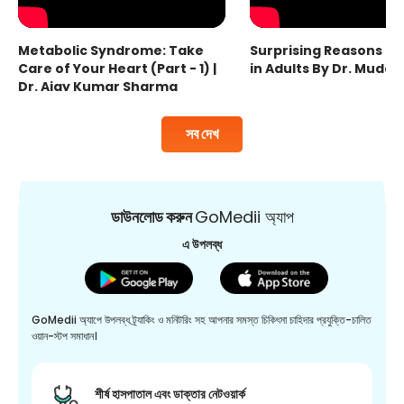
Metabolic Syndrome: Take
Surprising Reasons fo
Care of Your Heart (Part - 1) |
in Adults By Dr. Mudas
Dr. Ajay Kumar Sharma
সব দেখ
ডাউনলোড করুন
GoMedii অ্যাপ
এ উপলব্ধ
GoMedii অ্যাপে উপলব্ধ ট্র্যাকিং ও মনিটরিং সহ আপনার সমস্ত চিকিৎসা চাহিদার প্রযুক্তি-চালিত
ওয়ান-স্টপ সমাধান।
শীর্ষ হাসপাতাল এবং ডাক্তার নেটওয়ার্ক