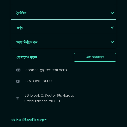
বৈশিষ্ট্য
তথ্য
ভাষা নির্বাচন কর
যোগাযোগ করুন
একটি অংশীদার হয়ে
connect@gomedii.com
(+91) 9311101477
96, block C, Sector 65, Noida,
Uttar Pradesh, 201301
আমাদের নিউজলেটার সদস্যতা