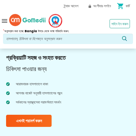
shopping_cart
ট্র্যাক আদেশ
অংশীদার লগইন
কার্ট
menu
সাইন ইন করুন
*
অনুসন্ধান করা হচ্ছে
Bangla
উপরে থেকে ভাষা পরিবর্তন করুন.
প্রক্রিয়াটি সহজ ও সংহত করতে
চিকিৎসা পাওয়ার জন্য
আরামদায়ক হাসপাতালে থাকা
আপনার বাজেট অনুযায়ী হাসপাতালের পছন্দ
সর্বকালের স্বাস্থ্যসেবা পরামর্শদাতা সমর্থন
এখনই পরামর্শ করুন