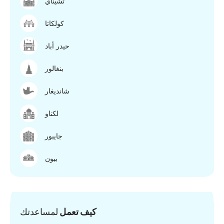
تشيناي
كولكاتا
حيدر أباد
بنغالور
شانديغار
لكناو
جايبور
بيون
كيف تعمل
لمساعدتك