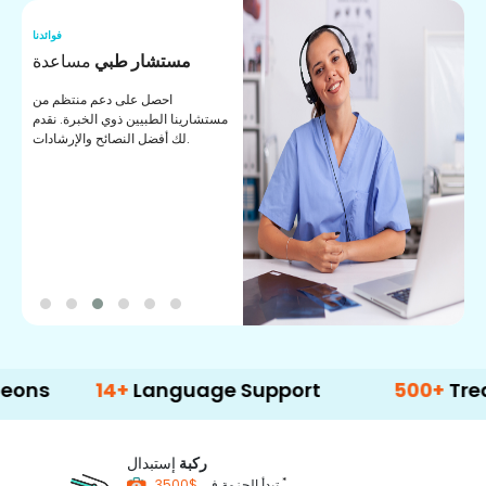
نا
فوائدنا
ت
مستشار طبي
مساعدة
ت
احصل على دعم منتظم من
مستشارينا الطبيين ذوي الخبرة. نقدم
ا
لك أفضل النصائح والإرشادات.
ي
ة
14+
Language Support
500+
Treatment
ركبة
إستبدال
*
$3500
تبدأ الحزمة في