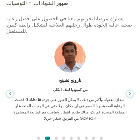
صبور
الشهادات - التوصيات
يشارك مرضانا تجربتهم معنا في الحصول على أفضل رعاية
صحية عالية الجودة طوال رحلتهم العلاجية لتشكيل رابطة كبيرة
للمستقبل.
شاندها داس
من بنغلاديش لأمراض الجهاز الهضمي
لقد شكرت ابني وفريق GoMedii الرائع الذي ساعدني في رحلتي من
بنغلاديش إلى الهند لتلقي العلاج. لقد اتخذنا الخيار الصحيح في اختيار
GoMedii. حتى بعد العلاج يحتفظون بعلاقة قوية معنا