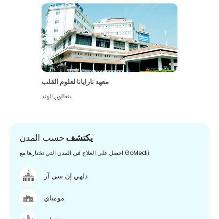
معهد نارايانا لعلوم القلب
بنغالور
,
الهند
يكتشف
حسب المدن
احصل على العلاج في المدن التي تختارها مع GoMedii
دلهي إن سي آر
مومباي