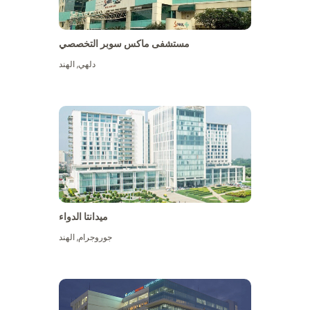
مستشفى ماكس سوبر التخصصي
دلهي
,
الهند
ميدانتا الدواء
جوروجرام
,
الهند