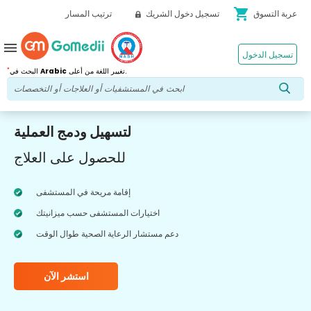
shopping_cart
عربة التسوق
تسجيل دخول الشريك
ترتيب المسار
menu
تسجيل الدخول
*
تغيير اللغة من أعلى.
Arabic
البحث في
لتسهيل ودمج العملية
للحصول على العلاج
إقامة مريحة في المستشفى
اختيارات المستشفى حسب ميزانيتك
دعم مستشار الرعاية الصحية طوال الوقت
استشر الآن