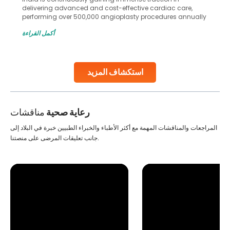
delivering advanced and cost-effective cardiac care,
performing over 500,000 angioplasty procedures annually
with a success rate exceeding 90%. Patients across the
أكمل القراءة
globe are searching for treatments like angioplasty and
stent placement in Indian hospitals, owing to the
combination of high-quality care and affordability.
Studies, such as one published
استكشاف المزيد
Continue Reading
رعاية صحية
مناقشات
المراجعات والمناقشات المهمة مع أكثر الأطباء والخبراء الطبيين خبرة في البلاد إلى
جانب تعليقات المرضى على منصتنا.