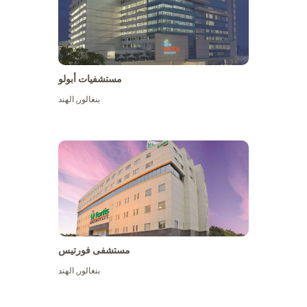
مستشفيات أبولو
بنغالور
,
الهند
عرض المزيد
مستشفى فورتيس
بنغالور
,
الهند